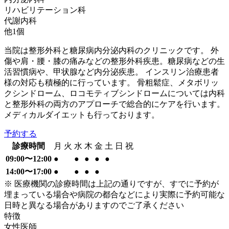
リハビリテーション科
代謝内科
他
1
個
当院は整形外科と糖尿病内分泌内科のクリニックです。 外
傷や肩・腰・膝の痛みなどの整形外科疾患。糖尿病などの生
活習慣病や、甲状腺など内分泌疾患。 インスリン治療患者
様の対応も積極的に行っています。 骨粗鬆症、メタボリッ
クシンドローム、ロコモティブシンドロームについては内科
と整形外科の両方のアプローチで総合的にケアを行います。
メディカルダイエットも行っております。
予約する
診療時間
月
火
水
木
金
土
日
祝
09:00〜12:00
●
●
●
●
●
14:00〜17:00
●
●
●
●
※ 医療機関の診療時間は上記の通りですが、すでに予約が
埋まっている場合や病院の都合などにより実際に予約可能な
日時と異なる場合がありますのでご了承ください
特徴
女性医師