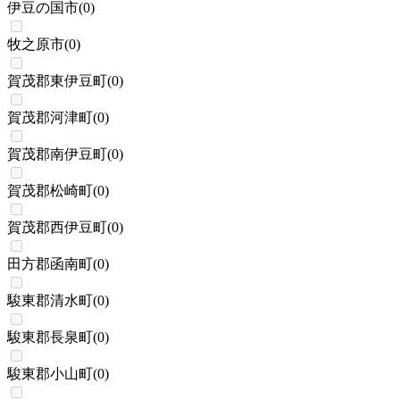
伊豆の国市
(
0
)
牧之原市
(
0
)
賀茂郡東伊豆町
(
0
)
賀茂郡河津町
(
0
)
賀茂郡南伊豆町
(
0
)
賀茂郡松崎町
(
0
)
賀茂郡西伊豆町
(
0
)
田方郡函南町
(
0
)
駿東郡清水町
(
0
)
駿東郡長泉町
(
0
)
駿東郡小山町
(
0
)