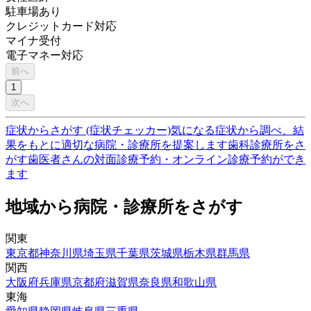
駐車場あり
クレジットカード対応
マイナ受付
電子マネー対応
前へ
1
次へ
症状からさがす (症状チェッカー)
気になる症状から調べ、結
果をもとに適切な病院・診療所を提案します
歯科診療所をさ
がす
歯医者さんの対面診療予約・オンライン診療予約ができ
ます
地域から病院・診療所をさがす
関東
東京都
神奈川県
埼玉県
千葉県
茨城県
栃木県
群馬県
関西
大阪府
兵庫県
京都府
滋賀県
奈良県
和歌山県
東海