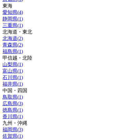
東海
愛知県
(
4
)
静岡県
(
1
)
三重県
(
1
)
北海道・東北
北海道
(
2
)
青森県
(
2
)
福島県
(
1
)
甲信越・北陸
山梨県
(
1
)
富山県
(
1
)
石川県
(
1
)
福井県
(
1
)
中国・四国
鳥取県
(
1
)
広島県
(
3
)
徳島県
(
1
)
香川県
(
1
)
九州・沖縄
福岡県
(
3
)
佐賀県
(
1
)