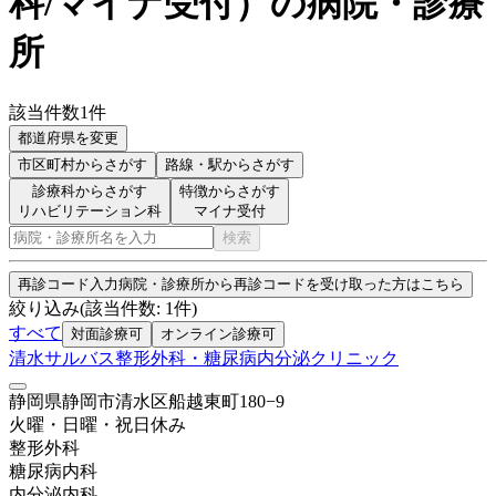
科/マイナ受付
）
の病院・診療
所
該当件数
1
件
都道府県を変更
市区町村
からさがす
路線・駅
からさがす
診療科からさがす
特徴からさがす
リハビリテーション科
マイナ受付
検索
再診コード入力
病院・診療所から再診コードを受け取った方はこちら
絞り込み
(該当件数:
1
件)
すべて
対面診療可
オンライン診療可
清水サルバス整形外科・糖尿病内分泌クリニック
静岡県静岡市清水区船越東町180−9
火曜・日曜・祝日
休み
整形外科
糖尿病内科
内分泌内科