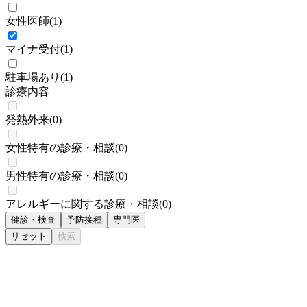
女性医師
(
1
)
マイナ受付
(
1
)
駐車場あり
(
1
)
診療内容
発熱外来
(
0
)
女性特有の診療・相談
(
0
)
男性特有の診療・相談
(
0
)
アレルギーに関する診療・相談
(
0
)
健診・検査
予防接種
専門医
リセット
検索