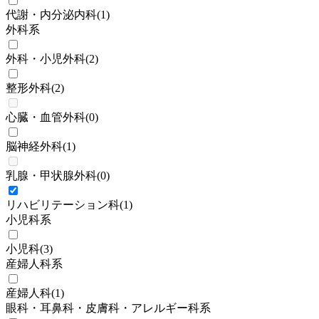
代謝・内分泌内科
(
1
)
外科系
外科・小児外科
(
2
)
整形外科
(
2
)
心臓・血管外科
(
0
)
脳神経外科
(
1
)
乳腺・甲状腺外科
(
0
)
リハビリテーション科
(
1
)
小児科系
小児科
(
3
)
産婦人科系
産婦人科
(
1
)
眼科・耳鼻科・皮膚科・アレルギー科系