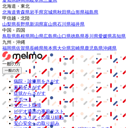
愛知県
静岡県
岐阜県
三重県
北海道・東北
北海道
青森県
岩手県
宮城県
秋田県
山形県
福島県
甲信越・北陸
山梨県
長野県
新潟県
富山県
石川県
福井県
中国・四国
鳥取県
島根県
岡山県
広島県
山口県
徳島県
香川県
愛媛県
高知県
九州・沖縄
福岡県
佐賀県
長崎県
熊本県
大分県
宮崎県
鹿児島県
沖縄県
一般の方
一般の方
病院・診療所をさがす
薬局をさがす
症状からさがす
サポート
サポート環境
ビデオ通話の事前テスト
セキュリティの取り組み
安心安全への取り組み