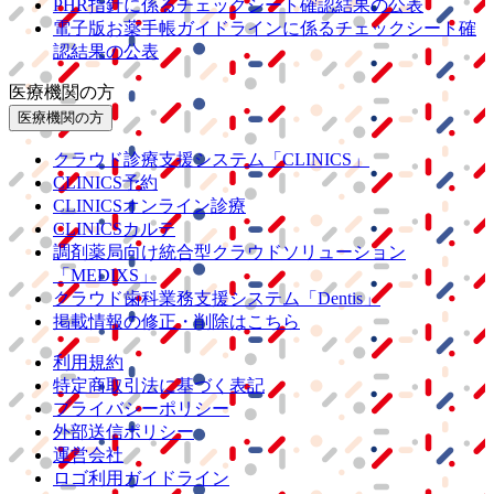
PHR指針に係るチェックシート確認結果の公表
電子版お薬手帳ガイドラインに係るチェックシート確
認結果の公表
医療機関の方
医療機関の方
クラウド診療
支援システム
「CLINICS」
CLINICS予約
CLINICSオンライン診療
CLINICSカルテ
調剤薬局向け統合型クラウドソリューション
「MEDIXS」
クラウド歯科業務
支援システム
「Dentis」
掲載情報の修正・削除はこちら
利用規約
特定商取引法に基づく表記
プライバシーポリシー
外部送信ポリシー
運営会社
ロゴ利用ガイドライン