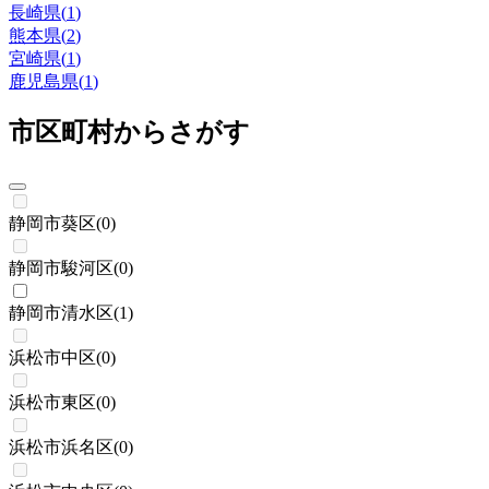
長崎県
(
1
)
熊本県
(
2
)
宮崎県
(
1
)
鹿児島県
(
1
)
市区町村からさがす
静岡市葵区
(
0
)
静岡市駿河区
(
0
)
静岡市清水区
(
1
)
浜松市中区
(
0
)
浜松市東区
(
0
)
浜松市浜名区
(
0
)