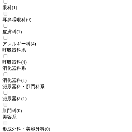
眼科
(
1
)
耳鼻咽喉科
(
0
)
皮膚科
(
1
)
アレルギー科
(
4
)
呼吸器科系
呼吸器科
(
4
)
消化器科系
消化器科
(
1
)
泌尿器科・肛門科系
泌尿器科
(
1
)
肛門科
(
0
)
美容系
形成外科・美容外科
(
0
)