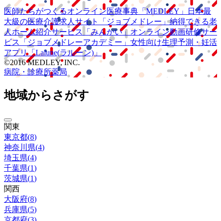
医師たちがつくる
オンライン医療事典
「MEDLEY」
日本最
大級の
医療介護求人サイト
「ジョブメドレー」
納得できる
老
人ホーム紹介サービス
「みんかい」
オンライン
動画研修サー
ビス
「ジョブメドレー
アカデミー」
女性向け
生理予測・妊活
アプリ
「Lalune(ラルーン)」
©2016 MEDLEY, INC.
病院・診療所
薬局
地域からさがす
関東
東京都
(
8
)
神奈川県
(
4
)
埼玉県
(
4
)
千葉県
(
1
)
茨城県
(
1
)
関西
大阪府
(
8
)
兵庫県
(
5
)
京都府
(
3
)