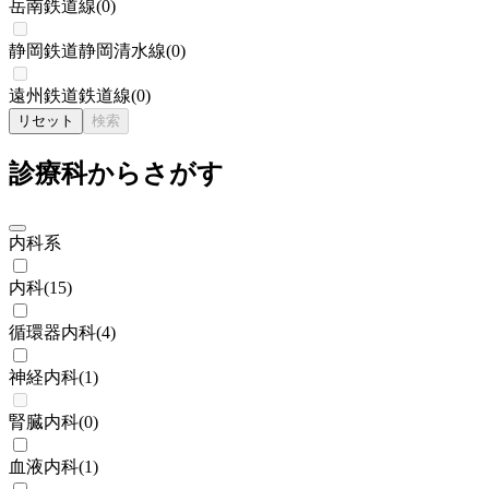
岳南鉄道線
(
0
)
静岡鉄道静岡清水線
(
0
)
遠州鉄道鉄道線
(
0
)
リセット
検索
診療科からさがす
内科系
内科
(
15
)
循環器内科
(
4
)
神経内科
(
1
)
腎臓内科
(
0
)
血液内科
(
1
)