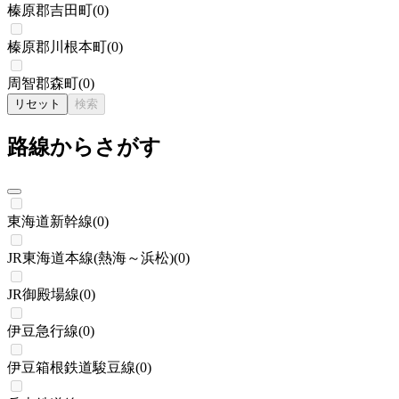
榛原郡吉田町
(
0
)
榛原郡川根本町
(
0
)
周智郡森町
(
0
)
リセット
検索
路線からさがす
東海道新幹線
(
0
)
JR東海道本線(熱海～浜松)
(
0
)
JR御殿場線
(
0
)
伊豆急行線
(
0
)
伊豆箱根鉄道駿豆線
(
0
)