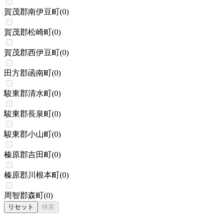
賀茂郡南伊豆町
(
0
)
賀茂郡松崎町
(
0
)
賀茂郡西伊豆町
(
0
)
田方郡函南町
(
0
)
駿東郡清水町
(
0
)
駿東郡長泉町
(
0
)
駿東郡小山町
(
0
)
榛原郡吉田町
(
0
)
榛原郡川根本町
(
0
)
周智郡森町
(
0
)
リセット
検索