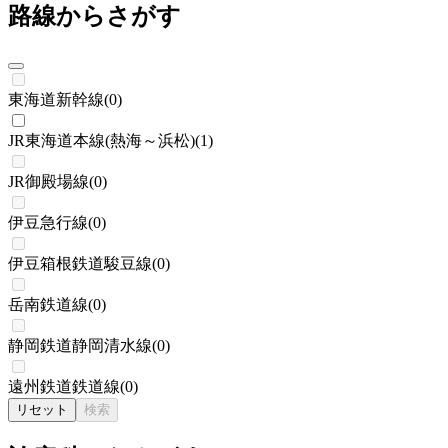
路線からさがす
東海道新幹線
(
0
)
JR東海道本線(熱海～浜松)
(
1
)
JR御殿場線
(
0
)
伊豆急行線
(
0
)
伊豆箱根鉄道駿豆線
(
0
)
岳南鉄道線
(
0
)
静岡鉄道静岡清水線
(
0
)
遠州鉄道鉄道線
(
0
)
リセット
検索