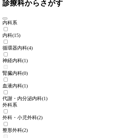
診療科からさがす
内科系
内科
(
15
)
循環器内科
(
4
)
神経内科
(
1
)
腎臓内科
(
0
)
血液内科
(
1
)
代謝・内分泌内科
(
1
)
外科系
外科・小児外科
(
2
)
整形外科
(
2
)