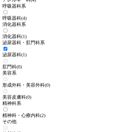
呼吸器科系
呼吸器科
(
4
)
消化器科系
消化器科
(
1
)
泌尿器科・肛門科系
泌尿器科
(
1
)
肛門科
(
0
)
美容系
形成外科・美容外科
(
0
)
美容皮膚科
(
0
)
精神科系
精神科・心療内科
(
2
)
その他