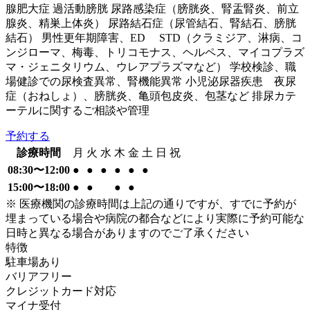
腺肥大症 過活動膀胱 尿路感染症（膀胱炎、腎盂腎炎、前立
腺炎、精巣上体炎） 尿路結石症（尿管結石、腎結石、膀胱
結石） 男性更年期障害、ED STD（クラミジア、淋病、コ
ンジローマ、梅毒、トリコモナス、ヘルペス、マイコプラズ
マ・ジェニタリウム、ウレアプラズマなど） 学校検診、職
場健診での尿検査異常、腎機能異常 小児泌尿器疾患 夜尿
症（おねしょ）、膀胱炎、亀頭包皮炎、包茎など 排尿カテ
ーテルに関するご相談や管理
予約する
診療時間
月
火
水
木
金
土
日
祝
08:30〜12:00
●
●
●
●
●
●
15:00〜18:00
●
●
●
●
※ 医療機関の診療時間は上記の通りですが、すでに予約が
埋まっている場合や病院の都合などにより実際に予約可能な
日時と異なる場合がありますのでご了承ください
特徴
駐車場あり
バリアフリー
クレジットカード対応
マイナ受付