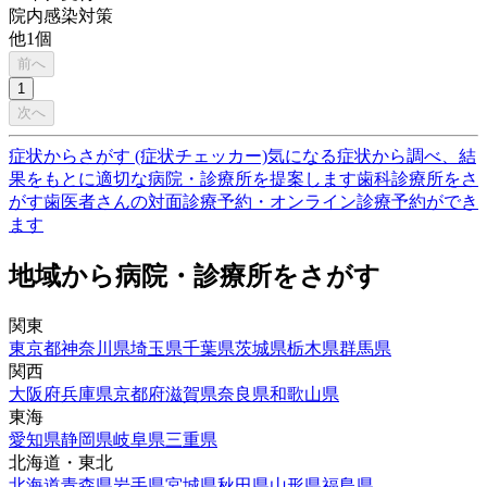
院内感染対策
他
1
個
前へ
1
次へ
症状からさがす (症状チェッカー)
気になる症状から調べ、結
果をもとに適切な病院・診療所を提案します
歯科診療所をさ
がす
歯医者さんの対面診療予約・オンライン診療予約ができ
ます
地域から病院・診療所をさがす
関東
東京都
神奈川県
埼玉県
千葉県
茨城県
栃木県
群馬県
関西
大阪府
兵庫県
京都府
滋賀県
奈良県
和歌山県
東海
愛知県
静岡県
岐阜県
三重県
北海道・東北
北海道
青森県
岩手県
宮城県
秋田県
山形県
福島県