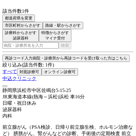
該当件数
1
件
都道府県を変更
市区町村
からさがす
路線・駅
からさがす
診療科からさがす
特徴からさがす
泌尿器科
マイナ受付
検索
再診コード入力
病院・診療所から再診コードを受け取った方はこちら
絞り込み
(該当件数:
1
件)
すべて
対面診療可
オンライン診療可
中込クリニック
静岡県浜松市中区佐鳴台5-15-25
JR東海道本線(熱海～浜松)
浜松
車
16
分
日曜・祝日
休み
泌尿器科
内科
前立腺がん（PSA検診、日帰り前立腺生検、ホルモン治療な
ど） 膀胱がん、腎がんなどの診断、手術後の定期検査 前立