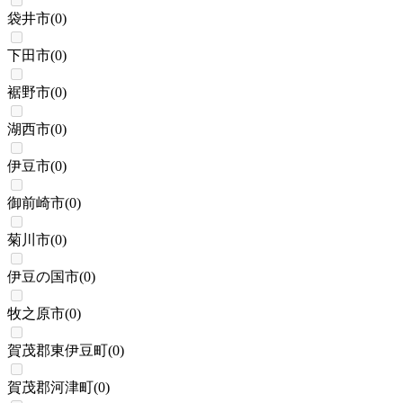
袋井市
(
0
)
下田市
(
0
)
裾野市
(
0
)
湖西市
(
0
)
伊豆市
(
0
)
御前崎市
(
0
)
菊川市
(
0
)
伊豆の国市
(
0
)
牧之原市
(
0
)
賀茂郡東伊豆町
(
0
)
賀茂郡河津町
(
0
)