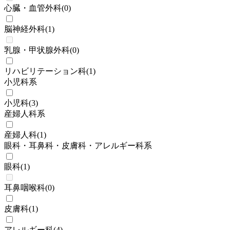
心臓・血管外科
(
0
)
脳神経外科
(
1
)
乳腺・甲状腺外科
(
0
)
リハビリテーション科
(
1
)
小児科系
小児科
(
3
)
産婦人科系
産婦人科
(
1
)
眼科・耳鼻科・皮膚科・アレルギー科系
眼科
(
1
)
耳鼻咽喉科
(
0
)
皮膚科
(
1
)
アレルギー科
(
4
)