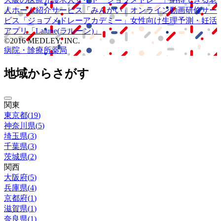
人ホーム紹介サービス
「みんかい」
オンライン
動画研修サー
ビス
「ジョブメドレー
アカデミー」
女性向け
生理予測・妊活
アプリ
「Lalune(ラルーン)」
©2016 MEDLEY, INC.
病院・診療所
薬局
地域からさがす
関東
東京都
(
19
)
神奈川県
(
5
)
埼玉県
(
3
)
千葉県
(
3
)
茨城県
(
2
)
関西
大阪府
(
5
)
兵庫県
(
4
)
京都府
(
1
)
滋賀県
(
1
)
奈良県
(
1
)