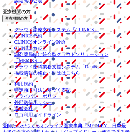
認結果の公表
医療機関の方
医療機関の方
クラウド診療
支援システム
「CLINICS」
CLINICS予約
CLINICSオンライン診療
CLINICSカルテ
調剤薬局向け統合型クラウドソリューション
「MEDIXS」
クラウド歯科業務
支援システム
「Dentis」
掲載情報の修正・削除はこちら
利用規約
特定商取引法に基づく表記
プライバシーポリシー
外部送信ポリシー
運営会社
ロゴ利用ガイドライン
医師たちがつくる
オンライン医療事典
「MEDLEY」
日本最
大級の
医療介護求人サイト
「ジョブメドレー」
納得できる
老