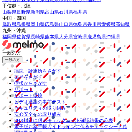
甲信越・北陸
山梨県
長野県
新潟県
富山県
石川県
福井県
中国・四国
鳥取県
島根県
岡山県
広島県
山口県
徳島県
香川県
愛媛県
高知県
九州・沖縄
福岡県
佐賀県
長崎県
熊本県
大分県
宮崎県
鹿児島県
沖縄県
一般の方
一般の方
病院・診療所をさがす
薬局をさがす
症状からさがす
サポート
サポート環境
ビデオ通話の事前テスト
セキュリティの取り組み
安心安全への取り組み
PHR指針に係るチェックシート確認結果の公表
電子版お薬手帳ガイドラインに係るチェックシート確