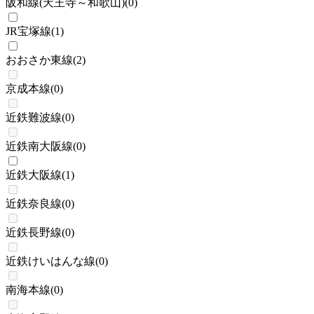
阪和線(天王寺～和歌山)
(
0
)
JR宝塚線
(
1
)
おおさか東線
(
2
)
京成本線
(
0
)
近鉄難波線
(
0
)
近鉄南大阪線
(
0
)
近鉄大阪線
(
1
)
近鉄奈良線
(
0
)
近鉄長野線
(
0
)
近鉄けいはんな線
(
0
)
南海本線
(
0
)