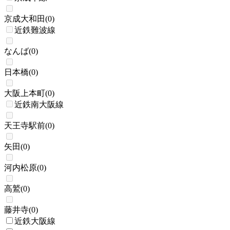
京成大和田
(
0
)
近鉄難波線
なんば
(
0
)
日本橋
(
0
)
大阪上本町
(
0
)
近鉄南大阪線
天王寺駅前
(
0
)
矢田
(
0
)
河内松原
(
0
)
高鷲
(
0
)
藤井寺
(
0
)
近鉄大阪線