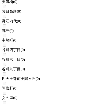
天満橋
(
0
)
関目高殿
(
0
)
野江内代
(
0
)
都島
(
0
)
中崎町
(
0
)
谷町四丁目
(
0
)
谷町六丁目
(
0
)
谷町九丁目
(
0
)
四天王寺前夕陽ヶ丘
(
0
)
阿倍野
(
0
)
文の里
(
0
)