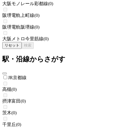
大阪モノレール彩都線
(
0
)
阪堺電軌上町線
(
0
)
阪堺電軌阪堺線
(
0
)
大阪メトロ今里筋線
(
0
)
リセット
検索
駅・沿線からさがす
JR京都線
高槻
(
0
)
摂津富田
(
0
)
茨木
(
0
)
千里丘
(
0
)