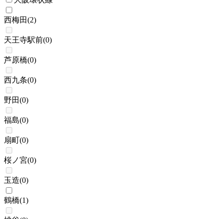
西梅田
(
2
)
天王寺駅前
(
0
)
芦原橋
(
0
)
西九条
(
0
)
野田
(
0
)
福島
(
0
)
扇町
(
0
)
桜ノ宮
(
0
)
玉造
(
0
)
鶴橋
(
1
)