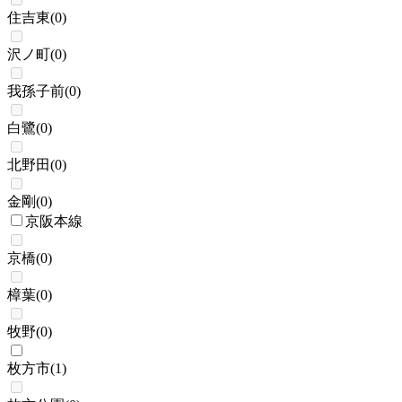
住吉東
(
0
)
沢ノ町
(
0
)
我孫子前
(
0
)
白鷺
(
0
)
北野田
(
0
)
金剛
(
0
)
京阪本線
京橋
(
0
)
樟葉
(
0
)
牧野
(
0
)
枚方市
(
1
)