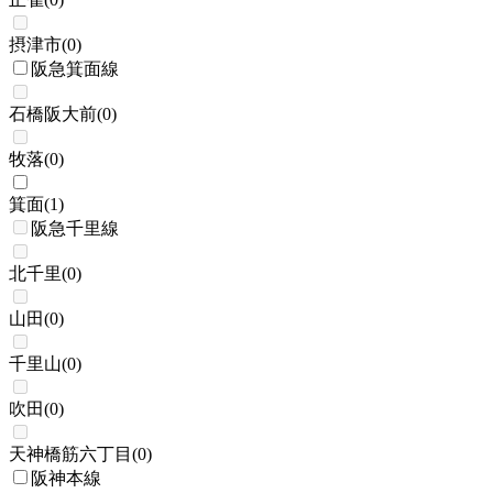
摂津市
(
0
)
阪急箕面線
石橋阪大前
(
0
)
牧落
(
0
)
箕面
(
1
)
阪急千里線
北千里
(
0
)
山田
(
0
)
千里山
(
0
)
吹田
(
0
)
天神橋筋六丁目
(
0
)
阪神本線