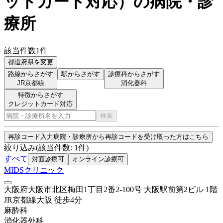
ットカード対応
）
の病院・診
療所
該当件数
1
件
都道府県を変更
路線からさがす
駅からさがす
診療科からさがす
JR京都線
消化器科
特徴からさがす
クレジットカード対応
検索
再診コード入力
病院・診療所から再診コードを受け取った方はこちら
絞り込み
(該当件数:
1
件)
すべて
対面診療可
オンライン診療可
MIDSクリニック
大阪府大阪市北区梅田1丁目2番2-100号 大阪駅前第2ビル 1階
JR京都線
大阪
徒歩
4
分
麻酔科
消化器外科