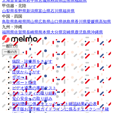
北海道
青森県
岩手県
宮城県
秋田県
山形県
福島県
甲信越・北陸
山梨県
長野県
新潟県
富山県
石川県
福井県
中国・四国
鳥取県
島根県
岡山県
広島県
山口県
徳島県
香川県
愛媛県
高知県
九州・沖縄
福岡県
佐賀県
長崎県
熊本県
大分県
宮崎県
鹿児島県
沖縄県
一般の方
一般の方
病院・診療所をさがす
薬局をさがす
症状からさがす
サポート
サポート環境
ビデオ通話の事前テスト
セキュリティの取り組み
安心安全への取り組み
PHR指針に係るチェックシート確認結果の公表
電子版お薬手帳ガイドラインに係るチェックシート確