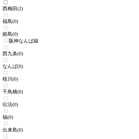
西梅田
(
2
)
福島
(
0
)
姫島
(
0
)
阪神なんば線
西九条
(
0
)
なんば
(
0
)
桜川
(
0
)
千鳥橋
(
0
)
伝法
(
0
)
福
(
0
)
出来島
(
0
)