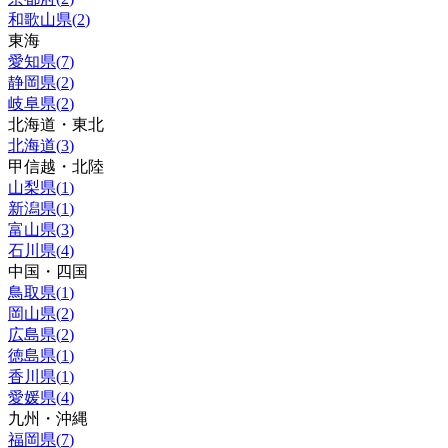
和歌山県
(
2
)
東海
愛知県
(
7
)
静岡県
(
2
)
岐阜県
(
2
)
北海道・東北
北海道
(
3
)
甲信越・北陸
山梨県
(
1
)
新潟県
(
1
)
富山県
(
3
)
石川県
(
4
)
中国・四国
鳥取県
(
1
)
岡山県
(
2
)
広島県
(
2
)
徳島県
(
1
)
香川県
(
1
)
愛媛県
(
4
)
九州・沖縄
福岡県
(
7
)