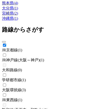
熊本県
(
4
)
大分県
(
1
)
宮崎県
(
2
)
沖縄県
(
1
)
路線からさがす
JR京都線
(
1
)
JR神戸線(大阪～神戸)
(
1
)
大和路線
(
0
)
学研都市線
(
1
)
大阪環状線
(
3
)
JR東西線
(
1
)