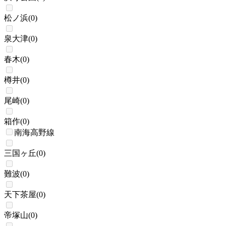
松ノ浜
(
0
)
泉大津
(
0
)
春木
(
0
)
樽井
(
0
)
尾崎
(
0
)
箱作
(
0
)
南海高野線
三国ヶ丘
(
0
)
難波
(
0
)
天下茶屋
(
0
)
帝塚山
(
0
)