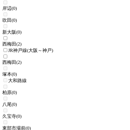
岸辺
(
0
)
吹田
(
0
)
新大阪
(
0
)
西梅田
(
2
)
JR神戸線(大阪～神戸)
西梅田
(
2
)
塚本
(
0
)
大和路線
柏原
(
0
)
八尾
(
0
)
久宝寺
(
0
)
東部市場前
(
0
)