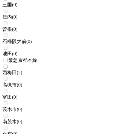
三国
(
0
)
庄内
(
0
)
曽根
(
0
)
石橋阪大前
(
0
)
池田
(
0
)
阪急京都本線
西梅田
(
2
)
高槻市
(
0
)
富田
(
0
)
茨木市
(
0
)
南茨木
(
0
)
正雀
(
0
)