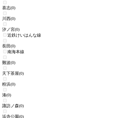
喜志
(
0
)
川西
(
0
)
汐ノ宮
(
0
)
近鉄けいはんな線
長田
(
0
)
南海本線
難波
(
0
)
天下茶屋
(
0
)
粉浜
(
0
)
湊
(
0
)
諏訪ノ森
(
0
)
浜寺公園
(
0
)