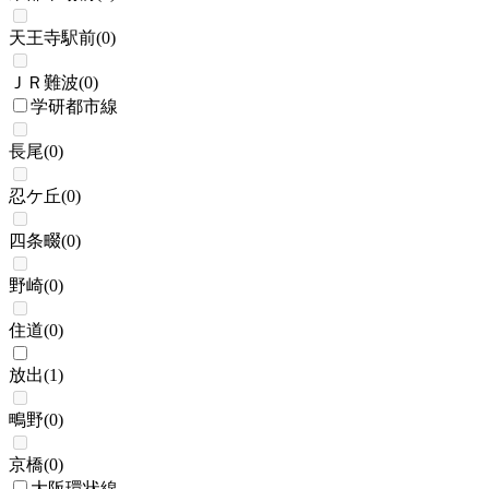
天王寺駅前
(
0
)
ＪＲ難波
(
0
)
学研都市線
長尾
(
0
)
忍ケ丘
(
0
)
四条畷
(
0
)
野崎
(
0
)
住道
(
0
)
放出
(
1
)
鴫野
(
0
)
京橋
(
0
)
大阪環状線