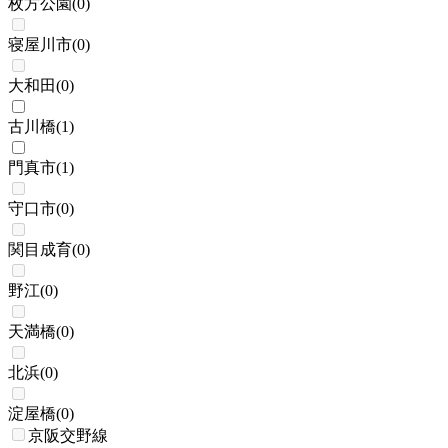
枚方公園
(
0
)
寝屋川市
(
0
)
大和田
(
0
)
古川橋
(
1
)
門真市
(
1
)
守口市
(
0
)
関目成育
(
0
)
野江
(
0
)
天満橋
(
0
)
北浜
(
0
)
淀屋橋
(
0
)
京阪交野線