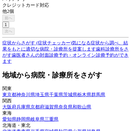
クレジットカード対応
他
2
個
前へ
1
次へ
症状からさがす (症状チェッカー)
気になる症状から調べ、結
果をもとに適切な病院・診療所を提案します
歯科診療所をさ
がす
歯医者さんの対面診療予約・オンライン診療予約ができ
ます
地域から病院・診療所をさがす
関東
東京都
神奈川県
埼玉県
千葉県
茨城県
栃木県
群馬県
関西
大阪府
兵庫県
京都府
滋賀県
奈良県
和歌山県
東海
愛知県
静岡県
岐阜県
三重県
北海道・東北