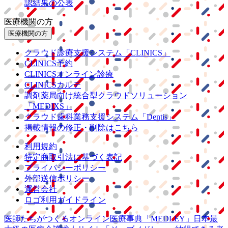
認結果の公表
医療機関の方
医療機関の方
クラウド診療
支援システム
「CLINICS」
CLINICS予約
CLINICSオンライン診療
CLINICSカルテ
調剤薬局向け統合型クラウドソリューション
「MEDIXS」
クラウド歯科業務
支援システム
「Dentis」
掲載情報の修正・削除はこちら
利用規約
特定商取引法に基づく表記
プライバシーポリシー
外部送信ポリシー
運営会社
ロゴ利用ガイドライン
医師たちがつくる
オンライン医療事典
「MEDLEY」
日本最