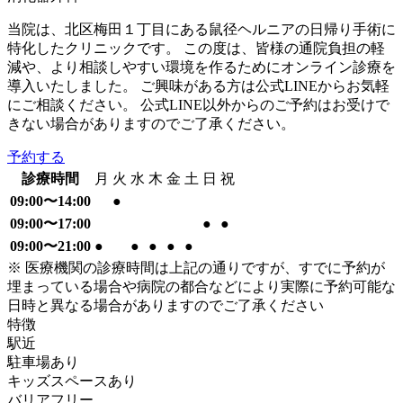
当院は、北区梅田１丁目にある鼠径ヘルニアの日帰り手術に
特化したクリニックです。 この度は、皆様の通院負担の軽
減や、より相談しやすい環境を作るためにオンライン診療を
導入いたしました。 ご興味がある方は公式LINEからお気軽
にご相談ください。 公式LINE以外からのご予約はお受けで
きない場合がありますのでご了承ください。
予約する
診療時間
月
火
水
木
金
土
日
祝
09:00〜14:00
●
09:00〜17:00
●
●
09:00〜21:00
●
●
●
●
●
※ 医療機関の診療時間は上記の通りですが、すでに予約が
埋まっている場合や病院の都合などにより実際に予約可能な
日時と異なる場合がありますのでご了承ください
特徴
駅近
駐車場あり
キッズスペースあり
バリアフリー