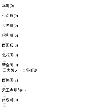
本町
(
0
)
心斎橋
(
0
)
大国町
(
0
)
昭和町
(
0
)
西田辺
(
0
)
北花田
(
0
)
新金岡
(
0
)
大阪メトロ谷町線
西梅田
(
2
)
天王寺駅前
(
0
)
南森町
(
0
)