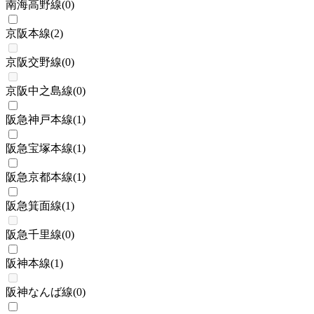
南海高野線
(
0
)
京阪本線
(
2
)
京阪交野線
(
0
)
京阪中之島線
(
0
)
阪急神戸本線
(
1
)
阪急宝塚本線
(
1
)
阪急京都本線
(
1
)
阪急箕面線
(
1
)
阪急千里線
(
0
)
阪神本線
(
1
)
阪神なんば線
(
0
)