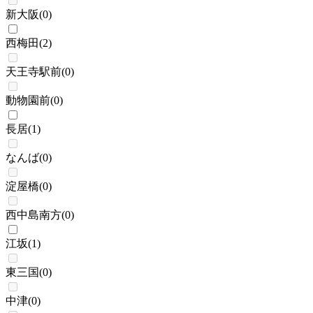
新大阪
(
0
)
西梅田
(
2
)
天王寺駅前
(
0
)
動物園前
(
0
)
長居
(
1
)
なんば
(
0
)
淀屋橋
(
0
)
西中島南方
(
0
)
江坂
(
1
)
東三国
(
0
)
中津
(
0
)