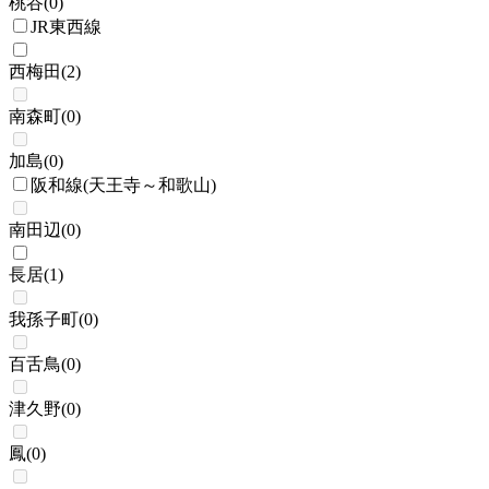
桃谷
(
0
)
JR東西線
西梅田
(
2
)
南森町
(
0
)
加島
(
0
)
阪和線(天王寺～和歌山)
南田辺
(
0
)
長居
(
1
)
我孫子町
(
0
)
百舌鳥
(
0
)
津久野
(
0
)
鳳
(
0
)