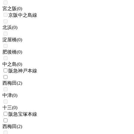
宮之阪
(
0
)
京阪中之島線
北浜
(
0
)
淀屋橋
(
0
)
肥後橋
(
0
)
中之島
(
0
)
阪急神戸本線
西梅田
(
2
)
中津
(
0
)
十三
(
0
)
阪急宝塚本線
西梅田
(
2
)