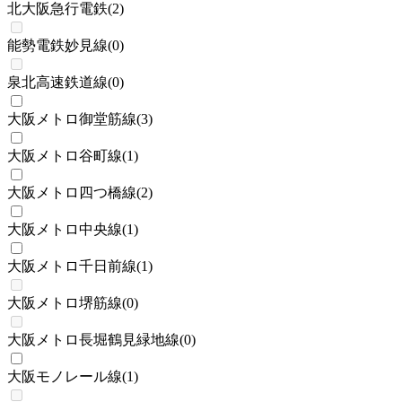
北大阪急行電鉄
(
2
)
能勢電鉄妙見線
(
0
)
泉北高速鉄道線
(
0
)
大阪メトロ御堂筋線
(
3
)
大阪メトロ谷町線
(
1
)
大阪メトロ四つ橋線
(
2
)
大阪メトロ中央線
(
1
)
大阪メトロ千日前線
(
1
)
大阪メトロ堺筋線
(
0
)
大阪メトロ長堀鶴見緑地線
(
0
)
大阪モノレール線
(
1
)