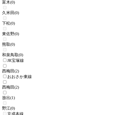
富木
(
0
)
久米田
(
0
)
下松
(
0
)
東佐野
(
0
)
熊取
(
0
)
和泉鳥取
(
0
)
JR宝塚線
西梅田
(
2
)
おおさか東線
西梅田
(
2
)
放出
(
1
)
野江
(
0
)
京成本線