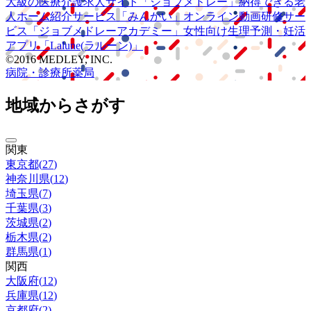
大級の
医療介護求人サイト
「ジョブメドレー」
納得できる
老
人ホーム紹介サービス
「みんかい」
オンライン
動画研修サー
ビス
「ジョブメドレー
アカデミー」
女性向け
生理予測・妊活
アプリ
「Lalune(ラルーン)」
©2016 MEDLEY, INC.
病院・診療所
薬局
地域からさがす
関東
東京都
(
27
)
神奈川県
(
12
)
埼玉県
(
7
)
千葉県
(
3
)
茨城県
(
2
)
栃木県
(
2
)
群馬県
(
1
)
関西
大阪府
(
12
)
兵庫県
(
12
)
京都府
(
2
)