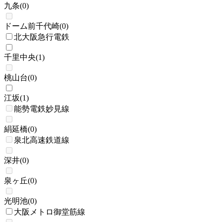
九条
(
0
)
ドーム前千代崎
(
0
)
北大阪急行電鉄
千里中央
(
1
)
桃山台
(
0
)
江坂
(
1
)
能勢電鉄妙見線
絹延橋
(
0
)
泉北高速鉄道線
深井
(
0
)
泉ヶ丘
(
0
)
光明池
(
0
)
大阪メトロ御堂筋線