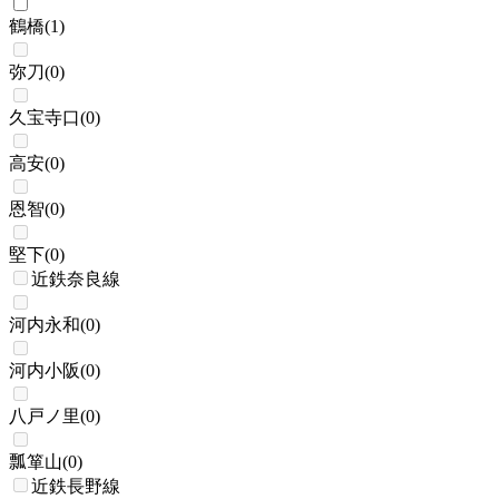
鶴橋
(
1
)
弥刀
(
0
)
久宝寺口
(
0
)
高安
(
0
)
恩智
(
0
)
堅下
(
0
)
近鉄奈良線
河内永和
(
0
)
河内小阪
(
0
)
八戸ノ里
(
0
)
瓢箪山
(
0
)
近鉄長野線