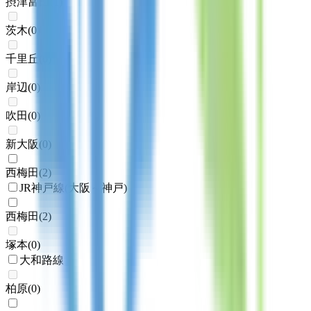
摂津富田
(
1
)
茨木
(
0
)
千里丘
(
0
)
岸辺
(
0
)
吹田
(
0
)
新大阪
(
0
)
西梅田
(
2
)
JR神戸線(大阪～神戸)
西梅田
(
2
)
塚本
(
0
)
大和路線
柏原
(
0
)