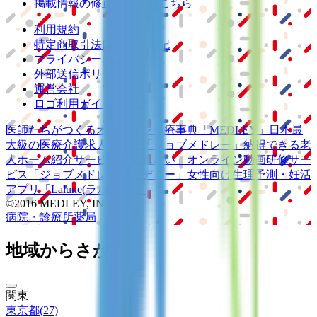
掲載情報の修正・削除はこちら
利用規約
特定商取引法に基づく表記
プライバシーポリシー
外部送信ポリシー
運営会社
ロゴ利用ガイドライン
医師たちがつくる
オンライン医療事典
「MEDLEY」
日本最
大級の
医療介護求人サイト
「ジョブメドレー」
納得できる
老
人ホーム紹介サービス
「みんかい」
オンライン
動画研修サー
ビス
「ジョブメドレー
アカデミー」
女性向け
生理予測・妊活
アプリ
「Lalune(ラルーン)」
©2016 MEDLEY, INC.
病院・診療所
薬局
地域からさがす
関東
東京都
(
27
)