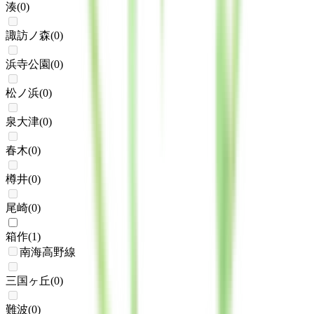
湊
(
0
)
諏訪ノ森
(
0
)
浜寺公園
(
0
)
松ノ浜
(
0
)
泉大津
(
0
)
春木
(
0
)
樽井
(
0
)
尾崎
(
0
)
箱作
(
1
)
南海高野線
三国ヶ丘
(
0
)
難波
(
0
)