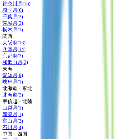
神奈川県
(
16
)
埼玉県
(
6
)
千葉県
(
2
)
茨城県
(
3
)
栃木県
(
1
)
関西
大阪府
(
13
)
兵庫県
(
14
)
京都府
(
2
)
和歌山県
(
2
)
東海
愛知県
(
9
)
岐阜県
(
1
)
北海道・東北
北海道
(
2
)
甲信越・北陸
山梨県
(
1
)
新潟県
(
1
)
富山県
(
2
)
石川県
(
4
)
中国・四国