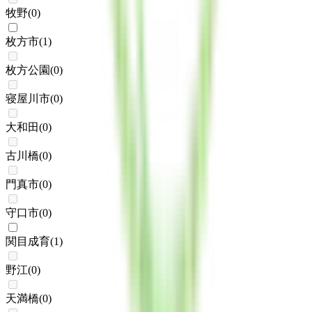
牧野
(
0
)
枚方市
(
1
)
枚方公園
(
0
)
寝屋川市
(
0
)
大和田
(
0
)
古川橋
(
0
)
門真市
(
0
)
守口市
(
0
)
関目成育
(
1
)
野江
(
0
)
天満橋
(
0
)