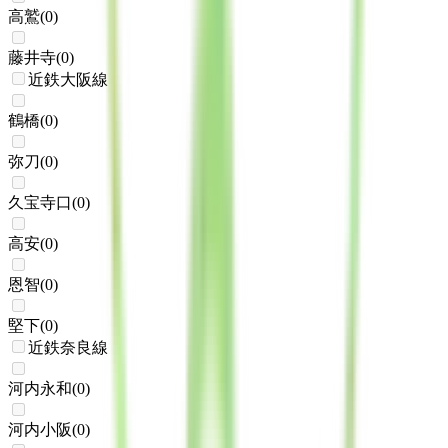
高鷲
(
0
)
藤井寺
(
0
)
近鉄大阪線
鶴橋
(
0
)
弥刀
(
0
)
久宝寺口
(
0
)
高安
(
0
)
恩智
(
0
)
堅下
(
0
)
近鉄奈良線
河内永和
(
0
)
河内小阪
(
0
)