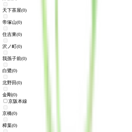
天下茶屋
(
0
)
帝塚山
(
0
)
住吉東
(
0
)
沢ノ町
(
0
)
我孫子前
(
0
)
白鷺
(
0
)
北野田
(
0
)
金剛
(
0
)
京阪本線
京橋
(
0
)
樟葉
(
0
)