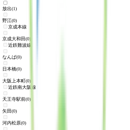
放出
(
1
)
野江
(
0
)
京成本線
京成大和田
(
0
)
近鉄難波線
なんば
(
0
)
日本橋
(
0
)
大阪上本町
(
0
)
近鉄南大阪線
天王寺駅前
(
0
)
矢田
(
0
)
河内松原
(
0
)