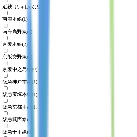
近鉄けいはんな線
(
0
)
南海本線
(
1
)
南海高野線
(
0
)
京阪本線
(
2
)
京阪交野線
(
0
)
京阪中之島線
(
0
)
阪急神戸本線
(
1
)
阪急宝塚本線
(
1
)
阪急京都本線
(
1
)
阪急箕面線
(
1
)
阪急千里線
(
0
)