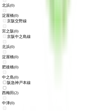
北浜
(
0
)
淀屋橋
(
0
)
京阪交野線
宮之阪
(
0
)
京阪中之島線
北浜
(
0
)
淀屋橋
(
0
)
肥後橋
(
0
)
中之島
(
0
)
阪急神戸本線
西梅田
(
2
)
中津
(
0
)