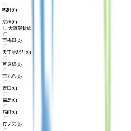
鴫野
(
0
)
京橋
(
0
)
大阪環状線
西梅田
(
2
)
天王寺駅前
(
0
)
芦原橋
(
0
)
西九条
(
0
)
野田
(
0
)
福島
(
0
)
扇町
(
0
)
桜ノ宮
(
0
)