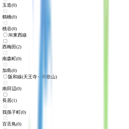
玉造
(
0
)
鶴橋
(
0
)
桃谷
(
0
)
JR東西線
西梅田
(
2
)
南森町
(
0
)
加島
(
0
)
阪和線(天王寺～和歌山)
南田辺
(
0
)
長居
(
1
)
我孫子町
(
0
)
百舌鳥
(
0
)