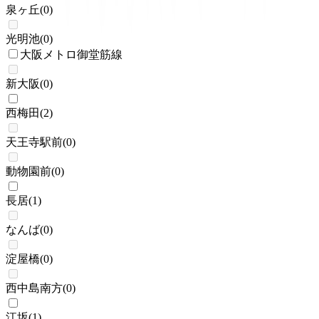
泉ヶ丘
(
0
)
光明池
(
0
)
大阪メトロ御堂筋線
新大阪
(
0
)
西梅田
(
2
)
天王寺駅前
(
0
)
動物園前
(
0
)
長居
(
1
)
なんば
(
0
)
淀屋橋
(
0
)
西中島南方
(
0
)
江坂
(
1
)