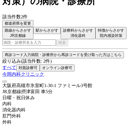
対策
）
の病院・診療所
該当件数
2
件
都道府県を変更
路線からさがす
駅からさがす
診療科からさがす
特徴からさがす
JR京都線
消化器科
院内感染対策
検索
再診コード入力
病院・診療所から再診コードを受け取った方はこちら
絞り込み
(該当件数:
2
件)
すべて
対面診療可
オンライン診療可
今岡内科クリニック
大阪府高槻市氷室町1-30-1 ファミール3号館
JR京都線
摂津富田
車
5
分
日曜・祝日
休み
内科
消化器内科
肛門外科
外科