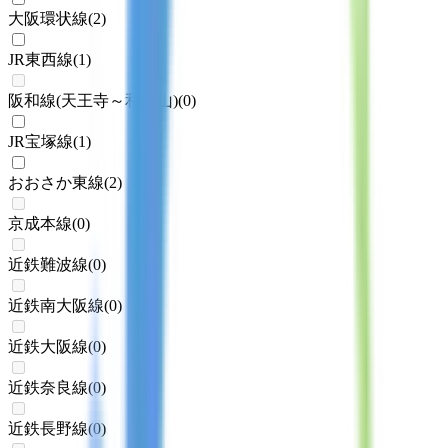
大阪環状線
(
2
)
JR東西線
(
1
)
阪和線(天王寺～和歌山)
(
0
)
JR宝塚線
(
1
)
おおさか東線
(
2
)
京成本線
(
0
)
近鉄難波線
(
0
)
近鉄南大阪線
(
0
)
近鉄大阪線
(
0
)
近鉄奈良線
(
0
)
近鉄長野線
(
0
)