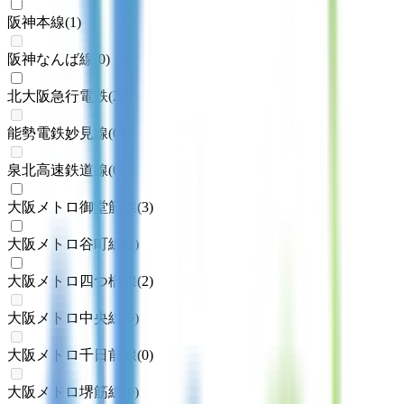
阪神本線
(
1
)
阪神なんば線
(
0
)
北大阪急行電鉄
(
2
)
能勢電鉄妙見線
(
0
)
泉北高速鉄道線
(
0
)
大阪メトロ御堂筋線
(
3
)
大阪メトロ谷町線
(
2
)
大阪メトロ四つ橋線
(
2
)
大阪メトロ中央線
(
0
)
大阪メトロ千日前線
(
0
)
大阪メトロ堺筋線
(
0
)