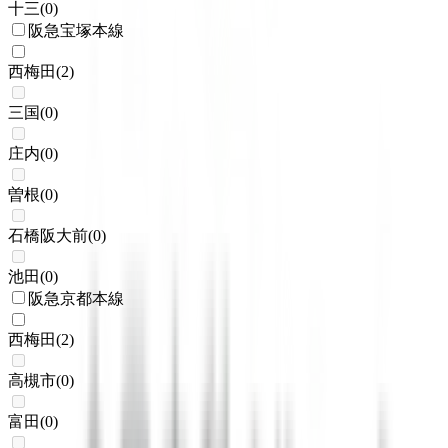
十三
(
0
)
阪急宝塚本線
西梅田
(
2
)
三国
(
0
)
庄内
(
0
)
曽根
(
0
)
石橋阪大前
(
0
)
池田
(
0
)
阪急京都本線
西梅田
(
2
)
高槻市
(
0
)
富田
(
0
)