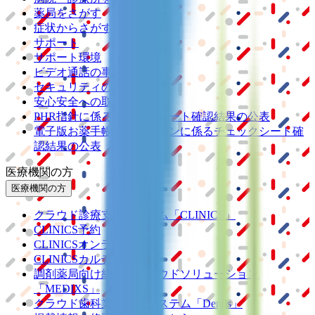
薬局をさがす
症状からさがす
サポート
サポート環境
ビデオ通話の事前テスト
セキュリティの取り組み
安心安全への取り組み
PHR指針に係るチェックシート確認結果の公表
電子版お薬手帳ガイドラインに係るチェックシート確
認結果の公表
医療機関の方
医療機関の方
クラウド診療
支援システム
「CLINICS」
CLINICS予約
CLINICSオンライン診療
CLINICSカルテ
調剤薬局向け統合型クラウドソリューション
「MEDIXS」
クラウド歯科業務
支援システム
「Dentis」