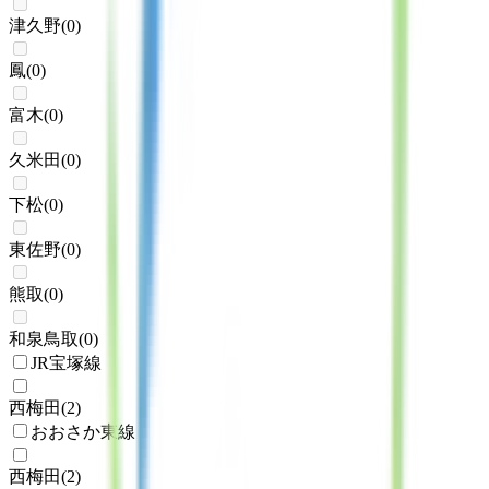
津久野
(
0
)
鳳
(
0
)
富木
(
0
)
久米田
(
0
)
下松
(
0
)
東佐野
(
0
)
熊取
(
0
)
和泉鳥取
(
0
)
JR宝塚線
西梅田
(
2
)
おおさか東線
西梅田
(
2
)