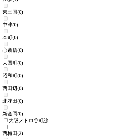
東三国
(
0
)
中津
(
0
)
本町
(
0
)
心斎橋
(
0
)
大国町
(
0
)
昭和町
(
0
)
西田辺
(
0
)
北花田
(
0
)
新金岡
(
0
)
大阪メトロ谷町線
西梅田
(
2
)