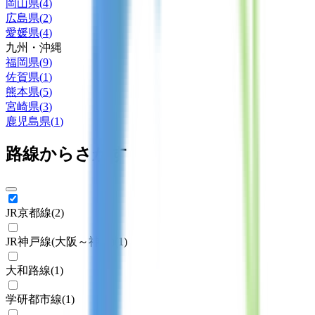
岡山県
(
4
)
広島県
(
2
)
愛媛県
(
4
)
九州・沖縄
福岡県
(
9
)
佐賀県
(
1
)
熊本県
(
5
)
宮崎県
(
3
)
鹿児島県
(
1
)
路線からさがす
JR京都線
(
2
)
JR神戸線(大阪～神戸)
(
1
)
大和路線
(
1
)
学研都市線
(
1
)