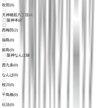
吹田
(
0
)
天神橋筋六丁目
(
0
)
阪神本線
西梅田
(
2
)
福島
(
0
)
姫島
(
0
)
阪神なんば線
西九条
(
0
)
なんば
(
0
)
桜川
(
0
)
千鳥橋
(
0
)
伝法
(
0
)