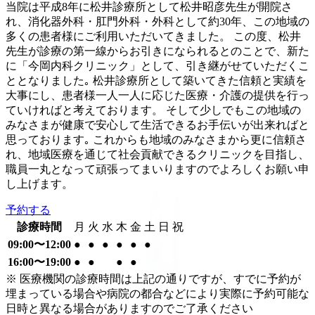
当院は平成8年に松井診療所として松井昭彦先生が開院さ
れ、消化器外科・肛門外科・外科として約30年、この地域の
多くの患者様にご利用いただいてきました。 この度、松井
先生が診療の第一線からお引きになられるとのことで、新た
に「今岡内科クリニック」として、引き継がせていただくこ
ととなりました｡ 松井診療所として築いてきた信頼と実績を
大事にし、患者様一人一人に応じた医療・介護の提供を行っ
ていければと考えております。 そして少しでもこの地域の
みなさまが健康で安心して生活できるお手伝いが出来ればと
思っております｡ これからも地域のみなさまから更に信頼さ
れ、地域医療を通じて社会貢献できるクリニックを目指し、
職員一丸となって頑張ってまいりますのでよろしくお願い申
し上げます。
予約する
診療時間
月
火
水
木
金
土
日
祝
09:00〜12:00
●
●
●
●
●
●
16:00〜19:00
●
●
●
●
※ 医療機関の診療時間は上記の通りですが、すでに予約が
埋まっている場合や病院の都合などにより実際に予約可能な
日時と異なる場合がありますのでご了承ください