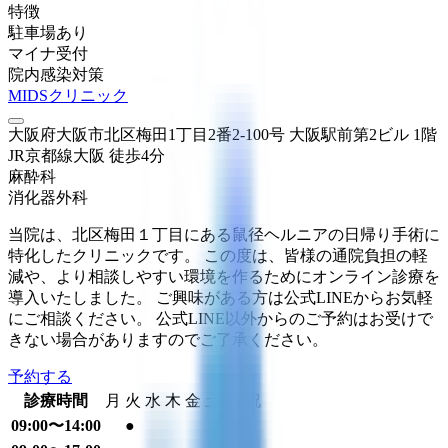
特徴
駐車場あり
マイナ受付
院内感染対策
MIDSクリニック
大阪府大阪市北区梅田1丁目2番2-100号 大阪駅前第2ビル 1階
JR京都線
大阪
徒歩
4
分
麻酔科
消化器外科
当院は、北区梅田１丁目にある鼠径ヘルニアの日帰り手術に
特化したクリニックです。 この度は、皆様の通院負担の軽
減や、より相談しやすい環境を作るためにオンライン診療を
導入いたしました。 ご興味がある方は公式LINEからお気軽
にご相談ください。 公式LINE以外からのご予約はお受けで
きない場合がありますのでご了承ください。
予約する
診療時間
月
火
水
木
金
土
日
祝
09:00〜14:00
●