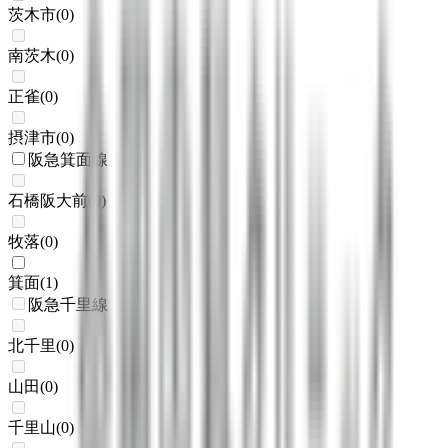
茨木市
(
0
)
南茨木
(
0
)
正雀
(
0
)
摂津市
(
0
)
阪急箕面線
石橋阪大前
(
0
)
牧落
(
0
)
箕面
(
1
)
阪急千里線
北千里
(
0
)
山田
(
0
)
千里山
(
0
)