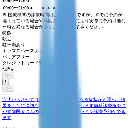
09:00〜17:00
●
●
09:00〜21:00
●
●
●
●
●
※ 医療機関の診療時間は上記の通りですが、すでに予約が
埋まっている場合や病院の都合などにより実際に予約可能な
日時と異なる場合がありますのでご了承ください
特徴
駅近
駐車場あり
キッズスペースあり
バリアフリー
クレジットカード対応
他
2
個
前へ
1
次へ
症状からさがす (症状チェッカー)
気になる症状から調べ、結
果をもとに適切な病院・診療所を提案します
歯科診療所をさ
がす
歯医者さんの対面診療予約・オンライン診療予約ができ
ます