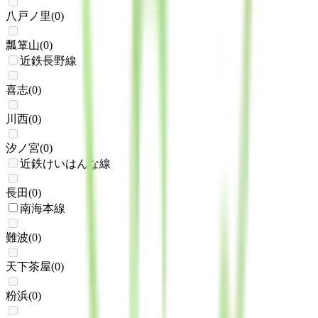
八戸ノ里
(
0
)
瓢箪山
(
0
)
近鉄長野線
喜志
(
0
)
川西
(
0
)
汐ノ宮
(
0
)
近鉄けいはんな線
長田
(
0
)
南海本線
難波
(
0
)
天下茶屋
(
0
)
粉浜
(
0
)