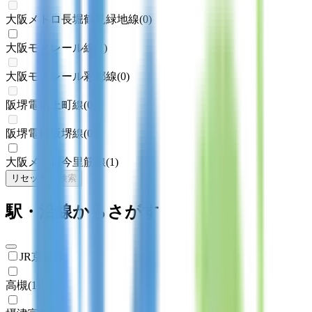
大阪メトロ長堀鶴見緑地線
(
0
)
大阪モノレール線
(
1
)
大阪モノレール彩都線
(
0
)
阪堺電軌上町線
(
0
)
阪堺電軌阪堺線
(
0
)
大阪メトロ今里筋線
(
1
)
リセット
検索
駅・沿線からさがす
JR京都線
高槻
(
1
)