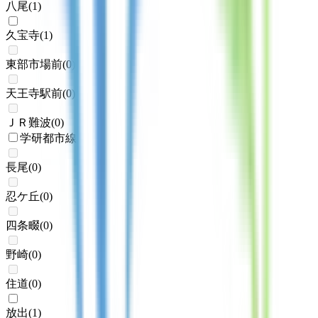
八尾
(
1
)
久宝寺
(
1
)
東部市場前
(
0
)
天王寺駅前
(
0
)
ＪＲ難波
(
0
)
学研都市線
長尾
(
0
)
忍ケ丘
(
0
)
四条畷
(
0
)
野崎
(
0
)
住道
(
0
)
放出
(
1
)