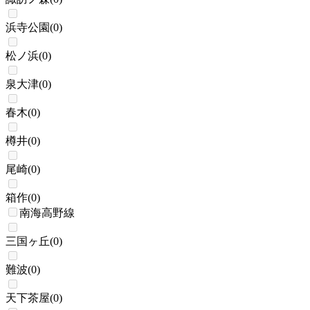
浜寺公園
(
0
)
松ノ浜
(
0
)
泉大津
(
0
)
春木
(
0
)
樽井
(
0
)
尾崎
(
0
)
箱作
(
0
)
南海高野線
三国ヶ丘
(
0
)
難波
(
0
)
天下茶屋
(
0
)