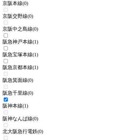
京阪本線
(
0
)
京阪交野線
(
0
)
京阪中之島線
(
0
)
阪急神戸本線
(
1
)
阪急宝塚本線
(
1
)
阪急京都本線
(
1
)
阪急箕面線
(
0
)
阪急千里線
(
0
)
阪神本線
(
1
)
阪神なんば線
(
0
)
北大阪急行電鉄
(
0
)