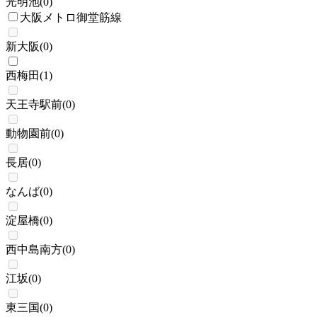
光明池
(
0
)
大阪メトロ御堂筋線
新大阪
(
0
)
西梅田
(
1
)
天王寺駅前
(
0
)
動物園前
(
0
)
長居
(
0
)
なんば
(
0
)
淀屋橋
(
0
)
西中島南方
(
0
)
江坂
(
0
)
東三国
(
0
)