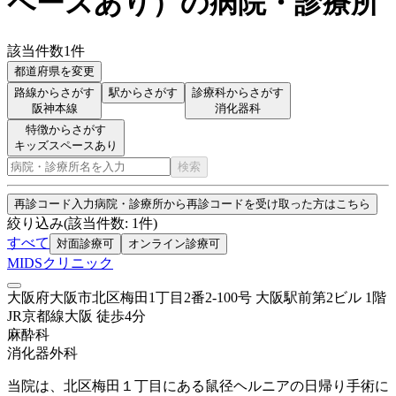
ペースあり
）
の病院・診療所
該当件数
1
件
都道府県を変更
路線からさがす
駅からさがす
診療科からさがす
阪神本線
消化器科
特徴からさがす
キッズスペースあり
検索
再診コード入力
病院・診療所から再診コードを受け取った方はこちら
絞り込み
(該当件数:
1
件)
すべて
対面診療可
オンライン診療可
MIDSクリニック
大阪府大阪市北区梅田1丁目2番2-100号 大阪駅前第2ビル 1階
JR京都線
大阪
徒歩
4
分
麻酔科
消化器外科
当院は、北区梅田１丁目にある鼠径ヘルニアの日帰り手術に