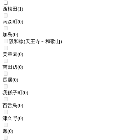
西梅田
(
1
)
南森町
(
0
)
加島
(
0
)
阪和線(天王寺～和歌山)
美章園
(
0
)
南田辺
(
0
)
長居
(
0
)
我孫子町
(
0
)
百舌鳥
(
0
)
津久野
(
0
)
鳳
(
0
)