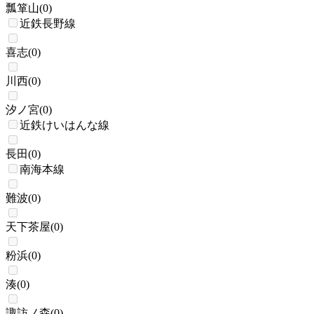
瓢箪山
(
0
)
近鉄長野線
喜志
(
0
)
川西
(
0
)
汐ノ宮
(
0
)
近鉄けいはんな線
長田
(
0
)
南海本線
難波
(
0
)
天下茶屋
(
0
)
粉浜
(
0
)
湊
(
0
)
諏訪ノ森
(
0
)