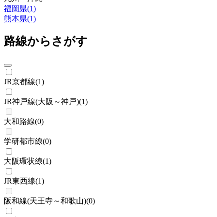
福岡県
(
1
)
熊本県
(
1
)
路線からさがす
JR京都線
(
1
)
JR神戸線(大阪～神戸)
(
1
)
大和路線
(
0
)
学研都市線
(
0
)
大阪環状線
(
1
)
JR東西線
(
1
)
阪和線(天王寺～和歌山)
(
0
)