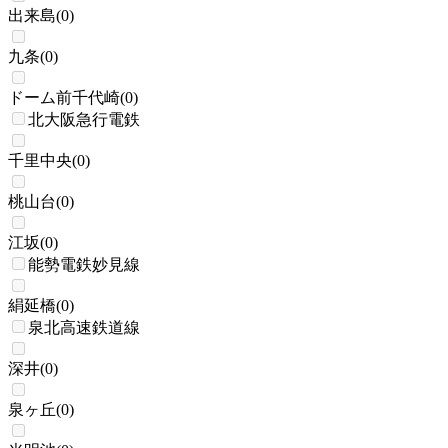
出来島
(
0
)
九条
(
0
)
ドーム前千代崎
(
0
)
北大阪急行電鉄
千里中央
(
0
)
桃山台
(
0
)
江坂
(
0
)
能勢電鉄妙見線
絹延橋
(
0
)
泉北高速鉄道線
深井
(
0
)
泉ヶ丘
(
0
)