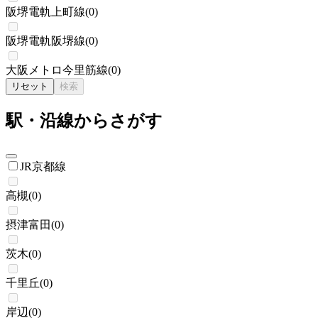
阪堺電軌上町線
(
0
)
阪堺電軌阪堺線
(
0
)
大阪メトロ今里筋線
(
0
)
リセット
検索
駅・沿線からさがす
JR京都線
高槻
(
0
)
摂津富田
(
0
)
茨木
(
0
)
千里丘
(
0
)
岸辺
(
0
)