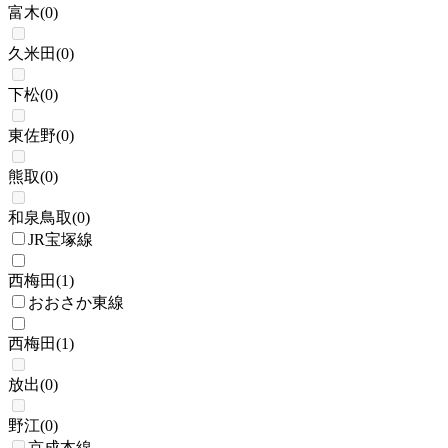
富木
(
0
)
久米田
(
0
)
下松
(
0
)
東佐野
(
0
)
熊取
(
0
)
和泉鳥取
(
0
)
JR宝塚線
西梅田
(
1
)
おおさか東線
西梅田
(
1
)
放出
(
0
)
野江
(
0
)
京成本線