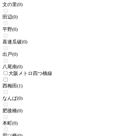
文の里
(
0
)
田辺
(
0
)
平野
(
0
)
喜連瓜破
(
0
)
出戸
(
0
)
八尾南
(
0
)
大阪メトロ四つ橋線
西梅田
(
1
)
なんば
(
0
)
肥後橋
(
0
)
本町
(
0
)
四ツ橋
(
0
)