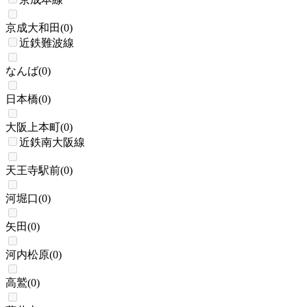
京成大和田
(
0
)
近鉄難波線
なんば
(
0
)
日本橋
(
0
)
大阪上本町
(
0
)
近鉄南大阪線
天王寺駅前
(
0
)
河堀口
(
0
)
矢田
(
0
)
河内松原
(
0
)
高鷲
(
0
)