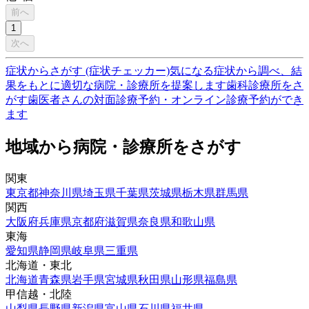
前へ
1
次へ
症状からさがす (症状チェッカー)
気になる症状から調べ、結
果をもとに適切な病院・診療所を提案します
歯科診療所をさ
がす
歯医者さんの対面診療予約・オンライン診療予約ができ
ます
地域から病院・診療所をさがす
関東
東京都
神奈川県
埼玉県
千葉県
茨城県
栃木県
群馬県
関西
大阪府
兵庫県
京都府
滋賀県
奈良県
和歌山県
東海
愛知県
静岡県
岐阜県
三重県
北海道・東北
北海道
青森県
岩手県
宮城県
秋田県
山形県
福島県
甲信越・北陸
山梨県
長野県
新潟県
富山県
石川県
福井県