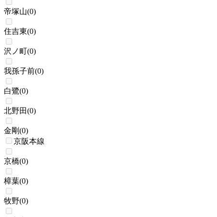
帝塚山
(
0
)
住吉東
(
0
)
沢ノ町
(
0
)
我孫子前
(
0
)
白鷺
(
0
)
北野田
(
0
)
金剛
(
0
)
京阪本線
京橋
(
0
)
樟葉
(
0
)
牧野
(
0
)