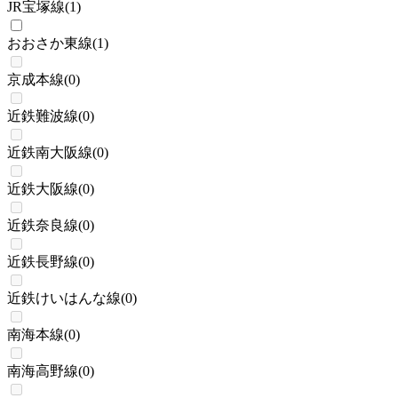
JR宝塚線
(
1
)
おおさか東線
(
1
)
京成本線
(
0
)
近鉄難波線
(
0
)
近鉄南大阪線
(
0
)
近鉄大阪線
(
0
)
近鉄奈良線
(
0
)
近鉄長野線
(
0
)
近鉄けいはんな線
(
0
)
南海本線
(
0
)
南海高野線
(
0
)