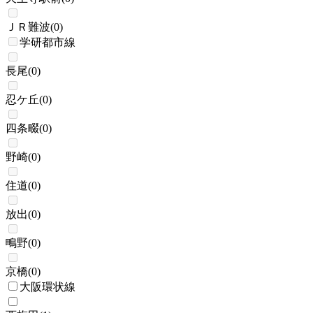
ＪＲ難波
(
0
)
学研都市線
長尾
(
0
)
忍ケ丘
(
0
)
四条畷
(
0
)
野崎
(
0
)
住道
(
0
)
放出
(
0
)
鴫野
(
0
)
京橋
(
0
)
大阪環状線