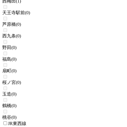
西梅田
(
1
)
天王寺駅前
(
0
)
芦原橋
(
0
)
西九条
(
0
)
野田
(
0
)
福島
(
0
)
扇町
(
0
)
桜ノ宮
(
0
)
玉造
(
0
)
鶴橋
(
0
)
桃谷
(
0
)
JR東西線