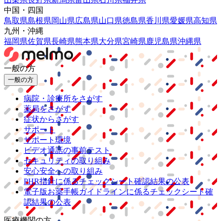
中国・四国
鳥取県
島根県
岡山県
広島県
山口県
徳島県
香川県
愛媛県
高知県
九州・沖縄
福岡県
佐賀県
長崎県
熊本県
大分県
宮崎県
鹿児島県
沖縄県
一般の方
一般の方
病院・診療所をさがす
薬局をさがす
症状からさがす
サポート
サポート環境
ビデオ通話の事前テスト
セキュリティの取り組み
安心安全への取り組み
PHR指針に係るチェックシート確認結果の公表
電子版お薬手帳ガイドラインに係るチェックシート確
認結果の公表
医療機関の方