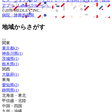
ビス
「ジョブメドレー
アカデミー」
女性向け
生理予測・妊活
アプリ
「Lalune(ラルーン)」
©2016 MEDLEY, INC.
病院・診療所
薬局
地域からさがす
関東
東京都
(
2
)
神奈川県
(
1
)
茨城県
(
1
)
栃木県
(
1
)
関西
大阪府
(
1
)
東海
愛知県
(
2
)
静岡県
(
1
)
北海道・東北
甲信越・北陸
中国・四国
九州・沖縄