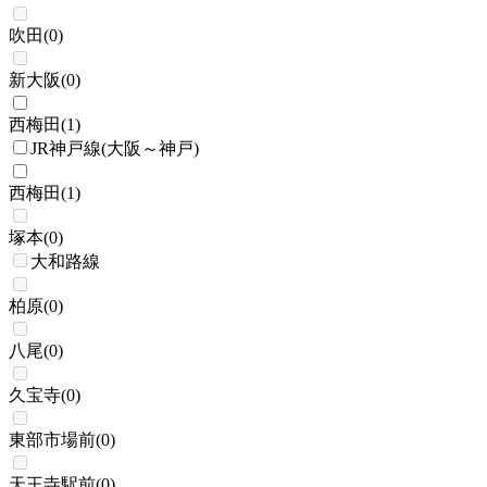
吹田
(
0
)
新大阪
(
0
)
西梅田
(
1
)
JR神戸線(大阪～神戸)
西梅田
(
1
)
塚本
(
0
)
大和路線
柏原
(
0
)
八尾
(
0
)
久宝寺
(
0
)
東部市場前
(
0
)
天王寺駅前
(
0
)