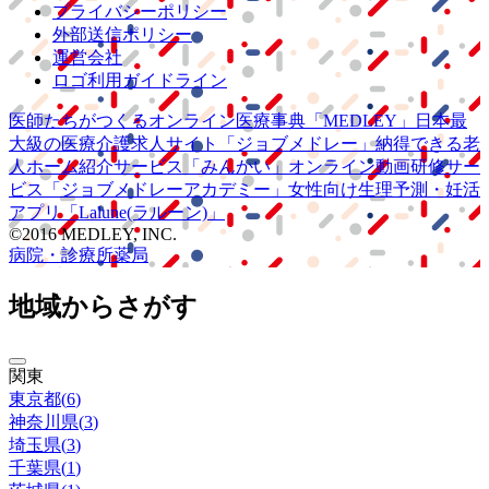
プライバシーポリシー
外部送信ポリシー
運営会社
ロゴ利用ガイドライン
医師たちがつくる
オンライン医療事典
「MEDLEY」
日本最
大級の
医療介護求人サイト
「ジョブメドレー」
納得できる
老
人ホーム紹介サービス
「みんかい」
オンライン
動画研修サー
ビス
「ジョブメドレー
アカデミー」
女性向け
生理予測・妊活
アプリ
「Lalune(ラルーン)」
©2016 MEDLEY, INC.
病院・診療所
薬局
地域からさがす
関東
東京都
(
6
)
神奈川県
(
3
)
埼玉県
(
3
)
千葉県
(
1
)