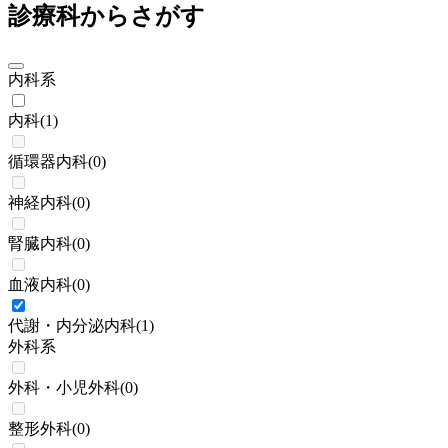
診療科からさがす
内科系
内科
(
1
)
循環器内科
(
0
)
神経内科
(
0
)
腎臓内科
(
0
)
血液内科
(
0
)
代謝・内分泌内科
(
1
)
外科系
外科・小児外科
(
0
)
整形外科
(
0
)