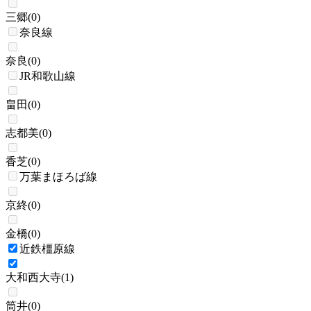
三郷
(
0
)
奈良線
奈良
(
0
)
JR和歌山線
畠田
(
0
)
志都美
(
0
)
香芝
(
0
)
万葉まほろば線
京終
(
0
)
金橋
(
0
)
近鉄橿原線
大和西大寺
(
1
)
筒井
(
0
)