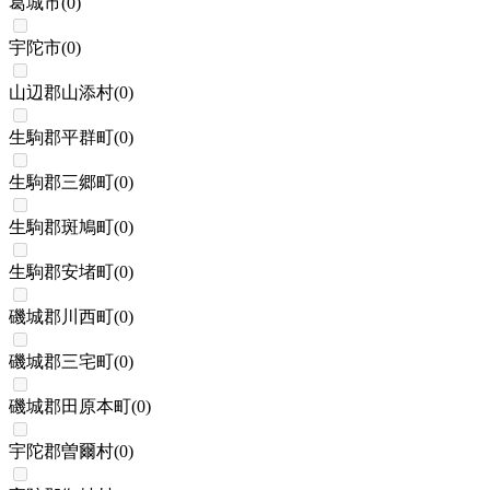
葛城市
(
0
)
宇陀市
(
0
)
山辺郡山添村
(
0
)
生駒郡平群町
(
0
)
生駒郡三郷町
(
0
)
生駒郡斑鳩町
(
0
)
生駒郡安堵町
(
0
)
磯城郡川西町
(
0
)
磯城郡三宅町
(
0
)
磯城郡田原本町
(
0
)
宇陀郡曽爾村
(
0
)