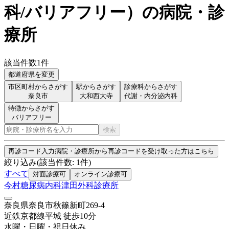
科/バリアフリー
）
の病院・診
療所
該当件数
1
件
都道府県を変更
市区町村からさがす
駅からさがす
診療科からさがす
奈良市
大和西大寺
代謝・内分泌内科
特徴からさがす
バリアフリー
検索
再診コード入力
病院・診療所から再診コードを受け取った方はこちら
絞り込み
(該当件数:
1
件)
すべて
対面診療可
オンライン診療可
今村糖尿病内科津田外科診療所
奈良県奈良市秋篠新町269-4
近鉄京都線
平城
徒歩
10
分
水曜・日曜・祝日
休み