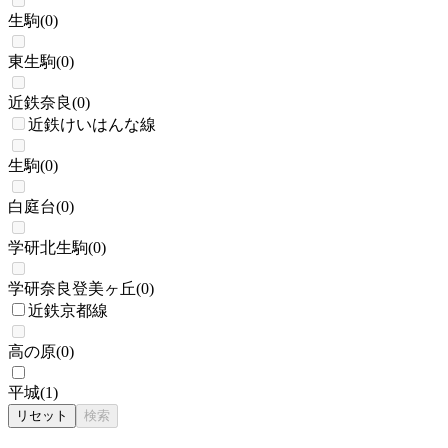
生駒
(
0
)
東生駒
(
0
)
近鉄奈良
(
0
)
近鉄けいはんな線
生駒
(
0
)
白庭台
(
0
)
学研北生駒
(
0
)
学研奈良登美ヶ丘
(
0
)
近鉄京都線
高の原
(
0
)
平城
(
1
)
リセット
検索