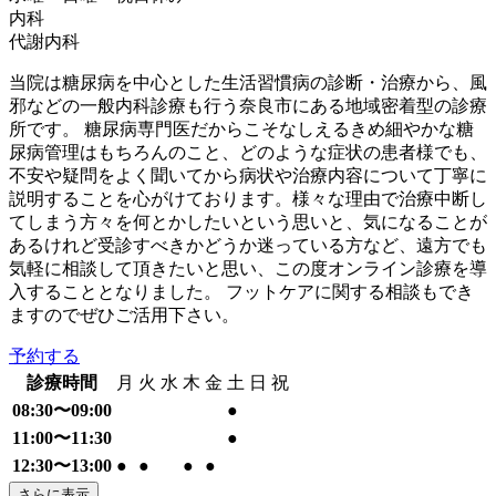
内科
代謝内科
当院は糖尿病を中心とした生活習慣病の診断・治療から、風
邪などの一般内科診療も行う奈良市にある地域密着型の診療
所です。 糖尿病専門医だからこそなしえるきめ細やかな糖
尿病管理はもちろんのこと、どのような症状の患者様でも、
不安や疑問をよく聞いてから病状や治療内容について丁寧に
説明することを心がけております。様々な理由で治療中断し
てしまう方々を何とかしたいという思いと、気になることが
あるけれど受診すべきかどうか迷っている方など、遠方でも
気軽に相談して頂きたいと思い、この度オンライン診療を導
入することとなりました。 フットケアに関する相談もでき
ますのでぜひご活用下さい。
予約する
診療時間
月
火
水
木
金
土
日
祝
08:30〜09:00
●
11:00〜11:30
●
12:30〜13:00
●
●
●
●
さらに表示