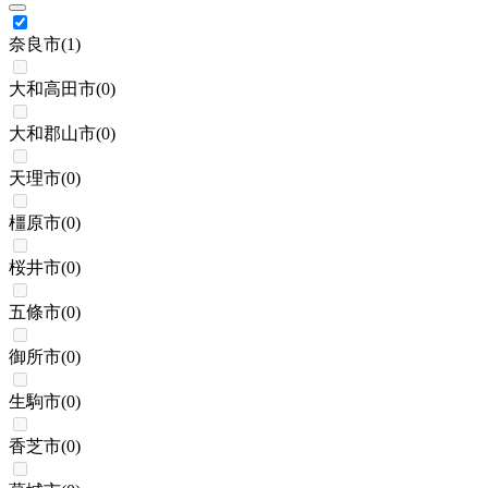
奈良市
(
1
)
大和高田市
(
0
)
大和郡山市
(
0
)
天理市
(
0
)
橿原市
(
0
)
桜井市
(
0
)
五條市
(
0
)
御所市
(
0
)
生駒市
(
0
)
香芝市
(
0
)