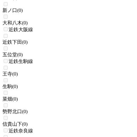
新ノ口
(
0
)
大和八木
(
0
)
近鉄大阪線
近鉄下田
(
0
)
五位堂
(
0
)
近鉄生駒線
王寺
(
0
)
生駒
(
0
)
菜畑
(
0
)
勢野北口
(
0
)
信貴山下
(
0
)
近鉄奈良線