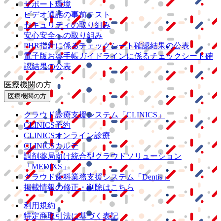
サポート環境
ビデオ通話の事前テスト
セキュリティの取り組み
安心安全への取り組み
PHR指針に係るチェックシート確認結果の公表
電子版お薬手帳ガイドラインに係るチェックシート確
認結果の公表
医療機関の方
医療機関の方
クラウド診療
支援システム
「CLINICS」
CLINICS予約
CLINICSオンライン診療
CLINICSカルテ
調剤薬局向け統合型クラウドソリューション
「MEDIXS」
クラウド歯科業務
支援システム
「Dentis」
掲載情報の修正・削除はこちら
利用規約
特定商取引法に基づく表記