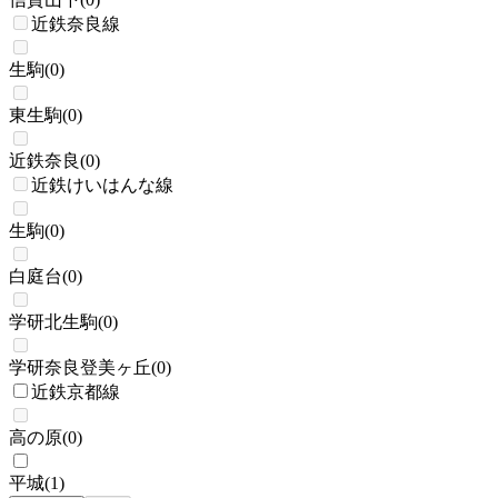
近鉄奈良線
生駒
(
0
)
東生駒
(
0
)
近鉄奈良
(
0
)
近鉄けいはんな線
生駒
(
0
)
白庭台
(
0
)
学研北生駒
(
0
)
学研奈良登美ヶ丘
(
0
)
近鉄京都線
高の原
(
0
)
平城
(
1
)