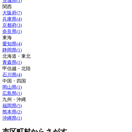
茨城県
(
1
)
関西
大阪府
(
7
)
兵庫県
(
4
)
京都府
(
3
)
奈良県
(
1
)
東海
愛知県
(
4
)
静岡県
(
1
)
北海道・東北
青森県
(
1
)
甲信越・北陸
石川県
(
4
)
中国・四国
岡山県
(
1
)
広島県
(
1
)
九州・沖縄
福岡県
(
5
)
熊本県
(
2
)
沖縄県
(
1
)
市区町村からさがす