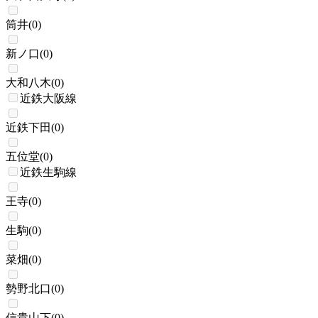
筒井
(
0
)
新ノ口
(
0
)
大和八木
(
0
)
近鉄大阪線
近鉄下田
(
0
)
五位堂
(
0
)
近鉄生駒線
王寺
(
0
)
生駒
(
0
)
菜畑
(
0
)
勢野北口
(
0
)
信貴山下
(
0
)