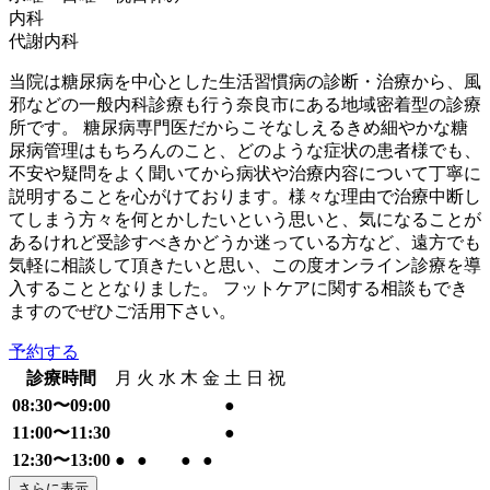
内科
代謝内科
当院は糖尿病を中心とした生活習慣病の診断・治療から、風
邪などの一般内科診療も行う奈良市にある地域密着型の診療
所です。 糖尿病専門医だからこそなしえるきめ細やかな糖
尿病管理はもちろんのこと、どのような症状の患者様でも、
不安や疑問をよく聞いてから病状や治療内容について丁寧に
説明することを心がけております。様々な理由で治療中断し
てしまう方々を何とかしたいという思いと、気になることが
あるけれど受診すべきかどうか迷っている方など、遠方でも
気軽に相談して頂きたいと思い、この度オンライン診療を導
入することとなりました。 フットケアに関する相談もでき
ますのでぜひご活用下さい。
予約する
診療時間
月
火
水
木
金
土
日
祝
08:30〜09:00
●
11:00〜11:30
●
12:30〜13:00
●
●
●
●
さらに表示