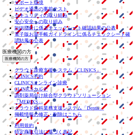
サポート環境
ビデオ通話の事前テスト
セキュリティの取り組み
安心安全への取り組み
PHR指針に係るチェックシート確認結果の公表
電子版お薬手帳ガイドラインに係るチェックシート確
認結果の公表
医療機関の方
医療機関の方
クラウド診療
支援システム
「CLINICS」
CLINICS予約
CLINICSオンライン診療
CLINICSカルテ
調剤薬局向け統合型クラウドソリューション
「MEDIXS」
クラウド歯科業務
支援システム
「Dentis」
掲載情報の修正・削除はこちら
利用規約
特定商取引法に基づく表記