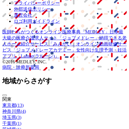
プライバシーポリシー
外部送信ポリシー
運営会社
ロゴ利用ガイドライン
医師たちがつくる
オンライン医療事典
「MEDLEY」
日本最
大級の
医療介護求人サイト
「ジョブメドレー」
納得できる
老
人ホーム紹介サービス
「みんかい」
オンライン
動画研修サー
ビス
「ジョブメドレー
アカデミー」
女性向け
生理予測・妊活
アプリ
「Lalune(ラルーン)」
©2016 MEDLEY, INC.
病院・診療所
薬局
地域からさがす
関東
東京都
(
13
)
神奈川県
(
4
)
埼玉県
(
3
)
千葉県
(
1
)