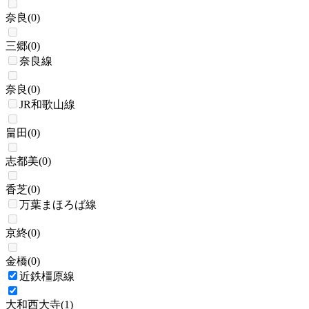
奈良
(
0
)
三郷
(
0
)
奈良線
奈良
(
0
)
JR和歌山線
畠田
(
0
)
志都美
(
0
)
香芝
(
0
)
万葉まほろば線
京終
(
0
)
金橋
(
0
)
近鉄橿原線
大和西大寺
(
1
)