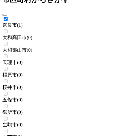
奈良市
(
1
)
大和高田市
(
0
)
大和郡山市
(
0
)
天理市
(
0
)
橿原市
(
0
)
桜井市
(
0
)
五條市
(
0
)
御所市
(
0
)
生駒市
(
0
)