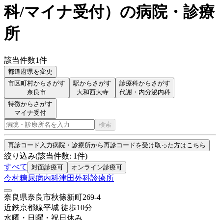
科/マイナ受付
）
の病院・診療
所
該当件数
1
件
都道府県を変更
市区町村からさがす
駅からさがす
診療科からさがす
奈良市
大和西大寺
代謝・内分泌内科
特徴からさがす
マイナ受付
検索
再診コード入力
病院・診療所から再診コードを受け取った方はこちら
絞り込み
(該当件数:
1
件)
すべて
対面診療可
オンライン診療可
今村糖尿病内科津田外科診療所
奈良県奈良市秋篠新町269-4
近鉄京都線
平城
徒歩
10
分
水曜・日曜・祝日
休み