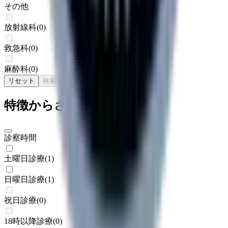
その他
放射線科
(
0
)
救急科
(
0
)
麻酔科
(
0
)
リセット
検索
特徴からさがす
診察時間
土曜日診療
(
1
)
日曜日診療
(
1
)
祝日診療
(
0
)
18時以降診療
(
0
)