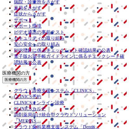
病院・診療所をさがす
薬局をさがす
症状からさがす
サポート
サポート環境
ビデオ通話の事前テスト
セキュリティの取り組み
安心安全への取り組み
PHR指針に係るチェックシート確認結果の公表
電子版お薬手帳ガイドラインに係るチェックシート確
認結果の公表
医療機関の方
医療機関の方
クラウド診療
支援システム
「CLINICS」
CLINICS予約
CLINICSオンライン診療
CLINICSカルテ
調剤薬局向け統合型クラウドソリューション
「MEDIXS」
クラウド歯科業務
支援システム
「Dentis」