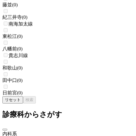
藤並
(
0
)
紀三井寺
(
0
)
南海加太線
東松江
(
0
)
八幡前
(
0
)
貴志川線
和歌山
(
0
)
田中口
(
0
)
日前宮
(
0
)
リセット
検索
診療科からさがす
内科系