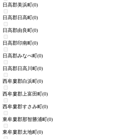
日高郡美浜町
(
0
)
日高郡日高町
(
0
)
日高郡由良町
(
0
)
日高郡印南町
(
0
)
日高郡みなべ町
(
0
)
日高郡日高川町
(
0
)
西牟婁郡白浜町
(
0
)
西牟婁郡上富田町
(
0
)
西牟婁郡すさみ町
(
0
)
東牟婁郡那智勝浦町
(
0
)
東牟婁郡太地町
(
0
)