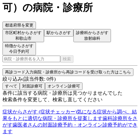
可
）
の病院・診療所
都道府県を変更
市区町村からさがす
駅からさがす
診療科からさがす
和歌山市
放射線科
特徴からさがす
今日予約可
検索
再診コード入力
病院・診療所から再診コードを受け取った方はこちら
絞り込み
(該当件数:
0
件)
すべて
対面診療可
オンライン診療可
条件に該当する病院・診療所は見つかりませんでした
検索条件を変更して、検索し直してください
症状からさがす (症状チェッカー)
気になる症状から調べ、結
果をもとに適切な病院・診療所を提案します
歯科診療所をさ
がす
歯医者さんの対面診療予約・オンライン診療予約ができ
ます