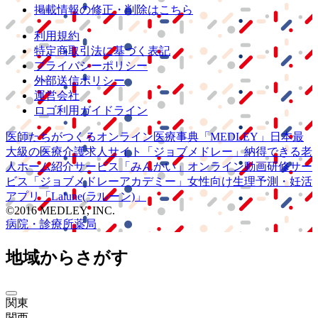
掲載情報の修正・削除はこちら
利用規約
特定商取引法に基づく表記
プライバシーポリシー
外部送信ポリシー
運営会社
ロゴ利用ガイドライン
医師たちがつくる
オンライン医療事典
「MEDLEY」
日本最
大級の
医療介護求人サイト
「ジョブメドレー」
納得できる
老
人ホーム紹介サービス
「みんかい」
オンライン
動画研修サー
ビス
「ジョブメドレー
アカデミー」
女性向け
生理予測・妊活
アプリ
「Lalune(ラルーン)」
©2016 MEDLEY, INC.
病院・診療所
薬局
地域からさがす
関東
関西