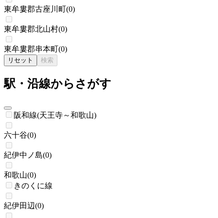
東牟婁郡古座川町
(
0
)
東牟婁郡北山村
(
0
)
東牟婁郡串本町
(
0
)
リセット
検索
駅・沿線からさがす
阪和線(天王寺～和歌山)
六十谷
(
0
)
紀伊中ノ島
(
0
)
和歌山
(
0
)
きのくに線
紀伊田辺
(
0
)