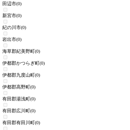
田辺市
(
0
)
新宮市
(
0
)
紀の川市
(
0
)
岩出市
(
0
)
海草郡紀美野町
(
0
)
伊都郡かつらぎ町
(
0
)
伊都郡九度山町
(
0
)
伊都郡高野町
(
0
)
有田郡湯浅町
(
0
)
有田郡広川町
(
0
)
有田郡有田川町
(
0
)