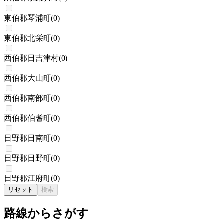
東伯郡琴浦町
(
0
)
東伯郡北栄町
(
0
)
西伯郡日吉津村
(
0
)
西伯郡大山町
(
0
)
西伯郡南部町
(
0
)
西伯郡伯耆町
(
0
)
日野郡日南町
(
0
)
日野郡日野町
(
0
)
日野郡江府町
(
0
)
リセット
検索
路線からさがす