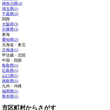
神奈川県
(
3
)
埼玉県
(
1
)
千葉県
(
2
)
関西
大阪府
(
3
)
兵庫県
(
3
)
東海
愛知県
(
2
)
北海道・東北
北海道
(
1
)
甲信越・北陸
中国・四国
鳥取県
(
1
)
広島県
(
1
)
山口県
(
1
)
徳島県
(
1
)
九州・沖縄
福岡県
(
1
)
熊本県
(
1
)
市区町村からさがす