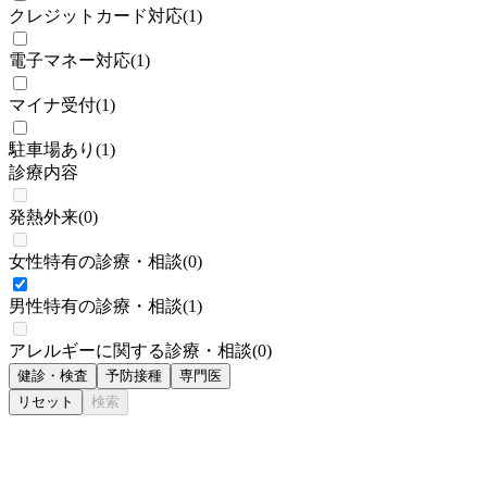
クレジットカード対応
(
1
)
電子マネー対応
(
1
)
マイナ受付
(
1
)
駐車場あり
(
1
)
診療内容
発熱外来
(
0
)
女性特有の診療・相談
(
0
)
男性特有の診療・相談
(
1
)
アレルギーに関する診療・相談
(
0
)
健診・検査
予防接種
専門医
リセット
検索