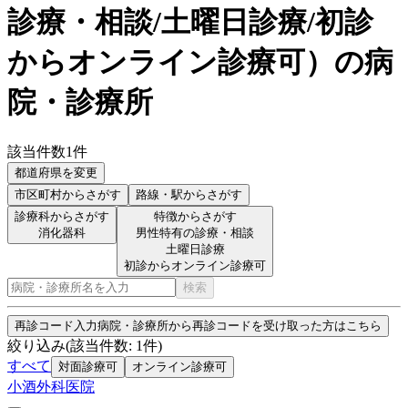
診療・相談/土曜日診療/初診
からオンライン診療可
）
の病
院・診療所
該当件数
1
件
都道府県を変更
市区町村
からさがす
路線・駅
からさがす
診療科からさがす
特徴からさがす
消化器科
男性特有の診療・相談
土曜日診療
初診からオンライン診療可
検索
再診コード入力
病院・診療所から再診コードを受け取った方はこちら
絞り込み
(該当件数:
1
件)
すべて
対面診療可
オンライン診療可
小酒外科医院