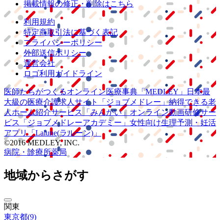
掲載情報の修正・削除はこちら
利用規約
特定商取引法に基づく表記
プライバシーポリシー
外部送信ポリシー
運営会社
ロゴ利用ガイドライン
医師たちがつくる
オンライン医療事典
「MEDLEY」
日本最
大級の
医療介護求人サイト
「ジョブメドレー」
納得できる
老
人ホーム紹介サービス
「みんかい」
オンライン
動画研修サー
ビス
「ジョブメドレー
アカデミー」
女性向け
生理予測・妊活
アプリ
「Lalune(ラルーン)」
©2016 MEDLEY, INC.
病院・診療所
薬局
地域からさがす
関東
東京都
(
9
)