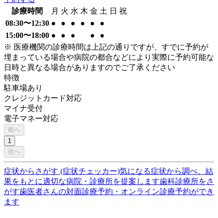
診療時間
月
火
水
木
金
土
日
祝
08:30〜12:30
●
●
●
●
●
●
15:00〜18:00
●
●
●
●
●
※ 医療機関の診療時間は上記の通りですが、すでに予約が
埋まっている場合や病院の都合などにより実際に予約可能な
日時と異なる場合がありますのでご了承ください
特徴
駐車場あり
クレジットカード対応
マイナ受付
電子マネー対応
前へ
1
次へ
症状からさがす (症状チェッカー)
気になる症状から調べ、結
果をもとに適切な病院・診療所を提案します
歯科診療所をさ
がす
歯医者さんの対面診療予約・オンライン診療予約ができ
ます