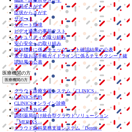
病院・診療所をさがす
薬局をさがす
症状からさがす
サポート
サポート環境
ビデオ通話の事前テスト
セキュリティの取り組み
安心安全への取り組み
PHR指針に係るチェックシート確認結果の公表
電子版お薬手帳ガイドラインに係るチェックシート確
認結果の公表
医療機関の方
医療機関の方
クラウド診療
支援システム
「CLINICS」
CLINICS予約
CLINICSオンライン診療
CLINICSカルテ
調剤薬局向け統合型クラウドソリューション
「MEDIXS」
クラウド歯科業務
支援システム
「Dentis」