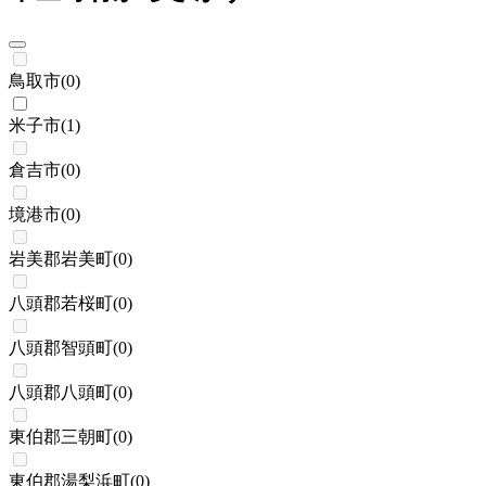
鳥取市
(
0
)
米子市
(
1
)
倉吉市
(
0
)
境港市
(
0
)
岩美郡岩美町
(
0
)
八頭郡若桜町
(
0
)
八頭郡智頭町
(
0
)
八頭郡八頭町
(
0
)
東伯郡三朝町
(
0
)
東伯郡湯梨浜町
(
0
)