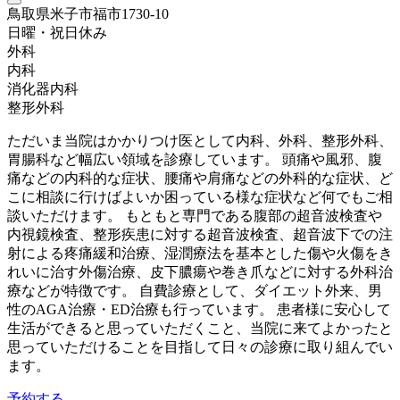
鳥取県米子市福市1730-10
日曜・祝日
休み
外科
内科
消化器内科
整形外科
ただいま当院はかかりつけ医として内科、外科、整形外科、
胃腸科など幅広い領域を診療しています。 頭痛や風邪、腹
痛などの内科的な症状、腰痛や肩痛などの外科的な症状、ど
こに相談に行けばよいか困っている様な症状など何でもご相
談いただけます。 もともと専門である腹部の超音波検査や
内視鏡検査、整形疾患に対する超音波検査、超音波下での注
射による疼痛緩和治療、湿潤療法を基本とした傷や火傷をき
れいに治す外傷治療、皮下膿瘍や巻き爪などに対する外科治
療などが特徴です。 自費診療として、ダイエット外来、男
性のAGA治療・ED治療も行っています。 患者様に安心して
生活ができると思っていただくこと、当院に来てよかったと
思っていただけることを目指して日々の診療に取り組んでい
ます。
予約する