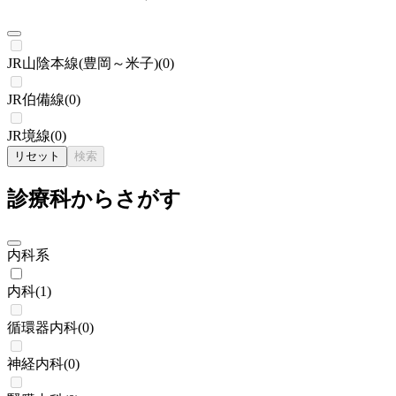
JR山陰本線(豊岡～米子)
(
0
)
JR伯備線
(
0
)
JR境線
(
0
)
リセット
検索
診療科からさがす
内科系
内科
(
1
)
循環器内科
(
0
)
神経内科
(
0
)