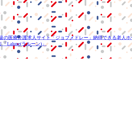
級の
医療介護求人サイト
「ジョブメドレー」
納得できる
老人ホ
リ
「Lalune(ラルーン)」