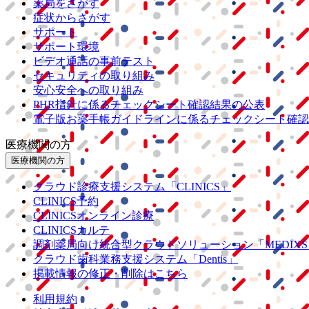
薬局をさがす
症状からさがす
サポート
サポート環境
ビデオ通話の事前テスト
セキュリティの取り組み
安心安全への取り組み
PHR指針に係るチェックシート確認結果の公表
電子版お薬手帳ガイドラインに係るチェックシート確認
医療機関の方
医療機関の方
クラウド診療
支援システム
「CLINICS」
CLINICS予約
CLINICSオンライン診療
CLINICSカルテ
調剤薬局向け統合型クラウドソリューション
「MEDIX
クラウド歯科業務
支援システム
「Dentis」
掲載情報の修正・削除はこちら
利用規約