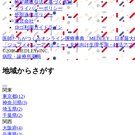
特定商取引法に基づく表記
プライバシーポリシー
外部送信ポリシー
運営会社
ロゴ利用ガイドライン
医師たちがつくる
オンライン医療事典
「MEDLEY」
日本最大
「ジョブメドレー
アカデミー」
女性向け
生理予測・妊活アプ
©2016 MEDLEY, INC.
病院・診療所
薬局
地域からさがす
関東
東京都
(
12
)
神奈川県
(
3
)
埼玉県
(
2
)
千葉県
(
2
)
関西
大阪府
(
4
)
兵庫県
(
3
)