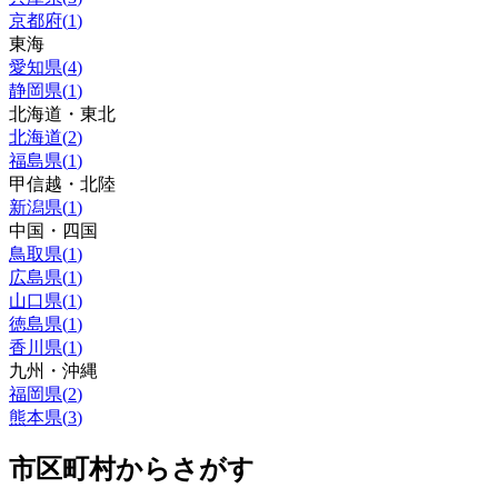
京都府
(
1
)
東海
愛知県
(
4
)
静岡県
(
1
)
北海道・東北
北海道
(
2
)
福島県
(
1
)
甲信越・北陸
新潟県
(
1
)
中国・四国
鳥取県
(
1
)
広島県
(
1
)
山口県
(
1
)
徳島県
(
1
)
香川県
(
1
)
九州・沖縄
福岡県
(
2
)
熊本県
(
3
)
市区町村からさがす