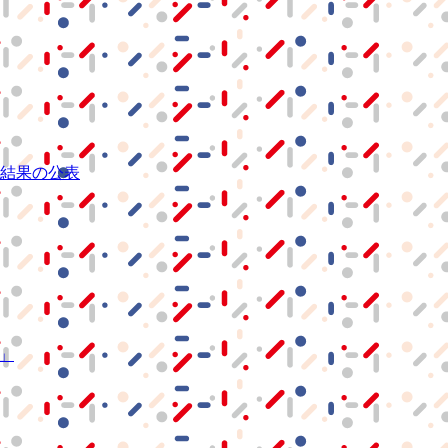
結果の公表
S」