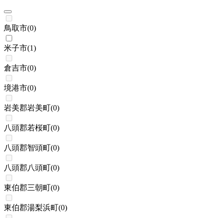
鳥取市
(
0
)
米子市
(
1
)
倉吉市
(
0
)
境港市
(
0
)
岩美郡岩美町
(
0
)
八頭郡若桜町
(
0
)
八頭郡智頭町
(
0
)
八頭郡八頭町
(
0
)
東伯郡三朝町
(
0
)
東伯郡湯梨浜町
(
0
)