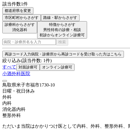
該当件数
1
件
都道府県を変更
市区町村
からさがす
路線・駅
からさがす
診療科からさがす
特徴からさがす
消化器科
男性特有の診療・相談
初診からオンライン診療可
検索
再診コード入力
病院・診療所から再診コードを受け取った方はこちら
絞り込み
(該当件数:
1
件)
すべて
対面診療可
オンライン診療可
小酒外科医院
鳥取県米子市福市1730-10
日曜・祝日
休み
外科
内科
消化器内科
整形外科
ただいま当院はかかりつけ医として内科、外科、整形外科、