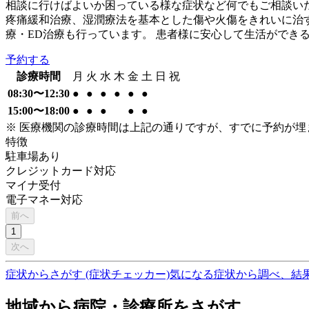
相談に行けばよいか困っている様な症状など何でもご相談い
疼痛緩和治療、湿潤療法を基本とした傷や火傷をきれいに治す
療・ED治療も行っています。 患者様に安心して生活がで
予約する
診療時間
月
火
水
木
金
土
日
祝
08:30〜12:30
●
●
●
●
●
●
15:00〜18:00
●
●
●
●
●
※ 医療機関の診療時間は上記の通りですが、すでに予約が
特徴
駐車場あり
クレジットカード対応
マイナ受付
電子マネー対応
前へ
1
次へ
症状からさがす (症状チェッカー)
気になる症状から調べ、結
地域から病院・診療所をさがす