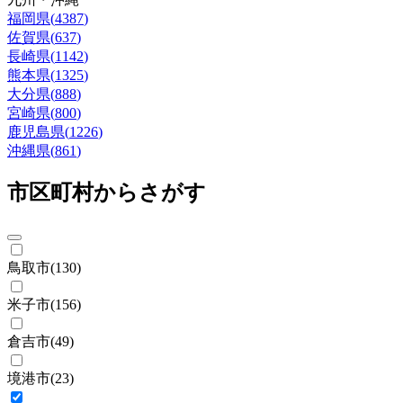
福岡県
(
4387
)
佐賀県
(
637
)
長崎県
(
1142
)
熊本県
(
1325
)
大分県
(
888
)
宮崎県
(
800
)
鹿児島県
(
1226
)
沖縄県
(
861
)
市区町村からさがす
鳥取市
(
130
)
米子市
(
156
)
倉吉市
(
49
)
境港市
(
23
)