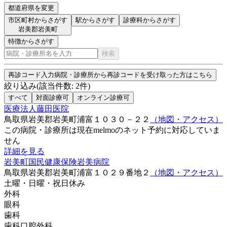
都道府県を変更
市区町村からさがす
駅からさがす
診療科からさがす
岩美郡岩美町
特徴からさがす
検索
再診コード入力
病院・診療所から再診コードを受け取った方はこちら
絞り込み
(該当件数:
2
件)
すべて
対面診療可
オンライン診療可
医療法人藤田医院
鳥取県岩美郡岩美町浦富１０３０－２２
（地図・アクセス）
この病院・診療所は現在melmoのネット予約に対応していま
せん
詳細を見る
岩美町国民健康保険岩美病院
鳥取県岩美郡岩美町浦富１０２９番地２
（地図・アクセス）
土曜・日曜・祝日
休み
外科
眼科
歯科
歯科口腔外科