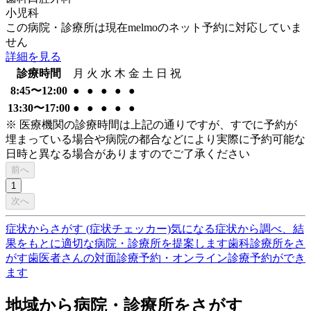
小児科
この病院・診療所は現在melmoのネット予約に対応していま
せん
詳細を見る
診療時間
月
火
水
木
金
土
日
祝
8:45〜12:00
●
●
●
●
●
13:30〜17:00
●
●
●
●
●
※ 医療機関の診療時間は上記の通りですが、すでに予約が
埋まっている場合や病院の都合などにより実際に予約可能な
日時と異なる場合がありますのでご了承ください
前へ
1
次へ
症状からさがす (症状チェッカー)
気になる症状から調べ、結
果をもとに適切な病院・診療所を提案します
歯科診療所をさ
がす
歯医者さんの対面診療予約・オンライン診療予約ができ
ます
地域から病院・診療所をさがす