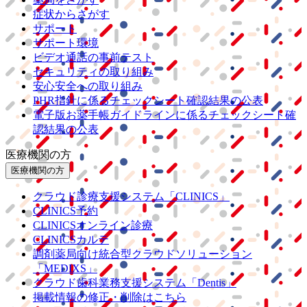
症状からさがす
サポート
サポート環境
ビデオ通話の事前テスト
セキュリティの取り組み
安心安全への取り組み
PHR指針に係るチェックシート確認結果の公表
電子版お薬手帳ガイドラインに係るチェックシート確
認結果の公表
医療機関の方
医療機関の方
クラウド診療
支援システム
「CLINICS」
CLINICS予約
CLINICSオンライン診療
CLINICSカルテ
調剤薬局向け統合型クラウドソリューション
「MEDIXS」
クラウド歯科業務
支援システム
「Dentis」
掲載情報の修正・削除はこちら