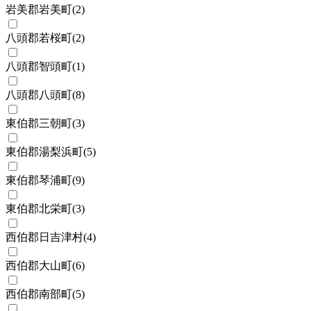
岩美郡岩美町
(
2
)
八頭郡若桜町
(
2
)
八頭郡智頭町
(
1
)
八頭郡八頭町
(
8
)
東伯郡三朝町
(
3
)
東伯郡湯梨浜町
(
5
)
東伯郡琴浦町
(
9
)
東伯郡北栄町
(
3
)
西伯郡日吉津村
(
4
)
西伯郡大山町
(
6
)
西伯郡南部町
(
5
)