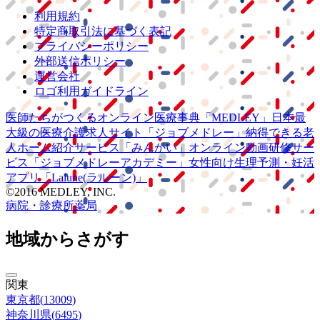
利用規約
特定商取引法に基づく表記
プライバシーポリシー
外部送信ポリシー
運営会社
ロゴ利用ガイドライン
医師たちがつくる
オンライン医療事典
「MEDLEY」
日本最
大級の
医療介護求人サイト
「ジョブメドレー」
納得できる
老
人ホーム紹介サービス
「みんかい」
オンライン
動画研修サー
ビス
「ジョブメドレー
アカデミー」
女性向け
生理予測・妊活
アプリ
「Lalune(ラルーン)」
©2016 MEDLEY, INC.
病院・診療所
薬局
地域からさがす
関東
東京都
(
13009
)
神奈川県
(
6495
)