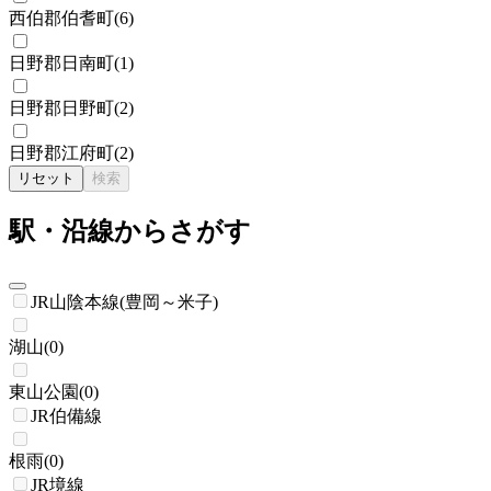
西伯郡伯耆町
(
6
)
日野郡日南町
(
1
)
日野郡日野町
(
2
)
日野郡江府町
(
2
)
リセット
検索
駅・沿線からさがす
JR山陰本線(豊岡～米子)
湖山
(
0
)
東山公園
(
0
)
JR伯備線
根雨
(
0
)
JR境線