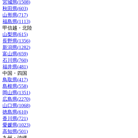
宮城県
(
1508
)
秋田県
(
603
)
山形県
(
717
)
福島県
(
1113
)
甲信越・北陸
山梨県
(
615
)
長野県
(
1356
)
新潟県
(
1282
)
富山県
(
659
)
石川県
(
760
)
福井県
(
481
)
中国・四国
鳥取県
(
417
)
島根県
(
558
)
岡山県
(
1351
)
広島県
(
2270
)
山口県
(
1068
)
徳島県
(
610
)
香川県
(
721
)
愛媛県
(
1023
)
高知県
(
501
)
九州・沖縄