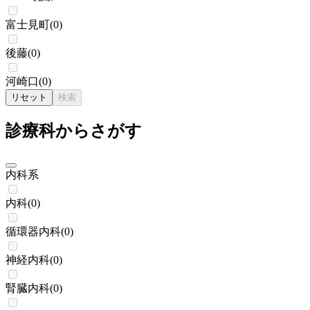
富士見町
(
0
)
後藤
(
0
)
河崎口
(
0
)
リセット
検索
診療科からさがす
内科系
内科
(
0
)
循環器内科
(
0
)
神経内科
(
0
)
腎臓内科
(
0
)