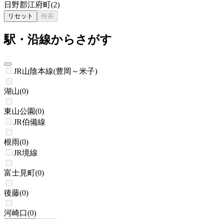
日野郡江府町
(
2
)
リセット
検索
駅・沿線からさがす
JR山陰本線(豊岡～米子)
湖山
(
0
)
東山公園
(
0
)
JR伯備線
根雨
(
0
)
JR境線
富士見町
(
0
)
後藤
(
0
)
河崎口
(
0
)