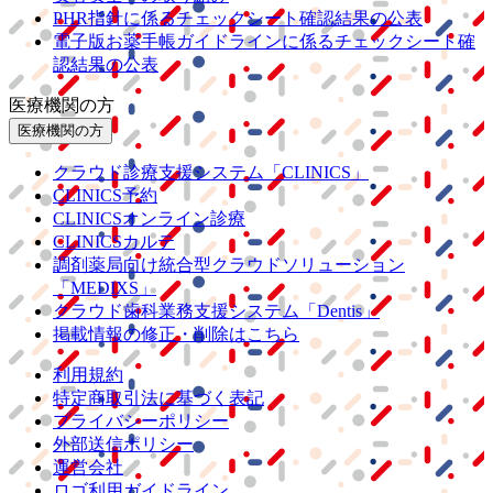
PHR指針に係るチェックシート確認結果の公表
電子版お薬手帳ガイドラインに係るチェックシート確
認結果の公表
医療機関の方
医療機関の方
クラウド診療
支援システム
「CLINICS」
CLINICS予約
CLINICSオンライン診療
CLINICSカルテ
調剤薬局向け統合型クラウドソリューション
「MEDIXS」
クラウド歯科業務
支援システム
「Dentis」
掲載情報の修正・削除はこちら
利用規約
特定商取引法に基づく表記
プライバシーポリシー
外部送信ポリシー
運営会社
ロゴ利用ガイドライン