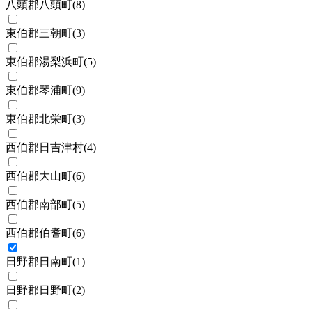
八頭郡八頭町
(
8
)
東伯郡三朝町
(
3
)
東伯郡湯梨浜町
(
5
)
東伯郡琴浦町
(
9
)
東伯郡北栄町
(
3
)
西伯郡日吉津村
(
4
)
西伯郡大山町
(
6
)
西伯郡南部町
(
5
)
西伯郡伯耆町
(
6
)
日野郡日南町
(
1
)
日野郡日野町
(
2
)