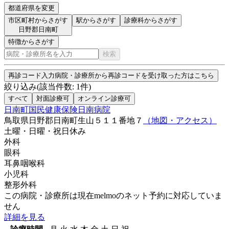
都道府県を変更
市区町村からさがす
駅からさがす
診療科からさがす
日野郡日南町
特徴からさがす
検索
再診コード入力
病院・診療所から再診コードを受け取った方はこちら
絞り込み
(該当件数:
1
件)
すべて
対面診療可
オンライン診療可
日南町国民健康保険日南病院
鳥取県日野郡日南町生山５１１番地７
（地図・アクセス）
土曜・日曜・祝日
休み
外科
眼科
耳鼻咽喉科
小児科
整形外科
この病院・診療所は現在melmoのネット予約に対応していま
せん
詳細を見る