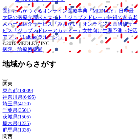
医師たちがつくる
オンライン医療事典
「MEDLEY」
日本最
大級の
医療介護求人サイト
「ジョブメドレー」
納得できる
老
人ホーム紹介サービス
「みんかい」
オンライン
動画研修サー
ビス
「ジョブメドレー
アカデミー」
女性向け
生理予測・妊活
アプリ
「Lalune(ラルーン)」
©2016 MEDLEY, INC.
病院・診療所
薬局
地域からさがす
関東
東京都
(
13009
)
神奈川県
(
6495
)
埼玉県
(
4120
)
千葉県
(
3501
)
茨城県
(
1505
)
栃木県
(
1235
)
群馬県
(
1336
)
関西