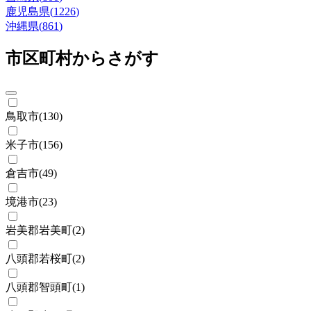
鹿児島県
(
1226
)
沖縄県
(
861
)
市区町村からさがす
鳥取市
(
130
)
米子市
(
156
)
倉吉市
(
49
)
境港市
(
23
)
岩美郡岩美町
(
2
)
八頭郡若桜町
(
2
)
八頭郡智頭町
(
1
)