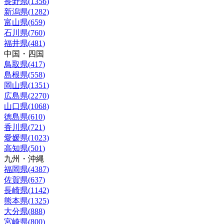
長野県
(
1356
)
新潟県
(
1282
)
富山県
(
659
)
石川県
(
760
)
福井県
(
481
)
中国・四国
鳥取県
(
417
)
島根県
(
558
)
岡山県
(
1351
)
広島県
(
2270
)
山口県
(
1068
)
徳島県
(
610
)
香川県
(
721
)
愛媛県
(
1023
)
高知県
(
501
)
九州・沖縄
福岡県
(
4387
)
佐賀県
(
637
)
長崎県
(
1142
)
熊本県
(
1325
)
大分県
(
888
)
宮崎県
(
800
)