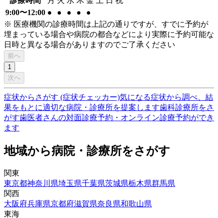
診療時間
月
火
水
木
金
土
日
祝
9:00〜12:00
●
●
●
●
●
※ 医療機関の診療時間は上記の通りですが、すでに予約が
埋まっている場合や病院の都合などにより実際に予約可能な
日時と異なる場合がありますのでご了承ください
前へ
1
次へ
症状からさがす (症状チェッカー)
気になる症状から調べ、結
果をもとに適切な病院・診療所を提案します
歯科診療所をさ
がす
歯医者さんの対面診療予約・オンライン診療予約ができ
ます
地域から病院・診療所をさがす
関東
東京都
神奈川県
埼玉県
千葉県
茨城県
栃木県
群馬県
関西
大阪府
兵庫県
京都府
滋賀県
奈良県
和歌山県
東海