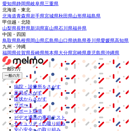
愛知県
静岡県
岐阜県
三重県
北海道・東北
北海道
青森県
岩手県
宮城県
秋田県
山形県
福島県
甲信越・北陸
山梨県
長野県
新潟県
富山県
石川県
福井県
中国・四国
鳥取県
島根県
岡山県
広島県
山口県
徳島県
香川県
愛媛県
高知県
九州・沖縄
福岡県
佐賀県
長崎県
熊本県
大分県
宮崎県
鹿児島県
沖縄県
一般の方
一般の方
病院・診療所をさがす
薬局をさがす
症状からさがす
サポート
サポート環境
ビデオ通話の事前テスト
セキュリティの取り組み
安心安全への取り組み