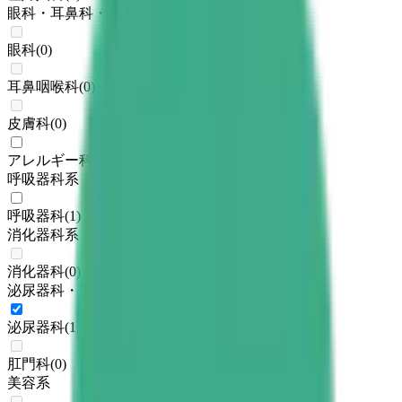
眼科・耳鼻科・皮膚科・アレルギー科系
眼科
(
0
)
耳鼻咽喉科
(
0
)
皮膚科
(
0
)
アレルギー科
(
1
)
呼吸器科系
呼吸器科
(
1
)
消化器科系
消化器科
(
0
)
泌尿器科・肛門科系
泌尿器科
(
1
)
肛門科
(
0
)
美容系