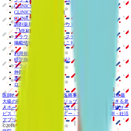
CLINICS予約
CLINICSオンライン診療
CLINICSカルテ
調剤薬局向け統合型クラウドソリューション
「MEDIXS」
クラウド歯科業務
支援システム
「Dentis」
掲載情報の修正・削除はこちら
利用規約
特定商取引法に基づく表記
プライバシーポリシー
外部送信ポリシー
運営会社
ロゴ利用ガイドライン
医師たちがつくる
オンライン医療事典
「MEDLEY」
日本最
大級の
医療介護求人サイト
「ジョブメドレー」
納得できる
老
人ホーム紹介サービス
「みんかい」
オンライン
動画研修サー
ビス
「ジョブメドレー
アカデミー」
女性向け
生理予測・妊活
アプリ
「Lalune(ラルーン)」
©2016 MEDLEY, INC.