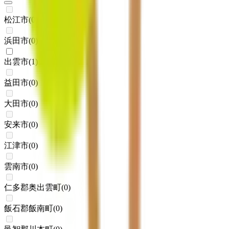
松江市
(
0
)
浜田市
(
0
)
出雲市
(
1
)
益田市
(
0
)
大田市
(
0
)
安来市
(
0
)
江津市
(
0
)
雲南市
(
0
)
仁多郡奥出雲町
(
0
)
飯石郡飯南町
(
0
)