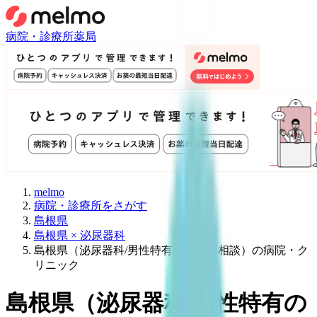
病院・診療所
薬局
melmo
病院・診療所をさがす
島根県
島根県 × 泌尿器科
島根県（泌尿器科/男性特有の診療・相談）の病院・ク
リニック
島根県
（
泌尿器科/男性特有の