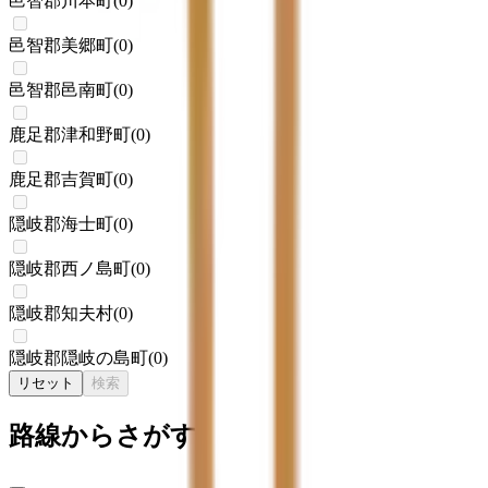
邑智郡川本町
(
0
)
邑智郡美郷町
(
0
)
邑智郡邑南町
(
0
)
鹿足郡津和野町
(
0
)
鹿足郡吉賀町
(
0
)
隠岐郡海士町
(
0
)
隠岐郡西ノ島町
(
0
)
隠岐郡知夫村
(
0
)
隠岐郡隠岐の島町
(
0
)
リセット
検索
路線からさがす