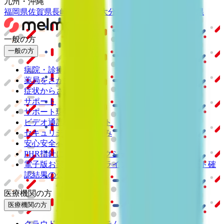
九州・沖縄
福岡県
佐賀県
長崎県
熊本県
大分県
宮崎県
鹿児島県
沖縄県
一般の方
一般の方
病院・診療所をさがす
薬局をさがす
症状からさがす
サポート
サポート環境
ビデオ通話の事前テスト
セキュリティの取り組み
安心安全への取り組み
PHR指針に係るチェックシート確認結果の公表
電子版お薬手帳ガイドラインに係るチェックシート確
認結果の公表
医療機関の方
医療機関の方
クラウド診療
支援システム
「CLINICS」