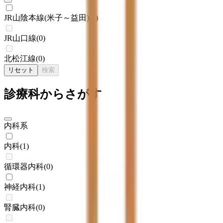
JR山陰本線(米子～益田)
(
1
)
JR山口線
(
0
)
北松江線
(
0
)
リセット
検索
診療科からさがす
内科系
内科
(
1
)
循環器内科
(
0
)
神経内科
(
1
)
腎臓内科
(
0
)