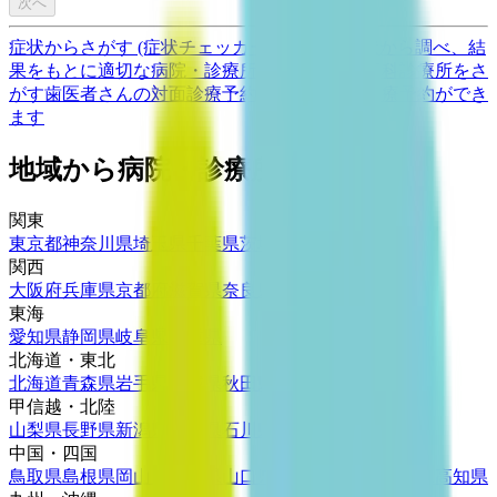
次へ
症状からさがす (症状チェッカー)
気になる症状から調べ、結
果をもとに適切な病院・診療所を提案します
歯科診療所をさ
がす
歯医者さんの対面診療予約・オンライン診療予約ができ
ます
地域から病院・診療所をさがす
関東
東京都
神奈川県
埼玉県
千葉県
茨城県
栃木県
群馬県
関西
大阪府
兵庫県
京都府
滋賀県
奈良県
和歌山県
東海
愛知県
静岡県
岐阜県
三重県
北海道・東北
北海道
青森県
岩手県
宮城県
秋田県
山形県
福島県
甲信越・北陸
山梨県
長野県
新潟県
富山県
石川県
福井県
中国・四国
鳥取県
島根県
岡山県
広島県
山口県
徳島県
香川県
愛媛県
高知県