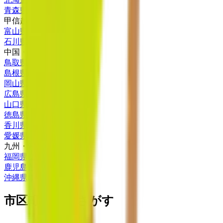
青森県
(
1
)
甲信越・北陸
富山県
(
1
)
石川県
(
1
)
中国・四国
鳥取県
(
1
)
島根県
(
1
)
岡山県
(
2
)
広島県
(
1
)
山口県
(
1
)
徳島県
(
1
)
香川県
(
1
)
愛媛県
(
2
)
九州・沖縄
福岡県
(
2
)
鹿児島県
(
1
)
沖縄県
(
1
)
市区町村からさがす