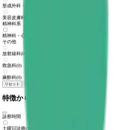
形成外科・美容外科
(
0
)
美容皮膚科
(
0
)
精神科系
精神科・心療内科
(
1
)
その他
放射線科
(
0
)
救急科
(
0
)
麻酔科
(
0
)
リセット
検索
特徴からさがす
診察時間
土曜日診療
(
1
)