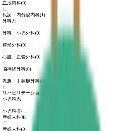
血液内科
(
0
)
代謝・内分泌内科
(
1
)
外科系
外科・小児外科
(
0
)
整形外科
(
0
)
心臓・血管外科
(
0
)
脳神経外科
(
0
)
乳腺・甲状腺外科
(
0
)
リハビリテーション科
(
1
)
小児科系
小児科
(
0
)
産婦人科系
産婦人科
(
0
)