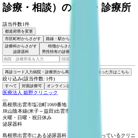
診療・相談
）
の病院・診療所
該当件数
1
件
都道府県を変更
市区町村
からさがす
路線・駅
からさがす
診療科からさがす
特徴からさがす
泌尿器科
男性特有の診療・相談
検索
再診コード入力
病院・診療所から再診コードを受け取った方はこちら
絞り込み
(該当件数:
1
件)
すべて
対面診療可
オンライン診療可
医療法人 姫野クリニック
島根県出雲市塩冶町1069番地
JR山陰本線(米子～益田)
出雲市
火曜・日曜・祝日
休み
泌尿器科
島根県出雲市にある泌尿器科・人工透析を行っているクリニ