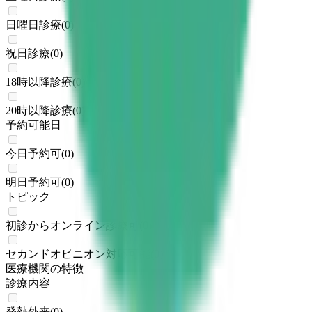
日曜日診療
(
0
)
祝日診療
(
0
)
18時以降診療
(
0
)
20時以降診療
(
0
)
予約可能日
今日予約可
(
0
)
明日予約可
(
0
)
トピック
初診からオンライン診療可
(
0
)
セカンドオピニオン対応可能
(
0
)
医療機関の特徴
診療内容
発熱外来
(
0
)