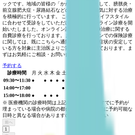
ックです。地域の皆様の「かかりつけ医」として、膀胱炎・
前立腺肥大症・尿路結石などの泌尿器科の病気に対する治療
を積極的に行っています。 この度、皆様のライフスタイル
に合わせて受診をしていただけるよう、オンライン診療を開
始いたしました。オンライン診療では主にED治療に関する
自費診療を行っております。また、オンラインでの保険診療
に関しては、既にこちらへ通院しておられ、症状の安定して
いる方を対象に主治医よりご案内を差し上げております。ま
ずはお気軽にご相談・お問い合わせください。
予約する
診療時間
月
火
水
木
金
土
日
祝
09:30〜11:30
●
●
●
●
●
14:00〜17:00
●
15:00〜18:00
●
●
●
●
※ 医療機関の診療時間は上記の通りですが、すでに予約が
埋まっている場合や病院の都合などにより実際に予約可能な
日時と異なる場合がありますのでご了承ください
前へ
1