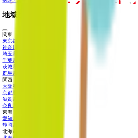
病院・診療所
薬局
地域からさがす
関東
東京都
(
21
)
神奈川県
(
10
)
埼玉県
(
2
)
千葉県
(
5
)
茨城県
(
1
)
群馬県
(
1
)
関西
大阪府
(
5
)
京都府
(
1
)
滋賀県
(
1
)
奈良県
(
2
)
東海
愛知県
(
4
)
静岡県
(
4
)
北海道・東北
北海道
(
2
)