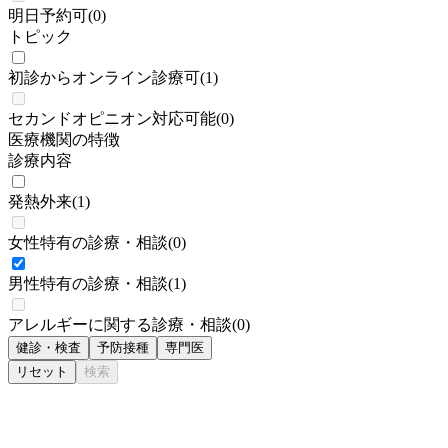
明日予約可
(
0
)
トピック
初診からオンライン診療可
(
1
)
セカンドオピニオン対応可能
(
0
)
医療機関の特徴
診療内容
発熱外来
(
1
)
女性特有の診療・相談
(
0
)
男性特有の診療・相談
(
1
)
アレルギーに関する診療・相談
(
0
)
健診・検査
予防接種
専門医
リセット
検索