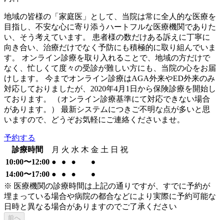
地域の皆様の「家庭医」として、当院は常に全人的な医療を
目指し、不安な心に寄り添うハートフルな医療機関でありた
い、そう考えています。 患者様の数だけある訴えに丁寧に
向き合い、治療だけでなく予防にも積極的に取り組んでいま
す。 オンライン診療を取り入れることで、地域の方だけで
なく、忙しくて度々の受診が難しい方にも、当院の心をお届
けします。 今までオンライン診療はAGA外来やED外来のみ
対応しておりましたが、2020年4月1日から保険診療を開始し
ております。 （オンライン診療基準にて対応できない場合
があります。） 最新システムにつきご不明な点が多いと思
いますので、どうぞお気軽にご連絡くださいませ。
予約する
診療時間
月
火
水
木
金
土
日
祝
10:00〜12:00
●
●
●
●
14:00〜17:00
●
●
●
●
※ 医療機関の診療時間は上記の通りですが、すでに予約が
埋まっている場合や病院の都合などにより実際に予約可能な
日時と異なる場合がありますのでご了承ください
前へ