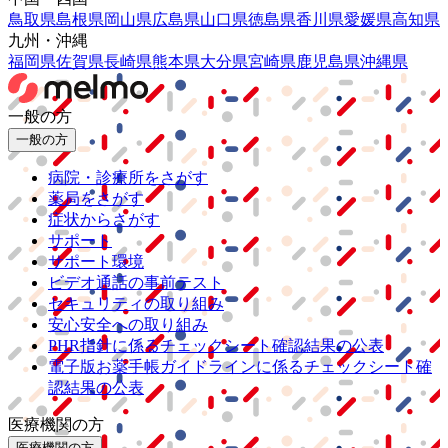
鳥取県
島根県
岡山県
広島県
山口県
徳島県
香川県
愛媛県
高知県
九州・沖縄
福岡県
佐賀県
長崎県
熊本県
大分県
宮崎県
鹿児島県
沖縄県
一般の方
一般の方
病院・診療所をさがす
薬局をさがす
症状からさがす
サポート
サポート環境
ビデオ通話の事前テスト
セキュリティの取り組み
安心安全への取り組み
PHR指針に係るチェックシート確認結果の公表
電子版お薬手帳ガイドラインに係るチェックシート確
認結果の公表
医療機関の方
医療機関の方