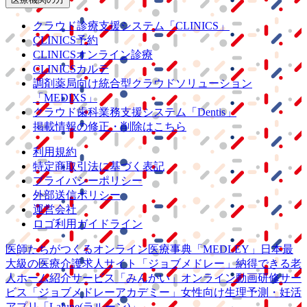
クラウド診療
支援システム
「CLINICS」
CLINICS予約
CLINICSオンライン診療
CLINICSカルテ
調剤薬局向け統合型クラウドソリューション
「MEDIXS」
クラウド歯科業務
支援システム
「Dentis」
掲載情報の修正・削除はこちら
利用規約
特定商取引法に基づく表記
プライバシーポリシー
外部送信ポリシー
運営会社
ロゴ利用ガイドライン
医師たちがつくる
オンライン医療事典
「MEDLEY」
日本最
大級の
医療介護求人サイト
「ジョブメドレー」
納得できる
老
人ホーム紹介サービス
「みんかい」
オンライン
動画研修サー
ビス
「ジョブメドレー
アカデミー」
女性向け
生理予測・妊活
アプリ
「Lalune(ラルーン)」