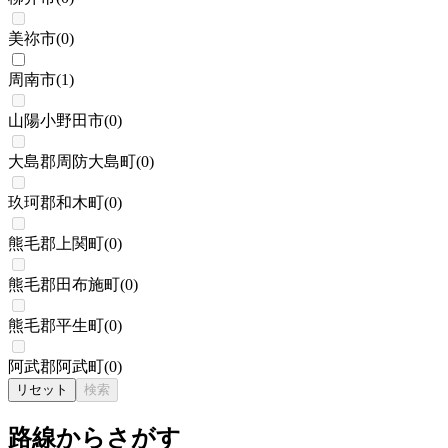
美祢市
(
0
)
周南市
(
1
)
山陽小野田市
(
0
)
大島郡周防大島町
(
0
)
玖珂郡和木町
(
0
)
熊毛郡上関町
(
0
)
熊毛郡田布施町
(
0
)
熊毛郡平生町
(
0
)
阿武郡阿武町
(
0
)
リセット
検索
路線からさがす