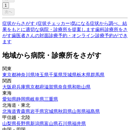
1
次へ
症状からさがす (症状チェッカー)
気になる症状から調べ、結
果をもとに適切な病院・診療所を提案します
歯科診療所をさ
がす
歯医者さんの対面診療予約・オンライン診療予約ができ
ます
地域から病院・診療所をさがす
関東
東京都
神奈川県
埼玉県
千葉県
茨城県
栃木県
群馬県
関西
大阪府
兵庫県
京都府
滋賀県
奈良県
和歌山県
東海
愛知県
静岡県
岐阜県
三重県
北海道・東北
北海道
青森県
岩手県
宮城県
秋田県
山形県
福島県
甲信越・北陸
山梨県
長野県
新潟県
富山県
石川県
福井県
中国・四国