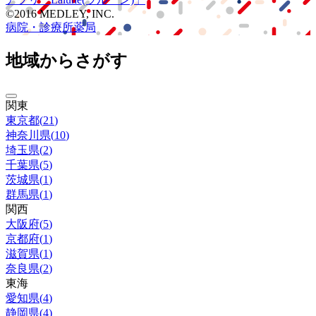
©2016 MEDLEY, INC.
病院・診療所
薬局
地域からさがす
関東
東京都
(
21
)
神奈川県
(
10
)
埼玉県
(
2
)
千葉県
(
5
)
茨城県
(
1
)
群馬県
(
1
)
関西
大阪府
(
5
)
京都府
(
1
)
滋賀県
(
1
)
奈良県
(
2
)
東海
愛知県
(
4
)
静岡県
(
4
)