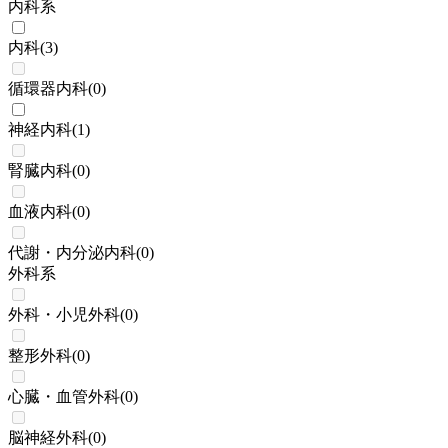
内科系
内科
(
3
)
循環器内科
(
0
)
神経内科
(
1
)
腎臓内科
(
0
)
血液内科
(
0
)
代謝・内分泌内科
(
0
)
外科系
外科・小児外科
(
0
)
整形外科
(
0
)
心臓・血管外科
(
0
)
脳神経外科
(
0
)