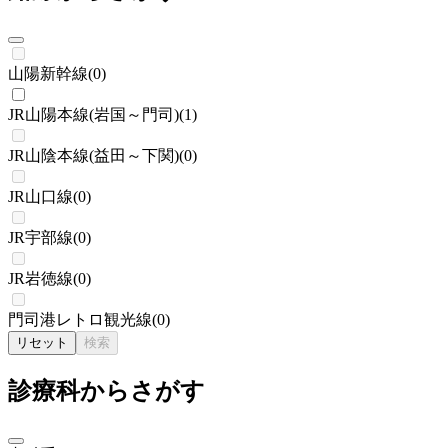
山陽新幹線
(
0
)
JR山陽本線(岩国～門司)
(
1
)
JR山陰本線(益田～下関)
(
0
)
JR山口線
(
0
)
JR宇部線
(
0
)
JR岩徳線
(
0
)
門司港レトロ観光線
(
0
)
リセット
検索
診療科からさがす