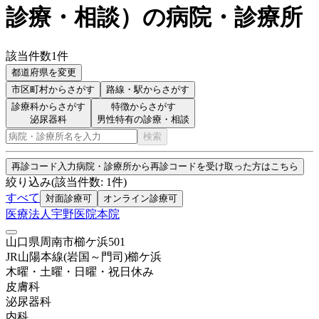
診療・相談
）
の病院・診療所
該当件数
1
件
都道府県を変更
市区町村
からさがす
路線・駅
からさがす
診療科からさがす
特徴からさがす
泌尿器科
男性特有の診療・相談
検索
再診コード入力
病院・診療所から再診コードを受け取った方はこちら
絞り込み
(該当件数:
1
件)
すべて
対面診療可
オンライン診療可
医療法人宇野医院本院
山口県周南市櫛ケ浜501
JR山陽本線(岩国～門司)
櫛ケ浜
木曜・土曜・日曜・祝日
休み
皮膚科
泌尿器科
内科