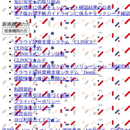
安心安全への取り組み
PHR指針に係るチェックシート確認結果の公表
電子版お薬手帳ガイドラインに係るチェックシート確認
医療機関の方
医療機関の方
クラウド診療
支援システム
「CLINICS」
CLINICS予約
CLINICSオンライン診療
CLINICSカルテ
調剤薬局向け統合型クラウドソリューション
「MEDIX
クラウド歯科業務
支援システム
「Dentis」
掲載情報の修正・削除はこちら
利用規約
特定商取引法に基づく表記
プライバシーポリシー
外部送信ポリシー
運営会社
ロゴ利用ガイドライン