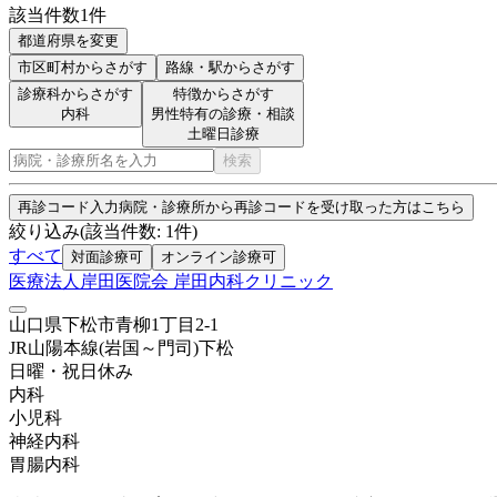
該当件数
1
件
都道府県を変更
市区町村
からさがす
路線・駅
からさがす
診療科からさがす
特徴からさがす
内科
男性特有の診療・相談
土曜日診療
検索
再診コード入力
病院・診療所から再診コードを受け取った方はこちら
絞り込み
(該当件数:
1
件)
すべて
対面診療可
オンライン診療可
医療法人岸田医院会 岸田内科クリニック
山口県下松市青柳1丁目2-1
JR山陽本線(岩国～門司)
下松
日曜・祝日
休み
内科
小児科
神経内科
胃腸内科