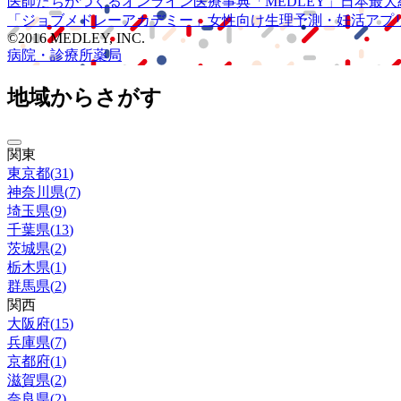
医師たちがつくる
オンライン医療事典
「MEDLEY」
日本最大
「ジョブメドレー
アカデミー」
女性向け
生理予測・妊活アプ
©2016 MEDLEY, INC.
病院・診療所
薬局
地域からさがす
関東
東京都
(
31
)
神奈川県
(
7
)
埼玉県
(
9
)
千葉県
(
13
)
茨城県
(
2
)
栃木県
(
1
)
群馬県
(
2
)
関西
大阪府
(
15
)
兵庫県
(
7
)
京都府
(
1
)
滋賀県
(
2
)
奈良県
(
2
)