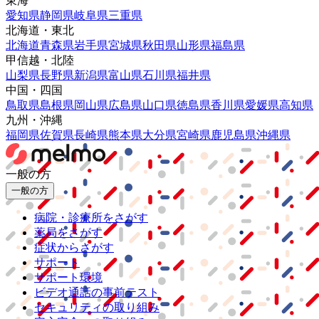
東海
愛知県
静岡県
岐阜県
三重県
北海道・東北
北海道
青森県
岩手県
宮城県
秋田県
山形県
福島県
甲信越・北陸
山梨県
長野県
新潟県
富山県
石川県
福井県
中国・四国
鳥取県
島根県
岡山県
広島県
山口県
徳島県
香川県
愛媛県
高知県
九州・沖縄
福岡県
佐賀県
長崎県
熊本県
大分県
宮崎県
鹿児島県
沖縄県
一般の方
一般の方
病院・診療所をさがす
薬局をさがす
症状からさがす
サポート
サポート環境
ビデオ通話の事前テスト
セキュリティの取り組み