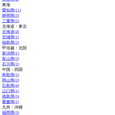
東海
愛知県
(
11
)
静岡県
(
3
)
三重県
(
2
)
北海道・東北
北海道
(
4
)
宮城県
(
1
)
福島県
(
2
)
甲信越・北陸
新潟県
(
1
)
富山県
(
3
)
石川県
(
1
)
中国・四国
鳥取県
(
1
)
岡山県
(
2
)
広島県
(
4
)
山口県
(
1
)
徳島県
(
3
)
愛媛県
(
1
)
九州・沖縄
福岡県
(
3
)