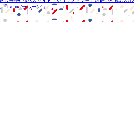
級の
医療介護求人サイト
「ジョブメドレー」
納得できる
老人ホ
リ
「Lalune(ラルーン)」