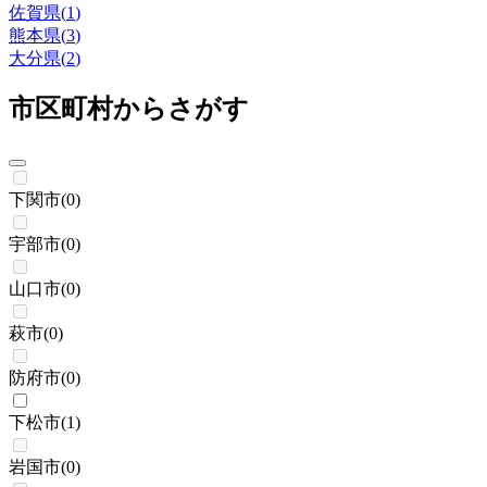
佐賀県
(
1
)
熊本県
(
3
)
大分県
(
2
)
市区町村からさがす
下関市
(
0
)
宇部市
(
0
)
山口市
(
0
)
萩市
(
0
)
防府市
(
0
)
下松市
(
1
)
岩国市
(
0
)