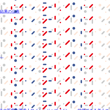
結果の公表
S」