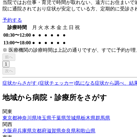
当院ではお仕事・育児で時間が取れない、遠方にお住まいで
院に通院されており症状が安定している方、定期的に受診さ
予約する
診療時間
月
火
水
木
金
土
日
祝
08:30〜12:00
●
●
●
●
●
●
13:00〜18:00
●
●
●
●
●
●
※ 医療機関の診療時間は上記の通りですが、すでに予約が
前へ
1
次へ
症状からさがす (症状チェッカー)
気になる症状から調べ、結
地域から病院・診療所をさがす
関東
東京都
神奈川県
埼玉県
千葉県
茨城県
栃木県
群馬県
関西
大阪府
兵庫県
京都府
滋賀県
奈良県
和歌山県