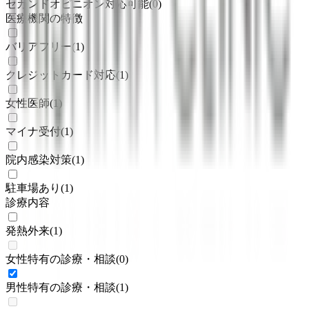
セカンドオピニオン対応可能
(
0
)
医療機関の特徴
バリアフリー
(
1
)
クレジットカード対応
(
1
)
女性医師
(
1
)
マイナ受付
(
1
)
院内感染対策
(
1
)
駐車場あり
(
1
)
診療内容
発熱外来
(
1
)
女性特有の診療・相談
(
0
)
男性特有の診療・相談
(
1
)