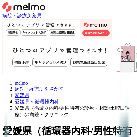
病院・診療所
薬局
melmo
病院・診療所をさがす
愛媛県
愛媛県 × 循環器内科
愛媛県（循環器内科/男性特有の診療・相談/土曜日診
療）の病院・クリニック
愛媛県
（
循環器内科/男性特有