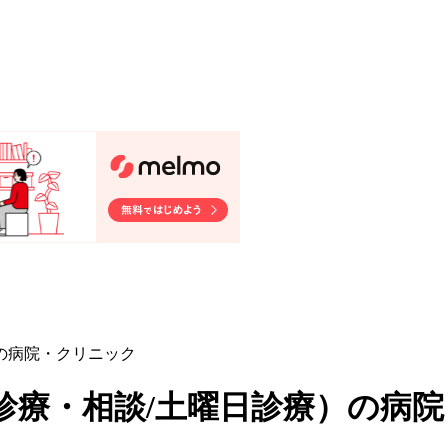
の病院・クリニック
診療・相談/土曜日診療
）
の病院