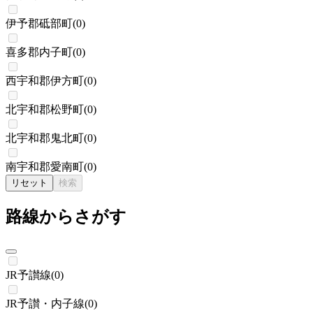
伊予郡砥部町
(
0
)
喜多郡内子町
(
0
)
西宇和郡伊方町
(
0
)
北宇和郡松野町
(
0
)
北宇和郡鬼北町
(
0
)
南宇和郡愛南町
(
0
)
リセット
検索
路線からさがす
JR予讃線
(
0
)
JR予讃・内子線
(
0
)