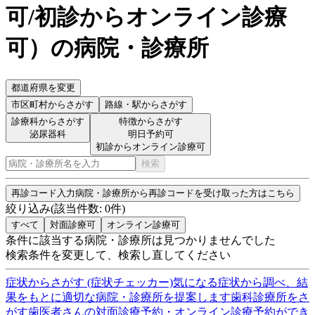
可/初診からオンライン診療
可
）
の病院・診療所
都道府県を変更
市区町村
からさがす
路線・駅
からさがす
診療科からさがす
特徴からさがす
泌尿器科
明日予約可
初診からオンライン診療可
検索
再診コード入力
病院・診療所から再診コードを受け取った方はこちら
絞り込み
(該当件数:
0
件)
すべて
対面診療可
オンライン診療可
条件に該当する病院・診療所は見つかりませんでした
検索条件を変更して、検索し直してください
症状からさがす (症状チェッカー)
気になる症状から調べ、結
果をもとに適切な病院・診療所を提案します
歯科診療所をさ
がす
歯医者さんの対面診療予約・オンライン診療予約ができ