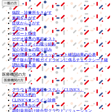
一般の方
病院・診療所をさがす
薬局をさがす
症状からさがす
サポート
サポート環境
ビデオ通話の事前テスト
セキュリティの取り組み
安心安全への取り組み
PHR指針に係るチェックシート確認結果の公表
電子版お薬手帳ガイドラインに係るチェックシート確
認結果の公表
医療機関の方
医療機関の方
クラウド診療
支援システム
「CLINICS」
CLINICS予約
CLINICSオンライン診療
CLINICSカルテ
調剤薬局向け統合型クラウドソリューション