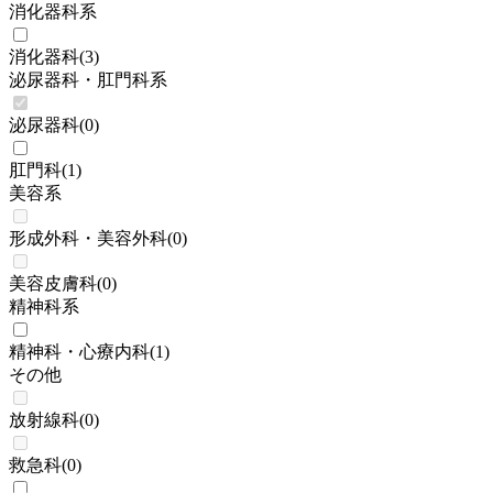
消化器科系
消化器科
(
3
)
泌尿器科・肛門科系
泌尿器科
(
0
)
肛門科
(
1
)
美容系
形成外科・美容外科
(
0
)
美容皮膚科
(
0
)
精神科系
精神科・心療内科
(
1
)
その他
放射線科
(
0
)
救急科
(
0
)