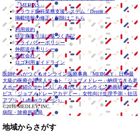
「MEDIXS」
クラウド歯科業務
支援システム
「Dentis」
掲載情報の修正・削除はこちら
利用規約
特定商取引法に基づく表記
プライバシーポリシー
外部送信ポリシー
運営会社
ロゴ利用ガイドライン
医師たちがつくる
オンライン医療事典
「MEDLEY」
日本最
大級の
医療介護求人サイト
「ジョブメドレー」
納得できる
老
人ホーム紹介サービス
「みんかい」
オンライン
動画研修サー
ビス
「ジョブメドレー
アカデミー」
女性向け
生理予測・妊活
アプリ
「Lalune(ラルーン)」
©2016 MEDLEY, INC.
病院・診療所
薬局
地域からさがす