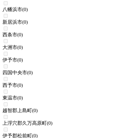
八幡浜市
(
0
)
新居浜市
(
0
)
西条市
(
0
)
大洲市
(
0
)
伊予市
(
0
)
四国中央市
(
0
)
西予市
(
0
)
東温市
(
0
)
越智郡上島町
(
0
)
上浮穴郡久万高原町
(
0
)
伊予郡松前町
(
0
)