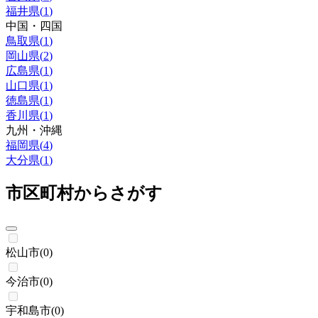
福井県
(
1
)
中国・四国
鳥取県
(
1
)
岡山県
(
2
)
広島県
(
1
)
山口県
(
1
)
徳島県
(
1
)
香川県
(
1
)
九州・沖縄
福岡県
(
4
)
大分県
(
1
)
市区町村からさがす
松山市
(
0
)
今治市
(
0
)
宇和島市
(
0
)