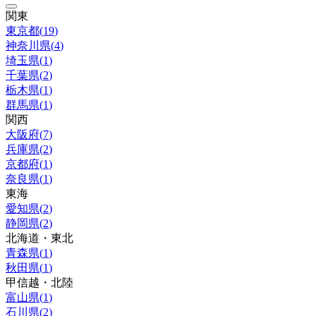
関東
東京都
(
19
)
神奈川県
(
4
)
埼玉県
(
1
)
千葉県
(
2
)
栃木県
(
1
)
群馬県
(
1
)
関西
大阪府
(
7
)
兵庫県
(
2
)
京都府
(
1
)
奈良県
(
1
)
東海
愛知県
(
2
)
静岡県
(
2
)
北海道・東北
青森県
(
1
)
秋田県
(
1
)
甲信越・北陸
富山県
(
1
)
石川県
(
2
)