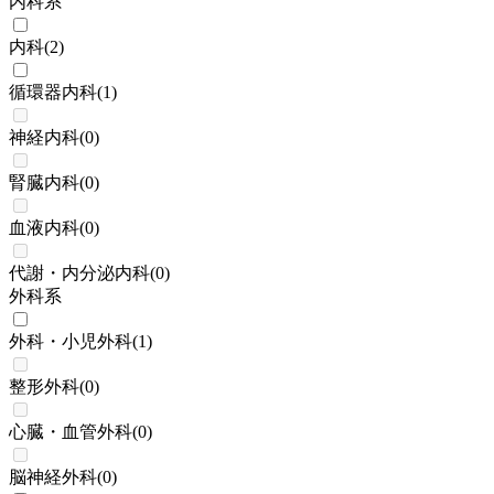
内科系
内科
(
2
)
循環器内科
(
1
)
神経内科
(
0
)
腎臓内科
(
0
)
血液内科
(
0
)
代謝・内分泌内科
(
0
)
外科系
外科・小児外科
(
1
)
整形外科
(
0
)
心臓・血管外科
(
0
)
脳神経外科
(
0
)