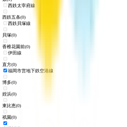
西鉄太宰府線
西鉄五条
(
0
)
西鉄貝塚線
貝塚
(
0
)
香椎花園前
(
0
)
伊田線
直方
(
0
)
福岡市営地下鉄空港線
博多
(
0
)
姪浜
(
0
)
東比恵
(
0
)
祇園
(
0
)