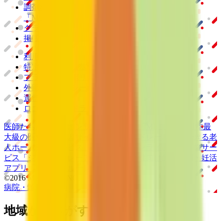
調剤薬局向け統合型クラウドソリューション
「MEDIXS」
クラウド歯科業務
支援システム
「Dentis」
掲載情報の修正・削除はこちら
利用規約
特定商取引法に基づく表記
プライバシーポリシー
外部送信ポリシー
運営会社
ロゴ利用ガイドライン
医師たちがつくる
オンライン医療事典
「MEDLEY」
日本最
大級の
医療介護求人サイト
「ジョブメドレー」
納得できる
老
人ホーム紹介サービス
「みんかい」
オンライン
動画研修サー
ビス
「ジョブメドレー
アカデミー」
女性向け
生理予測・妊活
アプリ
「Lalune(ラルーン)」
©2016 MEDLEY, INC.
病院・診療所
薬局
地域からさがす