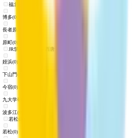
福北ゆたか線
博多
(
0
)
長者原
(
0
)
原町
(
0
)
JR筑肥線(姪浜～西唐津)
姪浜
(
0
)
下山門
(
0
)
今宿
(
0
)
九大学研都市
(
0
)
波多江
(
0
)
若松線
若松
(
0
)