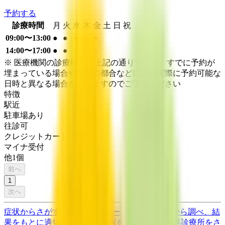
予約する
診療時間
月
火
水
木
金
土
日
祝
09:00〜13:00
●
●
●
●
●
14:00〜17:00
●
●
●
●
●
※ 医療機関の診療時間は上記の通りですが、すでに予約が
埋まっている場合や病院の都合などにより実際に予約可能な
日時と異なる場合がありますのでご了承ください
特徴
駅近
駐車場あり
往診可
クレジットカード対応
マイナ受付
他
1
個
前へ
1
次へ
症状からさがす (症状チェッカー)
気になる症状から調べ、結
果をもとに適切な病院・診療所を提案します
歯科診療所をさ