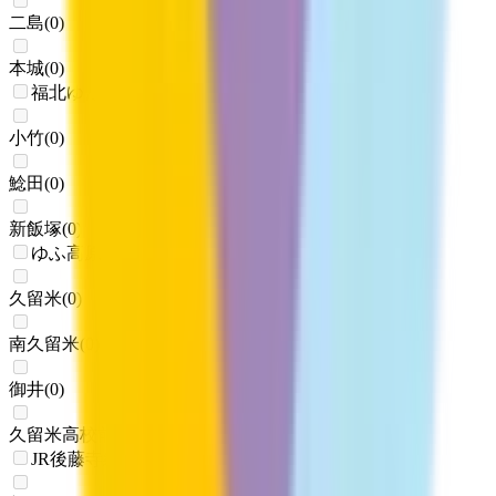
二島
(
0
)
本城
(
0
)
福北ゆたか線(折尾～桂川)
小竹
(
0
)
鯰田
(
0
)
新飯塚
(
0
)
ゆふ高原線
久留米
(
0
)
南久留米
(
0
)
御井
(
0
)
久留米高校前
(
0
)
JR後藤寺線