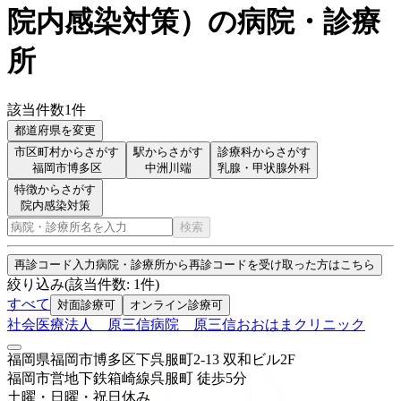
院内感染対策
）
の病院・診療
所
該当件数
1
件
都道府県を変更
市区町村からさがす
駅からさがす
診療科からさがす
福岡市博多区
中洲川端
乳腺・甲状腺外科
特徴からさがす
院内感染対策
検索
再診コード入力
病院・診療所から再診コードを受け取った方はこちら
絞り込み
(該当件数:
1
件)
すべて
対面診療可
オンライン診療可
社会医療法人 原三信病院 原三信おおはまクリニック
福岡県福岡市博多区下呉服町2-13 双和ビル2F
福岡市営地下鉄箱崎線
呉服町
徒歩
5
分
土曜・日曜・祝日
休み