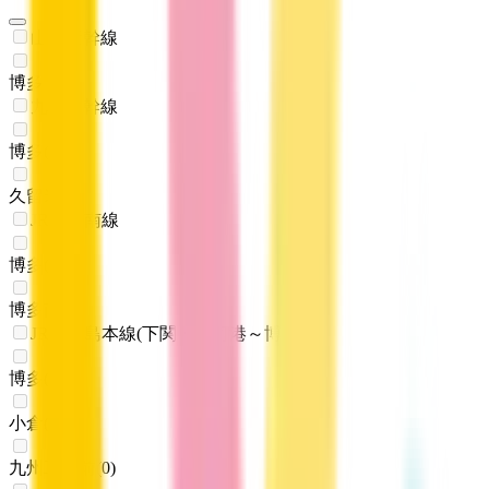
山陽新幹線
博多
(
0
)
九州新幹線
博多
(
0
)
久留米
(
0
)
JR博多南線
博多
(
0
)
博多南
(
0
)
JR鹿児島本線(下関・門司港～博多)
博多
(
0
)
小倉
(
0
)
九州工大前
(
0
)