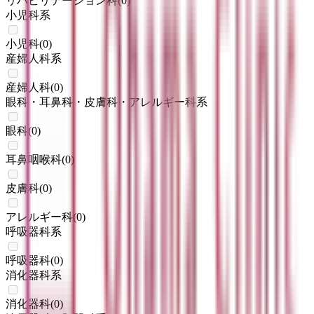
リハビリテーション科
(
0
)
小児科系
小児科
(
0
)
産婦人科系
産婦人科
(
0
)
眼科・耳鼻科・皮膚科・アレルギー科系
眼科
(
0
)
耳鼻咽喉科
(
0
)
皮膚科
(
0
)
アレルギー科
(
0
)
呼吸器科系
呼吸器科
(
0
)
消化器科系
消化器科
(
0
)