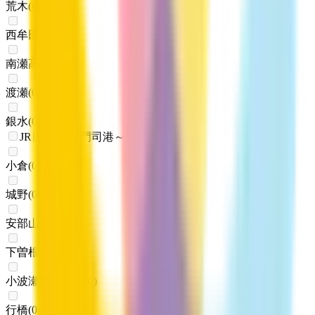
荒木
(
0
)
西牟田
(
0
)
南瀬高
(
0
)
渡瀬
(
0
)
銀水
(
0
)
JR日豊本線(門司港～佐伯)
小倉
(
0
)
城野
(
0
)
安部山公園
(
0
)
下曽根
(
0
)
小波瀬西工大前
(
0
)
行橋
(
0
)