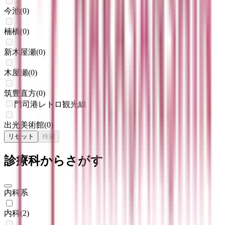
今池
(
0
)
楠橋
(
0
)
新木屋瀬
(
0
)
木屋瀬
(
0
)
筑豊直方
(
0
)
門司港レトロ観光線
出光美術館
(
0
)
リセット
検索
診療科からさがす
内科系
内科
(
2
)