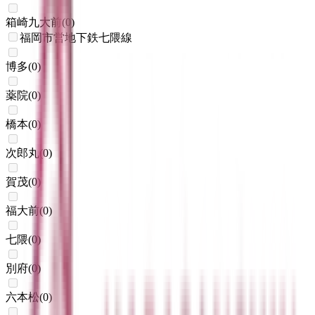
箱崎九大前
(
0
)
福岡市営地下鉄七隈線
博多
(
0
)
薬院
(
0
)
橋本
(
0
)
次郎丸
(
0
)
賀茂
(
0
)
福大前
(
0
)
七隈
(
0
)
別府
(
0
)
六本松
(
0
)