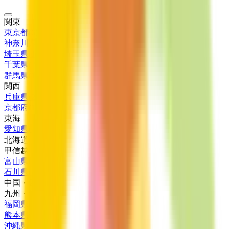
関東
東京都
(
6
)
神奈川県
(
1
)
埼玉県
(
1
)
千葉県
(
2
)
群馬県
(
1
)
関西
兵庫県
(
2
)
京都府
(
1
)
東海
愛知県
(
1
)
北海道・東北
甲信越・北陸
富山県
(
1
)
石川県
(
1
)
中国・四国
九州・沖縄
福岡県
(
3
)
熊本県
(
2
)
沖縄県
(
1
)