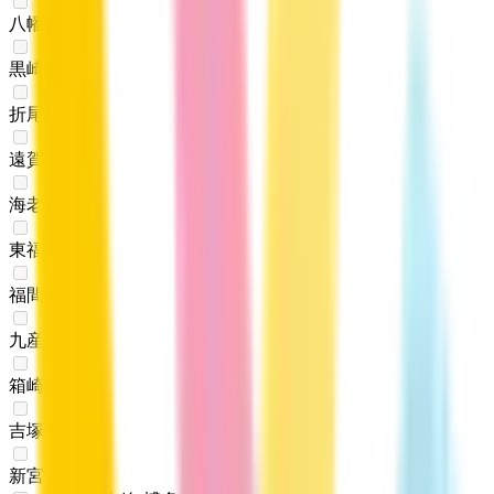
八幡
(
0
)
黒崎
(
0
)
折尾
(
0
)
遠賀川
(
0
)
海老津
(
0
)
東福間
(
0
)
福間
(
0
)
九産大前
(
0
)
箱崎
(
0
)
吉塚
(
0
)
新宮中央
(
0
)