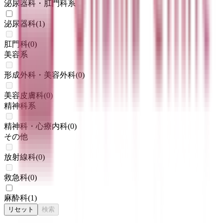
泌尿器科・肛門科系
泌尿器科
(
1
)
肛門科
(
0
)
美容系
形成外科・美容外科
(
0
)
美容皮膚科
(
0
)
精神科系
精神科・心療内科
(
0
)
その他
放射線科
(
0
)
救急科
(
0
)
麻酔科
(
1
)
リセット
検索