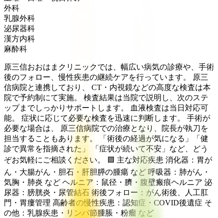
外科
乳腺外科
泌尿器科
漢方内科
麻酔科
原三信おおはまクリニックでは、幅広い病気の診療や、手術
後のフォロー、慢性疾患の継続ケアを行っています。 原三
信病院と連携しており、 CT・内視鏡などの高度な検査は本
院で予約制にて実施。 検査結果は当院で説明し、次のステ
ップまでしっかりサポートします。 血液検査は当日対応可
能。 症状に応じて必要な検査を迅速に判断します。 手術が
必要な場合は、 原三信病院での治療となり、院長が執刀を
担当することもあります。 「術後の経過が気になる」「健
診で異常を指摘された」 「症状が続いて不安」など、どう
ぞお気軽にご相談ください。 🟩 主な対応疾患 消化器：胃が
ん・大腸がん・胆石・肝胆膵の腫瘍 など 呼吸器：肺がん・
気胸・肺炎 など ヘルニア：鼠径・臍・腹壁瘢痕ヘルニア 泌
尿器：膀胱炎・尿管結石 術後フォロー：がん術後、人工肛
門・胃瘻管理 高齢者の慢性疾患：認知症・COVID後遺症 そ
の他：乳腺疾患・リンパ節腫脹・粉瘤 など