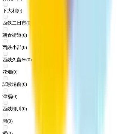
下大利
(
0
)
西鉄二日市
(
0
)
朝倉街道
(
0
)
西鉄小郡
(
0
)
西鉄久留米
(
0
)
花畑
(
0
)
試験場前
(
0
)
津福
(
0
)
西鉄柳川
(
0
)
開
(
0
)
紫
(
0
)