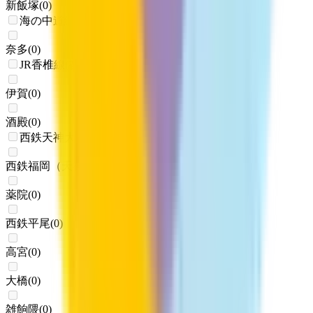
新飯塚
(
0
)
海の中道線
奈多
(
0
)
JR香椎線(香椎～宇美)
伊賀
(
0
)
酒殿
(
0
)
西鉄天神大牟田線
西鉄福岡（天神）
(
0
)
薬院
(
0
)
西鉄平尾
(
0
)
高宮
(
0
)
大橋
(
0
)
雑餉隈
(
0
)