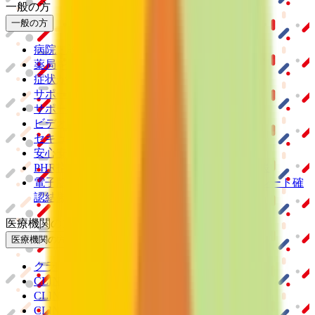
一般の方
一般の方
病院・診療所をさがす
薬局をさがす
症状からさがす
サポート
サポート環境
ビデオ通話の事前テスト
セキュリティの取り組み
安心安全への取り組み
PHR指針に係るチェックシート確認結果の公表
電子版お薬手帳ガイドラインに係るチェックシート確
認結果の公表
医療機関の方
医療機関の方
クラウド診療
支援システム
「CLINICS」
CLINICS予約
CLINICSオンライン診療
CLINICSカルテ