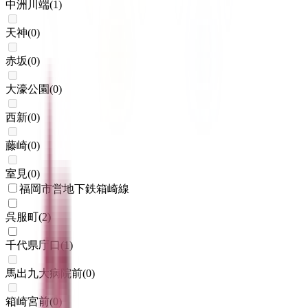
中洲川端
(
1
)
天神
(
0
)
赤坂
(
0
)
大濠公園
(
0
)
西新
(
0
)
藤崎
(
0
)
室見
(
0
)
福岡市営地下鉄箱崎線
呉服町
(
2
)
千代県庁口
(
1
)
馬出九大病院前
(
0
)
箱崎宮前
(
0
)