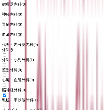
循環器内科
(
0
)
神経内科
(
0
)
腎臓内科
(
0
)
血液内科
(
0
)
代謝・内分泌内科
(
0
)
外科系
外科・小児外科
(
1
)
整形外科
(
0
)
心臓・血管外科
(
0
)
脳神経外科
(
0
)
乳腺・甲状腺外科
(
1
)