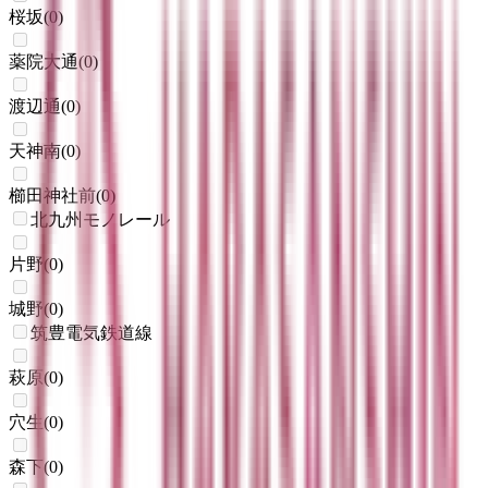
桜坂
(
0
)
薬院大通
(
0
)
渡辺通
(
0
)
天神南
(
0
)
櫛田神社前
(
0
)
北九州モノレール
片野
(
0
)
城野
(
0
)
筑豊電気鉄道線
萩原
(
0
)
穴生
(
0
)
森下
(
0
)