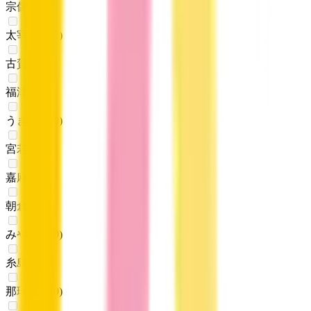
宗像市
(
0
)
太宰府市
(
0
)
古賀市
(
0
)
福津市
(
0
)
うきは市
(
0
)
宮若市
(
0
)
嘉麻市
(
0
)
朝倉市
(
0
)
みやま市
(
0
)
糸島市
(
0
)
那珂川市
(
0
)