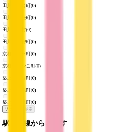
田川郡川崎町
(
0
)
田川郡大任町
(
0
)
田川郡赤村
(
0
)
田川郡福智町
(
0
)
京都郡苅田町
(
0
)
京都郡みやこ町
(
0
)
築上郡吉富町
(
0
)
築上郡上毛町
(
0
)
築上郡築上町
(
0
)
リセット
検索
駅・沿線からさがす