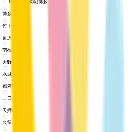
JR鹿児島本線(博多～八代)
博多
(
0
)
竹下
(
0
)
笹原
(
0
)
南福岡
(
0
)
大野城
(
0
)
水城
(
0
)
都府楼南
(
0
)
二日市
(
0
)
天拝山
(
0
)
久留米
(
0
)