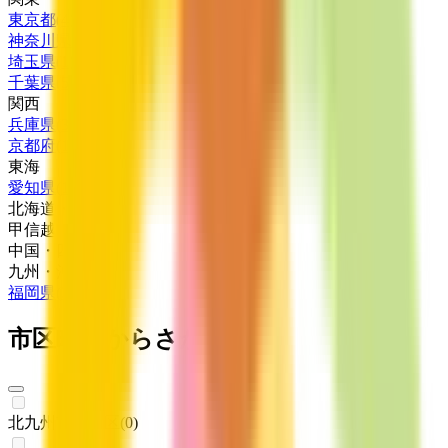
東京都
(
4
)
神奈川県
(
2
)
埼玉県
(
1
)
千葉県
(
5
)
関西
兵庫県
(
3
)
京都府
(
1
)
東海
愛知県
(
1
)
北海道・東北
甲信越・北陸
中国・四国
九州・沖縄
福岡県
(
2
)
市区町村からさがす
北九州市門司区
(
0
)