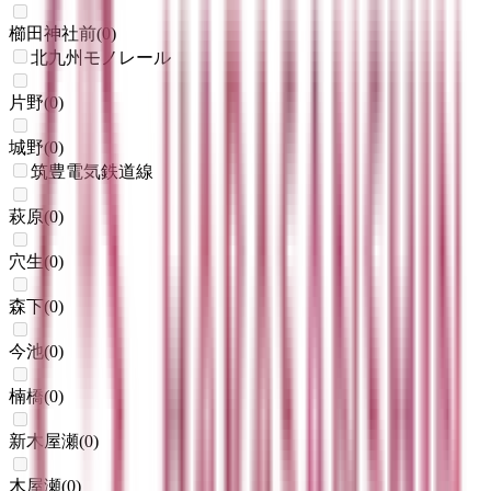
櫛田神社前
(
0
)
北九州モノレール
片野
(
0
)
城野
(
0
)
筑豊電気鉄道線
萩原
(
0
)
穴生
(
0
)
森下
(
0
)
今池
(
0
)
楠橋
(
0
)
新木屋瀬
(
0
)
木屋瀬
(
0
)