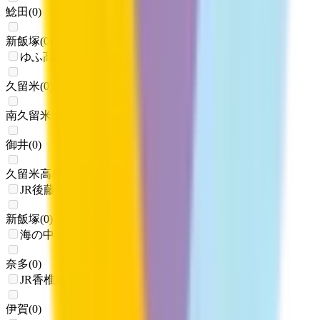
鯰田
(
0
)
新飯塚
(
0
)
ゆふ高原線
久留米
(
0
)
南久留米
(
0
)
御井
(
0
)
久留米高校前
(
0
)
JR後藤寺線
新飯塚
(
0
)
海の中道線
奈多
(
0
)
JR香椎線(香椎～宇美)
伊賀
(
0
)