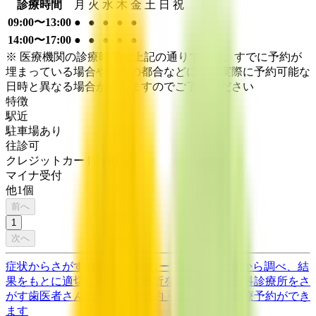
診療時間
月
火
水
木
金
土
日
祝
09:00〜13:00
●
●
●
●
●
14:00〜17:00
●
●
●
●
●
※ 医療機関の診療時間は上記の通りですが、すでに予約が
埋まっている場合や病院の都合などにより実際に予約可能な
日時と異なる場合がありますのでご了承ください
特徴
駅近
駐車場あり
往診可
クレジットカード対応
マイナ受付
他
1
個
前へ
1
次へ
症状からさがす (症状チェッカー)
気になる症状から調べ、結
果をもとに適切な病院・診療所を提案します
歯科診療所をさ
がす
歯医者さんの対面診療予約・オンライン診療予約ができ
ます