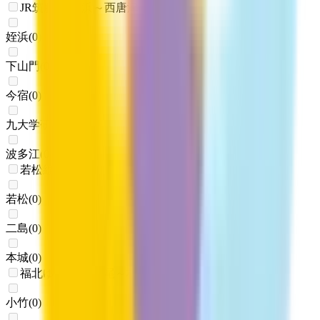
JR筑肥線(姪浜～西唐津)
姪浜
(
0
)
下山門
(
0
)
今宿
(
0
)
九大学研都市
(
0
)
波多江
(
0
)
若松線
若松
(
0
)
二島
(
0
)
本城
(
0
)
福北ゆたか線(折尾～桂川)
小竹
(
0
)