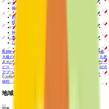
クラウド歯科業務
支援システム
「Dentis」
掲載情報の修正・削除はこちら
利用規約
特定商取引法に基づく表記
プライバシーポリシー
外部送信ポリシー
運営会社
ロゴ利用ガイドライン
医師たちがつくる
オンライン医療事典
「MEDLEY」
日本最
大級の
医療介護求人サイト
「ジョブメドレー」
納得できる
老
人ホーム紹介サービス
「みんかい」
オンライン
動画研修サー
ビス
「ジョブメドレー
アカデミー」
女性向け
生理予測・妊活
アプリ
「Lalune(ラルーン)」
©2016 MEDLEY, INC.
病院・診療所
薬局
地域からさがす
関東