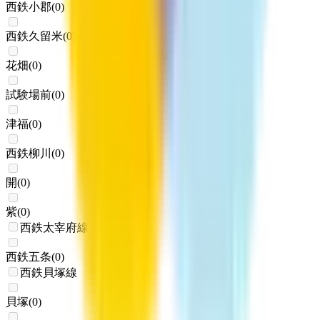
西鉄小郡
(
0
)
西鉄久留米
(
0
)
花畑
(
0
)
試験場前
(
0
)
津福
(
0
)
西鉄柳川
(
0
)
開
(
0
)
紫
(
0
)
西鉄太宰府線
西鉄五条
(
0
)
西鉄貝塚線
貝塚
(
0
)