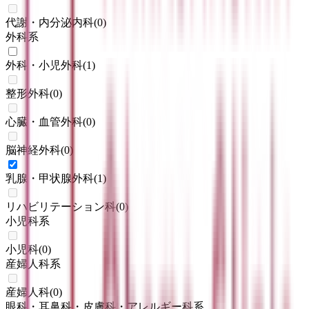
代謝・内分泌内科
(
0
)
外科系
外科・小児外科
(
1
)
整形外科
(
0
)
心臓・血管外科
(
0
)
脳神経外科
(
0
)
乳腺・甲状腺外科
(
1
)
リハビリテーション科
(
0
)
小児科系
小児科
(
0
)
産婦人科系
産婦人科
(
0
)
眼科・耳鼻科・皮膚科・アレルギー科系