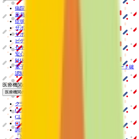
病院・診療所をさがす
薬局をさがす
症状からさがす
サポート
サポート環境
ビデオ通話の事前テスト
セキュリティの取り組み
安心安全への取り組み
PHR指針に係るチェックシート確認結果の公表
電子版お薬手帳ガイドラインに係るチェックシート確
認結果の公表
医療機関の方
医療機関の方
クラウド診療
支援システム
「CLINICS」
CLINICS予約
CLINICSオンライン診療
CLINICSカルテ
調剤薬局向け統合型クラウドソリューション
「MEDIXS」