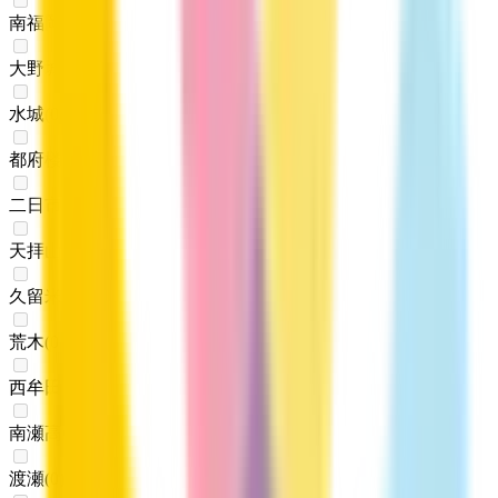
南福岡
(
0
)
大野城
(
0
)
水城
(
0
)
都府楼南
(
0
)
二日市
(
0
)
天拝山
(
0
)
久留米
(
0
)
荒木
(
0
)
西牟田
(
0
)
南瀬高
(
0
)
渡瀬
(
0
)