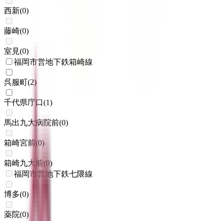
西新
(
0
)
藤崎
(
0
)
室見
(
0
)
福岡市営地下鉄箱崎線
呉服町
(
2
)
千代県庁口
(
1
)
馬出九大病院前
(
0
)
箱崎宮前
(
0
)
箱崎九大前
(
0
)
福岡市営地下鉄七隈線
博多
(
0
)
薬院
(
0
)