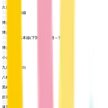
久留米
(
0
)
JR博多南線
博多
(
0
)
博多南
(
0
)
JR鹿児島本線(下関・門司港～博多)
博多
(
0
)
小倉
(
0
)
九州工大前
(
0
)
八幡
(
0
)
黒崎
(
0
)
折尾
(
0
)
遠賀川
(
0
)