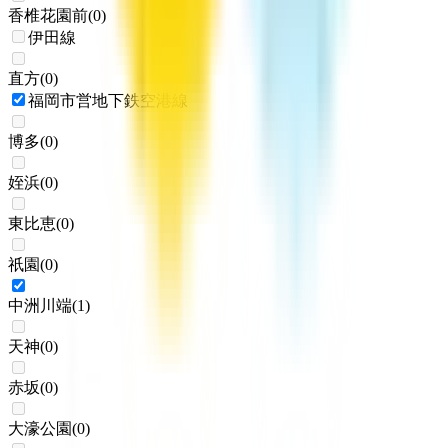
香椎花園前
(
0
)
伊田線
直方
(
0
)
福岡市営地下鉄空港線
博多
(
0
)
姪浜
(
0
)
東比恵
(
0
)
祇園
(
0
)
中洲川端
(
1
)
天神
(
0
)
赤坂
(
0
)
大濠公園
(
0
)