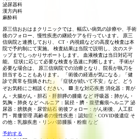
泌尿器科
漢方内科
麻酔科
原三信おおはまクリニックでは、幅広い病気の診療や、手術
後のフォロー、慢性疾患の継続ケアを行っています。 原三
信病院と連携しており、 CT・内視鏡などの高度な検査は本
院で予約制にて実施。 検査結果は当院で説明し、次のステ
ップまでしっかりサポートします。 血液検査は当日対応可
能。 症状に応じて必要な検査を迅速に判断します。 手術が
必要な場合は、 原三信病院での治療となり、院長が執刀を
担当することもあります。 「術後の経過が気になる」「健
診で異常を指摘された」 「症状が続いて不安」など、どう
ぞお気軽にご相談ください。 🟩 主な対応疾患 消化器：胃が
ん・大腸がん・胆石・肝胆膵の腫瘍 など 呼吸器：肺がん・
気胸・肺炎 など ヘルニア：鼠径・臍・腹壁瘢痕ヘルニア 泌
尿器：膀胱炎・尿管結石 術後フォロー：がん術後、人工肛
門・胃瘻管理 高齢者の慢性疾患：認知症・COVID後遺症 そ
の他：乳腺疾患・リンパ節腫脹・粉瘤 など
予約する