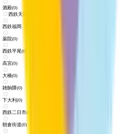
酒殿
(
0
)
西鉄天神大牟田線
西鉄福岡（天神）
(
0
)
薬院
(
0
)
西鉄平尾
(
0
)
高宮
(
0
)
大橋
(
0
)
雑餉隈
(
0
)
下大利
(
0
)
西鉄二日市
(
0
)
朝倉街道
(
0
)