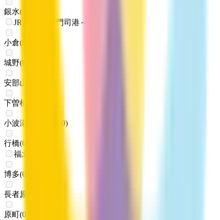
銀水
(
0
)
JR日豊本線(門司港～佐伯)
小倉
(
0
)
城野
(
0
)
安部山公園
(
0
)
下曽根
(
0
)
小波瀬西工大前
(
0
)
行橋
(
0
)
福北ゆたか線
博多
(
0
)
長者原
(
0
)
原町
(
0
)