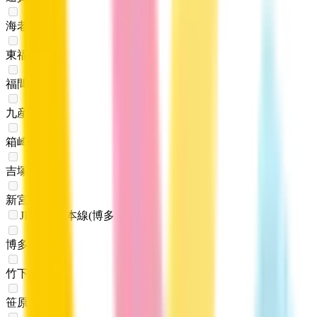
海老津
(
0
)
東福間
(
0
)
福間
(
0
)
九産大前
(
0
)
箱崎
(
0
)
吉塚
(
0
)
新宮中央
(
0
)
JR鹿児島本線(博多～八代)
博多
(
0
)
竹下
(
0
)
笹原
(
0
)