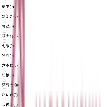
橋本
(
0
)
次郎丸
(
0
)
賀茂
(
0
)
福大前
(
0
)
七隈
(
0
)
別府
(
0
)
六本松
(
0
)
桜坂
(
0
)
薬院大通
(
0
)
渡辺通
(
0
)
天神南
(
0
)