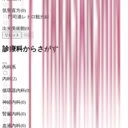
筑豊直方
(
0
)
門司港レトロ観光線
出光美術館
(
0
)
リセット
検索
診療科からさがす
内科系
内科
(
2
)
循環器内科
(
0
)
神経内科
(
0
)
腎臓内科
(
0
)
血液内科
(
0
)