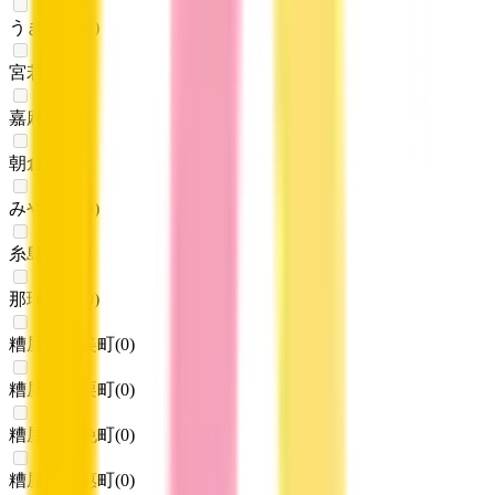
うきは市
(
0
)
宮若市
(
0
)
嘉麻市
(
0
)
朝倉市
(
0
)
みやま市
(
0
)
糸島市
(
0
)
那珂川市
(
0
)
糟屋郡宇美町
(
0
)
糟屋郡篠栗町
(
0
)
糟屋郡志免町
(
0
)
糟屋郡須惠町
(
0
)