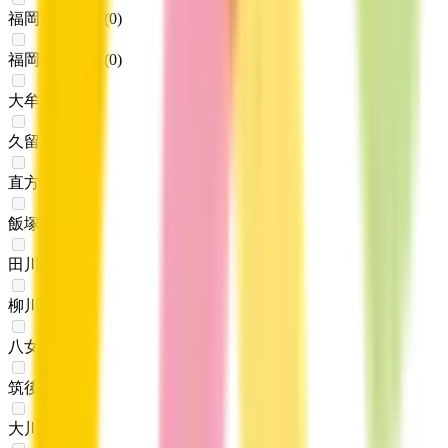
福岡市城南区
(
0
)
福岡市早良区
(
0
)
大牟田市
(
0
)
久留米市
(
0
)
直方市
(
0
)
飯塚市
(
0
)
田川市
(
0
)
柳川市
(
0
)
八女市
(
0
)
筑後市
(
0
)
大川市
(
0
)