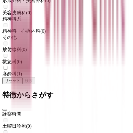
形成外科・美容外科
(
0
)
美容皮膚科
(
0
)
精神科系
精神科・心療内科
(
0
)
その他
放射線科
(
0
)
救急科
(
0
)
麻酔科
(
1
)
リセット
検索
特徴からさがす
診察時間
土曜日診療
(
0
)