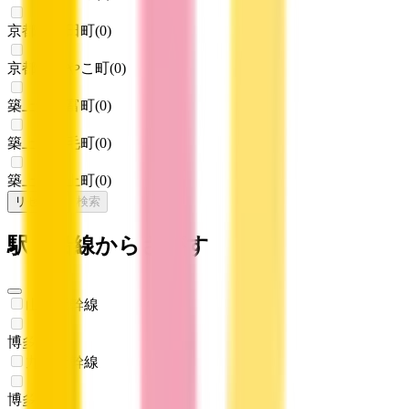
京都郡苅田町
(
0
)
京都郡みやこ町
(
0
)
築上郡吉富町
(
0
)
築上郡上毛町
(
0
)
築上郡築上町
(
0
)
リセット
検索
駅・沿線からさがす
山陽新幹線
博多
(
0
)
九州新幹線
博多
(
0
)