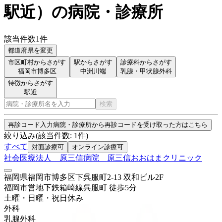
駅近
）
の病院・診療所
該当件数
1
件
都道府県を変更
市区町村からさがす
駅からさがす
診療科からさがす
福岡市博多区
中洲川端
乳腺・甲状腺外科
特徴からさがす
駅近
検索
再診コード入力
病院・診療所から再診コードを受け取った方はこちら
絞り込み
(該当件数:
1
件)
すべて
対面診療可
オンライン診療可
社会医療法人 原三信病院 原三信おおはまクリニック
福岡県福岡市博多区下呉服町2-13 双和ビル2F
福岡市営地下鉄箱崎線
呉服町
徒歩
5
分
土曜・日曜・祝日
休み
外科
乳腺外科