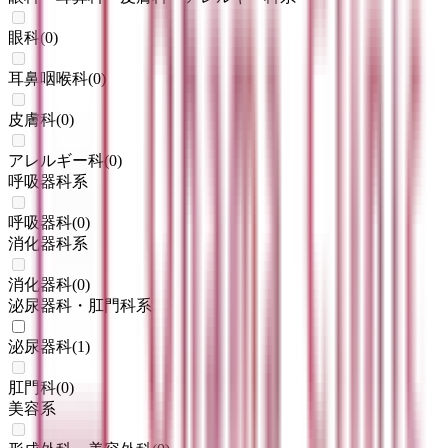
眼科
(
0
)
耳鼻咽喉科
(
0
)
皮膚科
(
0
)
アレルギー科
(
0
)
呼吸器科系
呼吸器科
(
0
)
消化器科系
消化器科
(
0
)
泌尿器科・肛門科系
泌尿器科
(
1
)
肛門科
(
0
)
美容系