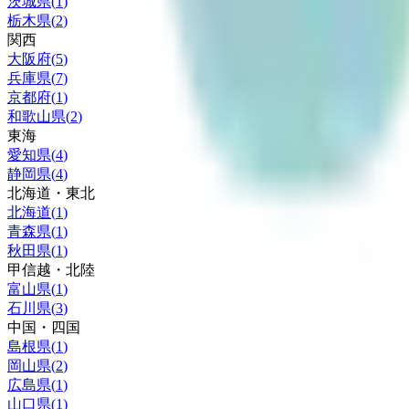
茨城県
(
1
)
栃木県
(
2
)
関西
大阪府
(
5
)
兵庫県
(
7
)
京都府
(
1
)
和歌山県
(
2
)
東海
愛知県
(
4
)
静岡県
(
4
)
北海道・東北
北海道
(
1
)
青森県
(
1
)
秋田県
(
1
)
甲信越・北陸
富山県
(
1
)
石川県
(
3
)
中国・四国
島根県
(
1
)
岡山県
(
2
)
広島県
(
1
)
山口県
(
1
)