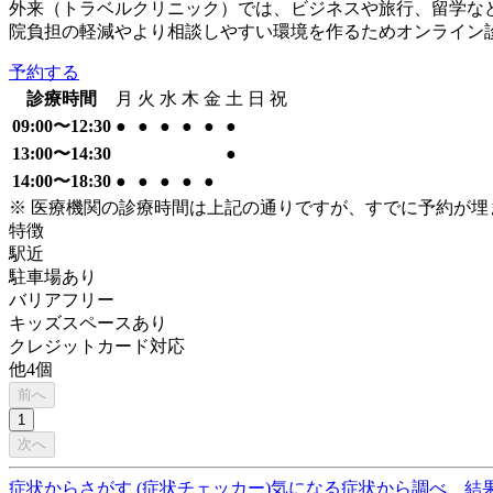
外来（トラベルクリニック）では、ビジネスや旅行、留学など
院負担の軽減やより相談しやすい環境を作るためオンライン
予約する
診療時間
月
火
水
木
金
土
日
祝
09:00〜12:30
●
●
●
●
●
●
13:00〜14:30
●
14:00〜18:30
●
●
●
●
●
※ 医療機関の診療時間は上記の通りですが、すでに予約が
特徴
駅近
駐車場あり
バリアフリー
キッズスペースあり
クレジットカード対応
他
4
個
前へ
1
次へ
症状からさがす (症状チェッカー)
気になる症状から調べ、結