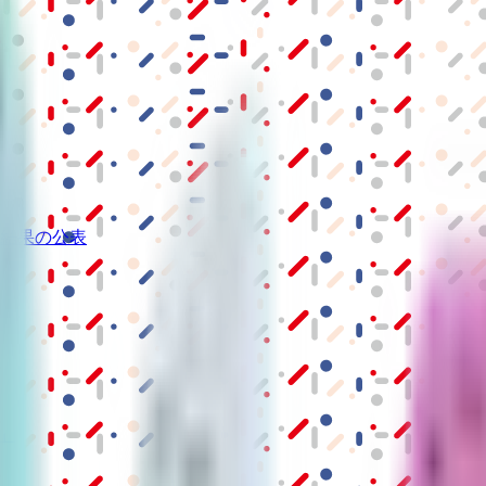
結果の公表
S」