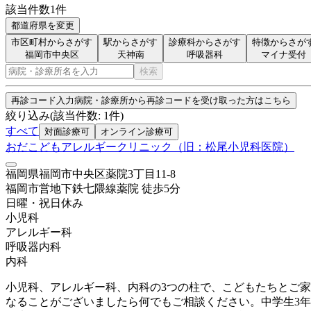
該当件数
1
件
都道府県を変更
市区町村からさがす
駅からさがす
診療科からさがす
特徴からさが
福岡市中央区
天神南
呼吸器科
マイナ受付
検索
再診コード入力
病院・診療所から再診コードを受け取った方はこちら
絞り込み
(該当件数:
1
件)
すべて
対面診療可
オンライン診療可
おだこどもアレルギークリニック（旧：松尾小児科医院）
福岡県福岡市中央区薬院3丁目11-8
福岡市営地下鉄七隈線
薬院
徒歩
5
分
日曜・祝日
休み
小児科
アレルギー科
呼吸器内科
内科
小児科、アレルギー科、内科の3つの柱で、こどもたちとご
なることがございましたら何でもご相談ください。中学生3