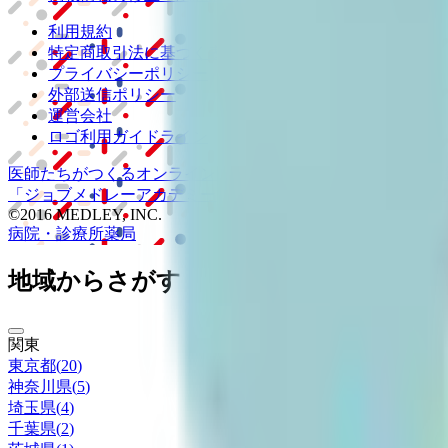
利用規約
特定商取引法に基づく表記
プライバシーポリシー
外部送信ポリシー
運営会社
ロゴ利用ガイドライン
医師たちがつくる
オンライン医療事典
「MEDLEY」
日本最大
「ジョブメドレー
アカデミー」
女性向け
生理予測・妊活アプ
©2016 MEDLEY, INC.
病院・診療所
薬局
地域からさがす
関東
東京都
(
20
)
神奈川県
(
5
)
埼玉県
(
4
)
千葉県
(
2
)