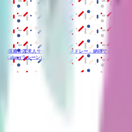
級の
医療介護求人サイト
「ジョブメドレー」
納得できる
老人ホ
リ
「Lalune(ラルーン)」