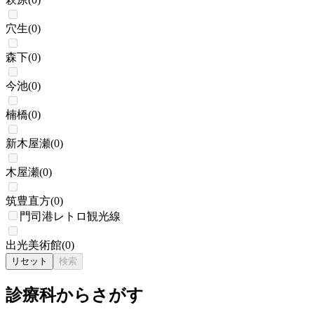
穴生
(
0
)
森下
(
0
)
今池
(
0
)
楠橋
(
0
)
新木屋瀬
(
0
)
木屋瀬
(
0
)
筑豊直方
(
0
)
門司港レトロ観光線
出光美術館
(
0
)
リセット
検索
診療科からさがす