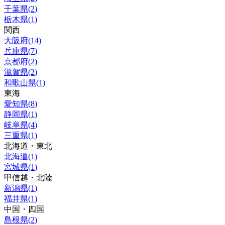
千葉県
(
2
)
栃木県
(
1
)
関西
大阪府
(
14
)
兵庫県
(
7
)
京都府
(
2
)
滋賀県
(
2
)
和歌山県
(
1
)
東海
愛知県
(
8
)
静岡県
(
1
)
岐阜県
(
4
)
三重県
(
1
)
北海道・東北
北海道
(
1
)
宮城県
(
1
)
甲信越・北陸
新潟県
(
1
)
福井県
(
1
)
中国・四国
島根県
(
2
)