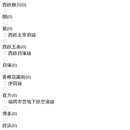
西鉄柳川
(
0
)
開
(
0
)
紫
(
0
)
西鉄太宰府線
西鉄五条
(
0
)
西鉄貝塚線
貝塚
(
0
)
香椎花園前
(
0
)
伊田線
直方
(
0
)
福岡市営地下鉄空港線
博多
(
0
)
姪浜
(
0
)