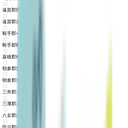
遠賀郡岡垣町
(
0
)
遠賀郡遠賀町
(
0
)
鞍手郡小竹町
(
0
)
鞍手郡鞍手町
(
0
)
嘉穂郡桂川町
(
0
)
朝倉郡筑前町
(
0
)
朝倉郡東峰村
(
0
)
三井郡大刀洗町
(
0
)
三潴郡大木町
(
0
)
八女郡広川町
(
0
)
田川郡香春町
(
0
)