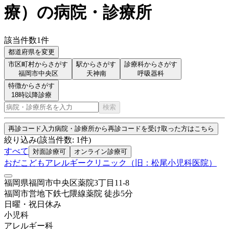
療
）
の病院・診療所
該当件数
1
件
都道府県を変更
市区町村からさがす
駅からさがす
診療科からさがす
福岡市中央区
天神南
呼吸器科
特徴からさがす
18時以降診療
検索
再診コード入力
病院・診療所から再診コードを受け取った方はこちら
絞り込み
(該当件数:
1
件)
すべて
対面診療可
オンライン診療可
おだこどもアレルギークリニック（旧：松尾小児科医院）
福岡県福岡市中央区薬院3丁目11-8
福岡市営地下鉄七隈線
薬院
徒歩
5
分
日曜・祝日
休み
小児科
アレルギー科