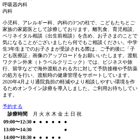
呼吸器内科
内科
小児科、アレルギー科、内科の3つの柱で、こどもたちとご
家族の家庭医として診療しております。離乳食、育児相談、
ペリネイタル相談（出生前相談）を含め、お子さまのことで
気になることがございましたら何でもご相談ください。中学
生3年生までのお子さまが受診される際は、ご予約後に「子
ども医療証」画像のアップロードをお願いいたします。渡航
ワクチン外来（トラベルクリニック）では、ビジネスや旅
行、留学などで海外渡航される方に対して予防接種や予防薬
の処方を行い、渡航時の健康管理をサポートしています。
2020年4月より通院負担の軽減やより相談しやすい環境を作
るためオンライン診療を導入しました。ご利用お待ちしてい
ます。
予約する
診療時間
月
火
水
木
金
土
日
祝
09:00〜12:30
●
●
●
●
●
●
13:00〜14:30
●
14:00〜18:30
●
●
●
●
●