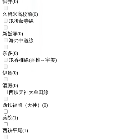
御井
(
0
)
久留米高校前
(
0
)
JR後藤寺線
新飯塚
(
0
)
海の中道線
奈多
(
0
)
JR香椎線(香椎～宇美)
伊賀
(
0
)
酒殿
(
0
)
西鉄天神大牟田線
西鉄福岡（天神）
(
0
)
薬院
(
1
)
西鉄平尾
(
1
)