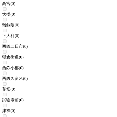
高宮
(
0
)
大橋
(
0
)
雑餉隈
(
0
)
下大利
(
0
)
西鉄二日市
(
0
)
朝倉街道
(
0
)
西鉄小郡
(
0
)
西鉄久留米
(
0
)
花畑
(
0
)
試験場前
(
0
)
津福
(
0
)