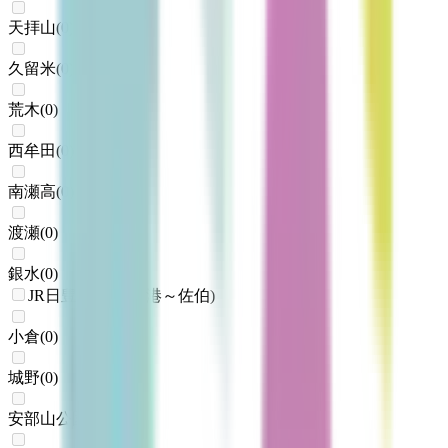
天拝山
(
0
)
久留米
(
0
)
荒木
(
0
)
西牟田
(
0
)
南瀬高
(
0
)
渡瀬
(
0
)
銀水
(
0
)
JR日豊本線(門司港～佐伯)
小倉
(
0
)
城野
(
0
)
安部山公園
(
0
)