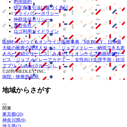
利用規約
特定商取引法に基づく表記
プライバシーポリシー
外部送信ポリシー
運営会社
ロゴ利用ガイドライン
医師たちがつくる
オンライン医療事典
「MEDLEY」
日本最
大級の
医療介護求人サイト
「ジョブメドレー」
納得できる
老
人ホーム紹介サービス
「みんかい」
オンライン
動画研修サー
ビス
「ジョブメドレー
アカデミー」
女性向け
生理予測・妊活
アプリ
「Lalune(ラルーン)」
©2016 MEDLEY, INC.
病院・診療所
薬局
地域からさがす
関東
東京都
(
20
)
神奈川県
(
9
)
埼玉県
(
2
)