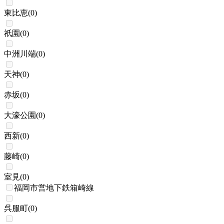
東比恵
(
0
)
祇園
(
0
)
中洲川端
(
0
)
天神
(
0
)
赤坂
(
0
)
大濠公園
(
0
)
西新
(
0
)
藤崎
(
0
)
室見
(
0
)
福岡市営地下鉄箱崎線
呉服町
(
0
)