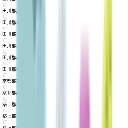
田川郡添田町
(
0
)
田川郡糸田町
(
0
)
田川郡川崎町
(
0
)
田川郡大任町
(
0
)
田川郡赤村
(
0
)
田川郡福智町
(
0
)
京都郡苅田町
(
0
)
京都郡みやこ町
(
0
)
築上郡吉富町
(
0
)
築上郡上毛町
(
0
)
築上郡築上町
(
0
)