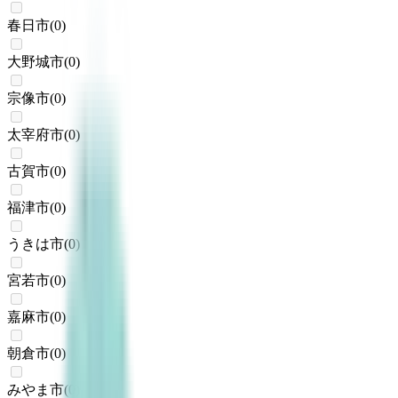
春日市
(
0
)
大野城市
(
0
)
宗像市
(
0
)
太宰府市
(
0
)
古賀市
(
0
)
福津市
(
0
)
うきは市
(
0
)
宮若市
(
0
)
嘉麻市
(
0
)
朝倉市
(
0
)
みやま市
(
0
)