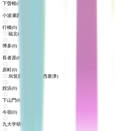
下曽根
(
0
)
小波瀬西工大前
(
0
)
行橋
(
0
)
福北ゆたか線
博多
(
0
)
長者原
(
0
)
原町
(
0
)
JR筑肥線(姪浜～西唐津)
姪浜
(
0
)
下山門
(
0
)
今宿
(
0
)
九大学研都市
(
0
)