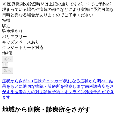
※ 医療機関の診療時間は上記の通りですが、すでに予約が
埋まっている場合や病院の都合などにより実際に予約可能な
日時と異なる場合がありますのでご了承ください
特徴
駅近
駐車場あり
バリアフリー
キッズスペースあり
クレジットカード対応
他
4
個
前へ
1
次へ
症状からさがす (症状チェッカー)
気になる症状から調べ、結
果をもとに適切な病院・診療所を提案します
歯科診療所をさ
がす
歯医者さんの対面診療予約・オンライン診療予約ができ
ます
地域から病院・診療所をさがす