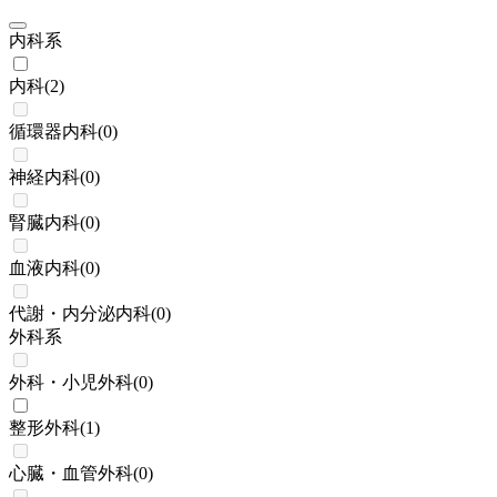
内科系
内科
(
2
)
循環器内科
(
0
)
神経内科
(
0
)
腎臓内科
(
0
)
血液内科
(
0
)
代謝・内分泌内科
(
0
)
外科系
外科・小児外科
(
0
)
整形外科
(
1
)
心臓・血管外科
(
0
)