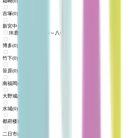
箱崎
(
0
)
吉塚
(
0
)
新宮中央
(
0
)
JR鹿児島本線(博多～八代)
博多
(
0
)
竹下
(
0
)
笹原
(
0
)
南福岡
(
0
)
大野城
(
0
)
水城
(
0
)
都府楼南
(
0
)
二日市
(
0
)