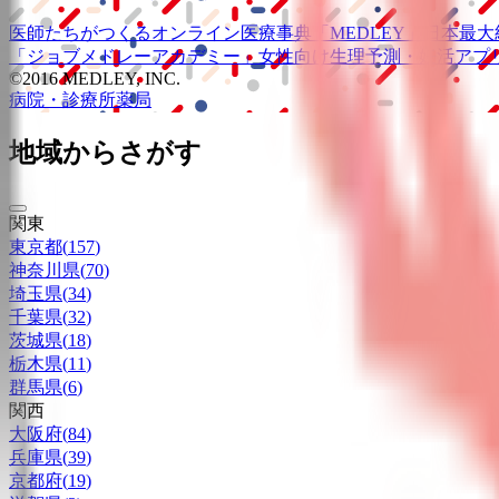
医師たちがつくる
オンライン医療事典
「MEDLEY」
日本最大
「ジョブメドレー
アカデミー」
女性向け
生理予測・妊活アプ
©2016 MEDLEY, INC.
病院・診療所
薬局
地域からさがす
関東
東京都
(
157
)
神奈川県
(
70
)
埼玉県
(
34
)
千葉県
(
32
)
茨城県
(
18
)
栃木県
(
11
)
群馬県
(
6
)
関西
大阪府
(
84
)
兵庫県
(
39
)
京都府
(
19
)