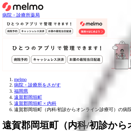
病院・診療所
薬局
melmo
病院・診療所をさがす
福岡県
遠賀郡岡垣町
遠賀郡岡垣町 × 内科
遠賀郡岡垣町（内科/初診からオンライン診療可）の病
遠賀郡岡垣町
（
内科/初診か