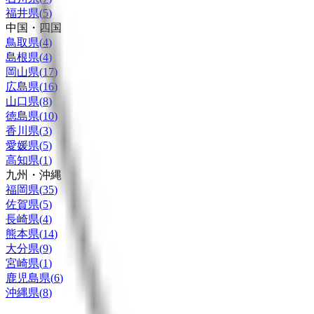
福井県
(
5
)
中国・四国
鳥取県
(
4
)
島根県
(
4
)
岡山県
(
17
)
広島県
(
16
)
山口県
(
8
)
徳島県
(
10
)
香川県
(
3
)
愛媛県
(
5
)
高知県
(
1
)
九州・沖縄
福岡県
(
35
)
佐賀県
(
5
)
長崎県
(
4
)
熊本県
(
14
)
大分県
(
9
)
宮崎県
(
1
)
鹿児島県
(
6
)
沖縄県
(
8
)