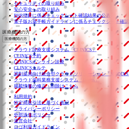
セキュリティの取り組み
安心安全への取り組み
PHR指針に係るチェックシート確認結果の公表
電子版お薬手帳ガイドラインに係るチェックシート確認
医療機関の方
医療機関の方
クラウド診療
支援システム
「CLINICS」
CLINICS予約
CLINICSオンライン診療
CLINICSカルテ
調剤薬局向け統合型クラウドソリューション
「MEDIX
クラウド歯科業務
支援システム
「Dentis」
掲載情報の修正・削除はこちら
利用規約
特定商取引法に基づく表記
プライバシーポリシー
外部送信ポリシー
運営会社
ロゴ利用ガイドライン