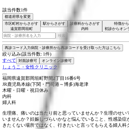
該当件数
1
件
都道府県を変更
市区町村からさがす
駅からさがす
診療科からさがす
特徴から
遠賀郡岡垣町
内科
初診からオン
検索
再診コード入力
病院・診療所から再診コードを受け取った方はこちら
絞り込み
(該当件数:
1
件)
すべて
対面診療可
オンライン診療可
しょうこ・女性クリニック
福岡県遠賀郡岡垣町野間2丁目16番6号
JR鹿児島本線(下関・門司港～博多)
海老津
木曜・日曜・祝日
休み
内科
婦人科
生理痛、痛いのは当たり前と思っていませんか？生理のせい
いませんか？妊娠しづらいかなと悩んでいること、性感染症が
きたくない場所ではなく、行きたいと言ってもらえる婦人科