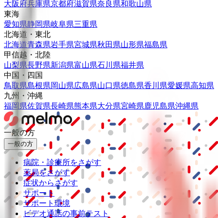
大阪府
兵庫県
京都府
滋賀県
奈良県
和歌山県
東海
愛知県
静岡県
岐阜県
三重県
北海道・東北
北海道
青森県
岩手県
宮城県
秋田県
山形県
福島県
甲信越・北陸
山梨県
長野県
新潟県
富山県
石川県
福井県
中国・四国
鳥取県
島根県
岡山県
広島県
山口県
徳島県
香川県
愛媛県
高知県
九州・沖縄
福岡県
佐賀県
長崎県
熊本県
大分県
宮崎県
鹿児島県
沖縄県
一般の方
一般の方
病院・診療所をさがす
薬局をさがす
症状からさがす
サポート
サポート環境
ビデオ通話の事前テスト