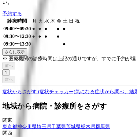
い。
予約する
診療時間
月
火
水
木
金
土
日
祝
09:00〜09:30
●
●
●
●
●
09:30〜12:30
●
●
●
●
09:30〜13:30
●
さらに表示
※ 医療機関の診療時間は上記の通りですが、すでに予約が
前へ
1
次へ
症状からさがす (症状チェッカー)
気になる症状から調べ、結
地域から病院・診療所をさがす
関東
東京都
神奈川県
埼玉県
千葉県
茨城県
栃木県
群馬県
関西