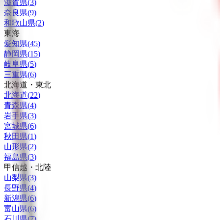
滋賀県
(
3
)
奈良県
(
9
)
和歌山県
(
2
)
東海
愛知県
(
45
)
静岡県
(
15
)
岐阜県
(
5
)
三重県
(
6
)
北海道・東北
北海道
(
22
)
青森県
(
4
)
岩手県
(
3
)
宮城県
(
6
)
秋田県
(
1
)
山形県
(
2
)
福島県
(
3
)
甲信越・北陸
山梨県
(
3
)
長野県
(
4
)
新潟県
(
6
)
富山県
(
6
)
石川県
(
7
)