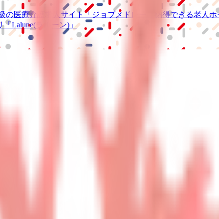
級の
医療介護求人サイト
「ジョブメドレー」
納得できる
老人ホ
リ
「Lalune(ラルーン)」