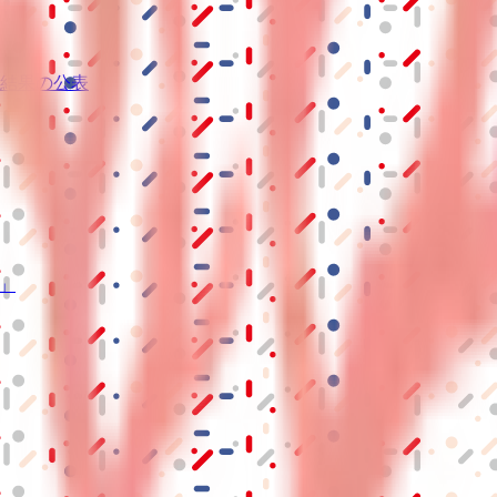
結果の公表
S」