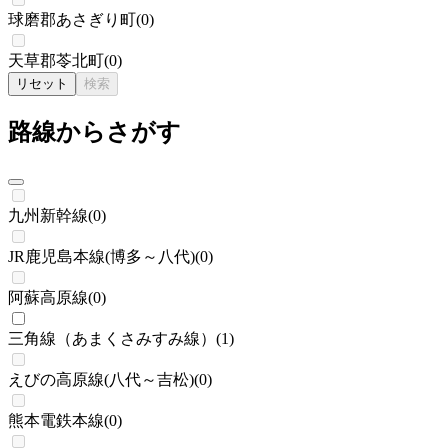
球磨郡あさぎり町
(
0
)
天草郡苓北町
(
0
)
リセット
検索
路線からさがす
九州新幹線
(
0
)
JR鹿児島本線(博多～八代)
(
0
)
阿蘇高原線
(
0
)
三角線（あまくさみすみ線）
(
1
)
えびの高原線(八代～吉松)
(
0
)
熊本電鉄本線
(
0
)