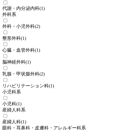
代謝・内分泌内科
(
1
)
外科系
外科・小児外科
(
2
)
整形外科
(
1
)
心臓・血管外科
(
1
)
脳神経外科
(
1
)
乳腺・甲状腺外科
(
2
)
リハビリテーション科
(
1
)
小児科系
小児科
(
1
)
産婦人科系
産婦人科
(
1
)
眼科・耳鼻科・皮膚科・アレルギー科系