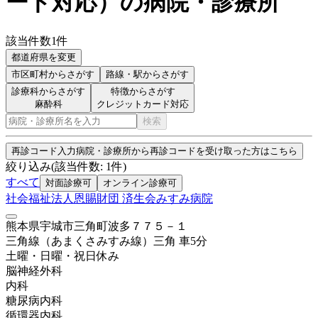
ード対応
）
の病院・診療所
該当件数
1
件
都道府県を変更
市区町村
からさがす
路線・駅
からさがす
診療科からさがす
特徴からさがす
麻酔科
クレジットカード対応
検索
再診コード入力
病院・診療所から再診コードを受け取った方はこちら
絞り込み
(該当件数:
1
件)
すべて
対面診療可
オンライン診療可
社会福祉法人恩賜財団 済生会みすみ病院
熊本県宇城市三角町波多７７５－１
三角線（あまくさみすみ線）
三角
車
5
分
土曜・日曜・祝日
休み
脳神経外科
内科
糖尿病内科
循環器内科