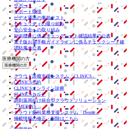
サポート
サポート環境
ビデオ通話の事前テスト
セキュリティの取り組み
安心安全への取り組み
PHR指針に係るチェックシート確認結果の公表
電子版お薬手帳ガイドラインに係るチェックシート確
認結果の公表
医療機関の方
医療機関の方
クラウド診療
支援システム
「CLINICS」
CLINICS予約
CLINICSオンライン診療
CLINICSカルテ
調剤薬局向け統合型クラウドソリューション
「MEDIXS」
クラウド歯科業務
支援システム
「Dentis」
掲載情報の修正・削除はこちら