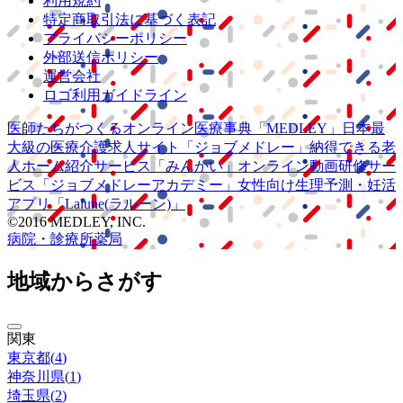
利用規約
特定商取引法に基づく表記
プライバシーポリシー
外部送信ポリシー
運営会社
ロゴ利用ガイドライン
医師たちがつくる
オンライン医療事典
「MEDLEY」
日本最
大級の
医療介護求人サイト
「ジョブメドレー」
納得できる
老
人ホーム紹介サービス
「みんかい」
オンライン
動画研修サー
ビス
「ジョブメドレー
アカデミー」
女性向け
生理予測・妊活
アプリ
「Lalune(ラルーン)」
©2016 MEDLEY, INC.
病院・診療所
薬局
地域からさがす
関東
東京都
(
4
)
神奈川県
(
1
)
埼玉県
(
2
)