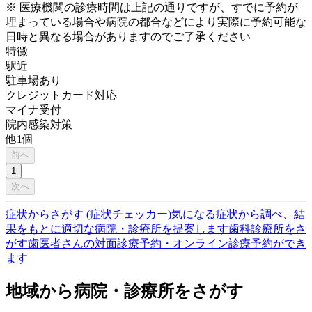
※ 医療機関の診療時間は上記の通りですが、すでに予約が
埋まっている場合や病院の都合などにより実際に予約可能な
日時と異なる場合がありますのでご了承ください
特徴
駅近
駐車場あり
クレジットカード対応
マイナ受付
院内感染対策
他
1
個
前へ
1
次へ
症状からさがす (症状チェッカー)
気になる症状から調べ、結
果をもとに適切な病院・診療所を提案します
歯科診療所をさ
がす
歯医者さんの対面診療予約・オンライン診療予約ができ
ます
地域から病院・診療所をさがす