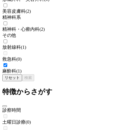
美容皮膚科
(
2
)
精神科系
精神科・心療内科
(
2
)
その他
放射線科
(
1
)
救急科
(
0
)
麻酔科
(
1
)
リセット
検索
特徴からさがす
診察時間
土曜日診療
(
0
)