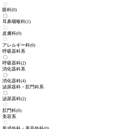
眼科
(
0
)
耳鼻咽喉科
(
1
)
皮膚科
(
0
)
アレルギー科
(
0
)
呼吸器科系
呼吸器科
(
2
)
消化器科系
消化器科
(
4
)
泌尿器科・肛門科系
泌尿器科
(
2
)
肛門科
(
0
)
美容系
形成外科・美容外科
(
0
)