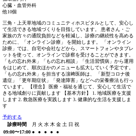
心臓・血管外科
他
10
個
三角・上天草地域のコミュニティホスピタルとして、安心し
て生活できる地域づくりを目指しています。 患者さん・ご
家族の方々の通院負担などを軽減し、診療の継続性を高める
ために、「オンライン診療」 を開始します。 「オンライン
診療」では、自宅や会社などから、スマートフォンやタブレ
ットを使って、オンラインで診察を受けることができます。
「もの忘れ外来」「もの忘れ相談」「生活習慣病」から運用
をはじめて、順次ほかのメニューも拡大していく予定です。
「もの忘れ外来」を担当する濵﨑医師は、 「新型コロナ後
遺症」「更年期症状」「発達障害」などへの栄養療法も行っ
ています。 【理念】 医療・福祉を通じて、安心して生活で
きる地域創りに貢献します 【基本方針】 1. 地域医療を支援
します 2. 救急医療を実践します 3. 健康的な生活を支援しま
す
予約する
診療時間
月
火
水
木
金
土
日
祝
09:00〜17:00
●
●
●
●
●