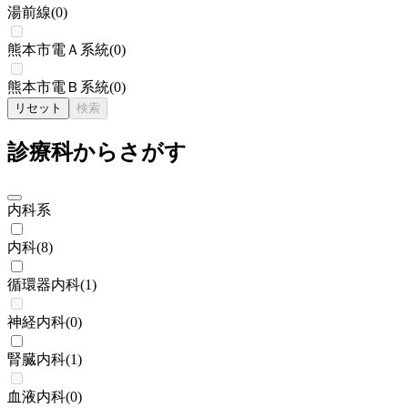
湯前線
(
0
)
熊本市電Ａ系統
(
0
)
熊本市電Ｂ系統
(
0
)
リセット
検索
診療科からさがす
内科系
内科
(
8
)
循環器内科
(
1
)
神経内科
(
0
)
腎臓内科
(
1
)
血液内科
(
0
)