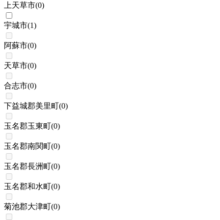
上天草市
(
0
)
宇城市
(
1
)
阿蘇市
(
0
)
天草市
(
0
)
合志市
(
0
)
下益城郡美里町
(
0
)
玉名郡玉東町
(
0
)
玉名郡南関町
(
0
)
玉名郡長洲町
(
0
)
玉名郡和水町
(
0
)
菊池郡大津町
(
0
)