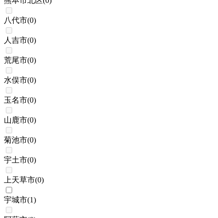
熊本市北区
(
0
)
八代市
(
0
)
人吉市
(
0
)
荒尾市
(
0
)
水俣市
(
0
)
玉名市
(
0
)
山鹿市
(
0
)
菊池市
(
0
)
宇土市
(
0
)
上天草市
(
0
)
宇城市
(
1
)