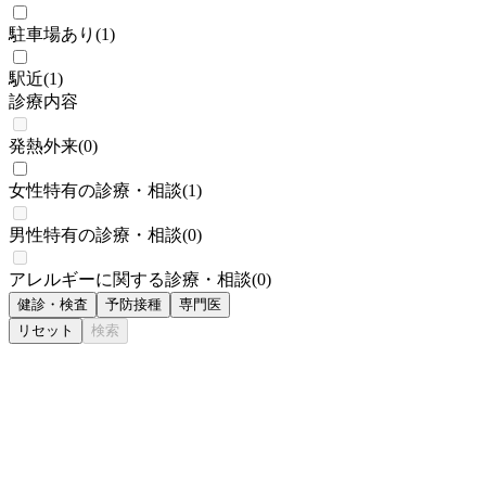
駐車場あり
(
1
)
駅近
(
1
)
診療内容
発熱外来
(
0
)
女性特有の診療・相談
(
1
)
男性特有の診療・相談
(
0
)
アレルギーに関する診療・相談
(
0
)
健診・検査
予防接種
専門医
リセット
検索