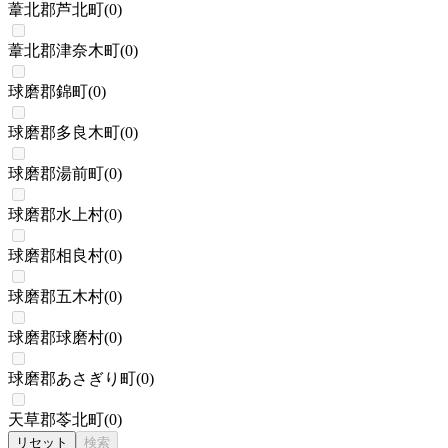
葦北郡芦北町
(
0
)
葦北郡津奈木町
(
0
)
球磨郡錦町
(
0
)
球磨郡多良木町
(
0
)
球磨郡湯前町
(
0
)
球磨郡水上村
(
0
)
球磨郡相良村
(
0
)
球磨郡五木村
(
0
)
球磨郡球磨村
(
0
)
球磨郡あさぎり町
(
0
)
天草郡苓北町
(
0
)
リセット
検索