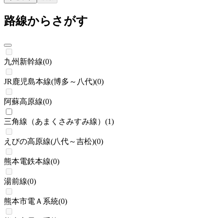
路線からさがす
九州新幹線
(
0
)
JR鹿児島本線(博多～八代)
(
0
)
阿蘇高原線
(
0
)
三角線（あまくさみすみ線）
(
1
)
えびの高原線(八代～吉松)
(
0
)
熊本電鉄本線
(
0
)
湯前線
(
0
)
熊本市電Ａ系統
(
0
)