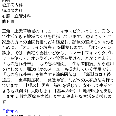
糖尿病内科
循環器内科
心臓・血管外科
他
10
個
三角・上天草地域のコミュニティホスピタルとして、安心し
て生活できる地域づくりを目指しています。 患者さん・ご
家族の方々の通院負担などを軽減し、診療の継続性を高める
ために、「オンライン診療」 を開始します。 「オンライン
診療」では、自宅や会社などから、スマートフォンやタブレ
ットを使って、オンラインで診察を受けることができます。
「もの忘れ外来」「もの忘れ相談」「生活習慣病」から運用
をはじめて、順次ほかのメニューも拡大していく予定です。
「もの忘れ外来」を担当する濵﨑医師は、 「新型コロナ後
遺症」「更年期症状」「発達障害」などへの栄養療法も行っ
ています。 【理念】 医療・福祉を通じて、安心して生活で
きる地域創りに貢献します 【基本方針】 1. 地域医療を支援
します 2. 救急医療を実践します 3. 健康的な生活を支援しま
す
予約する