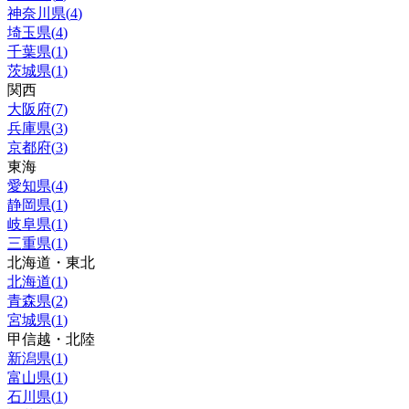
神奈川県
(
4
)
埼玉県
(
4
)
千葉県
(
1
)
茨城県
(
1
)
関西
大阪府
(
7
)
兵庫県
(
3
)
京都府
(
3
)
東海
愛知県
(
4
)
静岡県
(
1
)
岐阜県
(
1
)
三重県
(
1
)
北海道・東北
北海道
(
1
)
青森県
(
2
)
宮城県
(
1
)
甲信越・北陸
新潟県
(
1
)
富山県
(
1
)
石川県
(
1
)