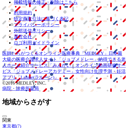
掲載情報の修正・削除はこちら
利用規約
特定商取引法に基づく表記
プライバシーポリシー
外部送信ポリシー
運営会社
ロゴ利用ガイドライン
医師たちがつくる
オンライン医療事典
「MEDLEY」
日本最
大級の
医療介護求人サイト
「ジョブメドレー」
納得できる
老
人ホーム紹介サービス
「みんかい」
オンライン
動画研修サー
ビス
「ジョブメドレー
アカデミー」
女性向け
生理予測・妊活
アプリ
「Lalune(ラルーン)」
©2016 MEDLEY, INC.
病院・診療所
薬局
地域からさがす
関東
東京都
(
7
)