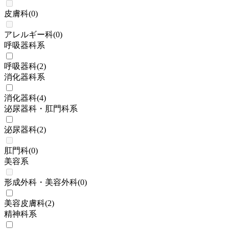
皮膚科
(
0
)
アレルギー科
(
0
)
呼吸器科系
呼吸器科
(
2
)
消化器科系
消化器科
(
4
)
泌尿器科・肛門科系
泌尿器科
(
2
)
肛門科
(
0
)
美容系
形成外科・美容外科
(
0
)
美容皮膚科
(
2
)
精神科系