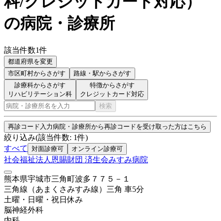
科/クレジットカード対応
）
の病院・診療所
該当件数
1
件
都道府県を変更
市区町村
からさがす
路線・駅
からさがす
診療科からさがす
特徴からさがす
リハビリテーション科
クレジットカード対応
検索
再診コード入力
病院・診療所から再診コードを受け取った方はこちら
絞り込み
(該当件数:
1
件)
すべて
対面診療可
オンライン診療可
社会福祉法人恩賜財団 済生会みすみ病院
熊本県宇城市三角町波多７７５－１
三角線（あまくさみすみ線）
三角
車
5
分
土曜・日曜・祝日
休み
脳神経外科
内科