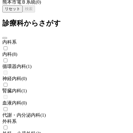
熊本市電Ｂ系統
(
0
)
リセット
検索
診療科からさがす
内科系
内科
(
8
)
循環器内科
(
1
)
神経内科
(
0
)
腎臓内科
(
1
)
血液内科
(
0
)
代謝・内分泌内科
(
1
)
外科系