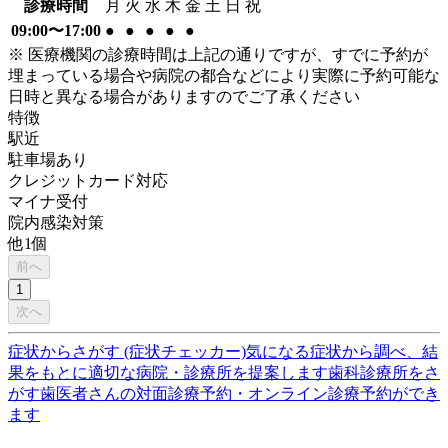
診療時間
月
火
水
木
金
土
日
祝
09:00〜17:00
●
●
●
●
●
※ 医療機関の診療時間は上記の通りですが、すでに予約が
埋まっている場合や病院の都合などにより実際に予約可能な
日時と異なる場合がありますのでご了承ください
特徴
駅近
駐車場あり
クレジットカード対応
マイナ受付
院内感染対策
他
1
個
前へ
1
次へ
症状からさがす (症状チェッカー)
気になる症状から調べ、結
果をもとに適切な病院・診療所を提案します
歯科診療所をさ
がす
歯医者さんの対面診療予約・オンライン診療予約ができ
ます