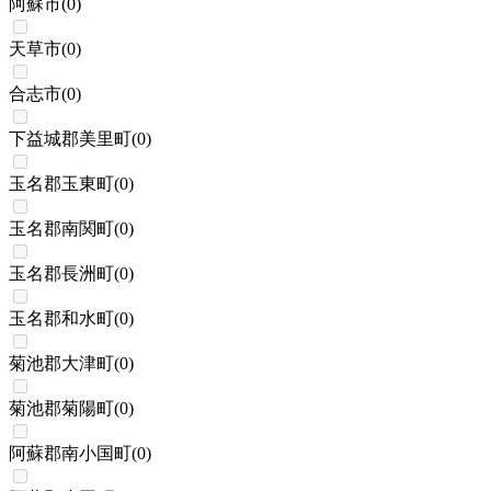
阿蘇市
(
0
)
天草市
(
0
)
合志市
(
0
)
下益城郡美里町
(
0
)
玉名郡玉東町
(
0
)
玉名郡南関町
(
0
)
玉名郡長洲町
(
0
)
玉名郡和水町
(
0
)
菊池郡大津町
(
0
)
菊池郡菊陽町
(
0
)
阿蘇郡南小国町
(
0
)