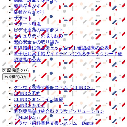
病院・診療所をさがす
薬局をさがす
症状からさがす
サポート
サポート環境
ビデオ通話の事前テスト
セキュリティの取り組み
安心安全への取り組み
PHR指針に係るチェックシート確認結果の公表
電子版お薬手帳ガイドラインに係るチェックシート確
認結果の公表
医療機関の方
医療機関の方
クラウド診療
支援システム
「CLINICS」
CLINICS予約
CLINICSオンライン診療
CLINICSカルテ
調剤薬局向け統合型クラウドソリューション
「MEDIXS」
クラウド歯科業務
支援システム
「Dentis」