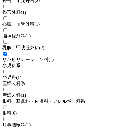
外科・小児外科
(
2
)
整形外科
(
1
)
心臓・血管外科
(
1
)
脳神経外科
(
1
)
乳腺・甲状腺外科
(
2
)
リハビリテーション科
(
1
)
小児科系
小児科
(
1
)
産婦人科系
産婦人科
(
1
)
眼科・耳鼻科・皮膚科・アレルギー科系
眼科
(
0
)
耳鼻咽喉科
(
1
)