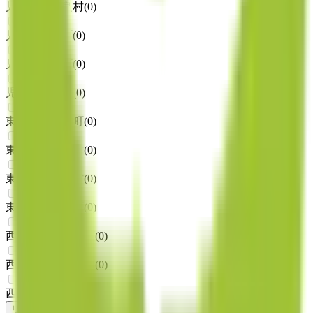
児湯郡西米良村
(
0
)
児湯郡木城町
(
0
)
児湯郡川南町
(
0
)
児湯郡都農町
(
0
)
東臼杵郡門川町
(
0
)
東臼杵郡諸塚村
(
0
)
東臼杵郡椎葉村
(
0
)
東臼杵郡美郷町
(
0
)
西臼杵郡高千穂町
(
0
)
西臼杵郡日之影町
(
0
)
西臼杵郡五ヶ瀬町
(
0
)
リセット
検索