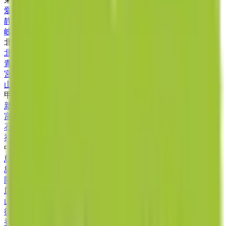
愛知県
(
11
)
静岡県
(
6
)
岐阜県
(
4
)
北海道・東北
北海道
(
4
)
青森県
(
1
)
宮城県
(
2
)
山形県
(
1
)
甲信越・北陸
新潟県
(
1
)
富山県
(
2
)
石川県
(
2
)
福井県
(
1
)
中国・四国
鳥取県
(
2
)
島根県
(
1
)
岡山県
(
4
)
広島県
(
2
)
山口県
(
1
)
徳島県
(
4
)
香川県
(
1
)