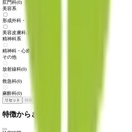
肛門科
(
0
)
美容系
形成外科・美容外科
(
1
)
美容皮膚科
(
1
)
精神科系
精神科・心療内科
(
0
)
その他
放射線科
(
0
)
救急科
(
0
)
麻酔科
(
0
)
リセット
検索
特徴からさがす