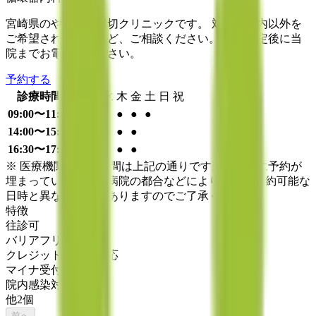
宮崎県のやさしい親切クリニックです。 対応時間内以外を
ご希望される場合など、ご相談ください。 予約確定後に当
院までお電話をください。
予約する
診療時間
月
火
水
木
金
土
日
祝
09:00〜11:30
●
●
●
●
●
●
14:00〜15:00
●
●
●
●
16:30〜17:30
●
●
●
●
※ 医療機関の診療時間は上記の通りですが、すでに予約が
埋まっている場合や病院の都合などにより実際に予約可能な
日時と異なる場合がありますのでご了承ください
特徴
往診可
バリアフリー
クレジットカード対応
マイナ受付
院内感染対策
他
2
個
前へ