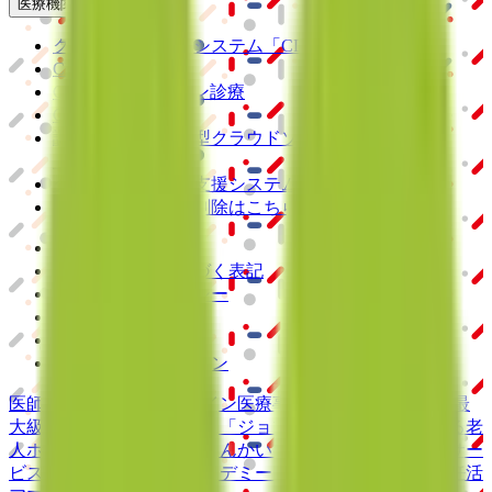
医療機関の方
クラウド診療
支援システム
「CLINICS」
CLINICS予約
CLINICSオンライン診療
CLINICSカルテ
調剤薬局向け統合型クラウドソリューション
「MEDIXS」
クラウド歯科業務
支援システム
「Dentis」
掲載情報の修正・削除はこちら
利用規約
特定商取引法に基づく表記
プライバシーポリシー
外部送信ポリシー
運営会社
ロゴ利用ガイドライン
医師たちがつくる
オンライン医療事典
「MEDLEY」
日本最
大級の
医療介護求人サイト
「ジョブメドレー」
納得できる
老
人ホーム紹介サービス
「みんかい」
オンライン
動画研修サー
ビス
「ジョブメドレー
アカデミー」
女性向け
生理予測・妊活