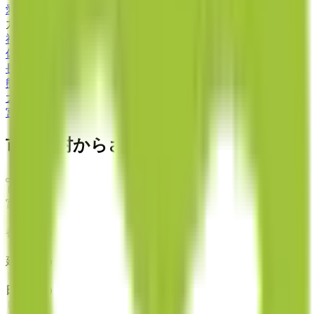
愛媛県
(
2
)
九州・沖縄
福岡県
(
9
)
佐賀県
(
2
)
長崎県
(
3
)
熊本県
(
5
)
大分県
(
1
)
宮崎県
(
1
)
市区町村からさがす
宮崎市
(
1
)
都城市
(
0
)
延岡市
(
0
)
日南市
(
0
)