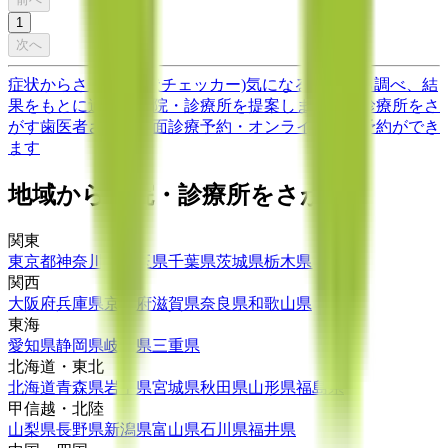
1
次へ
症状からさがす (症状チェッカー)
気になる症状から調べ、結
果をもとに適切な病院・診療所を提案します
歯科診療所をさ
がす
歯医者さんの対面診療予約・オンライン診療予約ができ
ます
地域から病院・診療所をさがす
関東
東京都
神奈川県
埼玉県
千葉県
茨城県
栃木県
群馬県
関西
大阪府
兵庫県
京都府
滋賀県
奈良県
和歌山県
東海
愛知県
静岡県
岐阜県
三重県
北海道・東北
北海道
青森県
岩手県
宮城県
秋田県
山形県
福島県
甲信越・北陸
山梨県
長野県
新潟県
富山県
石川県
福井県