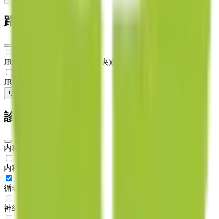
路線からさがす
JR日豊本線(佐伯～鹿児島中央)
(
0
)
JR日南線
(
1
)
リセット
検索
診療科からさがす
内科系
内科
(
1
)
循環器内科
(
1
)
神経内科
(
0
)