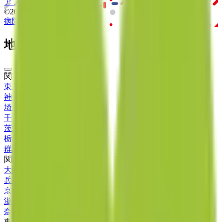
アプリ
「Lalune(ラルーン)」
©2016 MEDLEY, INC.
病院・診療所
薬局
地域からさがす
関東
東京都
(
30
)
神奈川県
(
7
)
埼玉県
(
10
)
千葉県
(
9
)
茨城県
(
3
)
栃木県
(
3
)
群馬県
(
3
)
関西
大阪府
(
20
)
兵庫県
(
12
)
京都府
(
2
)
滋賀県
(
2
)
奈良県
(
2
)
東海