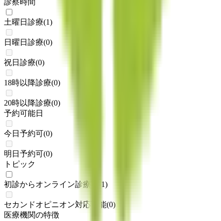
診察時間
土曜日診療
(
1
)
日曜日診療
(
0
)
祝日診療
(
0
)
18時以降診療
(
0
)
20時以降診療
(
0
)
予約可能日
今日予約可
(
0
)
明日予約可
(
0
)
トピック
初診からオンライン診療可
(
1
)
セカンドオピニオン対応可能
(
0
)
医療機関の特徴