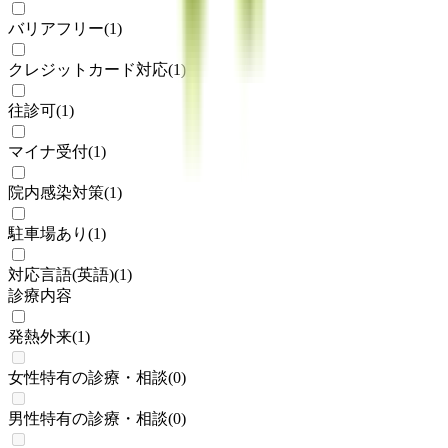
バリアフリー
(
1
)
クレジットカード対応
(
1
)
往診可
(
1
)
マイナ受付
(
1
)
院内感染対策
(
1
)
駐車場あり
(
1
)
対応言語(英語)
(
1
)
診療内容
発熱外来
(
1
)
女性特有の診療・相談
(
0
)
男性特有の診療・相談
(
0
)