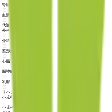
腎臓内科
(
0
)
血液内科
(
0
)
代謝・内分泌内科
(
0
)
外科系
外科・小児外科
(
0
)
整形外科
(
0
)
心臓・血管外科
(
0
)
脳神経外科
(
1
)
乳腺・甲状腺外科
(
0
)
リハビリテーション科
(
0
)
小児科系
小児科
(
1
)