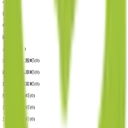
小林市
(
0
)
日向市
(
0
)
串間市
(
0
)
西都市
(
0
)
えびの市
(
0
)
北諸県郡三股町
(
0
)
西諸県郡高原町
(
0
)
東諸県郡国富町
(
0
)
東諸県郡綾町
(
0
)
児湯郡高鍋町
(
0
)
児湯郡新富町
(
0
)