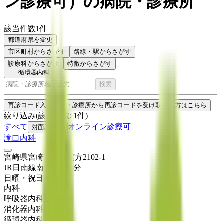
ン診療可
）
の病院・診療所
該当件数
1
件
都道府県を変更
市区町村
からさがす
路線・駅
からさがす
診療科からさがす
特徴からさがす
循環器内科
検索
再診コード入力
病院・診療所から再診コードを受け取った方はこちら
絞り込み
(該当件数:
1
件)
すべて
オンライン診療可
対面診療可
滝口内科
宮崎県宮崎市本郷南方2102-1
JR日南線
南方
徒歩
3
分
日曜・祝日
休み
内科
呼吸器内科
消化器内科
循環器内科