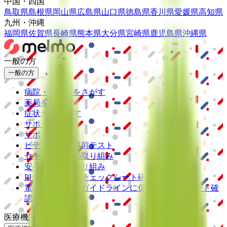
中国・四国
鳥取県
島根県
岡山県
広島県
山口県
徳島県
香川県
愛媛県
高知県
九州・沖縄
福岡県
佐賀県
長崎県
熊本県
大分県
宮崎県
鹿児島県
沖縄県
一般の方
一般の方
病院・診療所をさがす
薬局をさがす
症状からさがす
サポート
サポート環境
ビデオ通話の事前テスト
セキュリティの取り組み
安心安全への取り組み
PHR指針に係るチェックシート確認結果の公表
電子版お薬手帳ガイドラインに係るチェックシート確
認結果の公表
医療機関の方