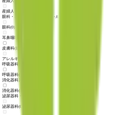
産婦人科系
産婦人科
(
0
)
眼科・耳鼻科・皮膚科・アレルギー科系
眼科
(
0
)
耳鼻咽喉科
(
0
)
皮膚科
(
1
)
アレルギー科
(
0
)
呼吸器科系
呼吸器科
(
1
)
消化器科系
消化器科
(
1
)
泌尿器科・肛門科系
泌尿器科
(
0
)