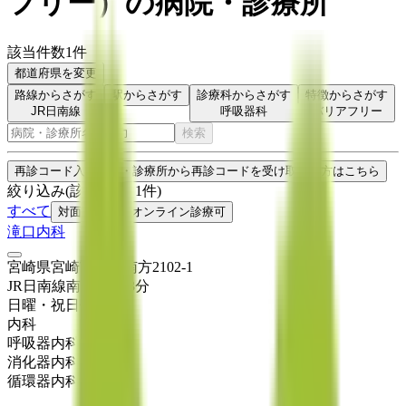
フリー
）
の病院・診療所
該当件数
1
件
都道府県を変更
路線からさがす
駅からさがす
診療科からさがす
特徴からさがす
JR日南線
呼吸器科
バリアフリー
検索
再診コード入力
病院・診療所から再診コードを受け取った方はこちら
絞り込み
(該当件数:
1
件)
すべて
対面診療可
オンライン診療可
滝口内科
宮崎県宮崎市本郷南方2102-1
JR日南線
南方
徒歩
3
分
日曜・祝日
休み
内科
呼吸器内科
消化器内科
循環器内科