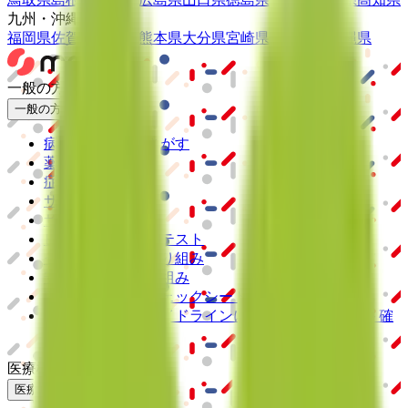
九州・沖縄
福岡県
佐賀県
長崎県
熊本県
大分県
宮崎県
鹿児島県
沖縄県
一般の方
一般の方
病院・診療所をさがす
薬局をさがす
症状からさがす
サポート
サポート環境
ビデオ通話の事前テスト
セキュリティの取り組み
安心安全への取り組み
PHR指針に係るチェックシート確認結果の公表
電子版お薬手帳ガイドラインに係るチェックシート確
認結果の公表
医療機関の方
医療機関の方