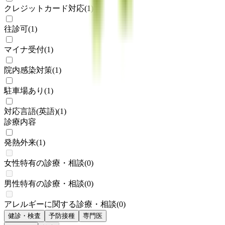
クレジットカード対応
(
1
)
往診可
(
1
)
マイナ受付
(
1
)
院内感染対策
(
1
)
駐車場あり
(
1
)
対応言語(英語)
(
1
)
診療内容
発熱外来
(
1
)
女性特有の診療・相談
(
0
)
男性特有の診療・相談
(
0
)
アレルギーに関する診療・相談
(
0
)
健診・検査
予防接種
専門医