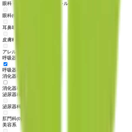
眼科・耳鼻科・皮膚科・アレルギー科系
眼科
(
0
)
耳鼻咽喉科
(
0
)
皮膚科
(
0
)
アレルギー科
(
0
)
呼吸器科系
呼吸器科
(
1
)
消化器科系
消化器科
(
1
)
泌尿器科・肛門科系
泌尿器科
(
0
)
肛門科
(
0
)
美容系