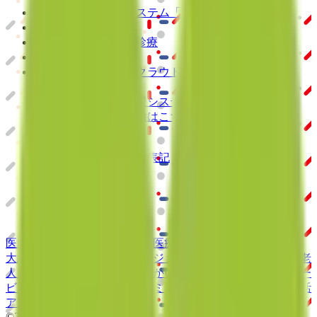
クラウド診療
支援システム
「CLINICS」
CLINICS予約
CLINICSオンライン診療
CLINICSカルテ
調剤薬局向け統合型クラウドソリューション
「MEDIXS」
クラウド歯科業務
支援システム
「Dentis」
掲載情報の修正・削除はこちら
利用規約
特定商取引法に基づく表記
プライバシーポリシー
外部送信ポリシー
運営会社
ロゴ利用ガイドライン
医師たちがつくる
オンライン医療事典
「MEDLEY」
日本最
大級の
医療介護求人サイト
「ジョブメドレー」
納得できる
老
人ホーム紹介サービス
「みんかい」
オンライン
動画研修サー
ビス
「ジョブメドレー
アカデミー」
女性向け
生理予測・妊活
アプリ
「Lalune(ラルーン)」
©2016 MEDLEY, INC.