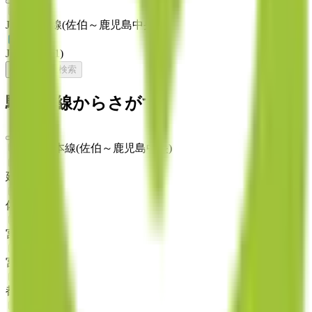
JR日豊本線(佐伯～鹿児島中央)
(
0
)
JR日南線
(
1
)
リセット
検索
駅・沿線からさがす
JR日豊本線(佐伯～鹿児島中央)
延岡
(
0
)
佐土原
(
0
)
宮崎神宮
(
0
)
宮崎
(
0
)
都城
(
0
)