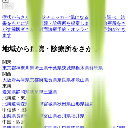
次へ
症状からさがす (症状チェッカー)
気になる症状から調べ、結
果をもとに適切な病院・診療所を提案します
歯科診療所をさ
がす
歯医者さんの対面診療予約・オンライン診療予約ができ
ます
地域から病院・診療所をさがす
関東
東京都
神奈川県
埼玉県
千葉県
茨城県
栃木県
群馬県
関西
大阪府
兵庫県
京都府
滋賀県
奈良県
和歌山県
東海
愛知県
静岡県
岐阜県
三重県
北海道・東北
北海道
青森県
岩手県
宮城県
秋田県
山形県
福島県
甲信越・北陸
山梨県
長野県
新潟県
富山県
石川県
福井県
中国・四国
鳥取県
島根県
岡山県
広島県
山口県
徳島県
香川県
愛媛県
高知県