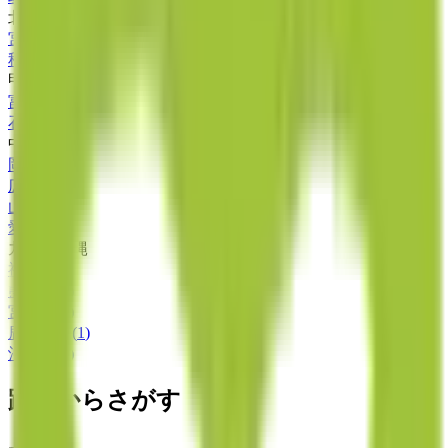
北海道・東北
宮城県
(
1
)
秋田県
(
1
)
甲信越・北陸
富山県
(
1
)
石川県
(
3
)
中国・四国
岡山県
(
1
)
広島県
(
1
)
山口県
(
1
)
愛媛県
(
1
)
九州・沖縄
福岡県
(
5
)
熊本県
(
3
)
宮崎県
(
1
)
鹿児島県
(
1
)
沖縄県
(
1
)
路線からさがす