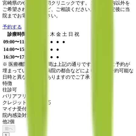
宮崎県のやさしい親切クリニックです。 対応時間内以外を
ご希望される場合など、ご相談ください。 予約確定後に当
院までお電話をください。
予約する
診療時間
月
火
水
木
金
土
日
祝
09:00〜11:30
●
●
●
●
●
●
14:00〜15:00
●
●
●
●
16:30〜17:30
●
●
●
●
※ 医療機関の診療時間は上記の通りですが、すでに予約が
埋まっている場合や病院の都合などにより実際に予約可能な
日時と異なる場合がありますのでご了承ください
特徴
往診可
バリアフリー
クレジットカード対応
マイナ受付
院内感染対策
他
2
個
前へ
1