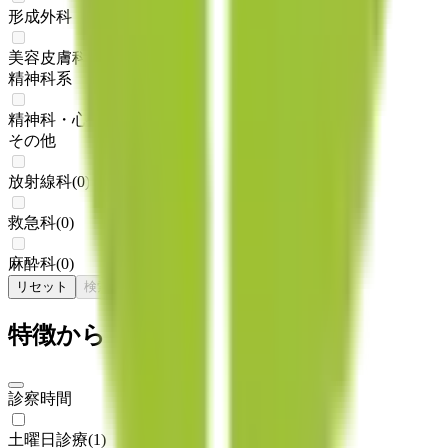
形成外科・美容外科
(
0
)
美容皮膚科
(
0
)
精神科系
精神科・心療内科
(
0
)
その他
放射線科
(
0
)
救急科
(
0
)
麻酔科
(
0
)
リセット
検索
特徴からさがす
診察時間
土曜日診療
(
1
)