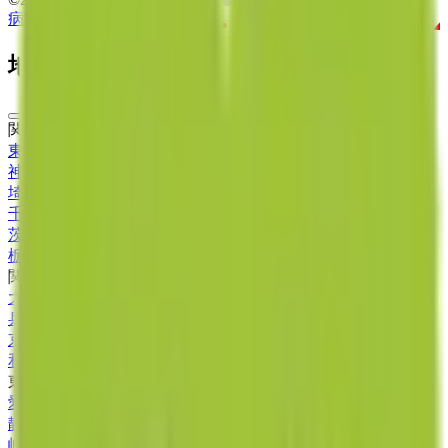
病院・診療所
薬局
地域からさがす
関東
東京都
(
12
)
神奈川県
(
4
)
埼玉県
(
5
)
千葉県
(
2
)
茨城県
(
1
)
栃木県
(
1
)
関西
大阪府
(
3
)
兵庫県
(
7
)
京都府
(
1
)
和歌山県
(
1
)
東海
愛知県
(
4
)
静岡県
(
4
)
岐阜県
(
2
)