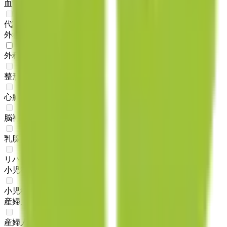
血液内科
(
0
)
代謝・内分泌内科
(
0
)
外科系
外科・小児外科
(
1
)
整形外科
(
0
)
心臓・血管外科
(
0
)
脳神経外科
(
0
)
乳腺・甲状腺外科
(
0
)
リハビリテーション科
(
0
)
小児科系
小児科
(
0
)
産婦人科系
産婦人科
(
0
)