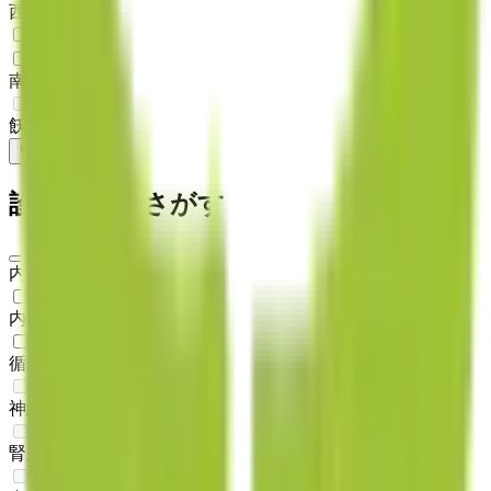
西都城
(
0
)
JR日南線
南方
(
1
)
飫肥
(
0
)
リセット
検索
診療科からさがす
内科系
内科
(
2
)
循環器内科
(
1
)
神経内科
(
0
)
腎臓内科
(
0
)