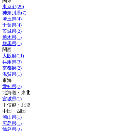
関東
東京都
(
29
)
神奈川県
(
7
)
埼玉県
(
4
)
千葉県
(
4
)
茨城県
(
2
)
栃木県
(
1
)
群馬県
(
1
)
関西
大阪府
(
11
)
兵庫県
(
3
)
京都府
(
2
)
滋賀県
(
1
)
東海
愛知県
(
7
)
北海道・東北
宮城県
(
1
)
甲信越・北陸
中国・四国
岡山県
(
1
)
広島県
(
1
)
徳島県
(
2
)