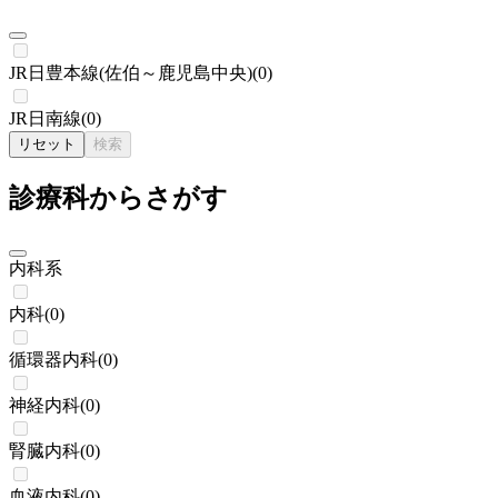
JR日豊本線(佐伯～鹿児島中央)
(
0
)
JR日南線
(
0
)
リセット
検索
診療科からさがす
内科系
内科
(
0
)
循環器内科
(
0
)
神経内科
(
0
)
腎臓内科
(
0
)
血液内科
(
0
)