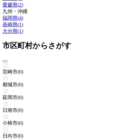
愛媛県
(
2
)
九州・沖縄
福岡県
(
4
)
長崎県
(
1
)
大分県
(
1
)
市区町村からさがす
宮崎市
(
0
)
都城市
(
0
)
延岡市
(
0
)
日南市
(
0
)
小林市
(
0
)
日向市
(
0
)