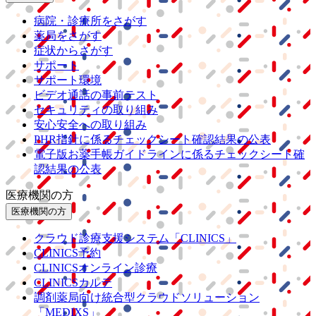
病院・診療所をさがす
薬局をさがす
症状からさがす
サポート
サポート環境
ビデオ通話の事前テスト
セキュリティの取り組み
安心安全への取り組み
PHR指針に係るチェックシート確認結果の公表
電子版お薬手帳ガイドラインに係るチェックシート確
認結果の公表
医療機関の方
医療機関の方
クラウド診療
支援システム
「CLINICS」
CLINICS予約
CLINICSオンライン診療
CLINICSカルテ
調剤薬局向け統合型クラウドソリューション
「MEDIXS」