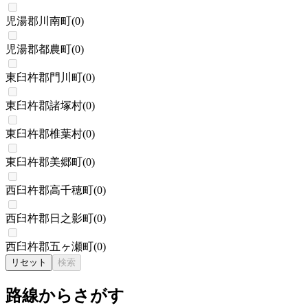
児湯郡川南町
(
0
)
児湯郡都農町
(
0
)
東臼杵郡門川町
(
0
)
東臼杵郡諸塚村
(
0
)
東臼杵郡椎葉村
(
0
)
東臼杵郡美郷町
(
0
)
西臼杵郡高千穂町
(
0
)
西臼杵郡日之影町
(
0
)
西臼杵郡五ヶ瀬町
(
0
)
リセット
検索
路線からさがす