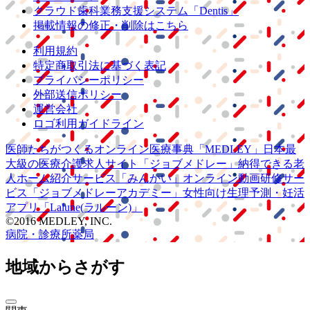
クラウド歯科業務
支援システム
「Dentis」
掲載情報の修正・削除はこちら
利用規約
特定商取引法に基づく表記
プライバシーポリシー
外部送信ポリシー
運営会社
ロゴ利用ガイドライン
医師たちがつくる
オンライン医療事典
「MEDLEY」
日本最
大級の
医療介護求人サイト
「ジョブメドレー」
納得できる
老
人ホーム紹介サービス
「みんかい」
オンライン
動画研修サー
ビス
「ジョブメドレー
アカデミー」
女性向け
生理予測・妊活
アプリ
「Lalune(ラルーン)」
©2016 MEDLEY, INC.
病院・診療所
薬局
地域からさがす