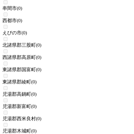
串間市
(
0
)
西都市
(
0
)
えびの市
(
0
)
北諸県郡三股町
(
0
)
西諸県郡高原町
(
0
)
東諸県郡国富町
(
0
)
東諸県郡綾町
(
0
)
児湯郡高鍋町
(
0
)
児湯郡新富町
(
0
)
児湯郡西米良村
(
0
)
児湯郡木城町
(
0
)