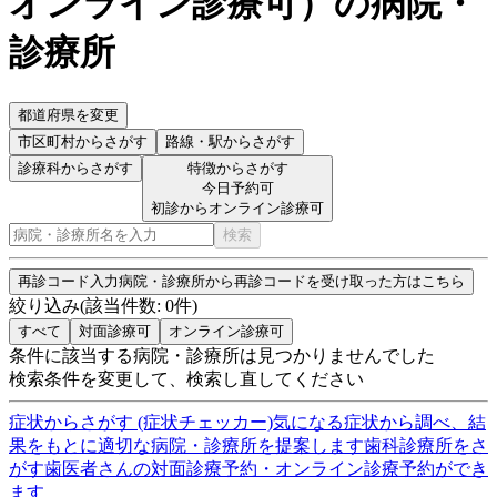
オンライン診療可
）
の病院・
診療所
都道府県を変更
市区町村
からさがす
路線・駅
からさがす
診療科からさがす
特徴からさがす
今日予約可
初診からオンライン診療可
検索
再診コード入力
病院・診療所から再診コードを受け取った方はこちら
絞り込み
(該当件数:
0
件)
すべて
対面診療可
オンライン診療可
条件に該当する病院・診療所は見つかりませんでした
検索条件を変更して、検索し直してください
症状からさがす (症状チェッカー)
気になる症状から調べ、結
果をもとに適切な病院・診療所を提案します
歯科診療所をさ
がす
歯医者さんの対面診療予約・オンライン診療予約ができ
ます