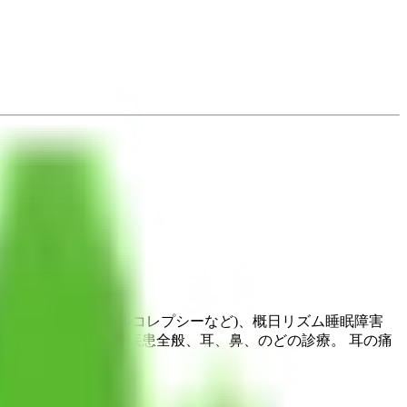
眠(日中の眠気、ナルコレプシーなど)、概日リズム睡眠障害
また、耳鼻いんこう科疾患全般、耳、鼻、のどの診療。 耳の痛