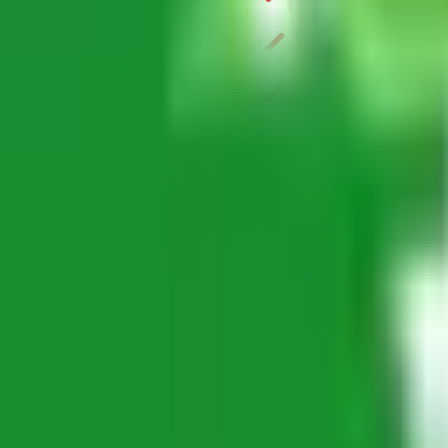
S」
級の
医療介護求人サイト
「ジョブメドレー」
納得できる
老人ホ
リ
「Lalune(ラルーン)」