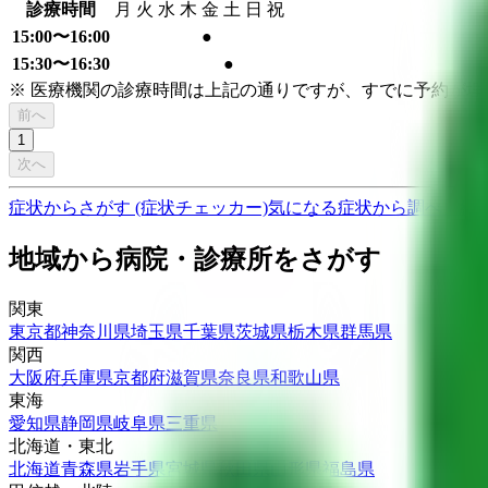
診療時間
月
火
水
木
金
土
日
祝
15:00〜16:00
●
15:30〜16:30
●
※ 医療機関の診療時間は上記の通りですが、すでに予約が
前へ
1
次へ
症状からさがす (症状チェッカー)
気になる症状から調べ、結
地域から病院・診療所をさがす
関東
東京都
神奈川県
埼玉県
千葉県
茨城県
栃木県
群馬県
関西
大阪府
兵庫県
京都府
滋賀県
奈良県
和歌山県
東海
愛知県
静岡県
岐阜県
三重県
北海道・東北
北海道
青森県
岩手県
宮城県
秋田県
山形県
福島県