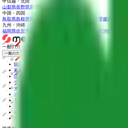
甲信越・北陸
山梨県
長野県
新潟県
富山県
石川県
福井県
中国・四国
鳥取県
島根県
岡山県
広島県
山口県
徳島県
香川県
愛媛県
高知県
九州・沖縄
福岡県
佐賀県
長崎県
熊本県
大分県
宮崎県
鹿児島県
沖縄県
一般の方
一般の方
病院・診療所をさがす
薬局をさがす
症状からさがす
サポート
サポート環境
ビデオ通話の事前テスト
セキュリティの取り組み
安心安全への取り組み
PHR指針に係るチェックシート確認結果の公表
電子版お薬手帳ガイドラインに係るチェックシート確認