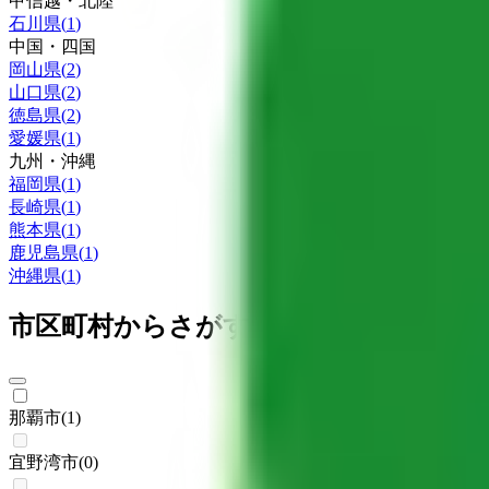
甲信越・北陸
石川県
(
1
)
中国・四国
岡山県
(
2
)
山口県
(
2
)
徳島県
(
2
)
愛媛県
(
1
)
九州・沖縄
福岡県
(
1
)
長崎県
(
1
)
熊本県
(
1
)
鹿児島県
(
1
)
沖縄県
(
1
)
市区町村からさがす
那覇市
(
1
)
宜野湾市
(
0
)