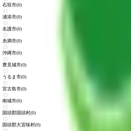
石垣市
(
0
)
浦添市
(
0
)
名護市
(
0
)
糸満市
(
0
)
沖縄市
(
0
)
豊見城市
(
0
)
うるま市
(
0
)
宮古島市
(
0
)
南城市
(
0
)
国頭郡国頭村
(
0
)
国頭郡大宜味村
(
0
)