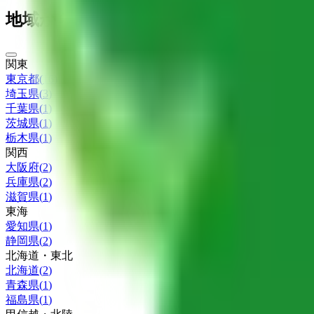
地域からさがす
関東
東京都
(
16
)
埼玉県
(
3
)
千葉県
(
1
)
茨城県
(
1
)
栃木県
(
1
)
関西
大阪府
(
2
)
兵庫県
(
2
)
滋賀県
(
1
)
東海
愛知県
(
1
)
静岡県
(
2
)
北海道・東北
北海道
(
2
)
青森県
(
1
)
福島県
(
1
)