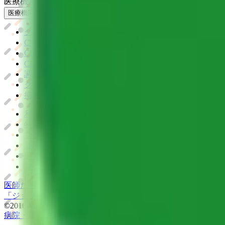
医療機関の方
医療機関の方
クラウド診療
支援システム
「CLINICS」
CLINICS予約
CLINICSオンライン診療
CLINICSカルテ
調剤薬局向け統合型クラウドソリューション
「MEDIX
クラウド歯科業務
支援システム
「Dentis」
掲載情報の修正・削除はこちら
利用規約
特定商取引法に基づく表記
プライバシーポリシー
外部送信ポリシー
運営会社
ロゴ利用ガイドライン
医師たちがつくる
オンライン医療事典
「MEDLEY」
日本最大
「ジョブメドレー
アカデミー」
女性向け
生理予測・妊活アプ
©2016 MEDLEY, INC.
病院・診療所
薬局