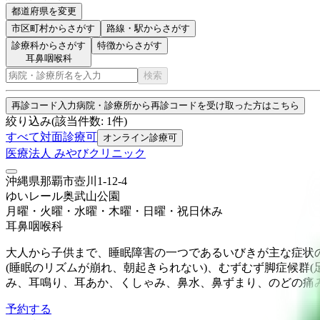
都道府県を変更
市区町村
からさがす
路線・駅
からさがす
診療科からさがす
特徴からさがす
耳鼻咽喉科
検索
再診コード入力
病院・診療所から再診コードを受け取った方はこちら
絞り込み
(該当件数:
1
件)
すべて
対面診療可
オンライン診療可
医療法人 みやびクリニック
沖縄県那覇市壺川1-12-4
ゆいレール
奥武山公園
月曜・火曜・水曜・木曜・日曜・祝日
休み
耳鼻咽喉科
大人から子供まで、睡眠障害の一つであるいびきが主な症状の
(睡眠のリズムが崩れ、朝起きられない)、むずむず脚症候群
み、耳鳴り、耳あか、くしゃみ、鼻水、鼻ずまり、のどの痛
予約する