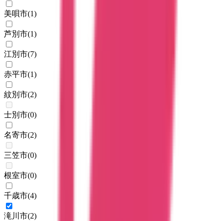
美唄市
(
1
)
芦別市
(
1
)
江別市
(
7
)
赤平市
(
1
)
紋別市
(
2
)
士別市
(
0
)
名寄市
(
2
)
三笠市
(
0
)
根室市
(
0
)
千歳市
(
4
)
滝川市
(
2
)