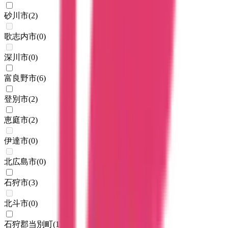
砂川市
(
2
)
歌志内市
(
0
)
深川市
(
0
)
富良野市
(
6
)
登別市
(
2
)
恵庭市
(
2
)
伊達市
(
0
)
北広島市
(
0
)
石狩市
(
3
)
北斗市
(
0
)
石狩郡当別町
(
1
)