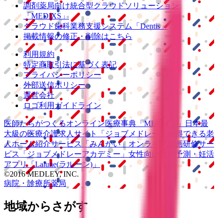
調剤薬局向け統合型クラウドソリューション
「MEDIXS」
クラウド歯科業務
支援システム
「Dentis」
掲載情報の修正・削除はこちら
利用規約
特定商取引法に基づく表記
プライバシーポリシー
外部送信ポリシー
運営会社
ロゴ利用ガイドライン
医師たちがつくる
オンライン医療事典
「MEDLEY」
日本最
大級の
医療介護求人サイト
「ジョブメドレー」
納得できる
老
人ホーム紹介サービス
「みんかい」
オンライン
動画研修サー
ビス
「ジョブメドレー
アカデミー」
女性向け
生理予測・妊活
アプリ
「Lalune(ラルーン)」
©2016 MEDLEY, INC.
病院・診療所
薬局
地域からさがす