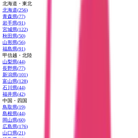
北海道・東北
北海道
(
256
)
青森県
(
77
)
岩手県
(
91
)
宮城県
(
122
)
秋田県
(
50
)
山形県
(
56
)
福島県
(
91
)
甲信越・北陸
山梨県
(
44
)
長野県
(
77
)
新潟県
(
101
)
富山県
(
128
)
石川県
(
44
)
福井県
(
42
)
中国・四国
鳥取県
(
19
)
島根県
(
44
)
岡山県
(
60
)
広島県
(
176
)
山口県
(
21
)