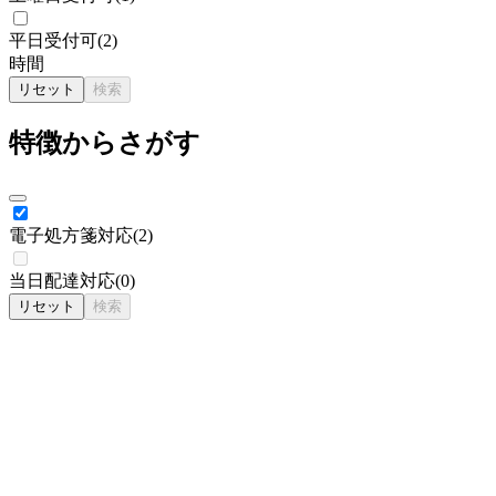
平日受付可
(
2
)
時間
リセット
検索
特徴からさがす
電子処方箋対応
(
2
)
当日配達対応
(
0
)
リセット
検索