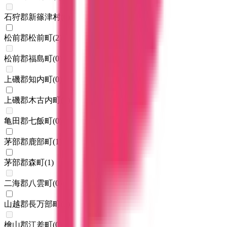
石狩郡新篠津村
(
0
)
松前郡松前町
(
2
)
松前郡福島町
(
0
)
上磯郡知内町
(
0
)
上磯郡木古内町
(
1
)
亀田郡七飯町
(
0
)
茅部郡鹿部町
(
1
)
茅部郡森町
(
1
)
二海郡八雲町
(
0
)
山越郡長万部町
(
1
)
檜山郡江差町
(
0
)