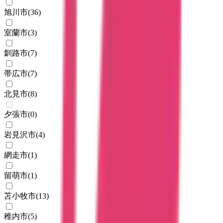
旭川市
(
36
)
室蘭市
(
3
)
釧路市
(
7
)
帯広市
(
7
)
北見市
(
8
)
夕張市
(
0
)
岩見沢市
(
4
)
網走市
(
1
)
留萌市
(
1
)
苫小牧市
(
13
)
稚内市
(
5
)