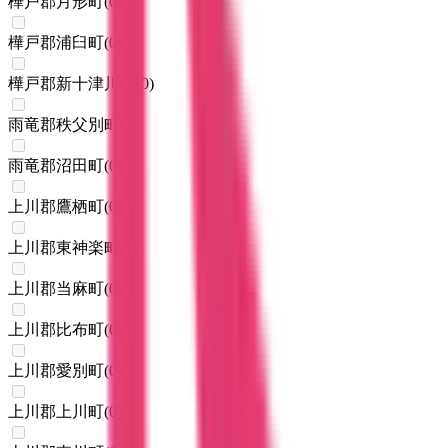
樺戸郡月形町
(
0
)
樺戸郡浦臼町
(
0
)
樺戸郡新十津川町
(
0
)
雨竜郡秩父別町
(
0
)
雨竜郡沼田町
(
0
)
上川郡鷹栖町
(
0
)
上川郡東神楽町
(
0
)
上川郡当麻町
(
0
)
上川郡比布町
(
0
)
上川郡愛別町
(
0
)
上川郡上川町
(
0
)