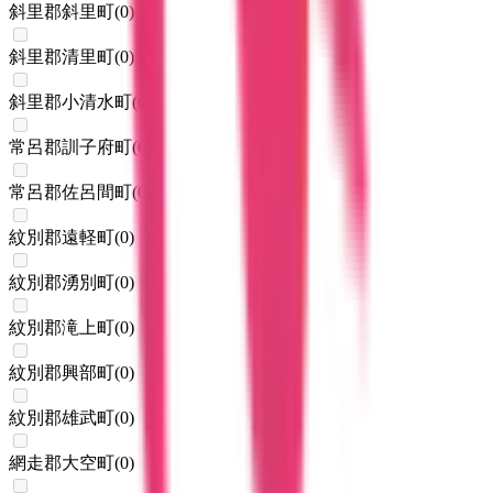
斜里郡斜里町
(
0
)
斜里郡清里町
(
0
)
斜里郡小清水町
(
0
)
常呂郡訓子府町
(
0
)
常呂郡佐呂間町
(
0
)
紋別郡遠軽町
(
0
)
紋別郡湧別町
(
0
)
紋別郡滝上町
(
0
)
紋別郡興部町
(
0
)
紋別郡雄武町
(
0
)
網走郡大空町
(
0
)