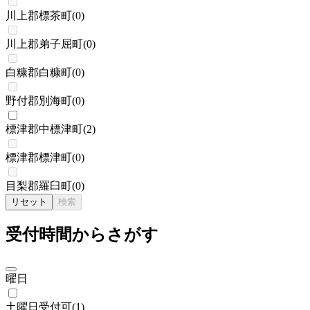
川上郡標茶町
(
0
)
川上郡弟子屈町
(
0
)
白糠郡白糠町
(
0
)
野付郡別海町
(
0
)
標津郡中標津町
(
2
)
標津郡標津町
(
0
)
目梨郡羅臼町
(
0
)
リセット
検索
受付時間からさがす
曜日
土曜日受付可
(
1
)