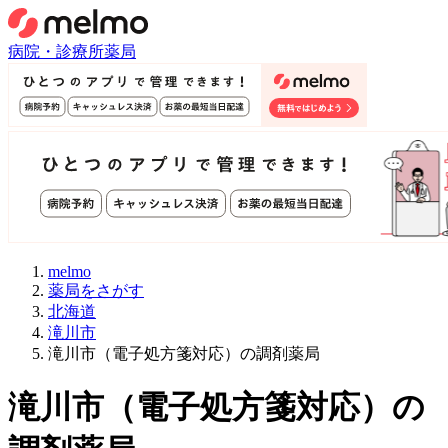
病院・診療所
薬局
melmo
薬局をさがす
北海道
滝川市
滝川市（電子処方箋対応）の調剤薬局
滝川市
（
電子処方箋対応
）
の