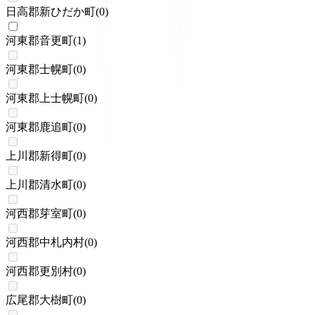
日高郡新ひだか町
(
0
)
河東郡音更町
(
1
)
河東郡士幌町
(
0
)
河東郡上士幌町
(
0
)
河東郡鹿追町
(
0
)
上川郡新得町
(
0
)
上川郡清水町
(
0
)
河西郡芽室町
(
0
)
河西郡中札内村
(
0
)
河西郡更別村
(
0
)
広尾郡大樹町
(
0
)