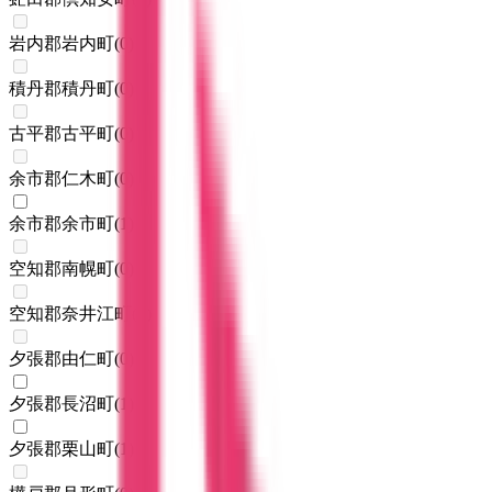
岩内郡岩内町
(
0
)
積丹郡積丹町
(
0
)
古平郡古平町
(
0
)
余市郡仁木町
(
0
)
余市郡余市町
(
1
)
空知郡南幌町
(
0
)
空知郡奈井江町
(
0
)
夕張郡由仁町
(
0
)
夕張郡長沼町
(
1
)
夕張郡栗山町
(
1
)