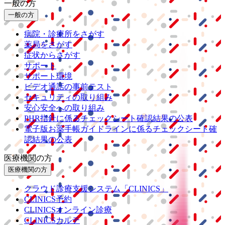
一般の方
一般の方
病院・診療所をさがす
薬局をさがす
症状からさがす
サポート
サポート環境
ビデオ通話の事前テスト
セキュリティの取り組み
安心安全への取り組み
PHR指針に係るチェックシート確認結果の公表
電子版お薬手帳ガイドラインに係るチェックシート確
認結果の公表
医療機関の方
医療機関の方
クラウド診療
支援システム
「CLINICS」
CLINICS予約
CLINICSオンライン診療
CLINICSカルテ