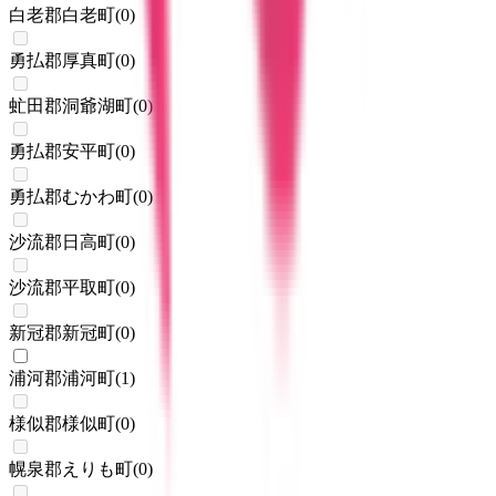
白老郡白老町
(
0
)
勇払郡厚真町
(
0
)
虻田郡洞爺湖町
(
0
)
勇払郡安平町
(
0
)
勇払郡むかわ町
(
0
)
沙流郡日高町
(
0
)
沙流郡平取町
(
0
)
新冠郡新冠町
(
0
)
浦河郡浦河町
(
1
)
様似郡様似町
(
0
)
幌泉郡えりも町
(
0
)