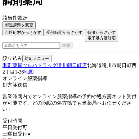
調剤薬局
該当件数
2
件
都道府県を変更
市区町村からさがす
受付時間からさがす
特徴からさがす
電子処方箋対応
検索
絞り込み
対応メニュー
調剤薬局ツルハドラッグ滝川朝日町店
北海道滝川市朝日町西
2丁目1-36
地図
オンライン服薬指導
処方箋送信
営業時間内でオンライン服薬指導の予約や処方箋ネット受付
が可能です。どの病院の処方箋でも当薬局へお任せくださ
い！
受付時間
平日受付可
土曜日受付可