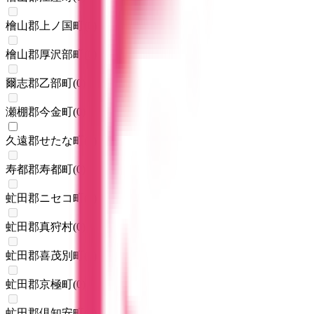
檜山郡上ノ国町
(
0
)
檜山郡厚沢部町
(
0
)
爾志郡乙部町
(
0
)
瀬棚郡今金町
(
0
)
久遠郡せたな町
(
1
)
寿都郡寿都町
(
0
)
虻田郡ニセコ町
(
0
)
虻田郡真狩村
(
0
)
虻田郡喜茂別町
(
0
)
虻田郡京極町
(
0
)
虻田郡倶知安町
(
0
)