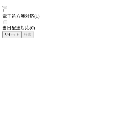
電子処方箋対応
(
1
)
当日配達対応
(
0
)
リセット
検索