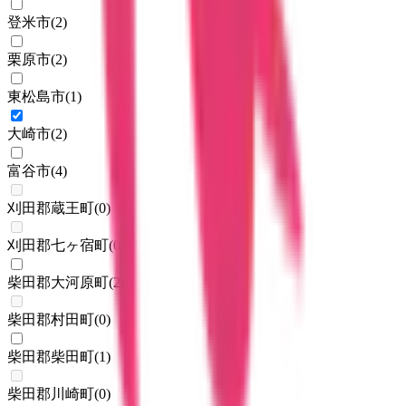
登米市
(
2
)
栗原市
(
2
)
東松島市
(
1
)
大崎市
(
2
)
富谷市
(
4
)
刈田郡蔵王町
(
0
)
刈田郡七ヶ宿町
(
0
)
柴田郡大河原町
(
2
)
柴田郡村田町
(
0
)
柴田郡柴田町
(
1
)
柴田郡川崎町
(
0
)