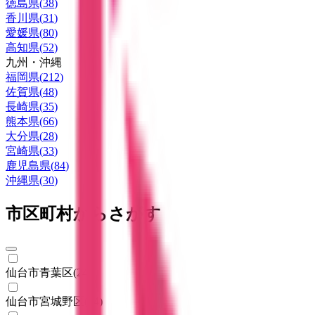
徳島県
(
38
)
香川県
(
31
)
愛媛県
(
80
)
高知県
(
52
)
九州・沖縄
福岡県
(
212
)
佐賀県
(
48
)
長崎県
(
35
)
熊本県
(
66
)
大分県
(
28
)
宮崎県
(
33
)
鹿児島県
(
84
)
沖縄県
(
30
)
市区町村からさがす
仙台市青葉区
(
24
)
仙台市宮城野区
(
14
)