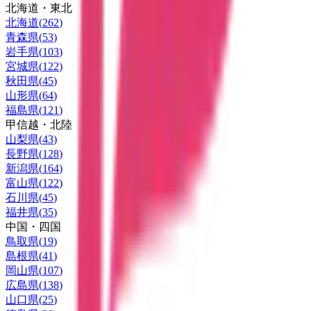
北海道・東北
北海道
(
262
)
青森県
(
53
)
岩手県
(
103
)
宮城県
(
122
)
秋田県
(
45
)
山形県
(
64
)
福島県
(
121
)
甲信越・北陸
山梨県
(
43
)
長野県
(
128
)
新潟県
(
164
)
富山県
(
122
)
石川県
(
45
)
福井県
(
35
)
中国・四国
鳥取県
(
19
)
島根県
(
41
)
岡山県
(
107
)
広島県
(
138
)
山口県
(
25
)