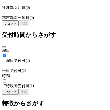
牡鹿郡女川町
(
0
)
本吉郡南三陸町
(
0
)
リセット
検索
受付時間からさがす
曜日
土曜日受付可
(
2
)
平日受付可
(
2
)
時間
17時以降受付可
(
1
)
リセット
検索
特徴からさがす