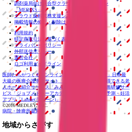
調剤薬局向け統合型クラウドソリューション
「MEDIXS」
クラウド歯科業務
支援システム
「Dentis」
掲載情報の修正・削除はこちら
利用規約
特定商取引法に基づく表記
プライバシーポリシー
外部送信ポリシー
運営会社
ロゴ利用ガイドライン
医師たちがつくる
オンライン医療事典
「MEDLEY」
日本最
大級の
医療介護求人サイト
「ジョブメドレー」
納得できる
老
人ホーム紹介サービス
「みんかい」
オンライン
動画研修サー
ビス
「ジョブメドレー
アカデミー」
女性向け
生理予測・妊活
アプリ
「Lalune(ラルーン)」
©2016 MEDLEY, INC.
病院・診療所
薬局
地域からさがす