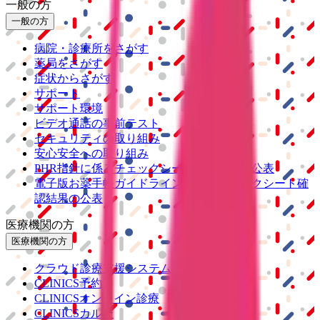
一般の方
一般の方
病院・診療所をさがす
薬局をさがす
症状からさがす
サポート
サポート環境
ビデオ通話の事前テスト
セキュリティの取り組み
安心安全への取り組み
PHR指針に係るチェックシート確認結果の公表
電子版お薬手帳ガイドラインに係るチェックシート確
認結果の公表
医療機関の方
医療機関の方
クラウド診療
支援システム
「CLINICS」
CLINICS予約
CLINICSオンライン診療
CLINICSカルテ