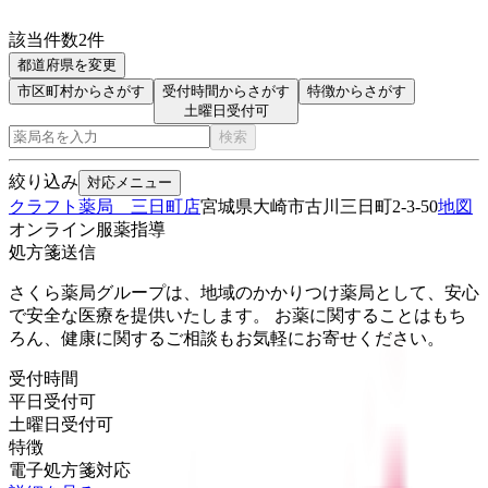
該当件数
2
件
都道府県を変更
市区町村からさがす
受付時間からさがす
特徴からさがす
土曜日受付可
検索
絞り込み
対応メニュー
クラフト薬局 三日町店
宮城県大崎市古川三日町2-3-50
地図
オンライン服薬指導
処方箋送信
さくら薬局グループは、地域のかかりつけ薬局として、安心
で安全な医療を提供いたします。 お薬に関することはもち
ろん、健康に関するご相談もお気軽にお寄せください。
受付時間
平日受付可
土曜日受付可
特徴
電子処方箋対応