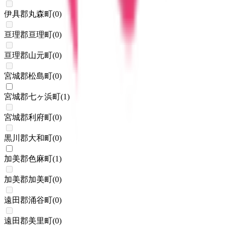
伊具郡丸森町
(
0
)
亘理郡亘理町
(
0
)
亘理郡山元町
(
0
)
宮城郡松島町
(
0
)
宮城郡七ヶ浜町
(
1
)
宮城郡利府町
(
0
)
黒川郡大和町
(
0
)
加美郡色麻町
(
1
)
加美郡加美町
(
0
)
遠田郡涌谷町
(
0
)
遠田郡美里町
(
0
)