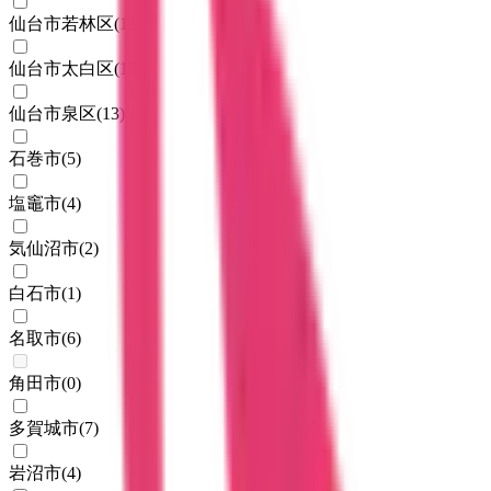
仙台市若林区
(
11
)
仙台市太白区
(
15
)
仙台市泉区
(
13
)
石巻市
(
5
)
塩竈市
(
4
)
気仙沼市
(
2
)
白石市
(
1
)
名取市
(
6
)
角田市
(
0
)
多賀城市
(
7
)
岩沼市
(
4
)