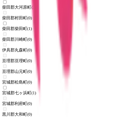
柴田郡大河原町
(
2
)
柴田郡村田町
(
0
)
柴田郡柴田町
(
1
)
柴田郡川崎町
(
0
)
伊具郡丸森町
(
0
)
亘理郡亘理町
(
0
)
亘理郡山元町
(
0
)
宮城郡松島町
(
0
)
宮城郡七ヶ浜町
(
1
)
宮城郡利府町
(
0
)
黒川郡大和町
(
0
)