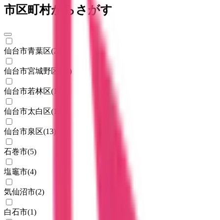
市区町村からさがす
仙台市青葉区
(
24
)
仙台市宮城野区
(
14
)
仙台市若林区
(
11
)
仙台市太白区
(
15
)
仙台市泉区
(
13
)
石巻市
(
5
)
塩竈市
(
4
)
気仙沼市
(
2
)
白石市
(
1
)