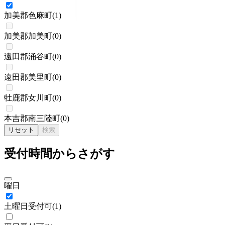
加美郡色麻町
(
1
)
加美郡加美町
(
0
)
遠田郡涌谷町
(
0
)
遠田郡美里町
(
0
)
牡鹿郡女川町
(
0
)
本吉郡南三陸町
(
0
)
リセット
検索
受付時間からさがす
曜日
土曜日受付可
(
1
)