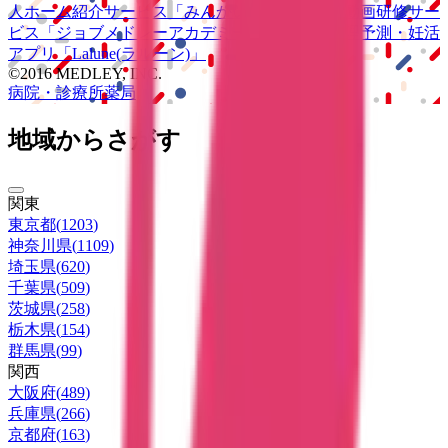
人ホーム紹介サービス
「みんかい」
オンライン
動画研修サー
ビス
「ジョブメドレー
アカデミー」
女性向け
生理予測・妊活
アプリ
「Lalune(ラルーン)」
©2016 MEDLEY, INC.
病院・診療所
薬局
地域からさがす
関東
東京都
(
1203
)
神奈川県
(
1109
)
埼玉県
(
620
)
千葉県
(
509
)
茨城県
(
258
)
栃木県
(
154
)
群馬県
(
99
)
関西
大阪府
(
489
)
兵庫県
(
266
)
京都府
(
163
)