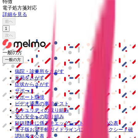
特徴
電子処方箋対応
詳細を見る
前へ
1
次へ
一般の方
一般の方
病院・診療所をさがす
薬局をさがす
症状からさがす
サポート
サポート環境
ビデオ通話の事前テスト
セキュリティの取り組み
安心安全への取り組み
PHR指針に係るチェックシート確認結果の公表
電子版お薬手帳ガイドラインに係るチェックシート確
認結果の公表