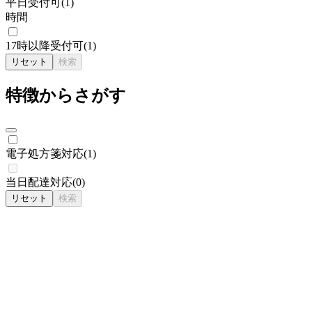
平日受付可
(
1
)
時間
17時以降受付可
(
1
)
リセット
検索
特徴からさがす
電子処方箋対応
(
1
)
当日配達対応
(
0
)
リセット
検索