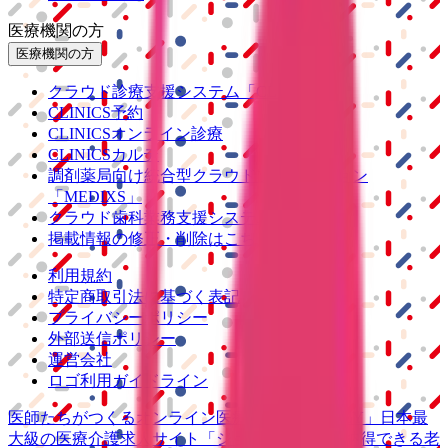
医療機関の方
医療機関の方
クラウド診療
支援システム
「CLINICS」
CLINICS予約
CLINICSオンライン診療
CLINICSカルテ
調剤薬局向け統合型クラウドソリューション
「MEDIXS」
クラウド歯科業務
支援システム
「Dentis」
掲載情報の修正・削除はこちら
利用規約
特定商取引法に基づく表記
プライバシーポリシー
外部送信ポリシー
運営会社
ロゴ利用ガイドライン
医師たちがつくる
オンライン医療事典
「MEDLEY」
日本最
大級の
医療介護求人サイト
「ジョブメドレー」
納得できる
老