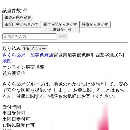
該当件数
1
件
都道府県を変更
市区町村からさがす
受付時間からさがす
特徴からさがす
土曜日受付可
検索
絞り込み
対応メニュー
さくら薬局 加美色麻店
宮城県加美郡色麻町四竃字瀧107-1
地図
オンライン服薬指導
処方箋送信
さくら薬局グループは、地域のかかりつけ薬局として、安心
で安全な医療を提供いたします。 お薬に関することはもち
ろん、健康に関するご相談もお気軽にお寄せください。
受付時間
平日受付可
土曜日受付可
17時以降受付可