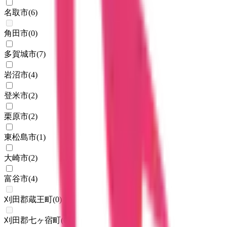
名取市
(
6
)
角田市
(
0
)
多賀城市
(
7
)
岩沼市
(
4
)
登米市
(
2
)
栗原市
(
2
)
東松島市
(
1
)
大崎市
(
2
)
富谷市
(
4
)
刈田郡蔵王町
(
0
)
刈田郡七ヶ宿町
(
0
)