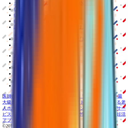
クラウド診療
支援システム
「CLINICS」
CLINICS予約
CLINICSオンライン診療
CLINICSカルテ
調剤薬局向け統合型クラウドソリューション
「MEDIXS」
クラウド歯科業務
支援システム
「Dentis」
掲載情報の修正・削除はこちら
利用規約
特定商取引法に基づく表記
プライバシーポリシー
外部送信ポリシー
運営会社
ロゴ利用ガイドライン
医師たちがつくる
オンライン医療事典
「MEDLEY」
日本最
大級の
医療介護求人サイト
「ジョブメドレー」
納得できる
老
人ホーム紹介サービス
「みんかい」
オンライン
動画研修サー
ビス
「ジョブメドレー
アカデミー」
女性向け
生理予測・妊活
アプリ
「Lalune(ラルーン)」
©2016 MEDLEY, INC.