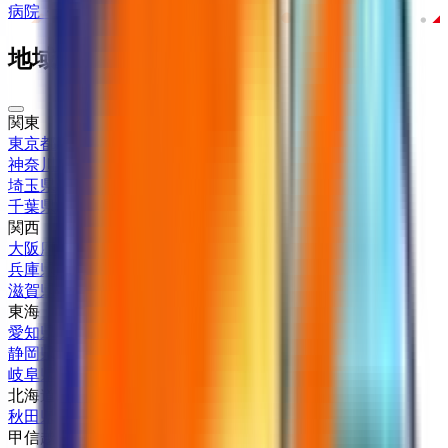
病院・診療所
薬局
地域からさがす
関東
東京都
(
16
)
神奈川県
(
2
)
埼玉県
(
2
)
千葉県
(
1
)
関西
大阪府
(
6
)
兵庫県
(
3
)
滋賀県
(
1
)
東海
愛知県
(
2
)
静岡県
(
2
)
岐阜県
(
1
)
北海道・東北
秋田県
(
1
)
甲信越・北陸