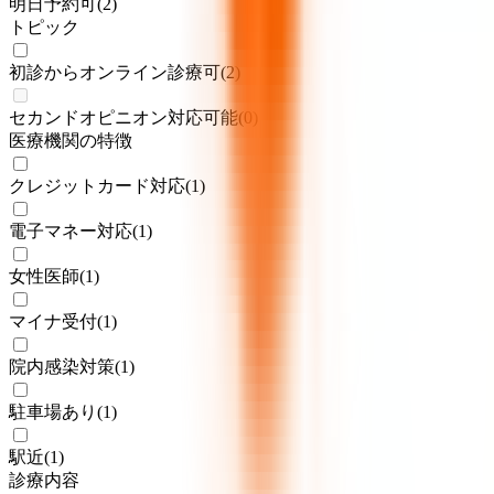
明日予約可
(
2
)
トピック
初診からオンライン診療可
(
2
)
セカンドオピニオン対応可能
(
0
)
医療機関の特徴
クレジットカード対応
(
1
)
電子マネー対応
(
1
)
女性医師
(
1
)
マイナ受付
(
1
)
院内感染対策
(
1
)
駐車場あり
(
1
)
駅近
(
1
)
診療内容