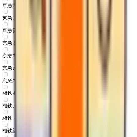
東急大井町線
(
0
)
東急こどもの国線
(
0
)
東急新横浜線
(
0
)
京急本線
(
0
)
京急大師線
(
0
)
京急逗子線
(
0
)
京急久里浜線
(
0
)
相鉄本線
(
0
)
相鉄いずみ野線
(
0
)
相鉄・JR直通線
(
0
)
相鉄新横浜線
(
0
)