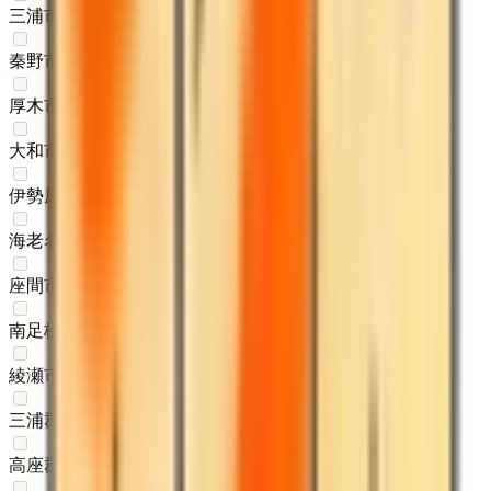
三浦市
(
0
)
秦野市
(
0
)
厚木市
(
0
)
大和市
(
0
)
伊勢原市
(
0
)
海老名市
(
0
)
座間市
(
0
)
南足柄市
(
0
)
綾瀬市
(
0
)
三浦郡葉山町
(
0
)
高座郡寒川町
(
0
)