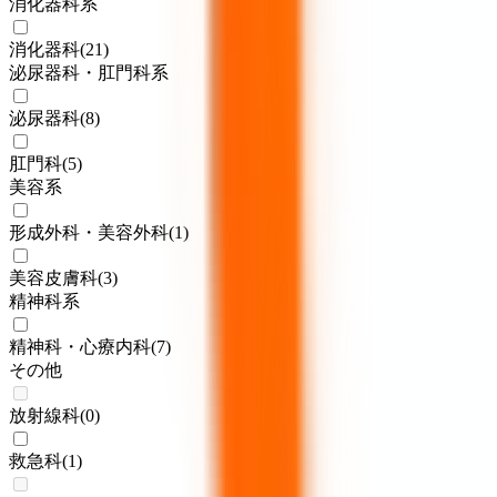
消化器科系
消化器科
(
21
)
泌尿器科・肛門科系
泌尿器科
(
8
)
肛門科
(
5
)
美容系
形成外科・美容外科
(
1
)
美容皮膚科
(
3
)
精神科系
精神科・心療内科
(
7
)
その他
放射線科
(
0
)
救急科
(
1
)