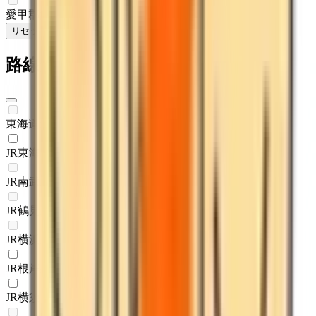
愛甲郡清川村
(
0
)
リセット
検索
路線からさがす
東海道新幹線
(
0
)
JR東海道本線(東京～熱海)
(
1
)
JR南武線
(
0
)
JR鶴見線
(
0
)
JR横浜線
(
0
)
JR根岸線
(
1
)
JR横須賀線
(
1
)