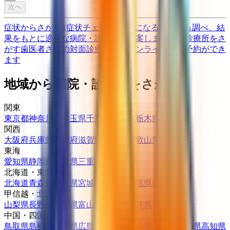
次へ
症状からさがす (症状チェッカー)
気になる症状から調べ、結
果をもとに適切な病院・診療所を提案します
歯科診療所をさ
がす
歯医者さんの対面診療予約・オンライン診療予約ができ
ます
地域から病院・診療所をさがす
関東
東京都
神奈川県
埼玉県
千葉県
茨城県
栃木県
群馬県
関西
大阪府
兵庫県
京都府
滋賀県
奈良県
和歌山県
東海
愛知県
静岡県
岐阜県
三重県
北海道・東北
北海道
青森県
岩手県
宮城県
秋田県
山形県
福島県
甲信越・北陸
山梨県
長野県
新潟県
富山県
石川県
福井県
中国・四国
鳥取県
島根県
岡山県
広島県
山口県
徳島県
香川県
愛媛県
高知県