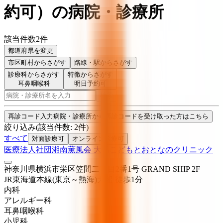
約可
）
の病院・診療所
該当件数
2
件
都道府県を変更
市区町村
からさがす
路線・駅
からさがす
診療科からさがす
特徴からさがす
耳鼻咽喉科
明日予約可
検索
再診コード入力
病院・診療所から再診コードを受け取った方はこちら
絞り込み
(該当件数:
2
件)
すべて
対面診療可
オンライン診療可
医療法人社団湘南薫風会 大船こどもとおとなのクリニック
神奈川県横浜市栄区笠間二丁目2番1号 GRAND SHIP 2F
JR東海道本線(東京～熱海)
大船
徒歩
1
分
内科
アレルギー科
耳鼻咽喉科
小児科