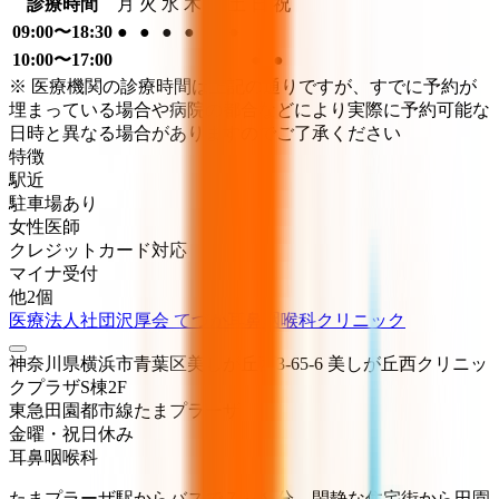
診療時間
月
火
水
木
金
土
日
祝
09:00〜18:30
●
●
●
●
●
●
10:00〜17:00
●
●
※ 医療機関の診療時間は上記の通りですが、すでに予約が
埋まっている場合や病院の都合などにより実際に予約可能な
日時と異なる場合がありますのでご了承ください
特徴
駅近
駐車場あり
女性医師
クレジットカード対応
マイナ受付
他
2
個
医療法人社団沢厚会 てづか耳鼻咽喉科クリニック
神奈川県横浜市青葉区美しが丘西3-65-6 美しが丘西クリニッ
クプラザS棟2F
東急田園都市線
たまプラーザ
金曜・祝日
休み
耳鼻咽喉科
たまプラーザ駅からバスで７～８分、閑静な住宅街から田園