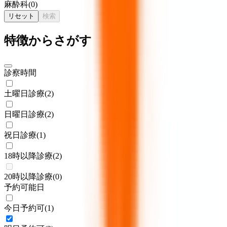
麻酔科
(
0
)
リセット
検索
特徴からさがす
診察時間
土曜日診療
(
2
)
日曜日診療
(
2
)
祝日診療
(
1
)
18時以降診療
(
2
)
20時以降診療
(
0
)
予約可能日
今日予約可
(
1
)