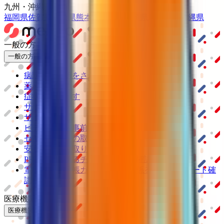
九州・沖縄
福岡県
佐賀県
長崎県
熊本県
大分県
宮崎県
鹿児島県
沖縄県
一般の方
一般の方
病院・診療所をさがす
薬局をさがす
症状からさがす
サポート
サポート環境
ビデオ通話の事前テスト
セキュリティの取り組み
安心安全への取り組み
PHR指針に係るチェックシート確認結果の公表
電子版お薬手帳ガイドラインに係るチェックシート確
認結果の公表
医療機関の方
医療機関の方