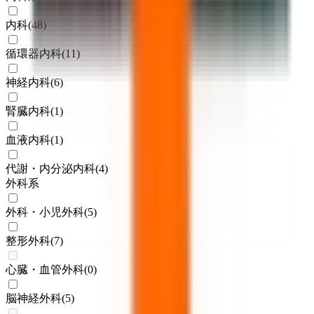
内科
(
48
)
循環器内科
(
11
)
神経内科
(
6
)
腎臓内科
(
1
)
血液内科
(
1
)
代謝・内分泌内科
(
4
)
外科系
外科・小児外科
(
5
)
整形外科
(
7
)
心臓・血管外科
(
0
)
脳神経外科
(
5
)