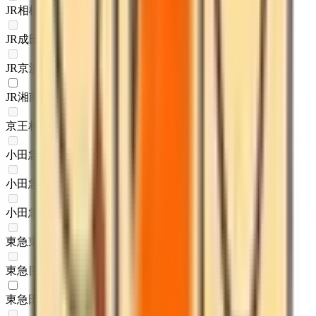
JR相模線
(
0
)
JR成田エクスプレス
(
0
)
JR京浜東北線
(
0
)
JR湘南新宿ライン
(
1
)
京王相模原線
(
0
)
小田急線
(
0
)
小田急江ノ島線
(
0
)
小田急多摩線
(
0
)
東急東横線
(
0
)
東急目黒線
(
0
)
東急田園都市線
(
1
)