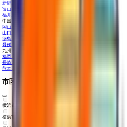
新潟県
(
1
)
富山県
(
1
)
福井県
(
1
)
中国・四国
岡山県
(
1
)
山口県
(
1
)
徳島県
(
1
)
愛媛県
(
1
)
九州・沖縄
福岡県
(
1
)
長崎県
(
1
)
熊本県
(
1
)
市区町村からさがす
横浜市鶴見区
(
0
)
横浜市神奈川区
(
0
)