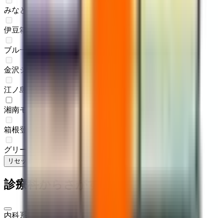
みなとみらい線
(
0
)
伊豆箱根鉄道大雄山線
(
0
)
ブルーライン
(
0
)
金沢シーサイドライン
(
0
)
江ノ島電鉄線
(
0
)
湘南モノレール
(
1
)
箱根登山鉄道鉄道線
(
0
)
グリーンライン
(
0
)
リセット
検索
診療科からさがす
内科系