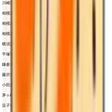
川崎市麻生区
(
0
)
相模原市緑区
(
0
)
相模原市中央区
(
0
)
相模原市南区
(
0
)
横須賀市
(
0
)
平塚市
(
0
)
鎌倉市
(
0
)
藤沢市
(
0
)
小田原市
(
0
)
茅ヶ崎市
(
0
)
逗子市
(
0
)