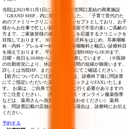
当院は2021年11月1日に、JR大船駅笠間口直結の商業施設
「GRAND SHIP」内に開業致しました。 「子育て世代のた
めのファミリークリニック」をコンセプトとしており、お子
様からお仕事で忙しい親御様、健康面で不安の多いご高齢の
方まで、ご家族皆様の健康な暮らしを応援するクリニックを
目指しております。 365日診療の小児科をはじめ、耳鼻咽喉
科・内科・アレルギー科・小児耳鼻咽喉科と幅広い診療科目
を揃えております。 平日・土曜日は朝9:00から18:30まで、
日曜・祝日も10:00から17:00まで診療しています。 （※医師
の出勤状況により、休診日・診察時間の短縮が御座います。
詳しくは当院HP、または公式LINEにてご確認ください。）
【処方についてのご注意】 処方箋は、診療終了後に問診票
にてご指定いただいた薬局へクリニックよりFAXいたしま
す。 お薬は、ご自身で薬局へ取りに行く必要がありますの
でご注意ください。 （配送サービス・オンライン服薬指導
などは、薬局さんへ個別にお問い合わせください） 薬局
を、問診票記載の店舗から変更する場合は、診療時にお伝え
ください。
予約する