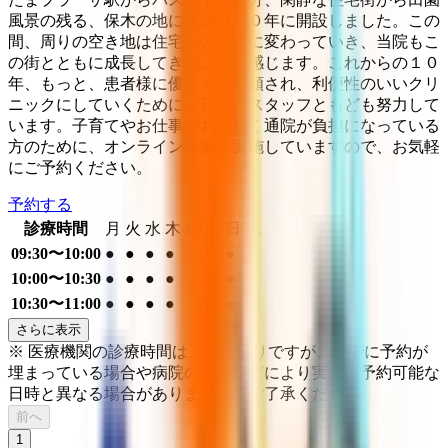
風景の残る、保木の地に、２０００年に開設しました。この
間、周りの空き地は住宅へと徐々に変わっていき、当院もこ
の街とともに成長してきたことを感じます。これからの１０
年、もっと、患者様に優しく、信頼され、利便性のいいクリ
ニックにしていくために、日々、スタッフともども努力して
います。子育てやお仕事がお忙しく通院が負担になっている
方のために、オンライン診療を実施していますので、お気軽
にご予約ください。
予約する
診療時間
月
火
水
木
金
土
日
祝
09:30〜10:00
●
●
●
●
●
●
10:00〜10:30
●
●
●
●
●
●
10:30〜11:00
●
●
●
●
●
●
さらに表示
※ 医療機関の診療時間は上記の通りですが、すでに予約が
埋まっている場合や病院の都合などにより実際に予約可能な
日時と異なる場合がありますのでご了承ください
前へ
1