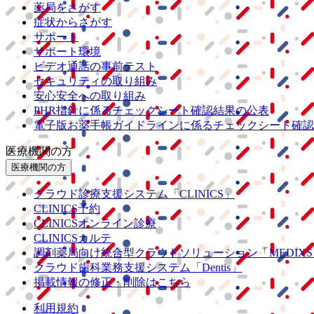
薬局をさがす
症状からさがす
サポート
サポート環境
ビデオ通話の事前テスト
セキュリティの取り組み
安心安全への取り組み
PHR指針に係るチェックシート確認結果の公表
電子版お薬手帳ガイドラインに係るチェックシート確認
医療機関の方
医療機関の方
クラウド診療
支援システム
「CLINICS」
CLINICS予約
CLINICSオンライン診療
CLINICSカルテ
調剤薬局向け統合型クラウドソリューション
「MEDIX
クラウド歯科業務
支援システム
「Dentis」
掲載情報の修正・削除はこちら
利用規約