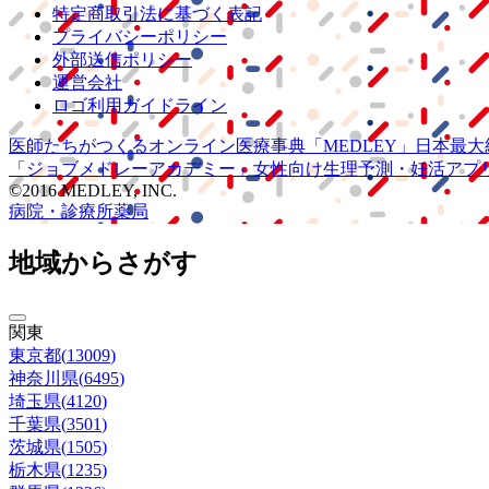
特定商取引法に基づく表記
プライバシーポリシー
外部送信ポリシー
運営会社
ロゴ利用ガイドライン
医師たちがつくる
オンライン医療事典
「MEDLEY」
日本最大
「ジョブメドレー
アカデミー」
女性向け
生理予測・妊活アプ
©2016 MEDLEY, INC.
病院・診療所
薬局
地域からさがす
関東
東京都
(
13009
)
神奈川県
(
6495
)
埼玉県
(
4120
)
千葉県
(
3501
)
茨城県
(
1505
)
栃木県
(
1235
)