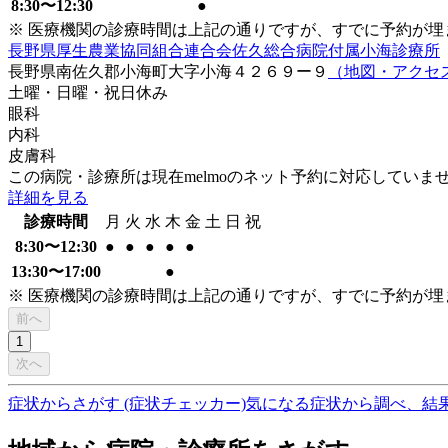
8:30〜12:30
●
※ 医療機関の診療時間は上記の通りですが、すでに予約が
長野県厚生農業協同組合連合会佐久総合病院付属小海診療所
長野県南佐久郡小海町大字小海４２６９ー９
（地図・アクセ
土曜・日曜・祝日
休み
眼科
内科
皮膚科
この病院・診療所は現在melmoのネット予約に対応していま
詳細を見る
診療時間
月
火
水
木
金
土
日
祝
8:30〜12:30
●
●
●
●
●
13:30〜17:00
●
※ 医療機関の診療時間は上記の通りですが、すでに予約が
前へ
1
次へ
症状からさがす (症状チェッカー)
気になる症状から調べ、結