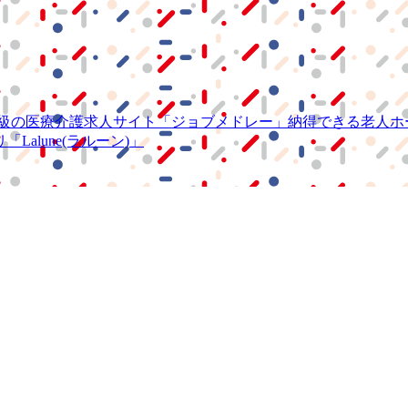
級の
医療介護求人サイト
「ジョブメドレー」
納得できる
老人ホ
リ
「Lalune(ラルーン)」