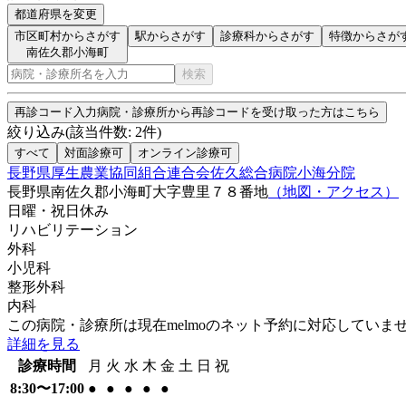
都道府県を変更
市区町村からさがす
駅からさがす
診療科からさがす
特徴からさが
南佐久郡小海町
検索
再診コード入力
病院・診療所から再診コードを受け取った方はこちら
絞り込み
(該当件数:
2
件)
すべて
対面診療可
オンライン診療可
長野県厚生農業協同組合連合会佐久総合病院小海分院
長野県南佐久郡小海町大字豊里７８番地
（地図・アクセス）
日曜・祝日
休み
リハビリテーション
外科
小児科
整形外科
内科
この病院・診療所は現在melmoのネット予約に対応していま
詳細を見る
診療時間
月
火
水
木
金
土
日
祝
8:30〜17:00
●
●
●
●
●