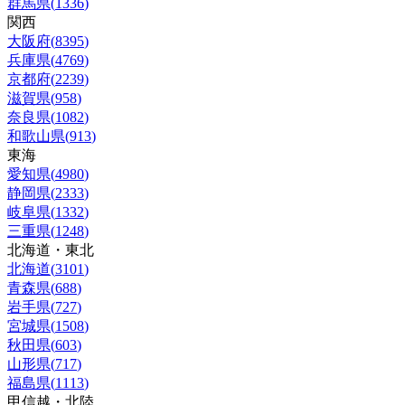
群馬県
(
1336
)
関西
大阪府
(
8395
)
兵庫県
(
4769
)
京都府
(
2239
)
滋賀県
(
958
)
奈良県
(
1082
)
和歌山県
(
913
)
東海
愛知県
(
4980
)
静岡県
(
2333
)
岐阜県
(
1332
)
三重県
(
1248
)
北海道・東北
北海道
(
3101
)
青森県
(
688
)
岩手県
(
727
)
宮城県
(
1508
)
秋田県
(
603
)
山形県
(
717
)
福島県
(
1113
)
甲信越・北陸