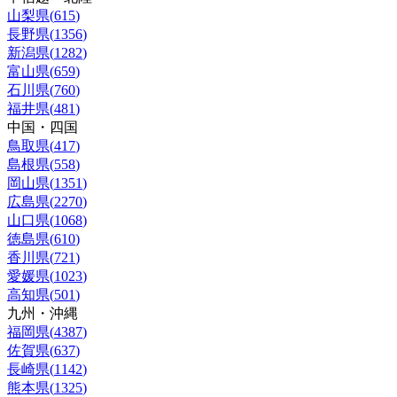
山梨県
(
615
)
長野県
(
1356
)
新潟県
(
1282
)
富山県
(
659
)
石川県
(
760
)
福井県
(
481
)
中国・四国
鳥取県
(
417
)
島根県
(
558
)
岡山県
(
1351
)
広島県
(
2270
)
山口県
(
1068
)
徳島県
(
610
)
香川県
(
721
)
愛媛県
(
1023
)
高知県
(
501
)
九州・沖縄
福岡県
(
4387
)
佐賀県
(
637
)
長崎県
(
1142
)
熊本県
(
1325
)