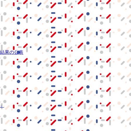
結果の公表
S」