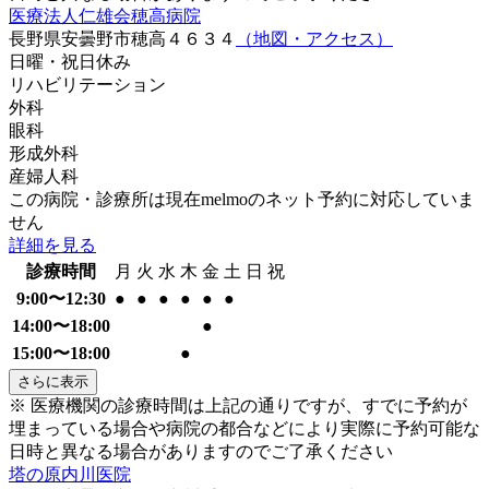
医療法人仁雄会穂高病院
長野県安曇野市穂高４６３４
（地図・アクセス）
日曜・祝日
休み
リハビリテーション
外科
眼科
形成外科
産婦人科
この病院・診療所は現在melmoのネット予約に対応していま
せん
詳細を見る
診療時間
月
火
水
木
金
土
日
祝
9:00〜12:30
●
●
●
●
●
●
14:00〜18:00
●
15:00〜18:00
●
さらに表示
※ 医療機関の診療時間は上記の通りですが、すでに予約が
埋まっている場合や病院の都合などにより実際に予約可能な
日時と異なる場合がありますのでご了承ください
塔の原内川医院