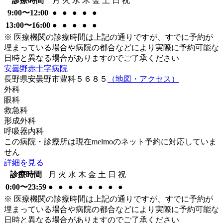
診療時間
月
火
水
木
金
土
日
祝
9:00〜12:00
●
●
●
●
●
13:00〜16:00
●
●
●
●
●
※ 医療機関の診療時間は上記の通りですが、すでに予約が
埋まっている場合や病院の都合などにより実際に予約可能な
日時と異なる場合がありますのでご了承ください
安曇野赤十字病院
長野県安曇野市豊科５６８５
（地図・アクセス）
外科
眼科
救急科
形成外科
呼吸器内科
この病院・診療所は現在melmoのネット予約に対応していま
せん
詳細を見る
診療時間
月
火
水
木
金
土
日
祝
0:00〜23:59
●
●
●
●
●
●
●
●
※ 医療機関の診療時間は上記の通りですが、すでに予約が
埋まっている場合や病院の都合などにより実際に予約可能な
日時と異なる場合がありますのでご了承ください