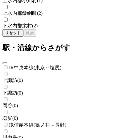
上水内郡小川村
(
1
)
上水内郡飯綱町
(
2
)
下水内郡栄村
(
2
)
リセット
検索
駅・沿線からさがす
JR中央本線(東京～塩尻)
上諏訪
(
0
)
下諏訪
(
0
)
岡谷
(
0
)
塩尻
(
0
)
JR信越本線(篠ノ井～長野)
川中島
(
0
)