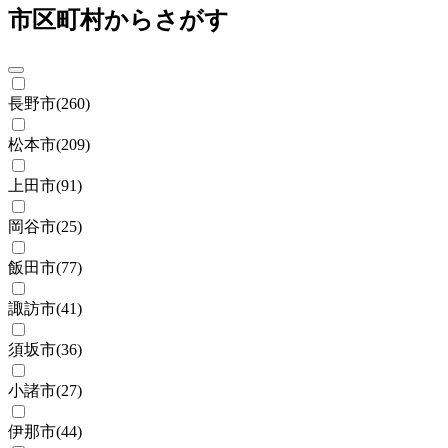
市区町村からさがす
長野市
(
260
)
松本市
(
209
)
上田市
(
91
)
岡谷市
(
25
)
飯田市
(
77
)
諏訪市
(
41
)
須坂市
(
36
)
小諸市
(
27
)
伊那市
(
44
)