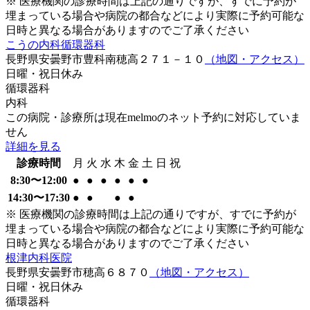
※ 医療機関の診療時間は上記の通りですが、すでに予約が
埋まっている場合や病院の都合などにより実際に予約可能な
日時と異なる場合がありますのでご了承ください
こうの内科循環器科
長野県安曇野市豊科南穂高２７１－１０
（地図・アクセス）
日曜・祝日
休み
循環器科
内科
この病院・診療所は現在melmoのネット予約に対応していま
せん
詳細を見る
診療時間
月
火
水
木
金
土
日
祝
8:30〜12:00
●
●
●
●
●
●
14:30〜17:30
●
●
●
●
※ 医療機関の診療時間は上記の通りですが、すでに予約が
埋まっている場合や病院の都合などにより実際に予約可能な
日時と異なる場合がありますのでご了承ください
根津内科医院
長野県安曇野市穂高６８７０
（地図・アクセス）
日曜・祝日
休み
循環器科