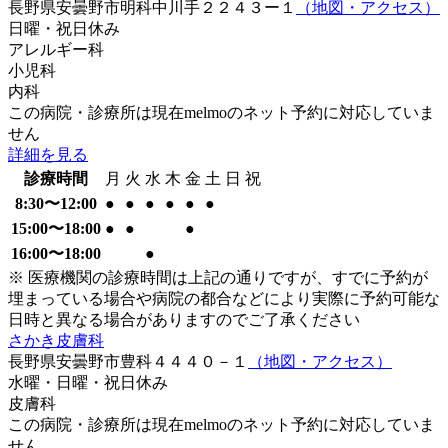
長野県安曇野市明科中川手２２４３ー１
（地図・アクセス）
日曜・祝日
休み
アレルギー科
小児科
内科
この病院・診療所は現在melmoのネット予約に対応していま
せん
詳細を見る
診療時間
月
火
水
木
金
土
日
祝
8:30〜12:00
●
●
●
●
●
●
15:00〜18:00
●
●
●
16:00〜18:00
●
※ 医療機関の診療時間は上記の通りですが、すでに予約が
埋まっている場合や病院の都合などにより実際に予約可能な
日時と異なる場合がありますのでご了承ください
さかき皮膚科
長野県安曇野市豊科４４４０－１
（地図・アクセス）
水曜・日曜・祝日
休み
皮膚科
この病院・診療所は現在melmoのネット予約に対応していま
せん