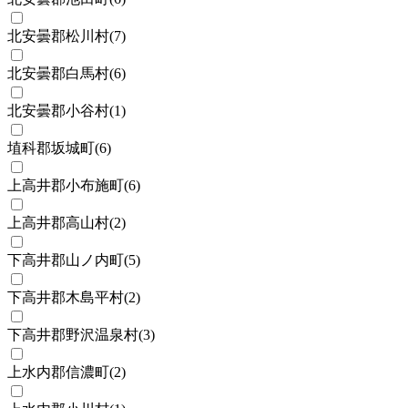
北安曇郡松川村
(
7
)
北安曇郡白馬村
(
6
)
北安曇郡小谷村
(
1
)
埴科郡坂城町
(
6
)
上高井郡小布施町
(
6
)
上高井郡高山村
(
2
)
下高井郡山ノ内町
(
5
)
下高井郡木島平村
(
2
)
下高井郡野沢温泉村
(
3
)
上水内郡信濃町
(
2
)