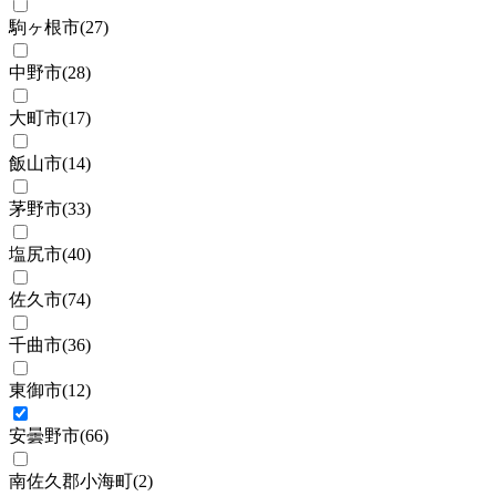
駒ヶ根市
(
27
)
中野市
(
28
)
大町市
(
17
)
飯山市
(
14
)
茅野市
(
33
)
塩尻市
(
40
)
佐久市
(
74
)
千曲市
(
36
)
東御市
(
12
)
安曇野市
(
66
)
南佐久郡小海町
(
2
)