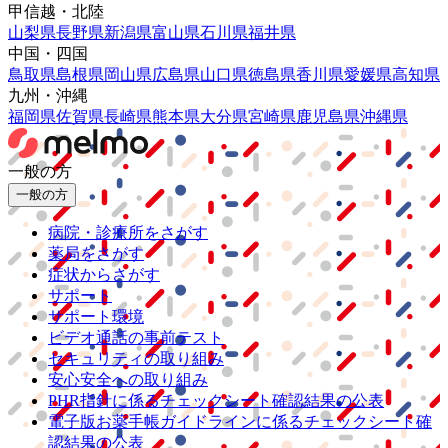
甲信越・北陸
山梨県
長野県
新潟県
富山県
石川県
福井県
中国・四国
鳥取県
島根県
岡山県
広島県
山口県
徳島県
香川県
愛媛県
高知県
九州・沖縄
福岡県
佐賀県
長崎県
熊本県
大分県
宮崎県
鹿児島県
沖縄県
一般の方
一般の方
病院・診療所をさがす
薬局をさがす
症状からさがす
サポート
サポート環境
ビデオ通話の事前テスト
セキュリティの取り組み
安心安全への取り組み
PHR指針に係るチェックシート確認結果の公表
電子版お薬手帳ガイドラインに係るチェックシート確
認結果の公表