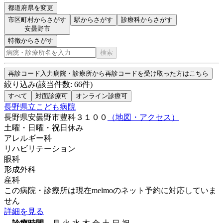
都道府県を変更
市区町村からさがす
駅からさがす
診療科からさがす
安曇野市
特徴からさがす
検索
再診コード入力
病院・診療所から再診コードを受け取った方はこちら
絞り込み
(該当件数:
66
件)
すべて
対面診療可
オンライン診療可
長野県立こども病院
長野県安曇野市豊科３１００
（地図・アクセス）
土曜・日曜・祝日
休み
アレルギー科
リハビリテーション
眼科
形成外科
産科
この病院・診療所は現在melmoのネット予約に対応していま
せん
詳細を見る