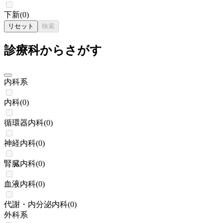
下新
(
0
)
リセット
検索
診療科からさがす
内科系
内科
(
0
)
循環器内科
(
0
)
神経内科
(
0
)
腎臓内科
(
0
)
血液内科
(
0
)
代謝・内分泌内科
(
0
)
外科系