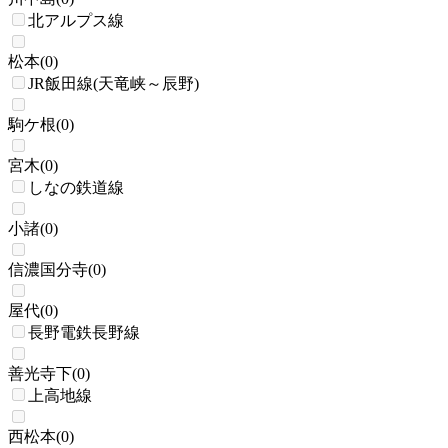
北アルプス線
松本
(
0
)
JR飯田線(天竜峡～辰野)
駒ケ根
(
0
)
宮木
(
0
)
しなの鉄道線
小諸
(
0
)
信濃国分寺
(
0
)
屋代
(
0
)
長野電鉄長野線
善光寺下
(
0
)
上高地線
西松本
(
0
)