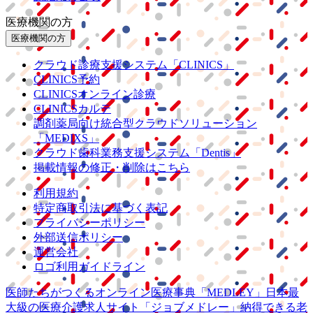
医療機関の方
医療機関の方
クラウド診療
支援システム
「CLINICS」
CLINICS予約
CLINICSオンライン診療
CLINICSカルテ
調剤薬局向け統合型クラウドソリューション
「MEDIXS」
クラウド歯科業務
支援システム
「Dentis」
掲載情報の修正・削除はこちら
利用規約
特定商取引法に基づく表記
プライバシーポリシー
外部送信ポリシー
運営会社
ロゴ利用ガイドライン
医師たちがつくる
オンライン医療事典
「MEDLEY」
日本最
大級の
医療介護求人サイト
「ジョブメドレー」
納得できる
老