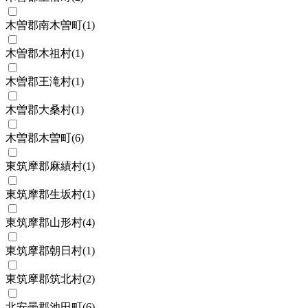
木曽郡南木曽町
(
1
)
木曽郡木祖村
(
1
)
木曽郡王滝村
(
1
)
木曽郡大桑村
(
1
)
木曽郡木曽町
(
6
)
東筑摩郡麻績村
(
1
)
東筑摩郡生坂村
(
1
)
東筑摩郡山形村
(
4
)
東筑摩郡朝日村
(
1
)
東筑摩郡筑北村
(
2
)
北安曇郡池田町
(
6
)