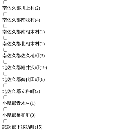
南佐久郡川上村
(
2
)
南佐久郡南牧村
(
4
)
南佐久郡南相木村
(
1
)
南佐久郡北相木村
(
1
)
南佐久郡佐久穂町
(
3
)
北佐久郡軽井沢町
(
19
)
北佐久郡御代田町
(
6
)
北佐久郡立科町
(
2
)
小県郡青木村
(
1
)
小県郡長和町
(
3
)
諏訪郡下諏訪町
(
15
)