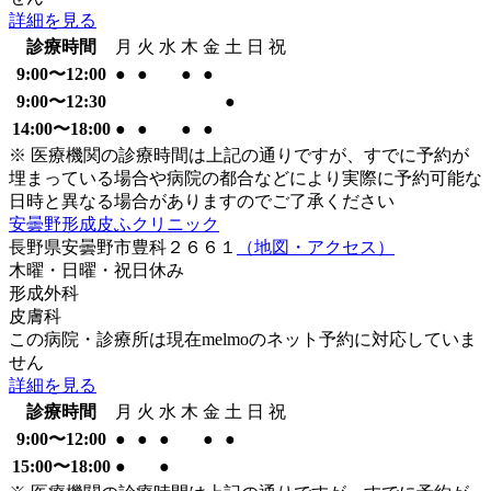
詳細を見る
診療時間
月
火
水
木
金
土
日
祝
9:00〜12:00
●
●
●
●
9:00〜12:30
●
14:00〜18:00
●
●
●
●
※ 医療機関の診療時間は上記の通りですが、すでに予約が
埋まっている場合や病院の都合などにより実際に予約可能な
日時と異なる場合がありますのでご了承ください
安曇野形成皮ふクリニック
長野県安曇野市豊科２６６１
（地図・アクセス）
木曜・日曜・祝日
休み
形成外科
皮膚科
この病院・診療所は現在melmoのネット予約に対応していま
せん
詳細を見る
診療時間
月
火
水
木
金
土
日
祝
9:00〜12:00
●
●
●
●
●
15:00〜18:00
●
●