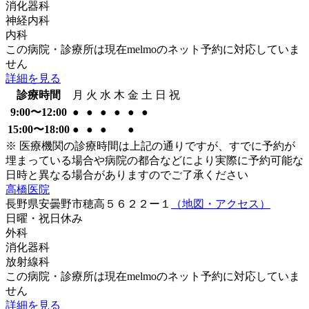
消化器科
神経内科
内科
この病院・診療所は現在melmoのネット予約に対応していま
せん
詳細を見る
診療時間
月
火
水
木
金
土
日
祝
9:00〜12:00
●
●
●
●
●
●
15:00〜18:00
●
●
●
●
※ 医療機関の診療時間は上記の通りですが、すでに予約が
埋まっている場合や病院の都合などにより実際に予約可能な
日時と異なる場合がありますのでご了承ください
高橋医院
長野県安曇野市穂高５６２２ー１
（地図・アクセス）
日曜・祝日
休み
外科
消化器科
放射線科
この病院・診療所は現在melmoのネット予約に対応していま
せん
詳細を見る