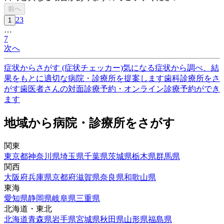
前へ
2
3
1
…
7
次へ
症状からさがす (症状チェッカー)
気になる症状から調べ、結
果をもとに適切な病院・診療所を提案します
歯科診療所をさ
がす
歯医者さんの対面診療予約・オンライン診療予約ができ
ます
地域から病院・診療所をさがす
関東
東京都
神奈川県
埼玉県
千葉県
茨城県
栃木県
群馬県
関西
大阪府
兵庫県
京都府
滋賀県
奈良県
和歌山県
東海
愛知県
静岡県
岐阜県
三重県
北海道・東北
北海道
青森県
岩手県
宮城県
秋田県
山形県
福島県