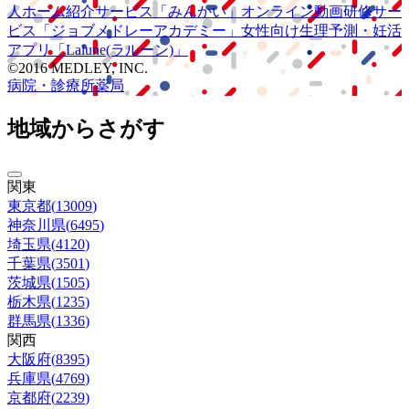
人ホーム紹介サービス
「みんかい」
オンライン
動画研修サー
ビス
「ジョブメドレー
アカデミー」
女性向け
生理予測・妊活
アプリ
「Lalune(ラルーン)」
©2016 MEDLEY, INC.
病院・診療所
薬局
地域からさがす
関東
東京都
(
13009
)
神奈川県
(
6495
)
埼玉県
(
4120
)
千葉県
(
3501
)
茨城県
(
1505
)
栃木県
(
1235
)
群馬県
(
1336
)
関西
大阪府
(
8395
)
兵庫県
(
4769
)
京都府
(
2239
)