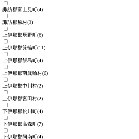
諏訪郡富士見町
(
4
)
諏訪郡原村
(
3
)
上伊那郡辰野町
(
6
)
上伊那郡箕輪町
(
11
)
上伊那郡飯島町
(
4
)
上伊那郡南箕輪村
(
6
)
上伊那郡中川村
(
2
)
上伊那郡宮田村
(
2
)
下伊那郡松川町
(
4
)
下伊那郡高森町
(
7
)
下伊那郡阿南町
(
4
)