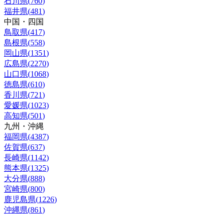
石川県
(
760
)
福井県
(
481
)
中国・四国
鳥取県
(
417
)
島根県
(
558
)
岡山県
(
1351
)
広島県
(
2270
)
山口県
(
1068
)
徳島県
(
610
)
香川県
(
721
)
愛媛県
(
1023
)
高知県
(
501
)
九州・沖縄
福岡県
(
4387
)
佐賀県
(
637
)
長崎県
(
1142
)
熊本県
(
1325
)
大分県
(
888
)
宮崎県
(
800
)
鹿児島県
(
1226
)
沖縄県
(
861
)