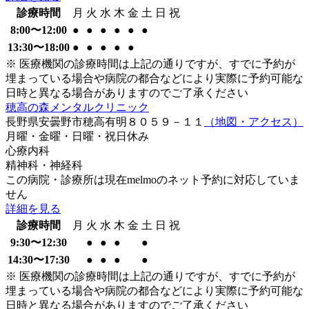
診療時間
月
火
水
木
金
土
日
祝
8:00〜12:00
●
●
●
●
●
●
13:30〜18:00
●
●
●
●
●
※ 医療機関の診療時間は上記の通りですが、すでに予約が
埋まっている場合や病院の都合などにより実際に予約可能な
日時と異なる場合がありますのでご了承ください
穂高の森メンタルクリニック
長野県安曇野市穂高有明８０５９－１１
（地図・アクセス）
月曜・金曜・日曜・祝日
休み
心療内科
精神科・神経科
この病院・診療所は現在melmoのネット予約に対応していま
せん
詳細を見る
診療時間
月
火
水
木
金
土
日
祝
9:30〜12:30
●
●
●
●
14:30〜17:30
●
●
●
●
※ 医療機関の診療時間は上記の通りですが、すでに予約が
埋まっている場合や病院の都合などにより実際に予約可能な
日時と異なる場合がありますのでご了承ください