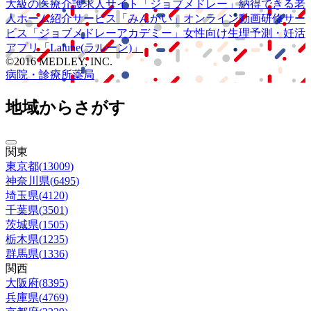
大級の
医療介護求人サイト
「ジョブメドレー」
納得できる
老
人ホーム紹介サービス
「みんかい」
オンライン
動画研修サー
ビス
「ジョブメドレー
アカデミー」
女性向け
生理予測・妊活
アプリ
「Lalune(ラルーン)」
©2016 MEDLEY, INC.
病院・診療所
薬局
地域からさがす
関東
東京都
(
13009
)
神奈川県
(
6495
)
埼玉県
(
4120
)
千葉県
(
3501
)
茨城県
(
1505
)
栃木県
(
1235
)
群馬県
(
1336
)
関西
大阪府
(
8395
)
兵庫県
(
4769
)