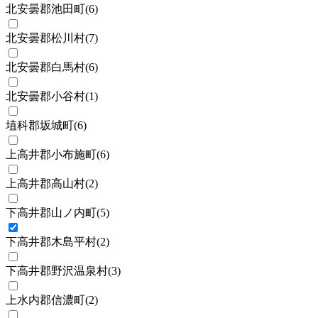
北安曇郡池田町
(
6
)
北安曇郡松川村
(
7
)
北安曇郡白馬村
(
6
)
北安曇郡小谷村
(
1
)
埴科郡坂城町
(
6
)
上高井郡小布施町
(
6
)
上高井郡高山村
(
2
)
下高井郡山ノ内町
(
5
)
下高井郡木島平村
(
2
)
下高井郡野沢温泉村
(
3
)
上水内郡信濃町
(
2
)