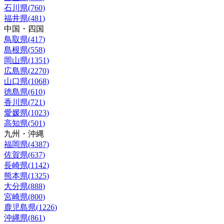
石川県
(
760
)
福井県
(
481
)
中国・四国
鳥取県
(
417
)
島根県
(
558
)
岡山県
(
1351
)
広島県
(
2270
)
山口県
(
1068
)
徳島県
(
610
)
香川県
(
721
)
愛媛県
(
1023
)
高知県
(
501
)
九州・沖縄
福岡県
(
4387
)
佐賀県
(
637
)
長崎県
(
1142
)
熊本県
(
1325
)
大分県
(
888
)
宮崎県
(
800
)
鹿児島県
(
1226
)
沖縄県
(
861
)