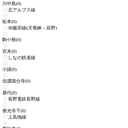
川中島
(
0
)
北アルプス線
松本
(
0
)
JR飯田線(天竜峡～辰野)
駒ケ根
(
0
)
宮木
(
0
)
しなの鉄道線
小諸
(
0
)
信濃国分寺
(
0
)
屋代
(
0
)
長野電鉄長野線
善光寺下
(
0
)
上高地線