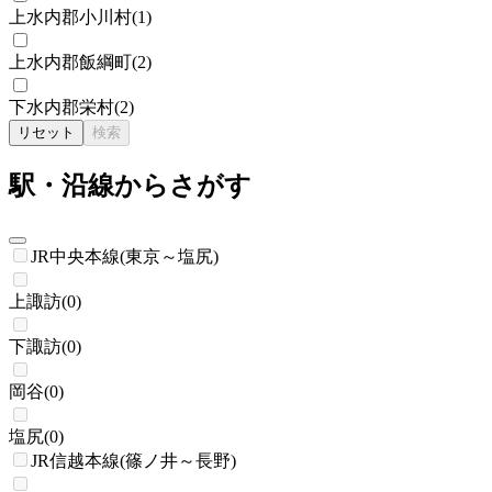
上水内郡小川村
(
1
)
上水内郡飯綱町
(
2
)
下水内郡栄村
(
2
)
リセット
検索
駅・沿線からさがす
JR中央本線(東京～塩尻)
上諏訪
(
0
)
下諏訪
(
0
)
岡谷
(
0
)
塩尻
(
0
)
JR信越本線(篠ノ井～長野)