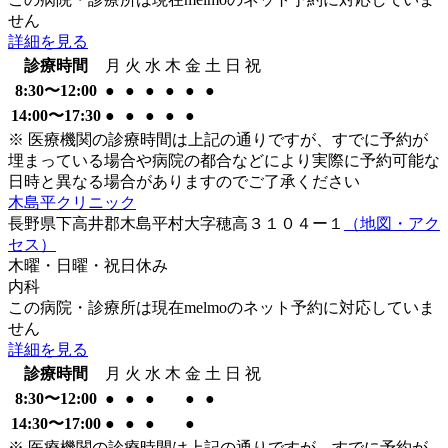
せん
詳細を見る
診療時間
月
火
水
木
金
土
日
祝
8:30〜12:00
●
●
●
●
●
●
14:00〜17:30
●
●
●
●
●
※ 医療機関の診療時間は上記の通りですが、すでに予約が
埋まっている場合や病院の都合などにより実際に予約可能な
日時と異なる場合がありますのでご了承ください
木島平クリニック
長野県下高井郡木島平村大字穂高３１０４ー１
（地図・アク
セス）
木曜・日曜・祝日
休み
内科
この病院・診療所は現在melmoのネット予約に対応していま
せん
詳細を見る
診療時間
月
火
水
木
金
土
日
祝
8:30〜12:00
●
●
●
●
●
14:30〜17:00
●
●
●
●
※ 医療機関の診療時間は上記の通りですが、すでに予約が