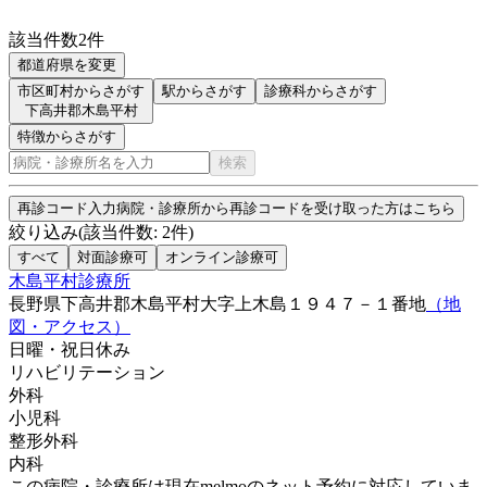
該当件数
2
件
都道府県を変更
市区町村からさがす
駅からさがす
診療科からさがす
下高井郡木島平村
特徴からさがす
検索
再診コード入力
病院・診療所から再診コードを受け取った方はこちら
絞り込み
(該当件数:
2
件)
すべて
対面診療可
オンライン診療可
木島平村診療所
長野県下高井郡木島平村大字上木島１９４７－１番地
（地
図・アクセス）
日曜・祝日
休み
リハビリテーション
外科
小児科
整形外科
内科
この病院・診療所は現在melmoのネット予約に対応していま