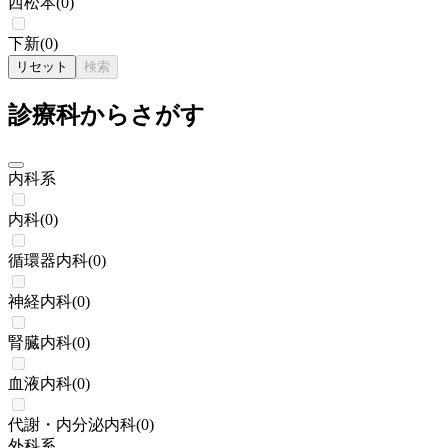
西松本
(
0
)
下新
(
0
)
リセット
検索
診療科からさがす
内科系
内科
(
0
)
循環器内科
(
0
)
神経内科
(
0
)
腎臓内科
(
0
)
血液内科
(
0
)
代謝・内分泌内科
(
0
)
外科系