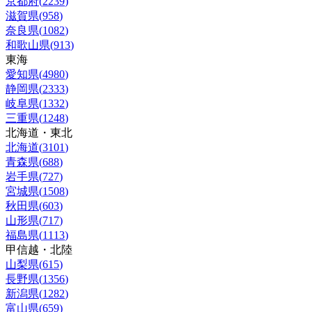
京都府
(
2239
)
滋賀県
(
958
)
奈良県
(
1082
)
和歌山県
(
913
)
東海
愛知県
(
4980
)
静岡県
(
2333
)
岐阜県
(
1332
)
三重県
(
1248
)
北海道・東北
北海道
(
3101
)
青森県
(
688
)
岩手県
(
727
)
宮城県
(
1508
)
秋田県
(
603
)
山形県
(
717
)
福島県
(
1113
)
甲信越・北陸
山梨県
(
615
)
長野県
(
1356
)
新潟県
(
1282
)
富山県
(
659
)