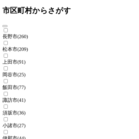
市区町村からさがす
長野市
(
260
)
松本市
(
209
)
上田市
(
91
)
岡谷市
(
25
)
飯田市
(
77
)
諏訪市
(
41
)
須坂市
(
36
)
小諸市
(
27
)
伊那市
(
44
)