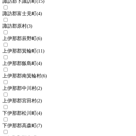
諏訪郡下諏訪町
(
15
)
諏訪郡富士見町
(
4
)
諏訪郡原村
(
3
)
上伊那郡辰野町
(
6
)
上伊那郡箕輪町
(
11
)
上伊那郡飯島町
(
4
)
上伊那郡南箕輪村
(
6
)
上伊那郡中川村
(
2
)
上伊那郡宮田村
(
2
)
下伊那郡松川町
(
4
)
下伊那郡高森町
(
7
)