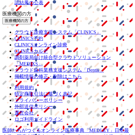
認結果の公表
医療機関の方
医療機関の方
クラウド診療
支援システム
「CLINICS」
CLINICS予約
CLINICSオンライン診療
CLINICSカルテ
調剤薬局向け統合型クラウドソリューション
「MEDIXS」
クラウド歯科業務
支援システム
「Dentis」
掲載情報の修正・削除はこちら
利用規約
特定商取引法に基づく表記
プライバシーポリシー
外部送信ポリシー
運営会社
ロゴ利用ガイドライン
医師たちがつくる
オンライン医療事典
「MEDLEY」
日本最