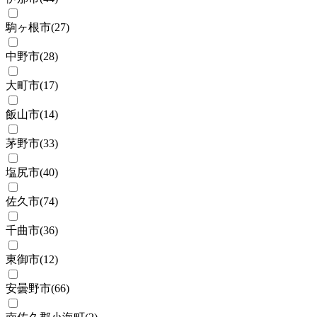
駒ヶ根市
(
27
)
中野市
(
28
)
大町市
(
17
)
飯山市
(
14
)
茅野市
(
33
)
塩尻市
(
40
)
佐久市
(
74
)
千曲市
(
36
)
東御市
(
12
)
安曇野市
(
66
)