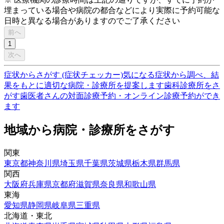
埋まっている場合や病院の都合などにより実際に予約可能な
日時と異なる場合がありますのでご了承ください
前へ
1
次へ
症状からさがす (症状チェッカー)
気になる症状から調べ、結
果をもとに適切な病院・診療所を提案します
歯科診療所をさ
がす
歯医者さんの対面診療予約・オンライン診療予約ができ
ます
地域から病院・診療所をさがす
関東
東京都
神奈川県
埼玉県
千葉県
茨城県
栃木県
群馬県
関西
大阪府
兵庫県
京都府
滋賀県
奈良県
和歌山県
東海
愛知県
静岡県
岐阜県
三重県
北海道・東北