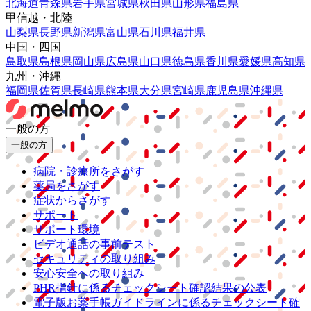
北海道
青森県
岩手県
宮城県
秋田県
山形県
福島県
甲信越・北陸
山梨県
長野県
新潟県
富山県
石川県
福井県
中国・四国
鳥取県
島根県
岡山県
広島県
山口県
徳島県
香川県
愛媛県
高知県
九州・沖縄
福岡県
佐賀県
長崎県
熊本県
大分県
宮崎県
鹿児島県
沖縄県
一般の方
一般の方
病院・診療所をさがす
薬局をさがす
症状からさがす
サポート
サポート環境
ビデオ通話の事前テスト
セキュリティの取り組み
安心安全への取り組み
PHR指針に係るチェックシート確認結果の公表
電子版お薬手帳ガイドラインに係るチェックシート確