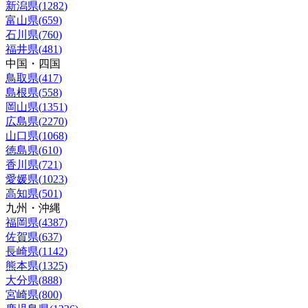
新潟県
(
1282
)
富山県
(
659
)
石川県
(
760
)
福井県
(
481
)
中国・四国
鳥取県
(
417
)
島根県
(
558
)
岡山県
(
1351
)
広島県
(
2270
)
山口県
(
1068
)
徳島県
(
610
)
香川県
(
721
)
愛媛県
(
1023
)
高知県
(
501
)
九州・沖縄
福岡県
(
4387
)
佐賀県
(
637
)
長崎県
(
1142
)
熊本県
(
1325
)
大分県
(
888
)
宮崎県
(
800
)