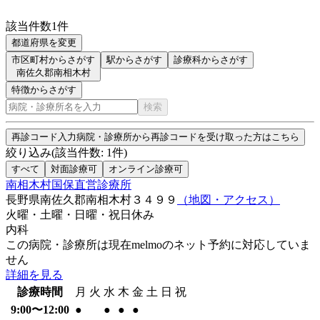
該当件数
1
件
都道府県を変更
市区町村からさがす
駅からさがす
診療科からさがす
南佐久郡南相木村
特徴からさがす
検索
再診コード入力
病院・診療所から再診コードを受け取った方はこちら
絞り込み
(該当件数:
1
件)
すべて
対面診療可
オンライン診療可
南相木村国保直営診療所
長野県南佐久郡南相木村３４９９
（地図・アクセス）
火曜・土曜・日曜・祝日
休み
内科
この病院・診療所は現在melmoのネット予約に対応していま
せん
詳細を見る
診療時間
月
火
水
木
金
土
日
祝
9:00〜12:00
●
●
●
●