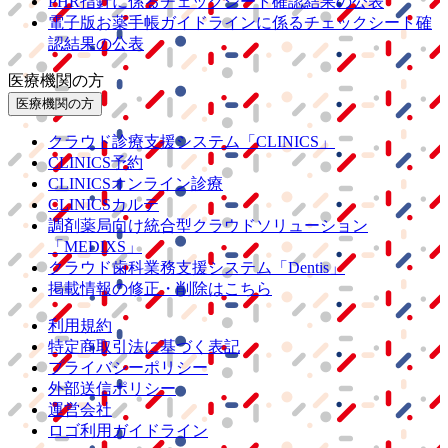
PHR指針に係るチェックシート確認結果の公表
電子版お薬手帳ガイドラインに係るチェックシート確
認結果の公表
医療機関の方
医療機関の方
クラウド診療
支援システム
「CLINICS」
CLINICS予約
CLINICSオンライン診療
CLINICSカルテ
調剤薬局向け統合型クラウドソリューション
「MEDIXS」
クラウド歯科業務
支援システム
「Dentis」
掲載情報の修正・削除はこちら
利用規約
特定商取引法に基づく表記
プライバシーポリシー
外部送信ポリシー
運営会社
ロゴ利用ガイドライン