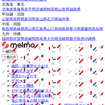
北海道・東北
北海道
青森県
岩手県
宮城県
秋田県
山形県
福島県
甲信越・北陸
山梨県
長野県
新潟県
富山県
石川県
福井県
中国・四国
鳥取県
島根県
岡山県
広島県
山口県
徳島県
香川県
愛媛県
高知県
九州・沖縄
福岡県
佐賀県
長崎県
熊本県
大分県
宮崎県
鹿児島県
沖縄県
一般の方
一般の方
病院・診療所をさがす
薬局をさがす
症状からさがす
サポート
サポート環境
ビデオ通話の事前テスト
セキュリティの取り組み
安心安全への取り組み