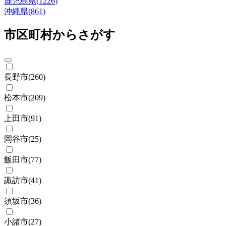
鹿児島県
(
1226
)
沖縄県
(
861
)
市区町村からさがす
長野市
(
260
)
松本市
(
209
)
上田市
(
91
)
岡谷市
(
25
)
飯田市
(
77
)
諏訪市
(
41
)
須坂市
(
36
)
小諸市
(
27
)