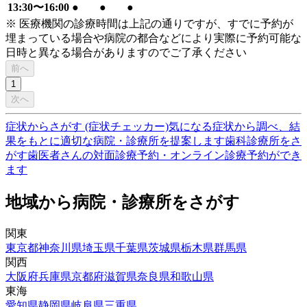
13:30〜16:00
●
●
●
※ 医療機関の診療時間は上記の通りですが、すでに予約が
埋まっている場合や病院の都合などにより実際に予約可能な
日時と異なる場合がありますのでご了承ください
前へ
1
次へ
症状からさがす (症状チェッカー)
気になる症状から調べ、結
果をもとに適切な病院・診療所を提案します
歯科診療所をさ
がす
歯医者さんの対面診療予約・オンライン診療予約ができ
ます
地域から病院・診療所をさがす
関東
東京都
神奈川県
埼玉県
千葉県
茨城県
栃木県
群馬県
関西
大阪府
兵庫県
京都府
滋賀県
奈良県
和歌山県
東海
愛知県
静岡県
岐阜県
三重県