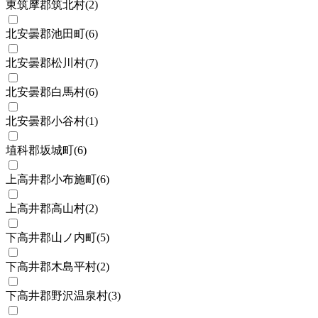
東筑摩郡筑北村
(
2
)
北安曇郡池田町
(
6
)
北安曇郡松川村
(
7
)
北安曇郡白馬村
(
6
)
北安曇郡小谷村
(
1
)
埴科郡坂城町
(
6
)
上高井郡小布施町
(
6
)
上高井郡高山村
(
2
)
下高井郡山ノ内町
(
5
)
下高井郡木島平村
(
2
)
下高井郡野沢温泉村
(
3
)