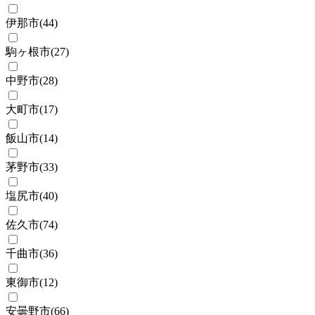
伊那市
(
44
)
駒ヶ根市
(
27
)
中野市
(
28
)
大町市
(
17
)
飯山市
(
14
)
茅野市
(
33
)
塩尻市
(
40
)
佐久市
(
74
)
千曲市
(
36
)
東御市
(
12
)
安曇野市
(
66
)