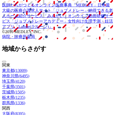
医師たちがつくる
オンライン医療事典
「MEDLEY」
日本最
大級の
医療介護求人サイト
「ジョブメドレー」
納得できる
老
人ホーム紹介サービス
「みんかい」
オンライン
動画研修サー
ビス
「ジョブメドレー
アカデミー」
女性向け
生理予測・妊活
アプリ
「Lalune(ラルーン)」
©2016 MEDLEY, INC.
病院・診療所
薬局
地域からさがす
関東
東京都
(
13009
)
神奈川県
(
6495
)
埼玉県
(
4120
)
千葉県
(
3501
)
茨城県
(
1505
)
栃木県
(
1235
)
群馬県
(
1336
)
関西
大阪府
(
8395
)