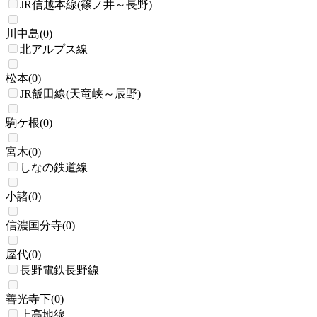
JR信越本線(篠ノ井～長野)
川中島
(
0
)
北アルプス線
松本
(
0
)
JR飯田線(天竜峡～辰野)
駒ケ根
(
0
)
宮木
(
0
)
しなの鉄道線
小諸
(
0
)
信濃国分寺
(
0
)
屋代
(
0
)
長野電鉄長野線
善光寺下
(
0
)
上高地線