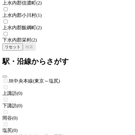
上水内郡信濃町
(
2
)
上水内郡小川村
(
1
)
上水内郡飯綱町
(
2
)
下水内郡栄村
(
2
)
リセット
検索
駅・沿線からさがす
JR中央本線(東京～塩尻)
上諏訪
(
0
)
下諏訪
(
0
)
岡谷
(
0
)
塩尻
(
0
)