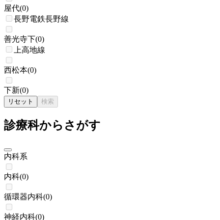
屋代
(
0
)
長野電鉄長野線
善光寺下
(
0
)
上高地線
西松本
(
0
)
下新
(
0
)
リセット
検索
診療科からさがす
内科系
内科
(
0
)
循環器内科
(
0
)
神経内科
(
0
)