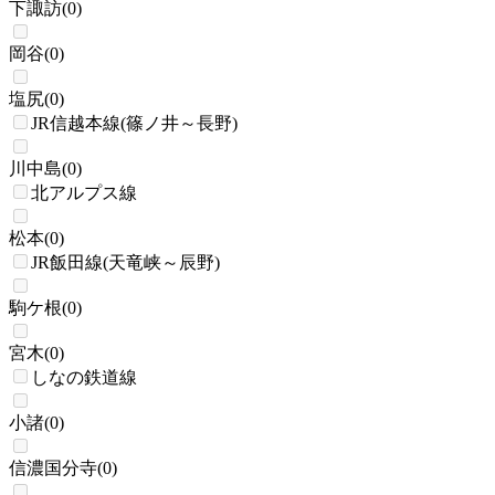
下諏訪
(
0
)
岡谷
(
0
)
塩尻
(
0
)
JR信越本線(篠ノ井～長野)
川中島
(
0
)
北アルプス線
松本
(
0
)
JR飯田線(天竜峡～辰野)
駒ケ根
(
0
)
宮木
(
0
)
しなの鉄道線
小諸
(
0
)
信濃国分寺
(
0
)