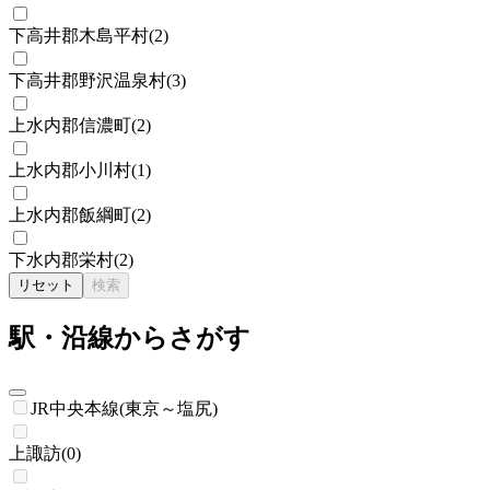
下高井郡木島平村
(
2
)
下高井郡野沢温泉村
(
3
)
上水内郡信濃町
(
2
)
上水内郡小川村
(
1
)
上水内郡飯綱町
(
2
)
下水内郡栄村
(
2
)
リセット
検索
駅・沿線からさがす
JR中央本線(東京～塩尻)
上諏訪
(
0
)