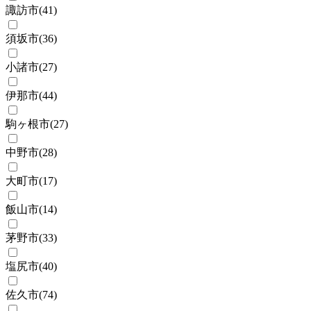
諏訪市
(
41
)
須坂市
(
36
)
小諸市
(
27
)
伊那市
(
44
)
駒ヶ根市
(
27
)
中野市
(
28
)
大町市
(
17
)
飯山市
(
14
)
茅野市
(
33
)
塩尻市
(
40
)
佐久市
(
74
)