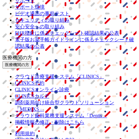
サポート
サポート環境
ビデオ通話の事前テスト
セキュリティの取り組み
安心安全への取り組み
PHR指針に係るチェックシート確認結果の公表
電子版お薬手帳ガイドラインに係るチェックシート確
認結果の公表
医療機関の方
医療機関の方
クラウド診療
支援システム
「CLINICS」
CLINICS予約
CLINICSオンライン診療
CLINICSカルテ
調剤薬局向け統合型クラウドソリューション
「MEDIXS」
クラウド歯科業務
支援システム
「Dentis」
掲載情報の修正・削除はこちら
利用規約