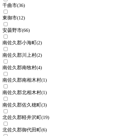
千曲市
(
36
)
東御市
(
12
)
安曇野市
(
66
)
南佐久郡小海町
(
2
)
南佐久郡川上村
(
2
)
南佐久郡南牧村
(
4
)
南佐久郡南相木村
(
1
)
南佐久郡北相木村
(
1
)
南佐久郡佐久穂町
(
3
)
北佐久郡軽井沢町
(
19
)
北佐久郡御代田町
(
6
)