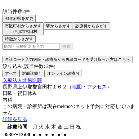
該当件数
2
件
都道府県を変更
市区町村からさがす
駅からさがす
診療科からさがす
上伊那郡宮田村
特徴からさがす
検索
再診コード入力
病院・診療所から再診コードを受け取った方はこちら
絞り込み
(該当件数:
2
件)
すべて
対面診療可
オンライン診療可
医療法人北原医院
長野県上伊那郡宮田村１６２
（地図・アクセス）
日曜・祝日
休み
内科
この病院・診療所は現在melmoのネット予約に対応していま
せん
詳細を見る
診療時間
月
火
水
木
金
土
日
祝
8:30〜12:00
●
●
●
●
●
●