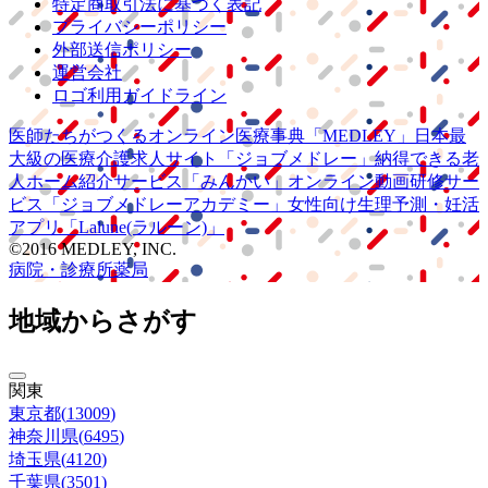
特定商取引法に基づく表記
プライバシーポリシー
外部送信ポリシー
運営会社
ロゴ利用ガイドライン
医師たちがつくる
オンライン医療事典
「MEDLEY」
日本最
大級の
医療介護求人サイト
「ジョブメドレー」
納得できる
老
人ホーム紹介サービス
「みんかい」
オンライン
動画研修サー
ビス
「ジョブメドレー
アカデミー」
女性向け
生理予測・妊活
アプリ
「Lalune(ラルーン)」
©2016 MEDLEY, INC.
病院・診療所
薬局
地域からさがす
関東
東京都
(
13009
)
神奈川県
(
6495
)
埼玉県
(
4120
)
千葉県
(
3501
)