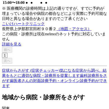
15:00〜18:00
●
●
●
●
※ 医療機関の診療時間は上記の通りですが、すでに予約が
埋まっている場合や病院の都合などにより実際に予約可能な
日時と異なる場合がありますのでご了承ください
こいけハートクリニック
長野県上伊那郡宮田村９０番２
（地図・アクセス）
この病院・診療所は現在melmoのネット予約に対応していま
せん
詳細を見る
前へ
1
次へ
症状からさがす (症状チェッカー)
気になる症状から調べ、結
果をもとに適切な病院・診療所を提案します
歯科診療所をさ
がす
歯医者さんの対面診療予約・オンライン診療予約ができ
ます
地域から病院・診療所をさがす
関東