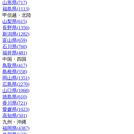
山形県
(
717
)
福島県
(
1113
)
甲信越・北陸
山梨県
(
615
)
長野県
(
1356
)
新潟県
(
1282
)
富山県
(
659
)
石川県
(
760
)
福井県
(
481
)
中国・四国
鳥取県
(
417
)
島根県
(
558
)
岡山県
(
1351
)
広島県
(
2270
)
山口県
(
1068
)
徳島県
(
610
)
香川県
(
721
)
愛媛県
(
1023
)
高知県
(
501
)
九州・沖縄
福岡県
(
4387
)