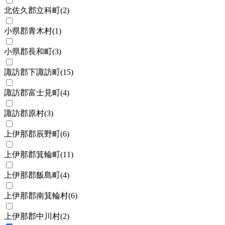
北佐久郡立科町
(
2
)
小県郡青木村
(
1
)
小県郡長和町
(
3
)
諏訪郡下諏訪町
(
15
)
諏訪郡富士見町
(
4
)
諏訪郡原村
(
3
)
上伊那郡辰野町
(
6
)
上伊那郡箕輪町
(
11
)
上伊那郡飯島町
(
4
)
上伊那郡南箕輪村
(
6
)
上伊那郡中川村
(
2
)