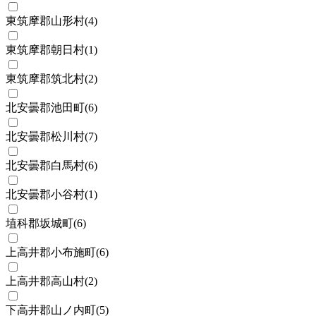
東筑摩郡山形村
(
4
)
東筑摩郡朝日村
(
1
)
東筑摩郡筑北村
(
2
)
北安曇郡池田町
(
6
)
北安曇郡松川村
(
7
)
北安曇郡白馬村
(
6
)
北安曇郡小谷村
(
1
)
埴科郡坂城町
(
6
)
上高井郡小布施町
(
6
)
上高井郡高山村
(
2
)
下高井郡山ノ内町
(
5
)