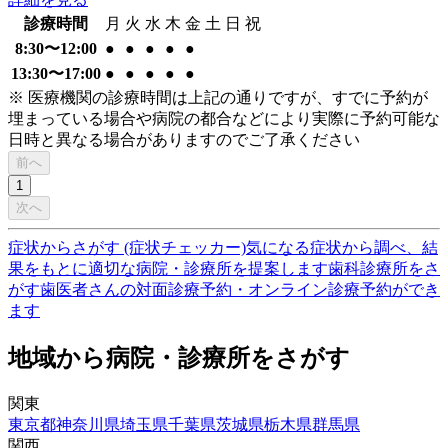
診療時間
月
火
水
木
金
土
日
祝
8:30〜12:00
●
●
●
●
●
13:30〜17:00
●
●
●
●
●
※ 医療機関の診療時間は上記の通りですが、すでに予約が
埋まっている場合や病院の都合などにより実際に予約可能な
日時と異なる場合がありますのでご了承ください
前へ
1
次へ
症状からさがす (症状チェッカー)
気になる症状から調べ、結
果をもとに適切な病院・診療所を提案します
歯科診療所をさ
がす
歯医者さんの対面診療予約・オンライン診療予約ができ
ます
地域から病院・診療所をさがす
関東
東京都
神奈川県
埼玉県
千葉県
茨城県
栃木県
群馬県
関西