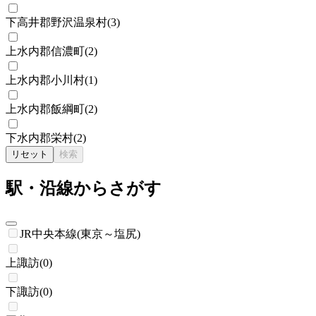
下高井郡野沢温泉村
(
3
)
上水内郡信濃町
(
2
)
上水内郡小川村
(
1
)
上水内郡飯綱町
(
2
)
下水内郡栄村
(
2
)
リセット
検索
駅・沿線からさがす
JR中央本線(東京～塩尻)
上諏訪
(
0
)
下諏訪
(
0
)