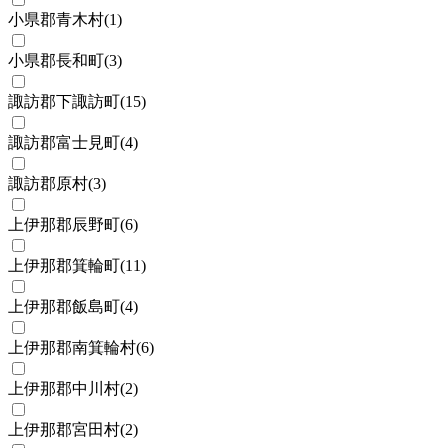
小県郡青木村
(
1
)
小県郡長和町
(
3
)
諏訪郡下諏訪町
(
15
)
諏訪郡富士見町
(
4
)
諏訪郡原村
(
3
)
上伊那郡辰野町
(
6
)
上伊那郡箕輪町
(
11
)
上伊那郡飯島町
(
4
)
上伊那郡南箕輪村
(
6
)
上伊那郡中川村
(
2
)
上伊那郡宮田村
(
2
)