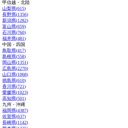
甲信越・北陸
山梨県
(
615
)
長野県
(
1356
)
新潟県
(
1282
)
富山県
(
659
)
石川県
(
760
)
福井県
(
481
)
中国・四国
鳥取県
(
417
)
島根県
(
558
)
岡山県
(
1351
)
広島県
(
2270
)
山口県
(
1068
)
徳島県
(
610
)
香川県
(
721
)
愛媛県
(
1023
)
高知県
(
501
)
九州・沖縄
福岡県
(
4387
)
佐賀県
(
637
)
長崎県
(
1142
)