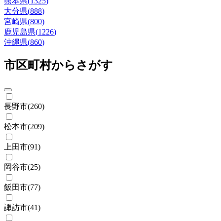
熊本県
(
1325
)
大分県
(
888
)
宮崎県
(
800
)
鹿児島県
(
1226
)
沖縄県
(
860
)
市区町村からさがす
長野市
(
260
)
松本市
(
209
)
上田市
(
91
)
岡谷市
(
25
)
飯田市
(
77
)
諏訪市
(
41
)