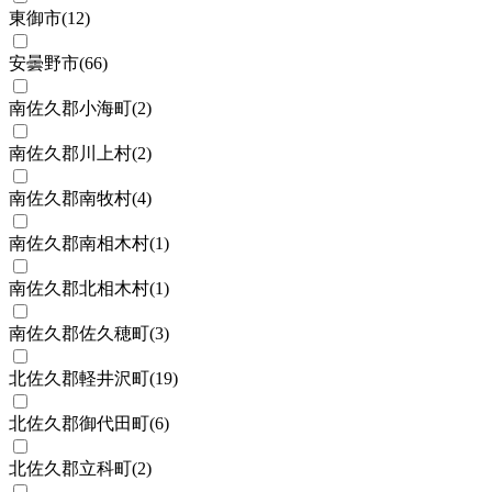
東御市
(
12
)
安曇野市
(
66
)
南佐久郡小海町
(
2
)
南佐久郡川上村
(
2
)
南佐久郡南牧村
(
4
)
南佐久郡南相木村
(
1
)
南佐久郡北相木村
(
1
)
南佐久郡佐久穂町
(
3
)
北佐久郡軽井沢町
(
19
)
北佐久郡御代田町
(
6
)
北佐久郡立科町
(
2
)