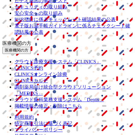
ビデオ通話の事前テスト
セキュリティの取り組み
安心安全への取り組み
PHR指針に係るチェックシート確認結果の公表
電子版お薬手帳ガイドラインに係るチェックシート確
認結果の公表
医療機関の方
医療機関の方
クラウド診療
支援システム
「CLINICS」
CLINICS予約
CLINICSオンライン診療
CLINICSカルテ
調剤薬局向け統合型クラウドソリューション
「MEDIXS」
クラウド歯科業務
支援システム
「Dentis」
掲載情報の修正・削除はこちら
利用規約
特定商取引法に基づく表記
プライバシーポリシー