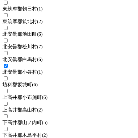
東筑摩郡朝日村
(
1
)
東筑摩郡筑北村
(
2
)
北安曇郡池田町
(
6
)
北安曇郡松川村
(
7
)
北安曇郡白馬村
(
6
)
北安曇郡小谷村
(
1
)
埴科郡坂城町
(
6
)
上高井郡小布施町
(
6
)
上高井郡高山村
(
2
)
下高井郡山ノ内町
(
5
)
下高井郡木島平村
(
2
)