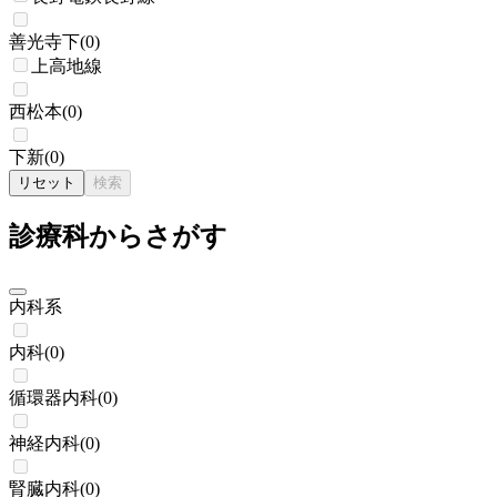
善光寺下
(
0
)
上高地線
西松本
(
0
)
下新
(
0
)
リセット
検索
診療科からさがす
内科系
内科
(
0
)
循環器内科
(
0
)
神経内科
(
0
)
腎臓内科
(
0
)