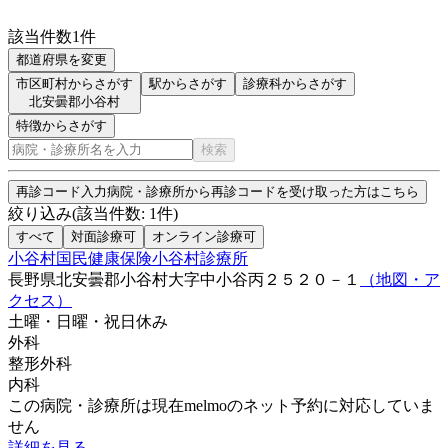
該当件数
1
件
都道府県を変更
市区町村からさがす
駅からさがす
診療科からさがす
北安曇郡小谷村
特徴からさがす
検索
再診コード入力
病院・診療所から再診コードを受け取った方はこちら
絞り込み
(該当件数:
1
件)
すべて
対面診療可
オンライン診療可
小谷村国民健康保険小谷村診療所
長野県北安曇郡小谷村大字中小谷丙２５２０－１
（地図・ア
クセス）
土曜・日曜・祝日
休み
外科
整形外科
内科
この病院・診療所は現在melmoのネット予約に対応していま
せん
詳細を見る