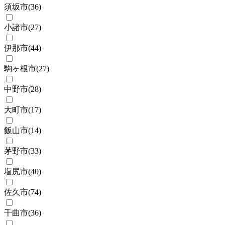
須坂市
(
36
)
小諸市
(
27
)
伊那市
(
44
)
駒ヶ根市
(
27
)
中野市
(
28
)
大町市
(
17
)
飯山市
(
14
)
茅野市
(
33
)
塩尻市
(
40
)
佐久市
(
74
)
千曲市
(
36
)