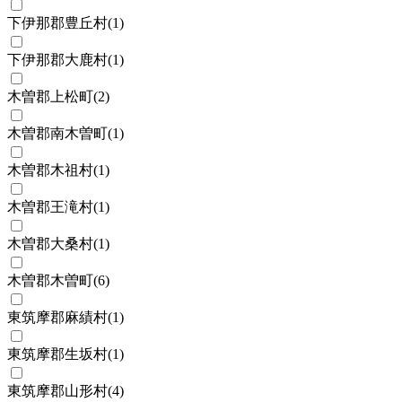
下伊那郡豊丘村
(
1
)
下伊那郡大鹿村
(
1
)
木曽郡上松町
(
2
)
木曽郡南木曽町
(
1
)
木曽郡木祖村
(
1
)
木曽郡王滝村
(
1
)
木曽郡大桑村
(
1
)
木曽郡木曽町
(
6
)
東筑摩郡麻績村
(
1
)
東筑摩郡生坂村
(
1
)
東筑摩郡山形村
(
4
)