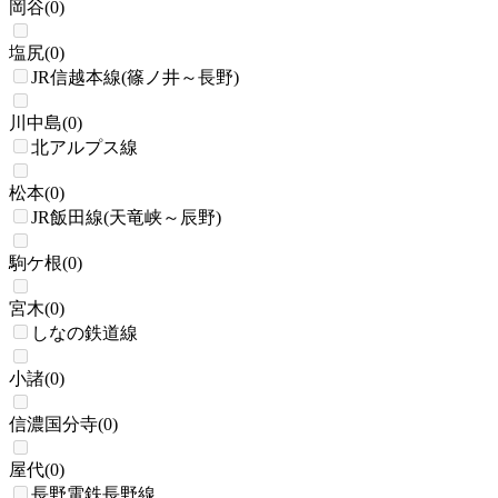
岡谷
(
0
)
塩尻
(
0
)
JR信越本線(篠ノ井～長野)
川中島
(
0
)
北アルプス線
松本
(
0
)
JR飯田線(天竜峡～辰野)
駒ケ根
(
0
)
宮木
(
0
)
しなの鉄道線
小諸
(
0
)
信濃国分寺
(
0
)
屋代
(
0
)
長野電鉄長野線