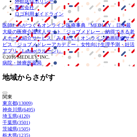
外部送信ポリシー
運営会社
ロゴ利用ガイドライン
医師たちがつくる
オンライン医療事典
「MEDLEY」
日本最
大級の
医療介護求人サイト
「ジョブメドレー」
納得できる
老
人ホーム紹介サービス
「みんかい」
オンライン
動画研修サー
ビス
「ジョブメドレー
アカデミー」
女性向け
生理予測・妊活
アプリ
「Lalune(ラルーン)」
©2016 MEDLEY, INC.
病院・診療所
薬局
地域からさがす
関東
東京都
(
13009
)
神奈川県
(
6495
)
埼玉県
(
4120
)
千葉県
(
3501
)
茨城県
(
1505
)
栃木県
(
1235
)