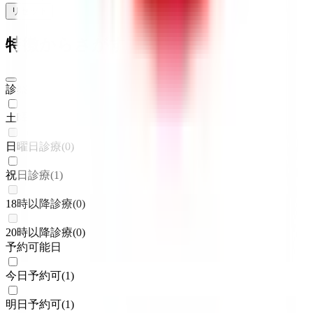
リセット
検索
特徴からさがす
診察時間
土曜日診療
(
1
)
日曜日診療
(
0
)
祝日診療
(
1
)
18時以降診療
(
0
)
20時以降診療
(
0
)
予約可能日
今日予約可
(
1
)
明日予約可
(
1
)