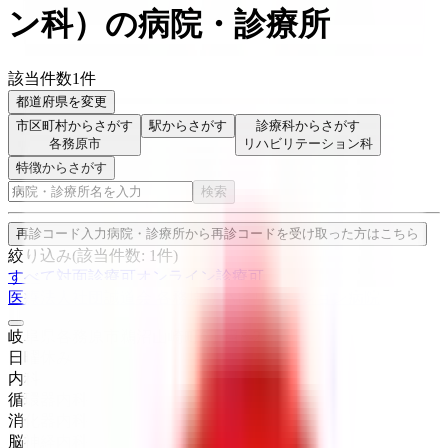
ン科
）
の病院・診療所
該当件数
1
件
都道府県を変更
市区町村からさがす
駅からさがす
診療科からさがす
各務原市
リハビリテーション科
特徴からさがす
検索
再診コード入力
病院・診療所から再診コードを受け取った方はこちら
絞り込み
(該当件数:
1
件)
すべて
対面診療可
オンライン診療可
医療法人社団誠道会 各務原リハビリテーション病院
岐阜県各務原市鵜沼山崎町6丁目8-2
日曜
休み
内科
循環器内科
消化器内科
脳神経内科