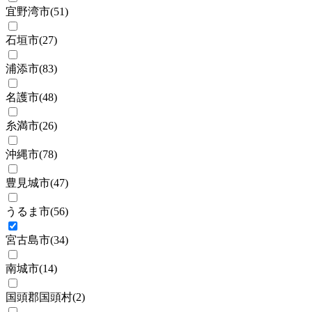
宜野湾市
(
51
)
石垣市
(
27
)
浦添市
(
83
)
名護市
(
48
)
糸満市
(
26
)
沖縄市
(
78
)
豊見城市
(
47
)
うるま市
(
56
)
宮古島市
(
34
)
南城市
(
14
)
国頭郡国頭村
(
2
)