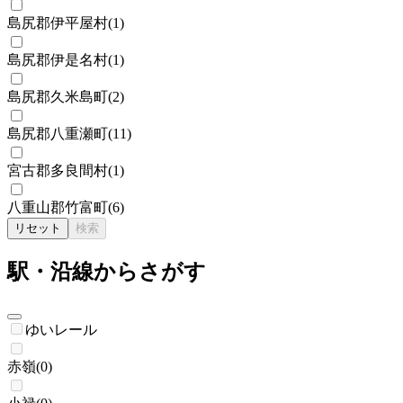
島尻郡伊平屋村
(
1
)
島尻郡伊是名村
(
1
)
島尻郡久米島町
(
2
)
島尻郡八重瀬町
(
11
)
宮古郡多良間村
(
1
)
八重山郡竹富町
(
6
)
リセット
検索
駅・沿線からさがす
ゆいレール
赤嶺
(
0
)