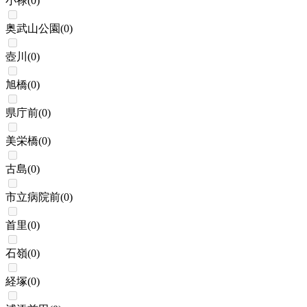
小禄
(
0
)
奥武山公園
(
0
)
壺川
(
0
)
旭橋
(
0
)
県庁前
(
0
)
美栄橋
(
0
)
古島
(
0
)
市立病院前
(
0
)
首里
(
0
)
石嶺
(
0
)
経塚
(
0
)