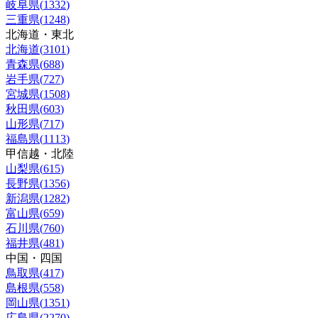
岐阜県
(
1332
)
三重県
(
1248
)
北海道・東北
北海道
(
3101
)
青森県
(
688
)
岩手県
(
727
)
宮城県
(
1508
)
秋田県
(
603
)
山形県
(
717
)
福島県
(
1113
)
甲信越・北陸
山梨県
(
615
)
長野県
(
1356
)
新潟県
(
1282
)
富山県
(
659
)
石川県
(
760
)
福井県
(
481
)
中国・四国
鳥取県
(
417
)
島根県
(
558
)
岡山県
(
1351
)
広島県
(
2270
)