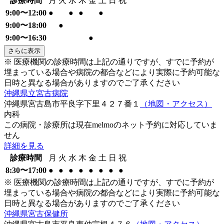
診療時間
月
火
水
木
金
土
日
祝
9:00〜12:00
●
●
●
●
9:00〜18:00
●
9:00〜16:30
●
さらに表示
※ 医療機関の診療時間は上記の通りですが、すでに予約が
埋まっている場合や病院の都合などにより実際に予約可能な
日時と異なる場合がありますのでご了承ください
沖縄県立宮古病院
沖縄県宮古島市平良字下里４２７番１
（地図・アクセス）
内科
この病院・診療所は現在melmoのネット予約に対応していま
せん
詳細を見る
診療時間
月
火
水
木
金
土
日
祝
8:30〜17:00
●
●
●
●
●
●
●
●
※ 医療機関の診療時間は上記の通りですが、すでに予約が
埋まっている場合や病院の都合などにより実際に予約可能な
日時と異なる場合がありますのでご了承ください
沖縄県宮古保健所