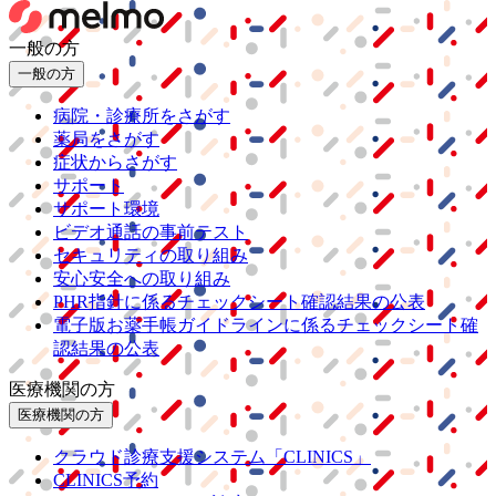
一般の方
一般の方
病院・診療所をさがす
薬局をさがす
症状からさがす
サポート
サポート環境
ビデオ通話の事前テスト
セキュリティの取り組み
安心安全への取り組み
PHR指針に係るチェックシート確認結果の公表
電子版お薬手帳ガイドラインに係るチェックシート確
認結果の公表
医療機関の方
医療機関の方
クラウド診療
支援システム
「CLINICS」
CLINICS予約