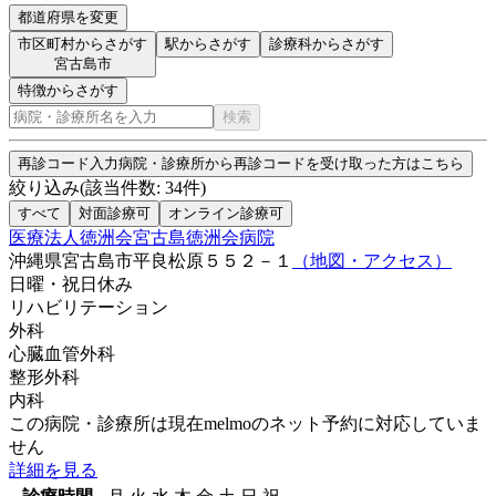
都道府県を変更
市区町村からさがす
駅からさがす
診療科からさがす
宮古島市
特徴からさがす
検索
再診コード入力
病院・診療所から再診コードを受け取った方はこちら
絞り込み
(該当件数:
34
件)
すべて
対面診療可
オンライン診療可
医療法人徳洲会宮古島徳洲会病院
沖縄県宮古島市平良松原５５２－１
（地図・アクセス）
日曜・祝日
休み
リハビリテーション
外科
心臓血管外科
整形外科
内科
この病院・診療所は現在melmoのネット予約に対応していま
せん
詳細を見る