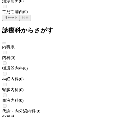
浦添前田
(
0
)
てだこ浦西
(
0
)
リセット
検索
診療科からさがす
内科系
内科
(
0
)
循環器内科
(
0
)
神経内科
(
0
)
腎臓内科
(
0
)
血液内科
(
0
)
代謝・内分泌内科
(
0
)
外科系