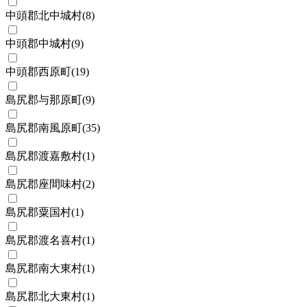
中頭郡北中城村
(
8
)
中頭郡中城村
(
9
)
中頭郡西原町
(
19
)
島尻郡与那原町
(
9
)
島尻郡南風原町
(
35
)
島尻郡渡嘉敷村
(
1
)
島尻郡座間味村
(
2
)
島尻郡粟国村
(
1
)
島尻郡渡名喜村
(
1
)
島尻郡南大東村
(
1
)
島尻郡北大東村
(
1
)