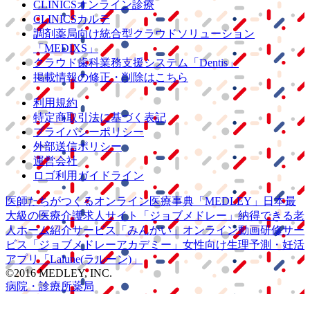
CLINICSオンライン診療
CLINICSカルテ
調剤薬局向け統合型クラウドソリューション
「MEDIXS」
クラウド歯科業務
支援システム
「Dentis」
掲載情報の修正・削除はこちら
利用規約
特定商取引法に基づく表記
プライバシーポリシー
外部送信ポリシー
運営会社
ロゴ利用ガイドライン
医師たちがつくる
オンライン医療事典
「MEDLEY」
日本最
大級の
医療介護求人サイト
「ジョブメドレー」
納得できる
老
人ホーム紹介サービス
「みんかい」
オンライン
動画研修サー
ビス
「ジョブメドレー
アカデミー」
女性向け
生理予測・妊活
アプリ
「Lalune(ラルーン)」
©2016 MEDLEY, INC.
病院・診療所
薬局