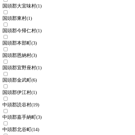
国頭郡大宜味村
(
1
)
国頭郡東村
(
1
)
国頭郡今帰仁村
(
1
)
国頭郡本部町
(
3
)
国頭郡恩納村
(
3
)
国頭郡宜野座村
(
1
)
国頭郡金武町
(
6
)
国頭郡伊江村
(
1
)
中頭郡読谷村
(
19
)
中頭郡嘉手納町
(
3
)
中頭郡北谷町
(
14
)