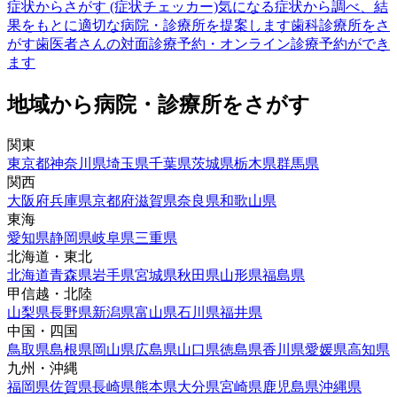
症状からさがす (症状チェッカー)
気になる症状から調べ、結
果をもとに適切な病院・診療所を提案します
歯科診療所をさ
がす
歯医者さんの対面診療予約・オンライン診療予約ができ
ます
地域から病院・診療所をさがす
関東
東京都
神奈川県
埼玉県
千葉県
茨城県
栃木県
群馬県
関西
大阪府
兵庫県
京都府
滋賀県
奈良県
和歌山県
東海
愛知県
静岡県
岐阜県
三重県
北海道・東北
北海道
青森県
岩手県
宮城県
秋田県
山形県
福島県
甲信越・北陸
山梨県
長野県
新潟県
富山県
石川県
福井県
中国・四国
鳥取県
島根県
岡山県
広島県
山口県
徳島県
香川県
愛媛県
高知県
九州・沖縄
福岡県
佐賀県
長崎県
熊本県
大分県
宮崎県
鹿児島県
沖縄県