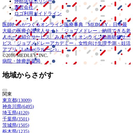
外部送信ポリシー
運営会社
ロゴ利用ガイドライン
医師たちがつくる
オンライン医療事典
「MEDLEY」
日本最
大級の
医療介護求人サイト
「ジョブメドレー」
納得できる
老
人ホーム紹介サービス
「みんかい」
オンライン
動画研修サー
ビス
「ジョブメドレー
アカデミー」
女性向け
生理予測・妊活
アプリ
「Lalune(ラルーン)」
©2016 MEDLEY, INC.
病院・診療所
薬局
地域からさがす
関東
東京都
(
13009
)
神奈川県
(
6495
)
埼玉県
(
4120
)
千葉県
(
3501
)
茨城県
(
1505
)
栃木県
(
1235
)