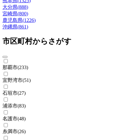
熊本県
(
1325
)
大分県
(
888
)
宮崎県
(
800
)
鹿児島県
(
1226
)
沖縄県
(
861
)
市区町村からさがす
那覇市
(
233
)
宜野湾市
(
51
)
石垣市
(
27
)
浦添市
(
83
)
名護市
(
48
)
糸満市
(
26
)