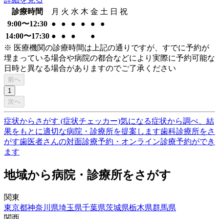
診療時間
月
火
水
木
金
土
日
祝
9:00〜12:30
●
●
●
●
●
●
14:00〜17:30
●
●
●
●
※ 医療機関の診療時間は上記の通りですが、すでに予約が
埋まっている場合や病院の都合などにより実際に予約可能な
日時と異なる場合がありますのでご了承ください
前へ
1
次へ
症状からさがす (症状チェッカー)
気になる症状から調べ、結
果をもとに適切な病院・診療所を提案します
歯科診療所をさ
がす
歯医者さんの対面診療予約・オンライン診療予約ができ
ます
地域から病院・診療所をさがす
関東
東京都
神奈川県
埼玉県
千葉県
茨城県
栃木県
群馬県
関西