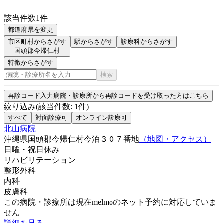
該当件数
1
件
都道府県を変更
市区町村からさがす
駅からさがす
診療科からさがす
国頭郡今帰仁村
特徴からさがす
検索
再診コード入力
病院・診療所から再診コードを受け取った方はこちら
絞り込み
(該当件数:
1
件)
すべて
対面診療可
オンライン診療可
北山病院
沖縄県国頭郡今帰仁村今泊３０７番地
（地図・アクセス）
日曜・祝日
休み
リハビリテーション
整形外科
内科
皮膚科
この病院・診療所は現在melmoのネット予約に対応していま
せん
詳細を見る