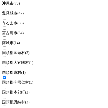
沖縄市
(
78
)
豊見城市
(
47
)
うるま市
(
56
)
宮古島市
(
34
)
南城市
(
14
)
国頭郡国頭村
(
2
)
国頭郡大宜味村
(
1
)
国頭郡東村
(
1
)
国頭郡今帰仁村
(
1
)
国頭郡本部町
(
3
)
国頭郡恩納村
(
3
)