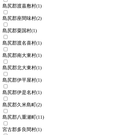
島尻郡渡嘉敷村
(
1
)
島尻郡座間味村
(
2
)
島尻郡粟国村
(
1
)
島尻郡渡名喜村
(
1
)
島尻郡南大東村
(
1
)
島尻郡北大東村
(
1
)
島尻郡伊平屋村
(
1
)
島尻郡伊是名村
(
1
)
島尻郡久米島町
(
2
)
島尻郡八重瀬町
(
11
)
宮古郡多良間村
(
1
)