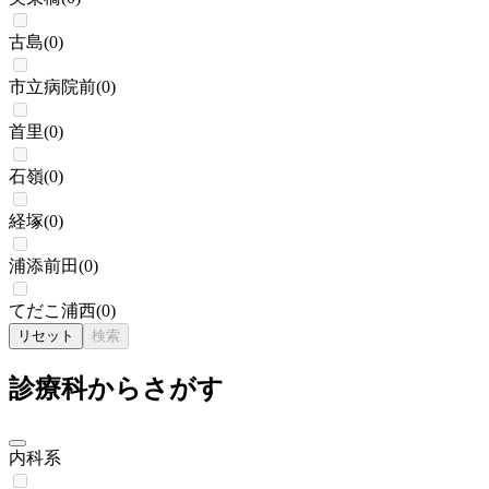
古島
(
0
)
市立病院前
(
0
)
首里
(
0
)
石嶺
(
0
)
経塚
(
0
)
浦添前田
(
0
)
てだこ浦西
(
0
)
リセット
検索
診療科からさがす
内科系