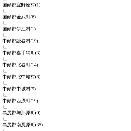
国頭郡宜野座村
(
1
)
国頭郡金武町
(
6
)
国頭郡伊江村
(
1
)
中頭郡読谷村
(
19
)
中頭郡嘉手納町
(
3
)
中頭郡北谷町
(
14
)
中頭郡北中城村
(
8
)
中頭郡中城村
(
9
)
中頭郡西原町
(
19
)
島尻郡与那原町
(
9
)
島尻郡南風原町
(
35
)