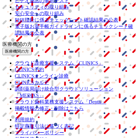
ビデオ通話の事前テスト
セキュリティの取り組み
安心安全への取り組み
PHR指針に係るチェックシート確認結果の公表
電子版お薬手帳ガイドラインに係るチェックシート確
認結果の公表
医療機関の方
医療機関の方
クラウド診療
支援システム
「CLINICS」
CLINICS予約
CLINICSオンライン診療
CLINICSカルテ
調剤薬局向け統合型クラウドソリューション
「MEDIXS」
クラウド歯科業務
支援システム
「Dentis」
掲載情報の修正・削除はこちら
利用規約
特定商取引法に基づく表記
プライバシーポリシー