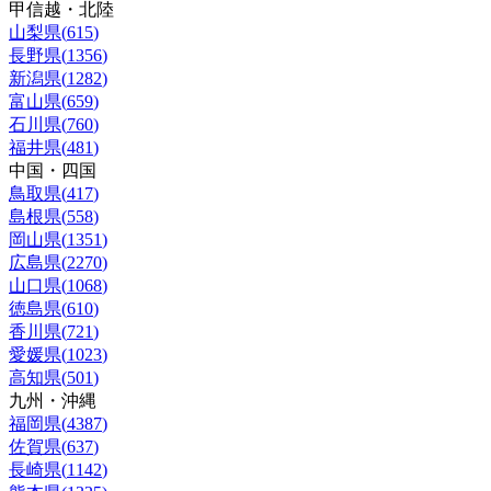
甲信越・北陸
山梨県
(
615
)
長野県
(
1356
)
新潟県
(
1282
)
富山県
(
659
)
石川県
(
760
)
福井県
(
481
)
中国・四国
鳥取県
(
417
)
島根県
(
558
)
岡山県
(
1351
)
広島県
(
2270
)
山口県
(
1068
)
徳島県
(
610
)
香川県
(
721
)
愛媛県
(
1023
)
高知県
(
501
)
九州・沖縄
福岡県
(
4387
)
佐賀県
(
637
)
長崎県
(
1142
)