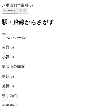
八重山郡竹富町
(
6
)
リセット
検索
駅・沿線からさがす
ゆいレール
赤嶺
(
0
)
小禄
(
0
)
奥武山公園
(
0
)
壺川
(
0
)
旭橋
(
0
)
県庁前
(
0
)
美栄橋
(
0
)