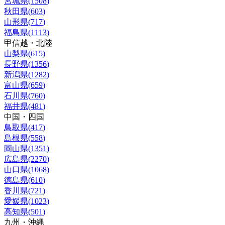
宮城県
(
1508
)
秋田県
(
603
)
山形県
(
717
)
福島県
(
1113
)
甲信越・北陸
山梨県
(
615
)
長野県
(
1356
)
新潟県
(
1282
)
富山県
(
659
)
石川県
(
760
)
福井県
(
481
)
中国・四国
鳥取県
(
417
)
島根県
(
558
)
岡山県
(
1351
)
広島県
(
2270
)
山口県
(
1068
)
徳島県
(
610
)
香川県
(
721
)
愛媛県
(
1023
)
高知県
(
501
)
九州・沖縄