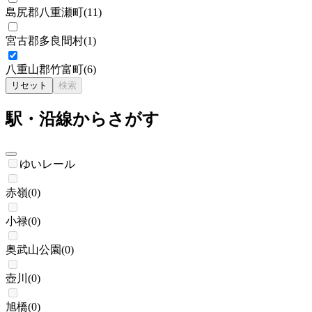
島尻郡八重瀬町
(
11
)
宮古郡多良間村
(
1
)
八重山郡竹富町
(
6
)
リセット
検索
駅・沿線からさがす
ゆいレール
赤嶺
(
0
)
小禄
(
0
)
奥武山公園
(
0
)
壺川
(
0
)
旭橋
(
0
)