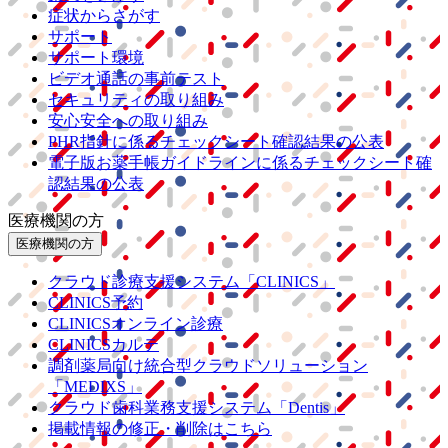
症状からさがす
サポート
サポート環境
ビデオ通話の事前テスト
セキュリティの取り組み
安心安全への取り組み
PHR指針に係るチェックシート確認結果の公表
電子版お薬手帳ガイドラインに係るチェックシート確
認結果の公表
医療機関の方
医療機関の方
クラウド診療
支援システム
「CLINICS」
CLINICS予約
CLINICSオンライン診療
CLINICSカルテ
調剤薬局向け統合型クラウドソリューション
「MEDIXS」
クラウド歯科業務
支援システム
「Dentis」
掲載情報の修正・削除はこちら