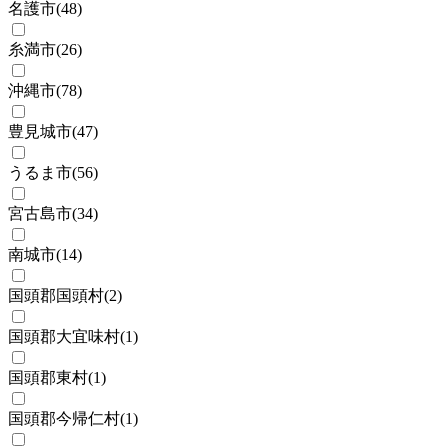
名護市
(
48
)
糸満市
(
26
)
沖縄市
(
78
)
豊見城市
(
47
)
うるま市
(
56
)
宮古島市
(
34
)
南城市
(
14
)
国頭郡国頭村
(
2
)
国頭郡大宜味村
(
1
)
国頭郡東村
(
1
)
国頭郡今帰仁村
(
1
)