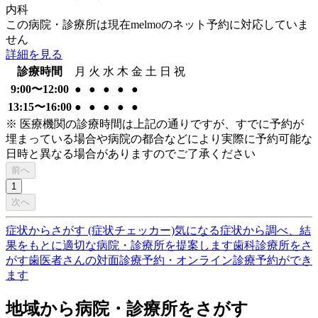
内科
この病院・診療所は現在melmoのネット予約に対応していま
せん
詳細を見る
診療時間
月
火
水
木
金
土
日
祝
9:00〜12:00
●
●
●
●
●
13:15〜16:00
●
●
●
●
●
※ 医療機関の診療時間は上記の通りですが、すでに予約が
埋まっている場合や病院の都合などにより実際に予約可能な
日時と異なる場合がありますのでご了承ください
前へ
1
次へ
症状からさがす (症状チェッカー)
気になる症状から調べ、結
果をもとに適切な病院・診療所を提案します
歯科診療所をさ
がす
歯医者さんの対面診療予約・オンライン診療予約ができ
ます
地域から病院・診療所をさがす