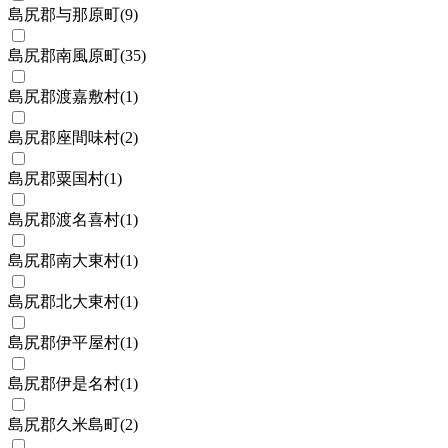
島尻郡与那原町
(
9
)
島尻郡南風原町
(
35
)
島尻郡渡嘉敷村
(
1
)
島尻郡座間味村
(
2
)
島尻郡粟国村
(
1
)
島尻郡渡名喜村
(
1
)
島尻郡南大東村
(
1
)
島尻郡北大東村
(
1
)
島尻郡伊平屋村
(
1
)
島尻郡伊是名村
(
1
)
島尻郡久米島町
(
2
)