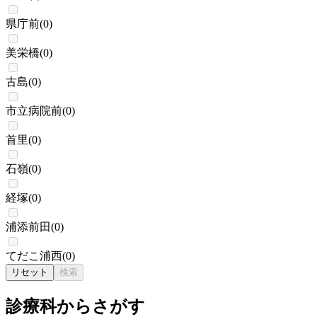
県庁前
(
0
)
美栄橋
(
0
)
古島
(
0
)
市立病院前
(
0
)
首里
(
0
)
石嶺
(
0
)
経塚
(
0
)
浦添前田
(
0
)
てだこ浦西
(
0
)
リセット
検索
診療科からさがす