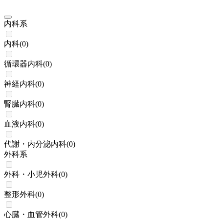
内科系
内科
(
0
)
循環器内科
(
0
)
神経内科
(
0
)
腎臓内科
(
0
)
血液内科
(
0
)
代謝・内分泌内科
(
0
)
外科系
外科・小児外科
(
0
)
整形外科
(
0
)
心臓・血管外科
(
0
)