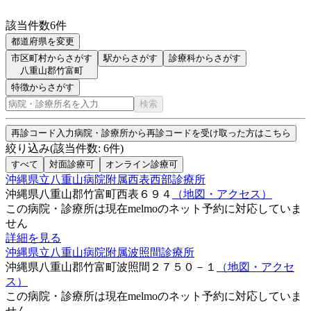
該当件数
6
件
都道府県を変更
市区町村からさがす
駅からさがす
診療科からさがす
八重山郡竹富町
特徴からさがす
検索
再診コード入力
病院・診療所から再診コードを受け取った方はこちら
絞り込み
(該当件数:
6
件)
すべて
対面診療可
オンライン診療可
沖縄県立八重山病院附属西表西部診療所
沖縄県八重山郡竹富町西表６９４
（地図・アクセス）
この病院・診療所は現在melmoのネット予約に対応していま
せん
詳細を見る
沖縄県立八重山病院附属波照間診療所
沖縄県八重山郡竹富町波照間２７５０－１
（地図・アクセ
ス）
この病院・診療所は現在melmoのネット予約に対応していま
せん