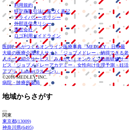
利用規約
特定商取引法に基づく表記
プライバシーポリシー
外部送信ポリシー
運営会社
ロゴ利用ガイドライン
医師たちがつくる
オンライン医療事典
「MEDLEY」
日本最
大級の
医療介護求人サイト
「ジョブメドレー」
納得できる
老
人ホーム紹介サービス
「みんかい」
オンライン
動画研修サー
ビス
「ジョブメドレー
アカデミー」
女性向け
生理予測・妊活
アプリ
「Lalune(ラルーン)」
©2016 MEDLEY, INC.
病院・診療所
薬局
地域からさがす
関東
東京都
(
13009
)
神奈川県
(
6495
)