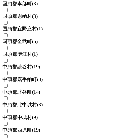
国頭郡本部町
(
3
)
国頭郡恩納村
(
3
)
国頭郡宜野座村
(
1
)
国頭郡金武町
(
6
)
国頭郡伊江村
(
1
)
中頭郡読谷村
(
19
)
中頭郡嘉手納町
(
3
)
中頭郡北谷町
(
14
)
中頭郡北中城村
(
8
)
中頭郡中城村
(
9
)
中頭郡西原町
(
19
)