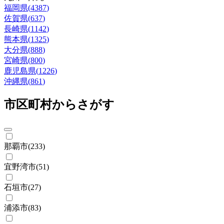
福岡県
(
4387
)
佐賀県
(
637
)
長崎県
(
1142
)
熊本県
(
1325
)
大分県
(
888
)
宮崎県
(
800
)
鹿児島県
(
1226
)
沖縄県
(
861
)
市区町村からさがす
那覇市
(
233
)
宜野湾市
(
51
)
石垣市
(
27
)
浦添市
(
83
)