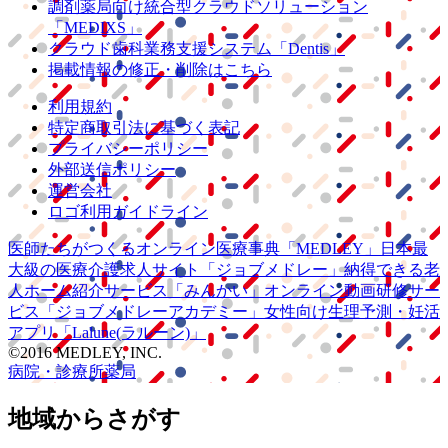
調剤薬局向け統合型クラウドソリューション
「MEDIXS」
クラウド歯科業務
支援システム
「Dentis」
掲載情報の修正・削除はこちら
利用規約
特定商取引法に基づく表記
プライバシーポリシー
外部送信ポリシー
運営会社
ロゴ利用ガイドライン
医師たちがつくる
オンライン医療事典
「MEDLEY」
日本最
大級の
医療介護求人サイト
「ジョブメドレー」
納得できる
老
人ホーム紹介サービス
「みんかい」
オンライン
動画研修サー
ビス
「ジョブメドレー
アカデミー」
女性向け
生理予測・妊活
アプリ
「Lalune(ラルーン)」
©2016 MEDLEY, INC.
病院・診療所
薬局
地域からさがす