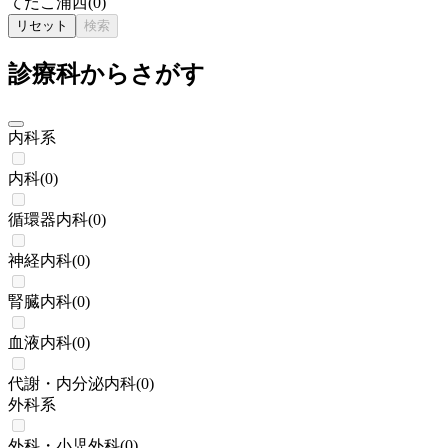
てだこ浦西
(
0
)
リセット
検索
診療科からさがす
内科系
内科
(
0
)
循環器内科
(
0
)
神経内科
(
0
)
腎臓内科
(
0
)
血液内科
(
0
)
代謝・内分泌内科
(
0
)
外科系
外科・小児外科
(
0
)