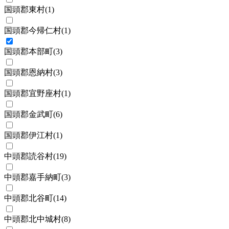
国頭郡東村
(
1
)
国頭郡今帰仁村
(
1
)
国頭郡本部町
(
3
)
国頭郡恩納村
(
3
)
国頭郡宜野座村
(
1
)
国頭郡金武町
(
6
)
国頭郡伊江村
(
1
)
中頭郡読谷村
(
19
)
中頭郡嘉手納町
(
3
)
中頭郡北谷町
(
14
)
中頭郡北中城村
(
8
)