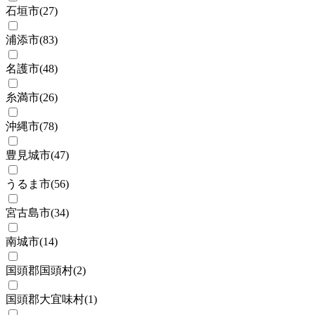
石垣市
(
27
)
浦添市
(
83
)
名護市
(
48
)
糸満市
(
26
)
沖縄市
(
78
)
豊見城市
(
47
)
うるま市
(
56
)
宮古島市
(
34
)
南城市
(
14
)
国頭郡国頭村
(
2
)
国頭郡大宜味村
(
1
)