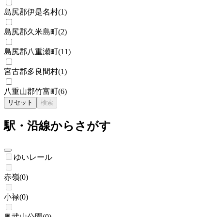
島尻郡伊是名村
(
1
)
島尻郡久米島町
(
2
)
島尻郡八重瀬町
(
11
)
宮古郡多良間村
(
1
)
八重山郡竹富町
(
6
)
リセット
検索
駅・沿線からさがす
ゆいレール
赤嶺
(
0
)
小禄
(
0
)
奥武山公園
(
0
)