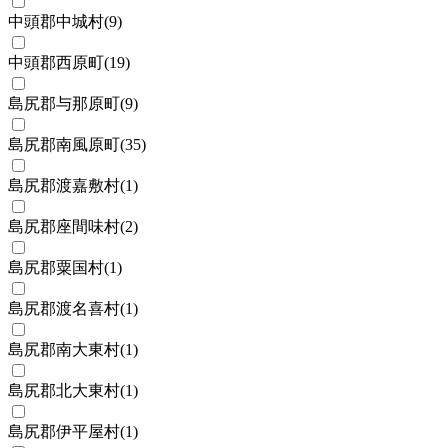
中頭郡中城村
(
9
)
中頭郡西原町
(
19
)
島尻郡与那原町
(
9
)
島尻郡南風原町
(
35
)
島尻郡渡嘉敷村
(
1
)
島尻郡座間味村
(
2
)
島尻郡粟国村
(
1
)
島尻郡渡名喜村
(
1
)
島尻郡南大東村
(
1
)
島尻郡北大東村
(
1
)
島尻郡伊平屋村
(
1
)