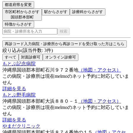
都道府県を変更
市区町村からさがす
駅からさがす
診療科からさがす
国頭郡本部町
特徴からさがす
検索
再診コード入力
病院・診療所から再診コードを受け取った方はこちら
絞り込み
(該当件数:
3
件)
すべて
対面診療可
オンライン診療可
もとぶ記念病院
沖縄県国頭郡本部町石川９７２番地
（地図・アクセス）
この病院・診療所は現在melmoのネット予約に対応していま
せん
詳細を見る
もとぶ野毛病院
沖縄県国頭郡本部町大浜８８０－１
（地図・アクセス）
この病院・診療所は現在melmoのネット予約に対応していま
せん
詳細を見る
やまだクリニック
沖縄県国頭郡本部町大浜８７４番地の１５
（地図・アクセ