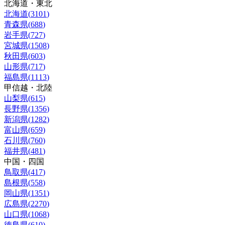
北海道・東北
北海道
(
3101
)
青森県
(
688
)
岩手県
(
727
)
宮城県
(
1508
)
秋田県
(
603
)
山形県
(
717
)
福島県
(
1113
)
甲信越・北陸
山梨県
(
615
)
長野県
(
1356
)
新潟県
(
1282
)
富山県
(
659
)
石川県
(
760
)
福井県
(
481
)
中国・四国
鳥取県
(
417
)
島根県
(
558
)
岡山県
(
1351
)
広島県
(
2270
)
山口県
(
1068
)
徳島県
(
610
)