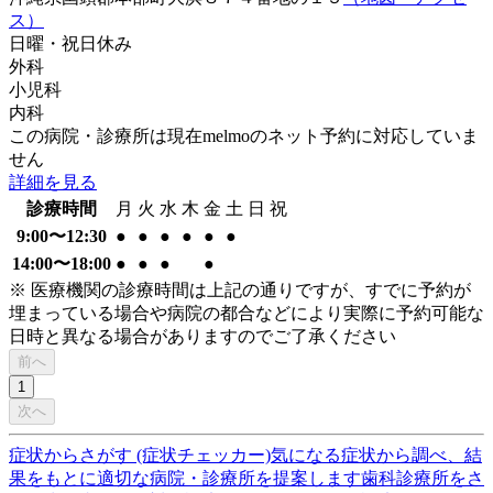
ス）
日曜・祝日
休み
外科
小児科
内科
この病院・診療所は現在melmoのネット予約に対応していま
せん
詳細を見る
診療時間
月
火
水
木
金
土
日
祝
9:00〜12:30
●
●
●
●
●
●
14:00〜18:00
●
●
●
●
※ 医療機関の診療時間は上記の通りですが、すでに予約が
埋まっている場合や病院の都合などにより実際に予約可能な
日時と異なる場合がありますのでご了承ください
前へ
1
次へ
症状からさがす (症状チェッカー)
気になる症状から調べ、結
果をもとに適切な病院・診療所を提案します
歯科診療所をさ