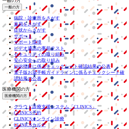
一般の方
一般の方
病院・診療所をさがす
薬局をさがす
症状からさがす
サポート
サポート環境
ビデオ通話の事前テスト
セキュリティの取り組み
安心安全への取り組み
PHR指針に係るチェックシート確認結果の公表
電子版お薬手帳ガイドラインに係るチェックシート確
認結果の公表
医療機関の方
医療機関の方
クラウド診療
支援システム
「CLINICS」
CLINICS予約
CLINICSオンライン診療
CLINICSカルテ