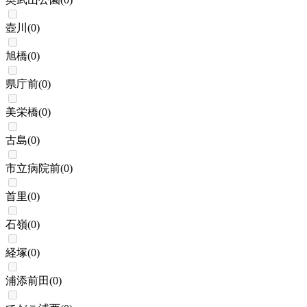
壺川
(
0
)
旭橋
(
0
)
県庁前
(
0
)
美栄橋
(
0
)
古島
(
0
)
市立病院前
(
0
)
首里
(
0
)
石嶺
(
0
)
経塚
(
0
)
浦添前田
(
0
)